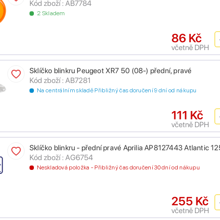
Kód zboží : AB7784
2 Skladem
86 Kč
včetně DPH
Sklíčko blinkru Peugeot XR7 50 (08-) přední, pravé
Kód zboží : AB7281
Na centrálním skladě Přibližný čas doručení 9 dní od nákupu
111 Kč
včetně DPH
Sklíčko blinkru - přední pravé Aprilia AP8127443 Atlantic
Kód zboží : AG6754
Neskladová položka - Přibližný čas doručení 30 dní od nákupu
255 Kč
včetně DPH