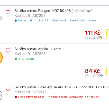
Sklíčko blinkru Peugeot XR7 50 (08-) přední, levé
Kód zboží : AB7251
Na centrálním skladě Přibližný čas doručení 9 dní od nákupu
111 Kč
včetně DPH
Sklíčko blinkru Aprilia - kulaté
Kód zboží : AB7628
4+ Skladem
84 Kč
včetně DPH
Sklíčko blinkru - čiré Aprilia AP8127633 Tuono 1000 2003-
Kód zboží : AG6392
Neskladová položka - Přibližný čas doručení 30 dní od nákupu