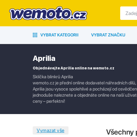
VYBRAT KATEGORII
VYBRAT ZNAČKU
Aprilia
Objednávejte Aprilia online na wemoto.cz
Sklíčka blinkrů Aprilia
wemoto.cz je přední online dodavatel náhradních dílů,
Aprilia jsou vysoce spolehlivé a pocházejí od osvědčen
jednoduše naleznete a objednáte online na naší uživate
ceny – perfektní!
Všechny 