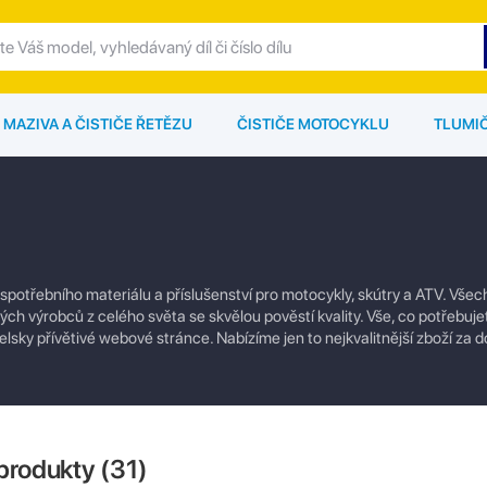
MAZIVA A ČISTIČE ŘETĚZU
ČISTIČE MOTOCYKLU
TLUMI
 spotřebního materiálu a příslušenství pro motocykly, skútry a ATV. Vše
ých výrobců z celého světa se skvělou pověstí kvality. Vše, co potřebuje
lsky přívětivé webové stránce. Nabízíme jen to nejkvalitnější zboží za 
produkty (
31
)