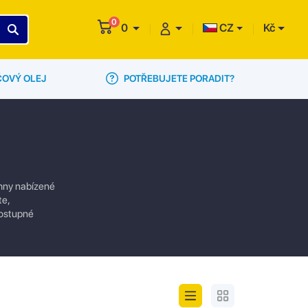
0
0
CZ
Kč
POTŘEBUJETE PORADIT?
ČOVÝ OLEJ
chny nabízené
te,
dostupné