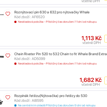
včetně DPH
Roznýtovací pin 630 a 632 pro nýtovačky Whale
Kód zboží : AF6520
Neskladová položka - Přibližný čas doručení 11 dní od nákupu
1,113 Kč
včetně DPH
Chain Riveter Pin 520 to 532 Chain to fit Whale Brand Extra
Kód zboží : AD5099
Neskladová položka - Přibližný čas doručení 11 dní od nákupu
1,682 Kč
včetně DPH
Rozpínák řetězu(Nýtovačka) pro řetězy do 530
Kód zboží : AI8595
Na centrálním skladě Přibližný čas doručení 9 dní od nákupu