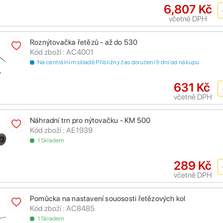
6,807 Kč
včetně DPH
Roznýtovačka řetězů - až do 530
Kód zboží : AC4001
Na centrálním skladě Přibližný čas doručení 9 dní od nákupu
631 Kč
včetně DPH
Náhradní trn pro nýtovačku - KM 500
Kód zboží : AE1939
1 Skladem
289 Kč
včetně DPH
Pomůcka na nastavení souososti řetězových kol
Kód zboží : AC8485
1 Skladem