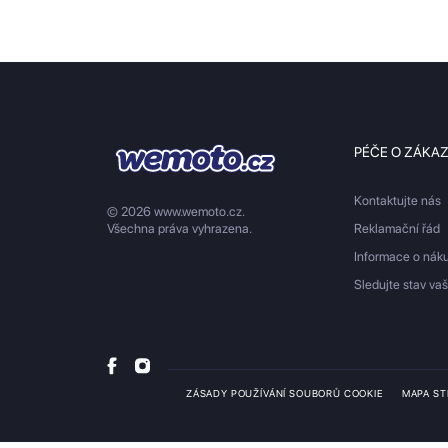
PÉČE O ZÁKA
Kontaktujte nás
© 2026 www.wemoto.cz.
Všechna práva vyhrazena.
Reklamační řád
Informace o nák
Sledujte stav va
ZÁSADY POUŽÍVÁNÍ SOUBORŮ COOKIE
MAPA S