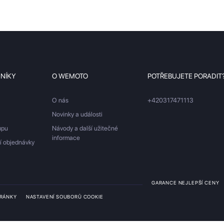
ZNÍKY
O WEMOTO
POTŘEBUJETE PORADIT
O nás
+420317471113
Novinky a události
upu
Návody a další užitečné
informace
ší objednávky
GARANCE NEJLEPŠÍ CENY
TRÁNKY
NASTAVENÍ SOUBORŮ COOKIE