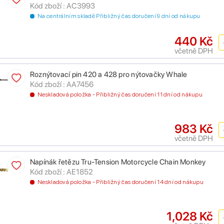
Kód zboží : AC3993
Na centrálním skladě Přibližný čas doručení 9 dní od nákupu
440 Kč
včetně DPH
Roznýtovací pin 420 a 428 pro nýtovačky Whale
Kód zboží : AA7456
Neskladová položka - Přibližný čas doručení 11 dní od nákupu
983 Kč
včetně DPH
Napínák řetězu Tru-Tension Motorcycle Chain Monkey
Kód zboží : AE1852
Neskladová položka - Přibližný čas doručení 14 dní od nákupu
1,028 Kč