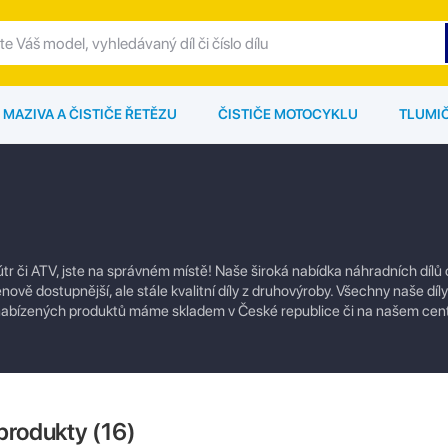
MAZIVA A ČISTIČE ŘETĚZU
ČISTIČE MOTOCYKLU
TLUMI
tr či ATV, jste na správném místě! Naše široká nabídka náhradních dílů
enově dostupnější, ale stále kvalitní díly z druhovýroby. Všechny naše dí
u nabízených produktů máme skladem v České republice či na našem cen
produkty (
16
)