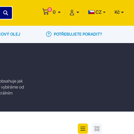
0
0
CZ
Kč
POTŘEBUJETE PORADIT?
ČOVÝ OLEJ
 obsahuje jak
ly vybíráme od
trálním