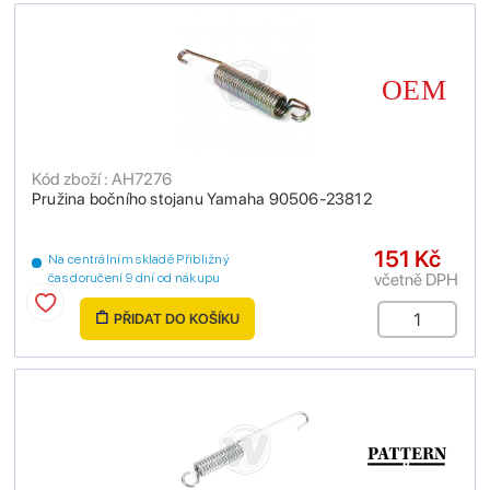
Kód zboží : AH7276
Pružina bočního stojanu Yamaha 90506-23812
151 Kč
Na centrálním skladě Přibližný
včetně DPH
čas doručení 9 dní od nákupu
PŘIDAT DO KOŠÍKU