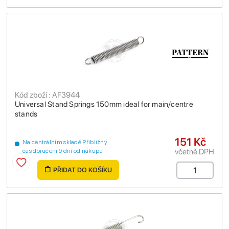
Kód zboží : AF3944
Universal Stand Springs 150mm ideal for main/centre
stands
151 Kč
Na centrálním skladě Přibližný
včetně DPH
čas doručení 9 dní od nákupu
PŘIDAT DO KOŠÍKU