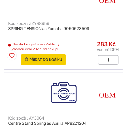
Kód zboží : ZZYR8959
SPRING TENSION as Yamaha 9050623509
283 Kč
Neskladová položka - Přibližný
včetně DPH
čas doručení 23 dní od nákupu
PŘIDAT DO KOŠÍKU
Kód zboží : AY3064
Centre Stand Spring as Aprilia AP8221204