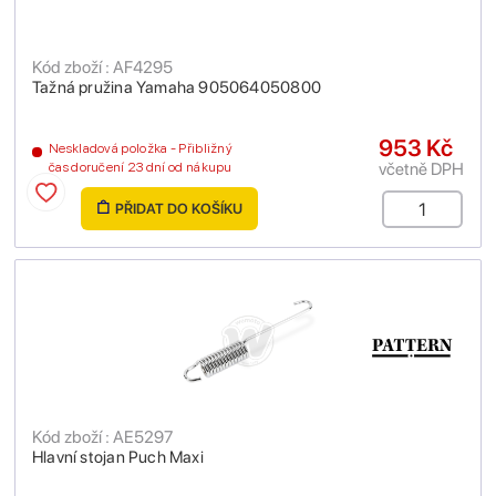
Kód zboží : AF4295
Tažná pružina Yamaha 905064050800
953 Kč
Neskladová položka - Přibližný
včetně DPH
čas doručení 23 dní od nákupu
PŘIDAT DO KOŠÍKU
Kód zboží : AE5297
Hlavní stojan Puch Maxi