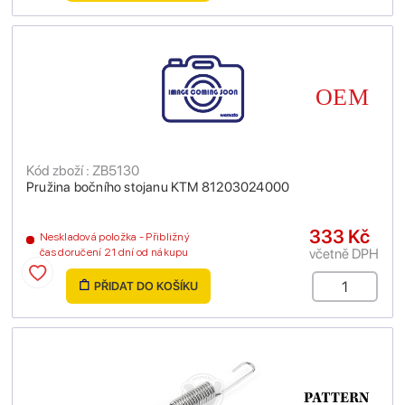
Kód zboží : ZB5130
Pružina bočního stojanu KTM 81203024000
333 Kč
Neskladová položka - Přibližný
včetně DPH
čas doručení 21 dní od nákupu
PŘIDAT DO KOŠÍKU