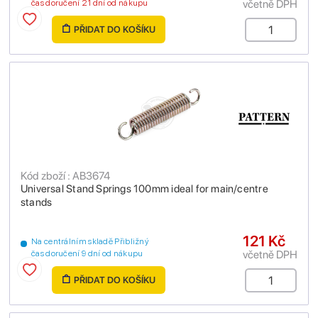
včetně DPH
čas doručení 21 dní od nákupu
PŘIDAT DO KOŠÍKU
Kód zboží : AB3674
Universal Stand Springs 100mm ideal for main/centre
stands
121 Kč
Na centrálním skladě Přibližný
včetně DPH
čas doručení 9 dní od nákupu
PŘIDAT DO KOŠÍKU