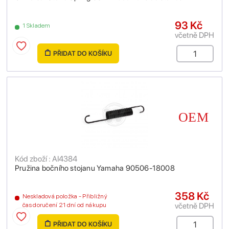
93 Kč
1 Skladem
včetně DPH
PŘIDAT DO KOŠÍKU
Kód zboží : AI4384
Pružina bočního stojanu Yamaha 90506-18008
358 Kč
Neskladová položka - Přibližný
včetně DPH
čas doručení 21 dní od nákupu
PŘIDAT DO KOŠÍKU