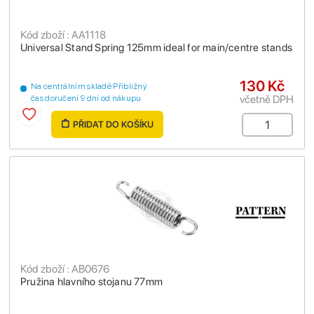
Kód zboží : AA1118
Universal Stand Spring 125mm ideal for main/centre stands
130 Kč
Na centrálním skladě Přibližný
včetně DPH
čas doručení 9 dní od nákupu
PŘIDAT DO KOŠÍKU
Kód zboží : AB0676
Pružina hlavního stojanu 77mm