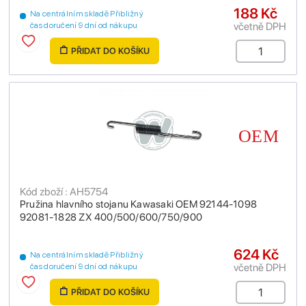
188 Kč
Na centrálním skladě Přibližný
včetně DPH
čas doručení 9 dní od nákupu
PŘIDAT DO KOŠÍKU
Kód zboží : AH5754
Pružina hlavního stojanu Kawasaki OEM 92144-1098
92081-1828 ZX 400/500/600/750/900
624 Kč
Na centrálním skladě Přibližný
včetně DPH
čas doručení 9 dní od nákupu
PŘIDAT DO KOŠÍKU