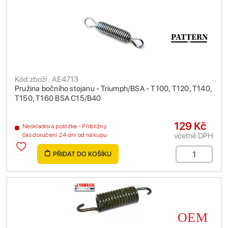
Kód zboží : AE4713
Pružina bočního stojanu - Triumph/BSA - T100, T120, T140,
T150, T160 BSA C15/B40
129 Kč
Neskladová položka - Přibližný
včetně DPH
čas doručení 24 dní od nákupu
PŘIDAT DO KOŠÍKU