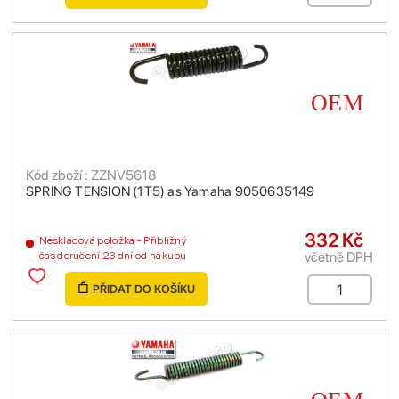
Kód zboží : ZZNV5618
SPRING TENSION (1T5) as Yamaha 9050635149
332 Kč
Neskladová položka - Přibližný
včetně DPH
čas doručení 23 dní od nákupu
PŘIDAT DO KOŠÍKU