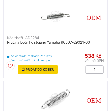
Kód zboží : AD2284
Pružina bočního stojanu Yamaha 90507-29021-00
538 Kč
Na centrálním skladě Přibližný
včetně DPH
čas doručení 9 dní od nákupu
PŘIDAT DO KOŠÍKU