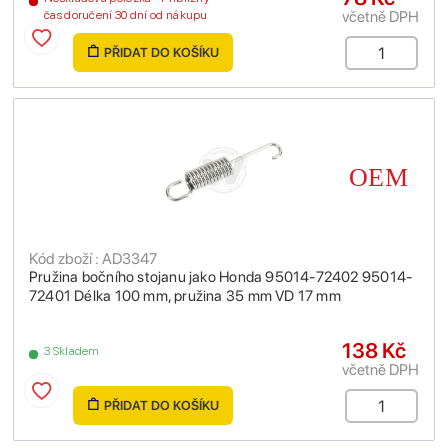
včetně DPH
čas doručení 30 dní od nákupu
PŘIDAT DO KOŠÍKU
Kód zboží : AD3347
Pružina bočního stojanu jako Honda 95014-72402 95014-
72401 Délka 100 mm, pružina 35 mm VD 17 mm
138 Kč
3 Skladem
včetně DPH
PŘIDAT DO KOŠÍKU