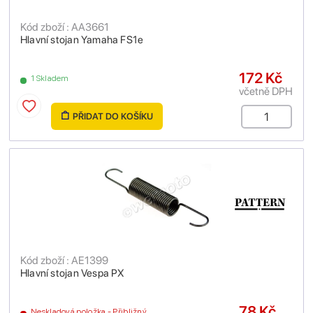
Kód zboží : AA3661
Hlavní stojan Yamaha FS1e
172 Kč
1 Skladem
včetně DPH
PŘIDAT DO KOŠÍKU
Kód zboží : AE1399
Hlavní stojan Vespa PX
78 Kč
Neskladová položka - Přibližný