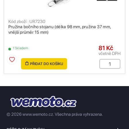
Kód zboží : UR7230
Pružina bočního stojanu (délka 98 mm, pružina 37 mm,
vnější průměr 15 mm)
81 Kč
1 Skladem
včetně DPH
PŘIDAT DO KOŠÍKU
© 2026 www.wemoto.cz.
Všechna práva vyhrazena.