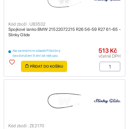
Kód zboží : UB3532
Spojkové lanko BMW 21522072215 R26 56-59 R27 61-65 -
Slinky Glide
513 Kč
Na centrálním skladě Přibližný
včetně DPH
čas doručení 9 dní od nákupu
PŘIDAT DO KOŠÍKU
Kód zboží : ZE2170