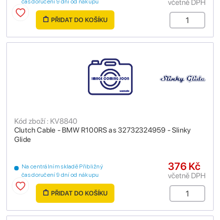
včetně DPH
čas doručení 9 dní od nákupu
PŘIDAT DO KOŠÍKU
Kód zboží : KV8840
Clutch Cable - BMW R100RS as 32732324959 - Slinky
Glide
376 Kč
Na centrálním skladě Přibližný
včetně DPH
čas doručení 9 dní od nákupu
PŘIDAT DO KOŠÍKU