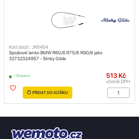
Kód zboží : JR5404
Spojkové lanko BMW R60/6 R75/6 R90/6 jako
32732324957 - Slinky Glide
513 Kč
1 Skladem
včetně DPH
PŘIDAT DO KOŠÍKU