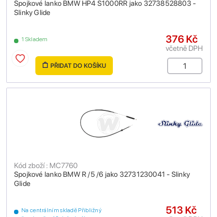
Spojkové lanko BMW HP4 S1000RR jako 32738528803 -
Slinky Glide
376 Kč
1 Skladem
včetně DPH
PŘIDAT DO KOŠÍKU
Kód zboží : MC7760
Spojkové lanko BMW R /5 /6 jako 32731230041 - Slinky
Glide
513 Kč
Na centrálním skladě Přibližný