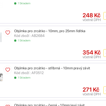
1 Skladem
248 Kč
včetně DPH
Objímka pro zrcátko - 10mm, pro 25mm řídítka
Kód zboží : AB2684
1 Skladem
354 Kč
včetně DPH
Objímka pro zrcátko - stříbrná - 10mm pravý závit
Kód zboží : AF0512
1 Skladem
271 Kč
včetně DPH
Objímka pro zrcátko - černá - 10mm levý závit