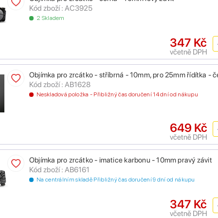
Kód zboží : AC3925
2 Skladem
347 Kč
včetně DPH
Objímka pro zrcátko - stříbrná - 10mm, pro 25mm řídítka -
Kód zboží : AB1628
Neskladová položka - Přibližný čas doručení 14 dní od nákupu
649 Kč
včetně DPH
Objímka pro zrcátko - imatice karbonu - 10mm pravý závit
Kód zboží : AB6161
Na centrálním skladě Přibližný čas doručení 9 dní od nákupu
347 Kč
včetně DPH