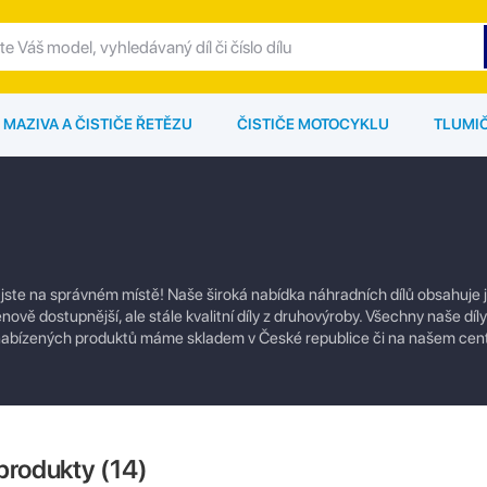
MAZIVA A ČISTIČE ŘETĚZU
ČISTIČE MOTOCYKLU
TLUMI
 jste na správném místě! Naše široká nabídka náhradních dílů obsahuje 
enově dostupnější, ale stále kvalitní díly z druhovýroby. Všechny naše dí
u nabízených produktů máme skladem v České republice či na našem cen
produkty (
14
)