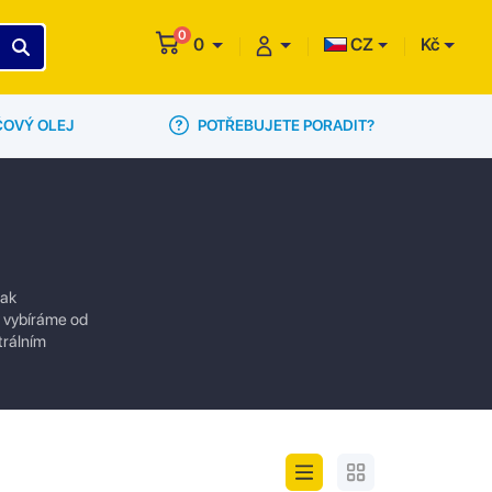
0
0
CZ
Kč
POTŘEBUJETE PORADIT?
ČOVÝ OLEJ
jak
ly vybíráme od
trálním