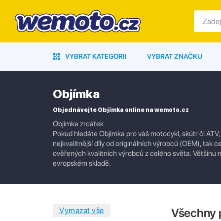
VYBRAT KATEGORII
VYBRAT ZNAČKU
Objímka
Objednávejte Objímka online na wemoto.cz
Objímka zrcátek
Pokud hledáte Objímka pro váš motocykl, skútr či ATV,
nejkvalitnější díly od originálních výrobců (OEM), tak c
ověřených kvalitních výrobců z celého světa. Většin
evropském skladě.
Všechny 