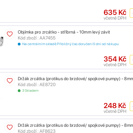
635 Kč
včetně DPH
Objímka pro zrcátko - stříbrná - 10mm levý závit
Kód zboží : AA7455
Na centrálním skladě Přibližný čas doručení 9 dní od nákupu
354 Kč
včetně DPH
Držák zrcátka (protikus do brzdové/ spojkové pumpy) - 8mm
Kód zboží : AE8720
3 Skladem
248 Kč
včetně DPH
Držák zrcátka (protikus do brzdové/ spojkové pumpy) - 8mm
Kód zboží : AF8623