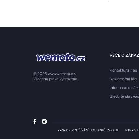
PÉČE O ZÁKA
Kontaktujte nás
© 2026 www.wemoto.cz.
Všechna práva vyhrazena.
Reklamační řád
Informace o nák
Sledujte stav va
ZÁSADY POUŽÍVÁNÍ SOUBORŮ COOKIE
MAPA S