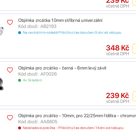
239 Kč
včetně DPH
Objímka zrcátka 10mm stříbrná univerzální
Kód zboží : AB2193
Na centrálním skladě Přibližný čas doručení 9 dní od nákupu
348 Kč
včetně DPH
Objímka pro zrcátko - černá - 8mm levý závit
Kód zboží : AF0026
4+ Skladem
239 Kč
včetně DPH
Objímka pro zrcátko - 10mm, pro 22/25mm řídítka - chromov
Kód zboží : AA8805
Neskladová položka - Přibližný čas doručení 14 dní od nákupu