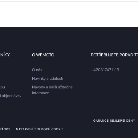
ZNÍKY
O WEMOTO
POTŘEBUJETE PORADIT
O nás
+420317471113
Novinky a události
upu
Návody a další užitečné
informace
ší objednávky
GARANCE NEJLEPŠÍ CENY
TRÁNKY
NASTAVENÍ SOUBORŮ COOKIE