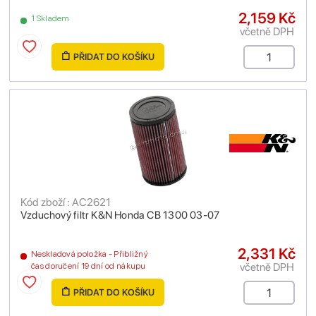
2,159 Kč
1 Skladem
včetně DPH
PŘIDAT DO KOŠÍKU
Kód zboží : AC2621
Vzduchový filtr K&N Honda CB 1300 03-07
2,331 Kč
Neskladová položka - Přibližný
včetně DPH
čas doručení 19 dní od nákupu
PŘIDAT DO KOŠÍKU