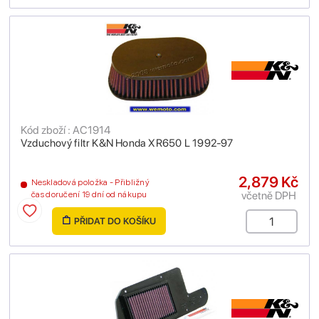
Kód zboží : AC1914
Vzduchový filtr K&N Honda XR650 L 1992-97
2,879 Kč
Neskladová položka - Přibližný
včetně DPH
čas doručení 19 dní od nákupu
PŘIDAT DO KOŠÍKU