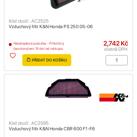
Kód zboží : AC2525
Vzduchový filtr K&N Honda PS 250 05-06
2,742 Kč
Neskladová položka - Přibližný
včetně DPH
čas doručení 19 dní od nákupu
PŘIDAT DO KOŠÍKU
Kód zboží : AC2595
Vzduchový filtr K&N Honda CBR 600 F1-F6