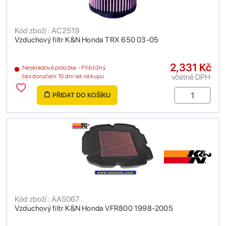
Kód zboží : AC2519
Vzduchový filtr K&N Honda TRX 650 03-05
2,331 Kč
Neskladová položka - Přibližný
včetně DPH
čas doručení 19 dní od nákupu
PŘIDAT DO KOŠÍKU
Kód zboží : AA5067
Vzduchový filtr K&N Honda VFR800 1998-2005