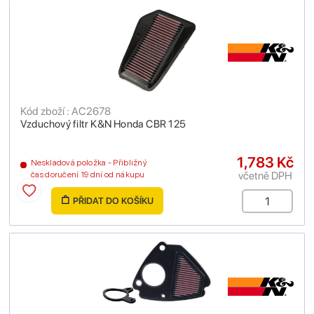
Kód zboží : AC2678
Vzduchový filtr K&N Honda CBR 125
1,783 Kč
Neskladová položka - Přibližný
včetně DPH
čas doručení 19 dní od nákupu
PŘIDAT DO KOŠÍKU