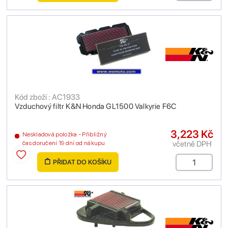
Kód zboží : AC1933
Vzduchový filtr K&N Honda GL1500 Valkyrie F6C
3,223 Kč
Neskladová položka - Přibližný
včetně DPH
čas doručení 19 dní od nákupu
PŘIDAT DO KOŠÍKU