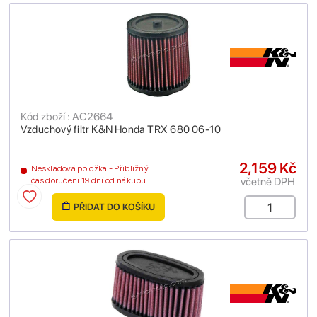
Kód zboží : AC2664
Vzduchový filtr K&N Honda TRX 680 06-10
2,159 Kč
Neskladová položka - Přibližný
včetně DPH
čas doručení 19 dní od nákupu
PŘIDAT DO KOŠÍKU