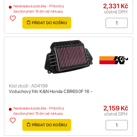
2,331 Kč
Neskladová položka - Přibližný
včetně DPH
čas doručení 19 dní od nákupu
PŘIDAT DO KOŠÍKU
Kód zboží : AD4199
Vzduchový filtr K&N Honda CBR650F 16 -
2,159 Kč
Neskladová položka - Přibližný
včetně DPH
čas doručení 19 dní od nákupu
PŘIDAT DO KOŠÍKU