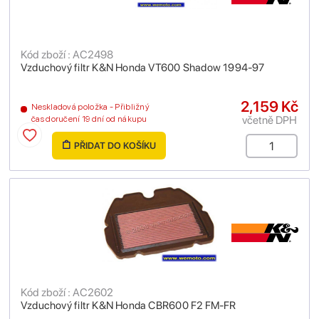
Kód zboží : AC2498
Vzduchový filtr K&N Honda VT600 Shadow 1994-97
2,159 Kč
Neskladová položka - Přibližný
včetně DPH
čas doručení 19 dní od nákupu
PŘIDAT DO KOŠÍKU
Kód zboží : AC2602
Vzduchový filtr K&N Honda CBR600 F2 FM-FR