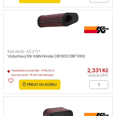
Kód zboží : AC2717
Vzduchový filtr K&N Honda CB1000 CBF1000
2,331 Kč
Neskladová položka - Přibližný
včetně DPH
čas doručení 19 dní od nákupu
PŘIDAT DO KOŠÍKU