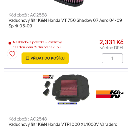
Kód zboží : AC2558
Vzduchový filtr K&N Honda VT 750 Shadow 07 Aero 04-09
Spirit 05-09
2,331 Kč
Neskladová položka - Přibližný
včetně DPH
čas doručení 19 dní od nákupu
PŘIDAT DO KOŠÍKU
Kód zboží : AC2548
Vzduchový filtr K&N Honda VTR1000 XL1000V Varadero