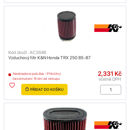
Kód zboží : AC2646
Vzduchový filtr K&N Honda TRX 250 85-87
2,331 Kč
Neskladová položka - Přibližný
včetně DPH
čas doručení 19 dní od nákupu
PŘIDAT DO KOŠÍKU