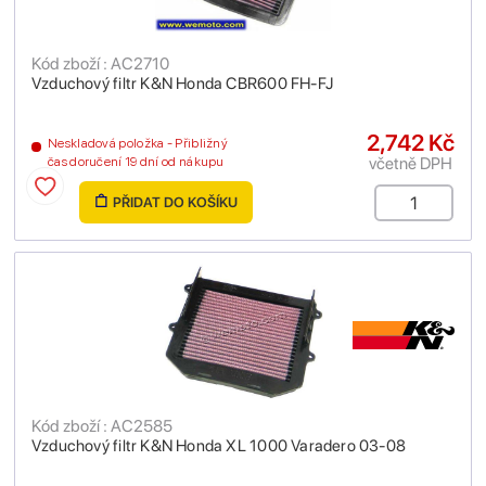
Kód zboží : AC2710
Vzduchový filtr K&N Honda CBR600 FH-FJ
2,742 Kč
Neskladová položka - Přibližný
včetně DPH
čas doručení 19 dní od nákupu
PŘIDAT DO KOŠÍKU
Kód zboží : AC2585
Vzduchový filtr K&N Honda XL 1000 Varadero 03-08