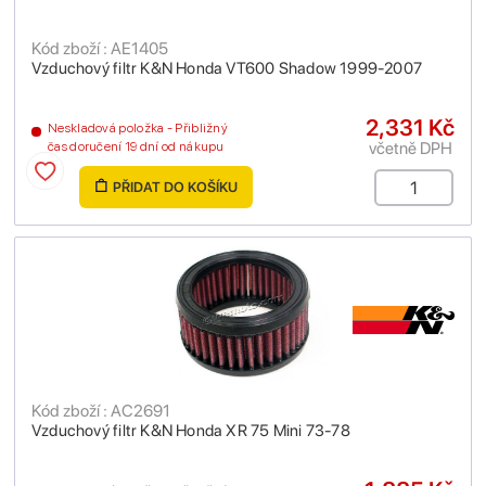
Kód zboží : AE1405
Vzduchový filtr K&N Honda VT600 Shadow 1999-2007
2,331 Kč
Neskladová položka - Přibližný
včetně DPH
čas doručení 19 dní od nákupu
PŘIDAT DO KOŠÍKU
Kód zboží : AC2691
Vzduchový filtr K&N Honda XR 75 Mini 73-78