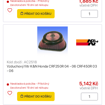
1,885 Kč
Neskladová položka - Přibližný
včetně DPH
čas doručení 19 dní od nákupu
PŘIDAT DO KOŠÍKU
Kód zboží : AC2518
Vzduchový filtr K&N Honda CRF250R 04 - 06 CRF450R 03
- 06
5,142 Kč
Neskladová položka - Přibližný
včetně DPH
čas doručení 19 dní od nákupu
PŘIDAT DO KOŠÍKU