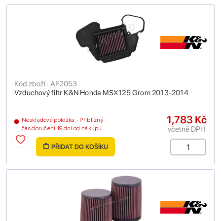
Kód zboží : AF2053
Vzduchový filtr K&N Honda MSX125 Grom 2013-2014
1,783 Kč
Neskladová položka - Přibližný
včetně DPH
čas doručení 19 dní od nákupu
PŘIDAT DO KOŠÍKU