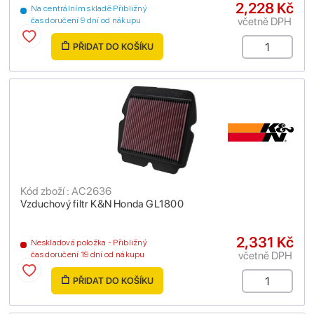
2,228 Kč
Na centrálním skladě Přibližný
včetně DPH
čas doručení 9 dní od nákupu
PŘIDAT DO KOŠÍKU
Kód zboží : AC2636
Vzduchový filtr K&N Honda GL1800
2,331 Kč
Neskladová položka - Přibližný
včetně DPH
čas doručení 19 dní od nákupu
PŘIDAT DO KOŠÍKU