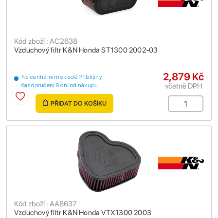
Kód zboží : AC2638
Vzduchový filtr K&N Honda ST1300 2002-03
2,879 Kč
Na centrálním skladě Přibližný
včetně DPH
čas doručení 9 dní od nákupu
PŘIDAT DO KOŠÍKU
Kód zboží : AA8637
Vzduchový filtr K&N Honda VTX1300 2003