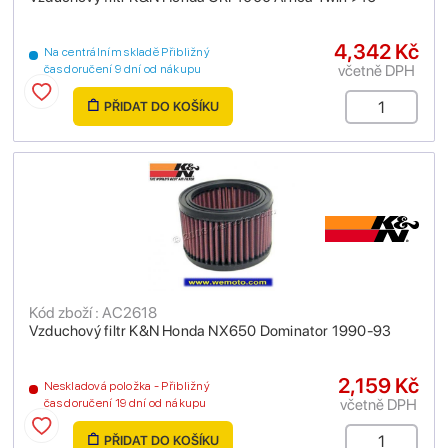
4,342 Kč
Na centrálním skladě Přibližný
včetně DPH
čas doručení 9 dní od nákupu
PŘIDAT DO KOŠÍKU
Kód zboží : AC2618
Vzduchový filtr K&N Honda NX650 Dominator 1990-93
2,159 Kč
Neskladová položka - Přibližný
včetně DPH
čas doručení 19 dní od nákupu
PŘIDAT DO KOŠÍKU