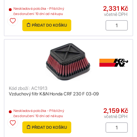
2,331 Kč
Neskladová položka - Přibližný
včetně DPH
čas doručení 19 dní od nákupu
PŘIDAT DO KOŠÍKU
Kód zboží : AC1913
Vzduchový filtr K&N Honda CRF 230 F 03-09
2,159 Kč
Neskladová položka - Přibližný
včetně DPH
čas doručení 19 dní od nákupu
PŘIDAT DO KOŠÍKU