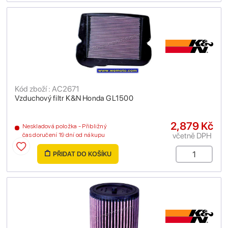
Kód zboží : AC2671
Vzduchový filtr K&N Honda GL1500
2,879 Kč
Neskladová položka - Přibližný
včetně DPH
čas doručení 19 dní od nákupu
PŘIDAT DO KOŠÍKU