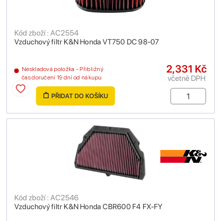
Kód zboží : AC2554
Vzduchový filtr K&N Honda VT750 DC 98-07
2,331 Kč
Neskladová položka - Přibližný
včetně DPH
čas doručení 19 dní od nákupu
PŘIDAT DO KOŠÍKU
Kód zboží : AC2546
Vzduchový filtr K&N Honda CBR600 F4 FX-FY