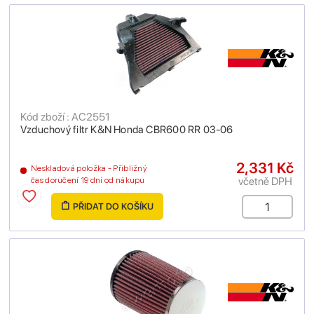
Kód zboží : AC2551
Vzduchový filtr K&N Honda CBR600 RR 03-06
2,331 Kč
Neskladová položka - Přibližný
včetně DPH
čas doručení 19 dní od nákupu
PŘIDAT DO KOŠÍKU