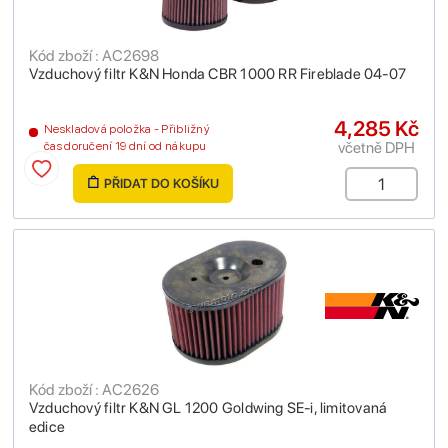
Kód zboží : AC2698
Vzduchový filtr K&N Honda CBR 1000 RR Fireblade 04-07
4,285 Kč
Neskladová položka - Přibližný
včetně DPH
čas doručení 19 dní od nákupu
PŘIDAT DO KOŠÍKU
Kód zboží : AC2626
Vzduchový filtr K&N GL 1200 Goldwing SE-i, limitovaná
edice