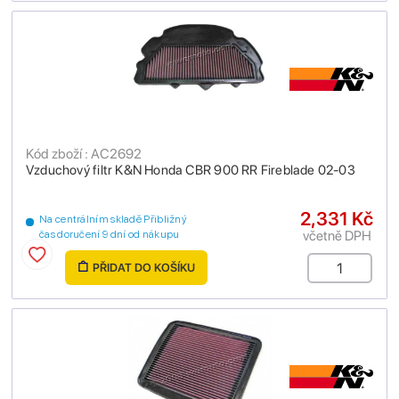
Kód zboží : AC2692
Vzduchový filtr K&N Honda CBR 900 RR Fireblade 02-03
2,331 Kč
Na centrálním skladě Přibližný
včetně DPH
čas doručení 9 dní od nákupu
PŘIDAT DO KOŠÍKU