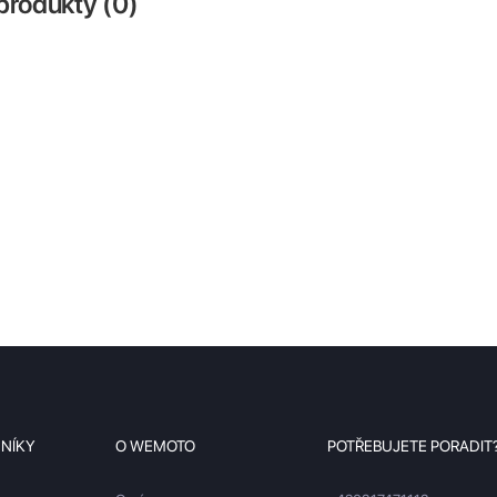
produkty (
0
)
ZNÍKY
O WEMOTO
POTŘEBUJETE PORADIT