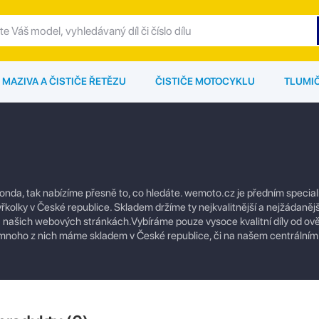
MAZIVA A ČISTIČE ŘETĚZU
ČISTIČE MOTOCYKLU
TLUMI
onda, tak nabízíme přesně to, co hledáte. wemoto.cz je předním special
tyřkolky v České republice. Skladem držíme ty nejkvalitnější a nejžádaněj
 na našich webových stránkách.Vybíráme pouze vysoce kvalitní díly od o
u a mnoho z nich máme skladem v České republice, či na našem centráln