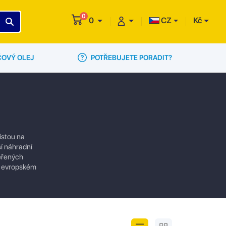
0
0
CZ
Kč
POTŘEBUJETE PORADIT?
ČOVÝ OLEJ
istou na
ší náhradní
věřených
ím evropském