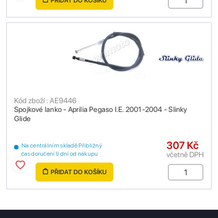
PŘIDAT DO KOŠÍKU
Kód zboží : AE9446
Spojkové lanko - Aprilia Pegaso I.E. 2001-2004 - Slinky
Glide
307 Kč
Na centrálním skladě Přibližný
včetně DPH
čas doručení 9 dní od nákupu
PŘIDAT DO KOŠÍKU