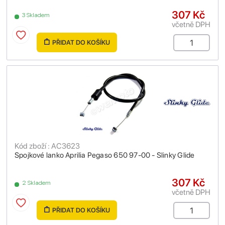
307 Kč
3 Skladem
včetně DPH
PŘIDAT DO KOŠÍKU
Kód zboží : AC3623
Spojkové lanko Aprilia Pegaso 650 97-00 - Slinky Glide
307 Kč
2 Skladem
včetně DPH
PŘIDAT DO KOŠÍKU