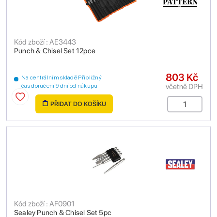
Kód zboží : AE3443
Punch & Chisel Set 12pce
803 Kč
Na centrálním skladě Přibližný
včetně DPH
čas doručení 9 dní od nákupu
PŘIDAT DO KOŠÍKU
Kód zboží : AF0901
Sealey Punch & Chisel Set 5pc