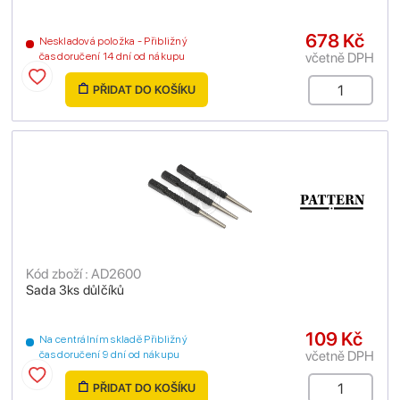
678 Kč
Neskladová položka - Přibližný
včetně DPH
čas doručení 14 dní od nákupu
PŘIDAT DO KOŠÍKU
Kód zboží : AD2600
Sada 3ks důlčíků
109 Kč
Na centrálním skladě Přibližný
včetně DPH
čas doručení 9 dní od nákupu
PŘIDAT DO KOŠÍKU