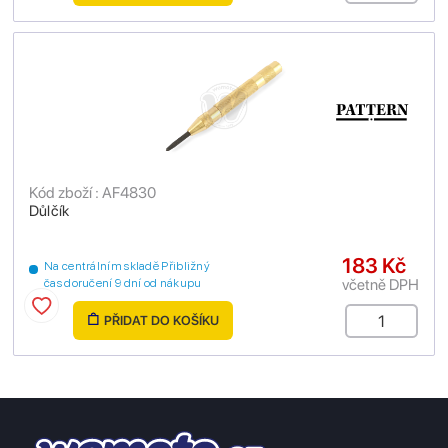
Kód zboží : AF4830
Důlčík
183 Kč
Na centrálním skladě Přibližný
včetně DPH
čas doručení 9 dní od nákupu
PŘIDAT DO KOŠÍKU