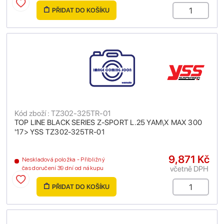
PŘIDAT DO KOŠÍKU
Kód zboží : TZ302-325TR-01
TOP LINE BLACK SERIES Z-SPORT L.25 YAM\X MAX 300
'17> YSS TZ302-325TR-01
9,871 Kč
Neskladová položka - Přibližný
včetně DPH
čas doručení 39 dní od nákupu
PŘIDAT DO KOŠÍKU