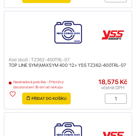
Kód zboží : TZ362-400TRL-07
TOP LINE SYM\MAXSYM 400 '12> YSS TZ362-400TRL-07
18,575 Kč
Neskladová položka - Přibližný
včetně DPH
čas doručení 39 dní od nákupu
PŘIDAT DO KOŠÍKU