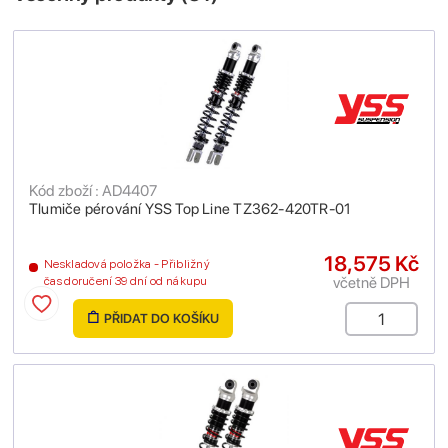
Kód zboží : AD4407
Tlumiče pérování YSS Top Line TZ362-420TR-01
18,575 Kč
Neskladová položka - Přibližný
včetně DPH
čas doručení 39 dní od nákupu
PŘIDAT DO KOŠÍKU