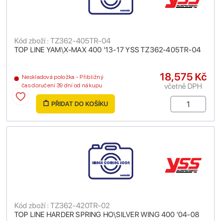
Kód zboží : TZ362-405TR-04
TOP LINE YAM\X-MAX 400 '13-17 YSS TZ362-405TR-04
18,575 Kč
Neskladová položka - Přibližný
včetně DPH
čas doručení 39 dní od nákupu
PŘIDAT DO KOŠÍKU
Kód zboží : TZ362-420TR-02
TOP LINE HARDER SPRING HO\SILVER WING 400 '04-08