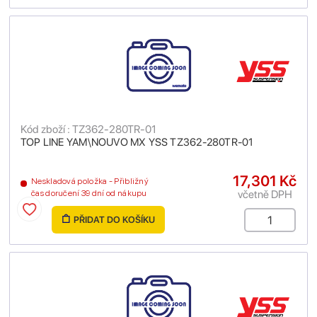
Kód zboží : TZ362-280TR-01
TOP LINE YAM\NOUVO MX YSS TZ362-280TR-01
17,301 Kč
Neskladová položka - Přibližný
včetně DPH
čas doručení 39 dní od nákupu
PŘIDAT DO KOŠÍKU