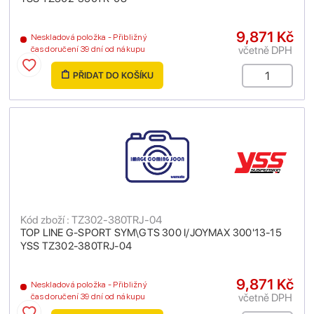
9,871 Kč
Neskladová položka - Přibližný
včetně DPH
čas doručení 39 dní od nákupu
PŘIDAT DO KOŠÍKU
Kód zboží : TZ302-380TRJ-04
TOP LINE G-SPORT SYM\GTS 300 I/JOYMAX 300'13-15
YSS TZ302-380TRJ-04
9,871 Kč
Neskladová položka - Přibližný
včetně DPH
čas doručení 39 dní od nákupu