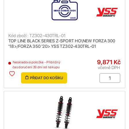
Kód zboží : TZ302-430TRL-01
TOP LINE BLACK SERIES Z-SPORT HO\NEW FORZA 300
'18>/FORZA 350 '20> YSS TZ302-430TRL-01
9,871 Kč
Neskladová položka - Přibližný
včetně DPH
čas doručení 39 dní od nákupu
PŘIDAT DO KOŠÍKU