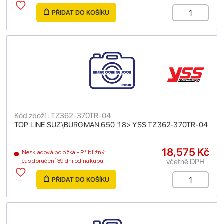
PŘIDAT DO KOŠÍKU
Kód zboží : TZ362-370TR-04
TOP LINE SUZ\BURGMAN 650 '18> YSS TZ362-370TR-04
18,575 Kč
Neskladová položka - Přibližný
včetně DPH
čas doručení 39 dní od nákupu
PŘIDAT DO KOŠÍKU