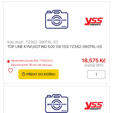
Kód zboží : TZ362-390TRL-03
TOP LINE KYM\XCITING 500 '08 YSS TZ362-390TRL-03
18,575 Kč
Neskladová položka - Přibližný
včetně DPH
čas doručení 39 dní od nákupu
PŘIDAT DO KOŠÍKU