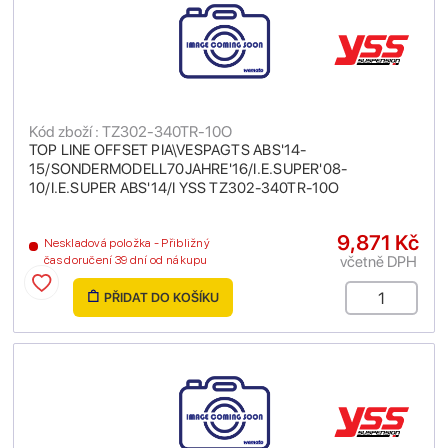
Kód zboží : TZ302-340TR-10O
TOP LINE OFFSET PIA\VESPAGTS ABS'14-
15/SONDERMODELL70JAHRE'16/I.E.SUPER'08-
10/I.E.SUPER ABS'14/I YSS TZ302-340TR-10O
9,871 Kč
Neskladová položka - Přibližný
včetně DPH
čas doručení 39 dní od nákupu
PŘIDAT DO KOŠÍKU