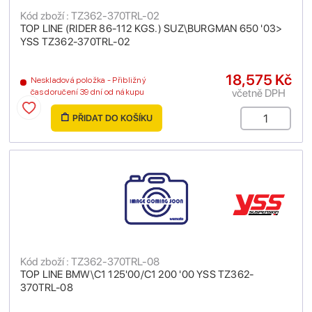
Kód zboží : TZ362-370TRL-02
TOP LINE (RIDER 86-112 KGS.) SUZ\BURGMAN 650 '03>
YSS TZ362-370TRL-02
18,575 Kč
Neskladová položka - Přibližný
včetně DPH
čas doručení 39 dní od nákupu
PŘIDAT DO KOŠÍKU
Kód zboží : TZ362-370TRL-08
TOP LINE BMW\C1 125'00/C1 200 '00 YSS TZ362-
370TRL-08