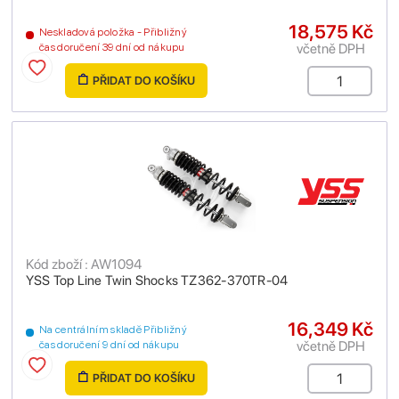
18,575 Kč
Neskladová položka - Přibližný
včetně DPH
čas doručení 39 dní od nákupu
PŘIDAT DO KOŠÍKU
Kód zboží : AW1094
YSS Top Line Twin Shocks TZ362-370TR-04
16,349 Kč
Na centrálním skladě Přibližný
včetně DPH
čas doručení 9 dní od nákupu
PŘIDAT DO KOŠÍKU