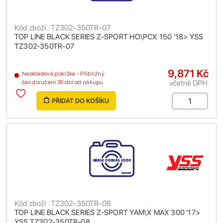
Kód zboží : TZ302-350TR-07
TOP LINE BLACK SERIES Z-SPORT HO\PCX 150 '18> YSS
TZ302-350TR-07
9,871 Kč
Neskladová položka - Přibližný
včetně DPH
čas doručení 39 dní od nákupu
PŘIDAT DO KOŠÍKU
Kód zboží : TZ302-350TR-08
TOP LINE BLACK SERIES Z-SPORT YAM\X MAX 300 '17>
YSS TZ302-350TR-08