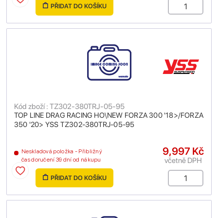
PŘIDAT DO KOŠÍKU
Kód zboží : TZ302-380TRJ-05-95
TOP LINE DRAG RACING HO\NEW FORZA 300 '18>/FORZA
350 '20> YSS TZ302-380TRJ-05-95
9,997 Kč
Neskladová položka - Přibližný
včetně DPH
čas doručení 39 dní od nákupu
PŘIDAT DO KOŠÍKU