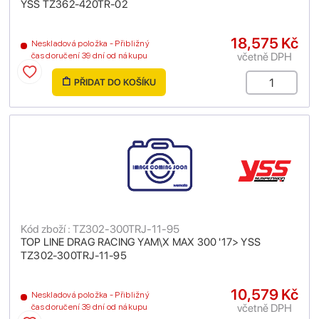
YSS TZ362-420TR-02
18,575 Kč
Neskladová položka - Přibližný
včetně DPH
čas doručení 39 dní od nákupu
PŘIDAT DO KOŠÍKU
Kód zboží : TZ302-300TRJ-11-95
TOP LINE DRAG RACING YAM\X MAX 300 '17> YSS
TZ302-300TRJ-11-95
10,579 Kč
Neskladová položka - Přibližný
včetně DPH
čas doručení 39 dní od nákupu