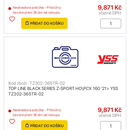
9,871 Kč
Neskladová položka - Přibližný
včetně DPH
čas doručení 39 dní od nákupu
PŘIDAT DO KOŠÍKU
Kód zboží : TZ302-365TR-02
TOP LINE BLACK SERIES Z-SPORT HO\PCX 160 '21> YSS
TZ302-365TR-02
9,871 Kč
Neskladová položka - Přibližný
včetně DPH
čas doručení 39 dní od nákupu
PŘIDAT DO KOŠÍKU