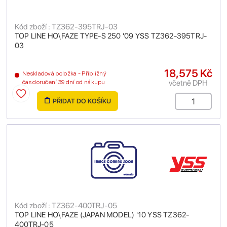
Kód zboží : TZ362-395TRJ-03
TOP LINE HO\FAZE TYPE-S 250 '09 YSS TZ362-395TRJ-
03
18,575 Kč
Neskladová položka - Přibližný
včetně DPH
čas doručení 39 dní od nákupu
PŘIDAT DO KOŠÍKU
Kód zboží : TZ362-400TRJ-05
TOP LINE HO\FAZE (JAPAN MODEL) '10 YSS TZ362-
400TRJ-05