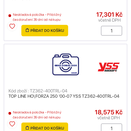
17,301 Kč
Neskladová položka - Přibližný
včetně DPH
čas doručení 39 dní od nákupu
PŘIDAT DO KOŠÍKU
Kód zboží : TZ362-400TRL-04
TOP LINE HO\FORZA 250 '00-07 YSS TZ362-400TRL-04
18,575 Kč
Neskladová položka - Přibližný
včetně DPH
čas doručení 39 dní od nákupu
PŘIDAT DO KOŠÍKU