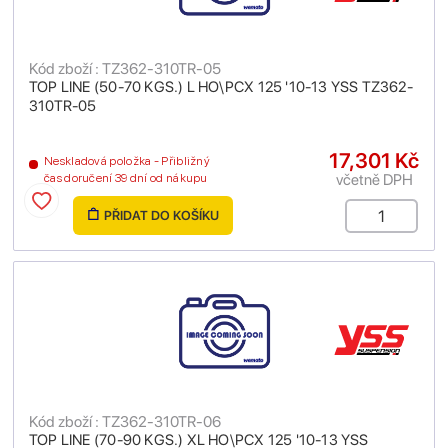
Kód zboží : TZ362-310TR-05
TOP LINE (50-70 KGS.) L HO\PCX 125 '10-13 YSS TZ362-
310TR-05
17,301 Kč
Neskladová položka - Přibližný
včetně DPH
čas doručení 39 dní od nákupu
PŘIDAT DO KOŠÍKU
Kód zboží : TZ362-310TR-06
TOP LINE (70-90 KGS.) XL HO\PCX 125 '10-13 YSS