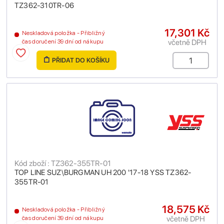
TZ362-310TR-06
17,301 Kč
Neskladová položka - Přibližný
včetně DPH
čas doručení 39 dní od nákupu
PŘIDAT DO KOŠÍKU
Kód zboží : TZ362-355TR-01
TOP LINE SUZ\BURGMAN UH 200 '17-18 YSS TZ362-
355TR-01
18,575 Kč
Neskladová položka - Přibližný
včetně DPH
čas doručení 39 dní od nákupu