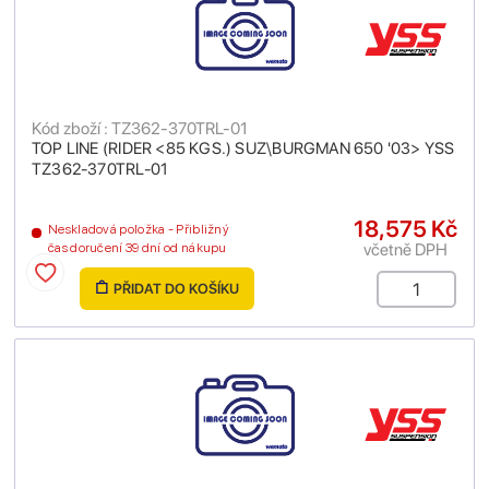
Kód zboží : TZ362-370TRL-01
TOP LINE (RIDER <85 KGS.) SUZ\BURGMAN 650 '03> YSS
TZ362-370TRL-01
18,575 Kč
Neskladová položka - Přibližný
včetně DPH
čas doručení 39 dní od nákupu
PŘIDAT DO KOŠÍKU