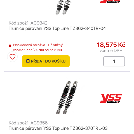
Kód zboží : AC9342
Tlumiče pérování YSS Top Line TZ362-340TR-04
18,575 Kč
Neskladová položka - Přibližný
včetně DPH
čas doručení 39 dní od nákupu
PŘIDAT DO KOŠÍKU
Kód zboží : AC9356
Tlumiče pérování YSS Top Line TZ362-370TRL-03