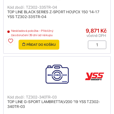
Kód zboží : TZ302-335TR-04
TOP LINE BLACK SERIES Z-SPORT HO\PCX 150 '14-17
YSS TZ302-335TR-04
9,871 Kč
Neskladová položka - Přibližný
včetně DPH
čas doručení 39 dní od nákupu
PŘIDAT DO KOŠÍKU
Kód zboží : TZ302-340TR-03
TOP LINE G-SPORT LAMBRETTA\V200 '19 YSS TZ302-
340TR-03