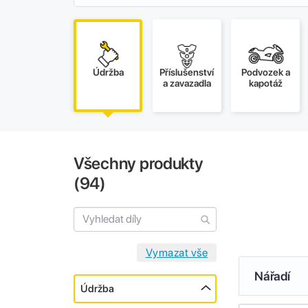
Údržba
Příslušenství
Podvozek a
a zavazadla
kapotáž
Všechny produkty
(
94
)
Nářadí
Údržba