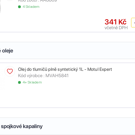
4 Skladem
341 Kč
včetně DPH
 oleje
Olej do tlumičů plně syntetický 1L - Motul Expert
Kód výrobce :
MVAH5841
4+ Skladem
 spojkové kapaliny