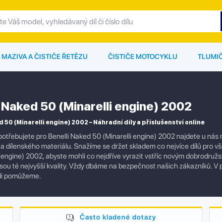
MAZIVA A ČISTIČE ŘETĚZU
ČISTIČE MOTOCYKLU
TLUMI
i Naked 50 (Minarelli engine) 2002
d 50 (Minarelli engine) 2002 – Náhradní díly a příslušenství online
otřebujete pro Benelli Naked 50 (Minarelli engine) 2002 najdete u nás 
í a dílenského materiálu. Snažíme se držet skladem co nejvíce dílů pro 
i engine) 2002, abyste mohli co nejdříve vyrazit vstříc novým dobrodružs
jsou té nejvyšší kvality. Vždy dbáme na bezpečnost našich zákazníků. V 
di pomůžeme.
Často kladené dotazy