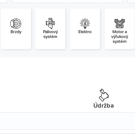
Brzdy
Palivový
Elektro
Motor a
systém
výfukový
systém
Údržba