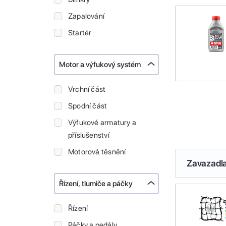
Zapalování
Startér
Motor a výfukový systém
Vrchní část
Spodní část
Výfukové armatury a
příslušenství
Motorová těsnění
Zavazadl
Řízení, tlumiče a páčky
Řízení
Páčky a pedály