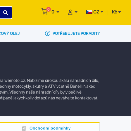
0
0
CZ
Kč
POTŘEBUJETE PORADIT?
ČOVÝ OLEJ
na wemoto.cz. Nabízíme širokou škálu náhradních dílů,
všechny motocykly, skútry a ATV včetně Benelli Naked
tvím. Všechny naše náhradní díly byly pečlivě
případě jakýchkoliv dotazů nás neváhejte kontaktovat,
Obchodní podmínky