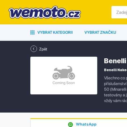
VYBRAT KATEGORII
VYBRAT ZNAČKU
Zpět
Benell
Benelli Nake
Všechno co p
příslušenstv
50 (Minarell
testovány a 
vždy vám rá
WhatsApp