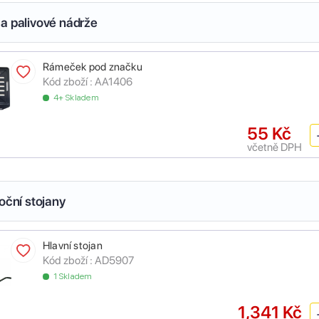
a palivové nádrže
Rámeček pod značku
Kód zboží :
AA1406
4+ Skladem
55 Kč
včetně DPH
oční stojany
Hlavní stojan
Kód zboží :
AD5907
1 Skladem
1,341 Kč