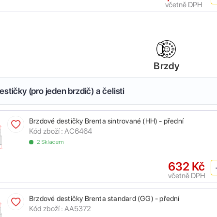
včetně DPH
Brzdy
stičky (pro jeden brzdič) a čelisti
Brzdové destičky Brenta sintrované (HH) - přední
Kód zboží :
AC6464
2 Skladem
632 Kč
včetně DPH
Brzdové destičky Brenta standard (GG) - přední
Kód zboží :
AA5372