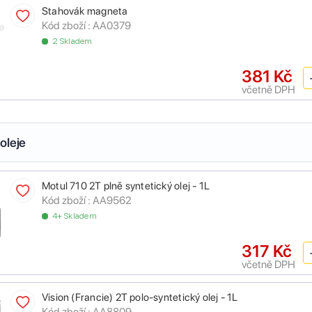
Stahovák magneta
Kód zboží :
AA0379
2 Skladem
381 Kč
včetně DPH
oleje
Motul 710 2T plně syntetický olej - 1L
Kód zboží :
AA9562
4+ Skladem
317 Kč
včetně DPH
Vision (Francie) 2T polo-syntetický olej - 1L
Kód zboží :
AA8809