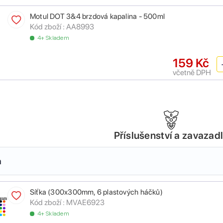
Motul DOT 3&4 brzdová kapalina - 500ml
Kód zboží :
AA8993
4+ Skladem
159 Kč
včetně DPH
Příslušenství a zavazad
a
Síťka (300x300mm, 6 plastových háčků)
Kód zboží :
MVAE6923
4+ Skladem