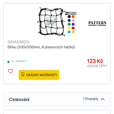
(
MVAE6923
)
Síťka (300x300mm, 6 plastových háčků)
123 Kč
4+ Skladem
včetně DPH
UKÁZAT MOŽNOSTI
Cestování
1 Produkty