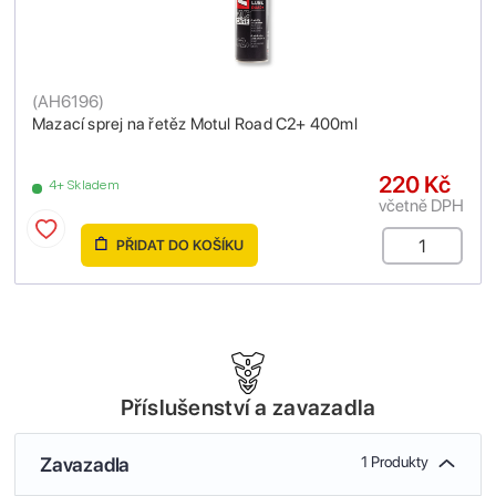
(
AH6196
)
Mazací sprej na řetěz Motul Road C2+ 400ml
220 Kč
4+ Skladem
včetně DPH
PŘIDAT DO KOŠÍKU
Příslušenství a zavazadla
Zavazadla
1 Produkty