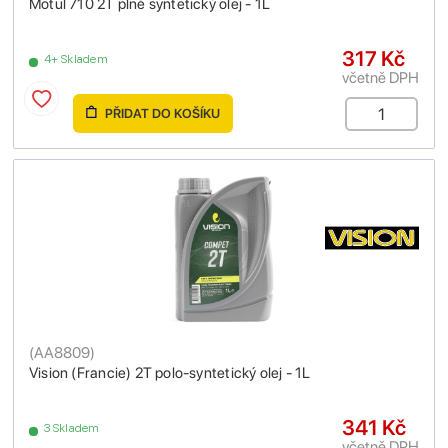
Motul 710 2T plně syntetický olej - 1L
317 Kč
4+ Skladem
včetně DPH
PŘIDAT DO KOŠÍKU
(
AA8809
)
Vision (Francie) 2T polo-syntetický olej - 1L
341 Kč
3 Skladem
včetně DPH