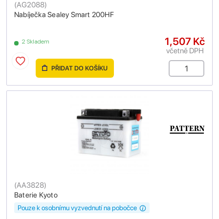
(
AG2088
)
Nabíječka Sealey Smart 200HF
1,507 Kč
2 Skladem
včetně DPH
PŘIDAT DO KOŠÍKU
(
AA3828
)
Baterie Kyoto
Pouze k osobnímu vyzvednutí na pobočce