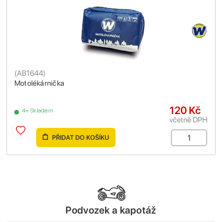
(
AB1644
)
Motolékárnička
120 Kč
4+ Skladem
včetně DPH
PŘIDAT DO KOŠÍKU
Podvozek a kapotáž