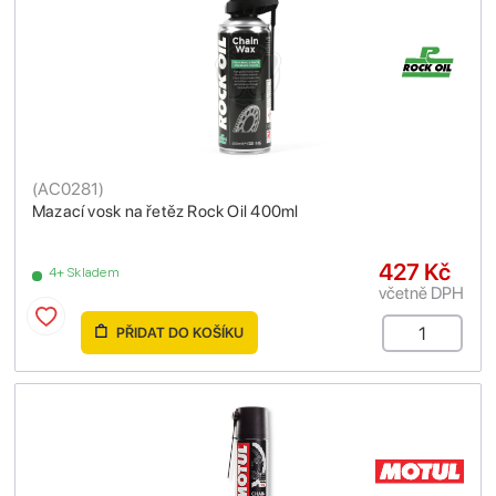
(
AC0281
)
Mazací vosk na řetěz Rock Oil 400ml
427 Kč
4+ Skladem
včetně DPH
PŘIDAT DO KOŠÍKU