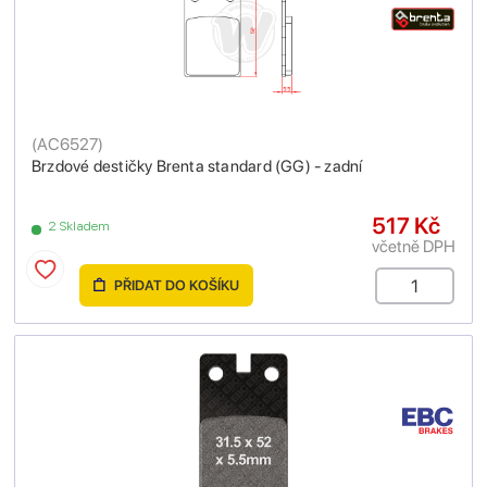
(
AC6527
)
Brzdové destičky Brenta standard (GG) - zadní
517 Kč
2 Skladem
včetně DPH
PŘIDAT DO KOŠÍKU