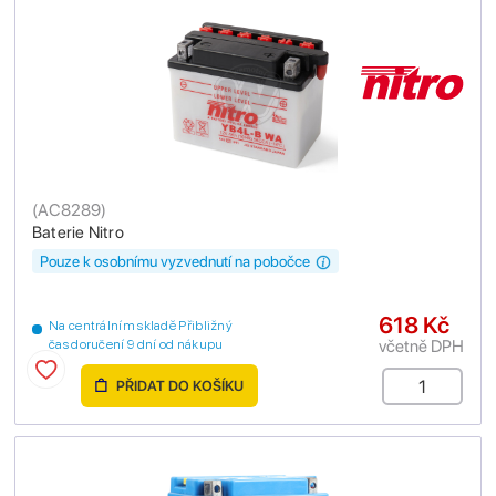
(
AC8289
)
Baterie Nitro
Pouze k osobnímu vyzvednutí na pobočce
618 Kč
Na centrálním skladě Přibližný
včetně DPH
čas doručení 9 dní od nákupu
PŘIDAT DO KOŠÍKU