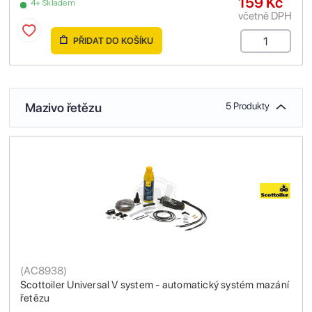
159 Kč
4+ Skladem
včetně DPH
PŘIDAT DO KOŠÍKU
Mazivo řetězu
5 Produkty
(
AC8938
)
Scottoiler Universal V system - automatický systém mazání
řetězu