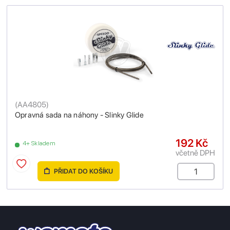
(
AA4805
)
Opravná sada na náhony - Slinky Glide
192 Kč
4+ Skladem
včetně DPH
PŘIDAT DO KOŠÍKU