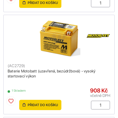
PŘIDAT DO KOŠÍKU
(
AC2729
)
Baterie Motobatt (uzavřená, bezúdržbová) - vysoký
startovací výkon
908 Kč
1 Skladem
včetně DPH
PŘIDAT DO KOŠÍKU