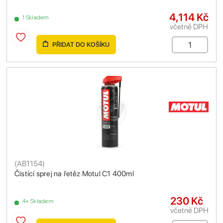
4,114 Kč
1 Skladem
včetně DPH
PŘIDAT DO KOŠÍKU
(
AB1154
)
Čistící sprej na řetěz Motul C1 400ml
230 Kč
4+ Skladem
včetně DPH