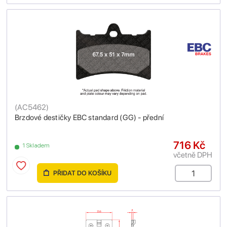
(
AC5462
)
Brzdové destičky EBC standard (GG) - přední
716 Kč
1 Skladem
včetně DPH
PŘIDAT DO KOŠÍKU