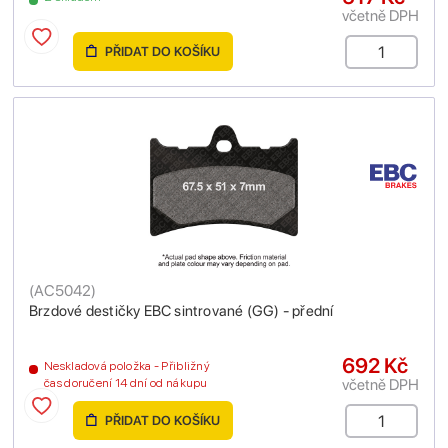
včetně DPH
PŘIDAT DO KOŠÍKU
(
AC5042
)
Brzdové destičky EBC sintrované (GG) - přední
692 Kč
Neskladová položka - Přibližný
včetně DPH
čas doručení 14 dní od nákupu
PŘIDAT DO KOŠÍKU