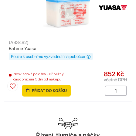
(
AB3482
)
Baterie Yuasa
Pouze k osobnímu vyzvednutí na pobočce
852 Kč
Neskladová položka - Přibližný
včetně DPH
čas doručení 5 dní od nákupu
PŘIDAT DO KOŠÍKU
Řízení, tlumiče a páčky