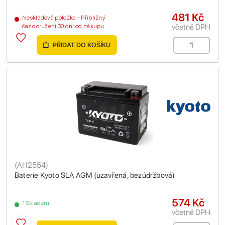
481 Kč
Neskladová položka - Přibližný
včetně DPH
čas doručení 30 dní od nákupu
PŘIDAT DO KOŠÍKU
(
AH2554
)
Baterie Kyoto SLA AGM (uzavřená, bezúdržbová)
574 Kč
1 Skladem
včetně DPH