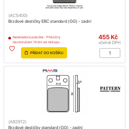
(
AC5400
)
Brzdové destičky EBC standard (GG) - zadní
455 Kč
Neskladová položka - Přibližný
včetně DPH
čas doručení 14 dní od nákupu
PŘIDAT DO KOŠÍKU
(
AB2912
)
Brzdové destičky standard (GG) - zadní