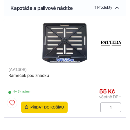
Kapotáže a palivové nádrže
1 Produkty
(
AA1406
)
Rámeček pod značku
55 Kč
4+ Skladem
včetně DPH
PŘIDAT DO KOŠÍKU