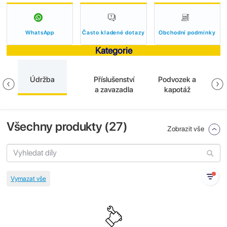
WhatsApp
Často kladené dotazy
Obchodní podmínky
Kategorie
Údržba
Příslušenství
Podvozek a
B
a
a zavazadla
kapotáž
Všechny produkty (
27
)
Zobrazit vše