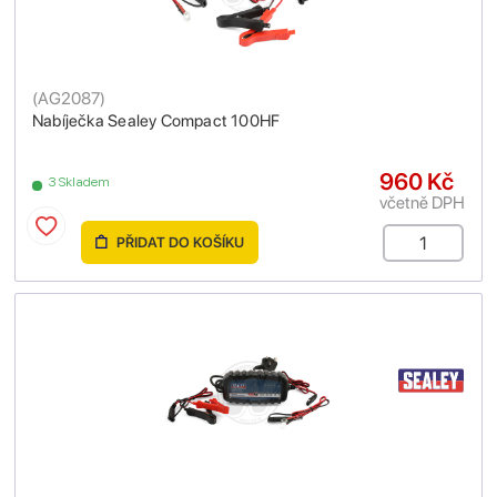
(
AG2087
)
Nabíječka Sealey Compact 100HF
960 Kč
3 Skladem
včetně DPH
PŘIDAT DO KOŠÍKU