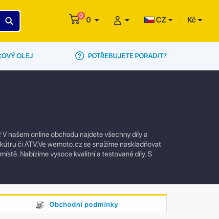
0
0
CZ
Kč
POTŘEBUJETE PORADIT?
ČOVÝ OLEJ
! V našem online obchodu najdete všechny díly a
 skútru či ATV.Ve wemoto.cz se snažíme naskladňovat
 místě. Nabízíme vysoce kvalitní a testované díly. S
Obchodní podmínky