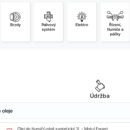
Brzdy
Palivový
Elektro
Řízení,
systém
tlumiče a
páčky
Údržba
 oleje
Olej do tlumičů plně syntetický 1L - Motul Expert