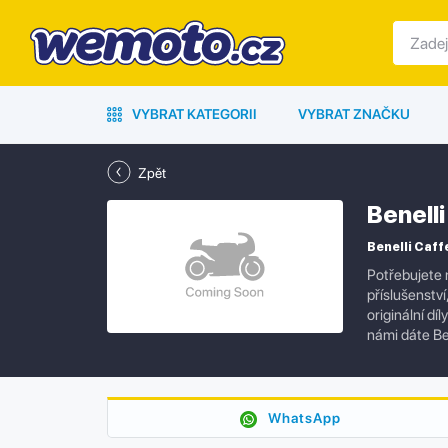
VYBRAT KATEGORII
VYBRAT ZNAČKU
Zpět
Benell
Benelli Caff
Potřebujete 
příslušenstv
originální dí
námi dáte Be
WhatsApp