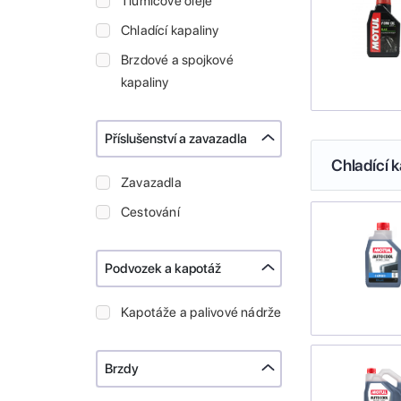
Tlumičové oleje
Chladící kapaliny
Brzdové a spojkové
kapaliny
Příslušenství a zavazadla
Chladící k
Zavazadla
Cestování
Podvozek a kapotáž
Kapotáže a palivové nádrže
Brzdy