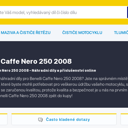
MAZIVA A ČISTIČE ŘETĚZU
ČISTIČE MOTOCYKLU
TLUMI
i Caffe Nero 250 2008
e Nero 250 2008 – Náhradní díly a příslušenství online
náhradní díly pro Benelli Caffe Nero 250 2008? Jste na správném místě
í, které byste mohli potřebovat pro veškerou údržbu vašeho motocyklu,
ly se zaručenou kvalitou, protože kvalita a bezpečnost je u nás na prvním
nelli Caffe Nero 250 2008 zpět do kupy!
Často kladené dotazy