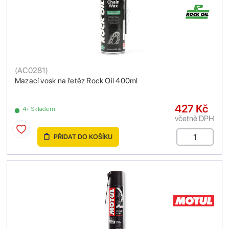
(
AC0281
)
Mazací vosk na řetěz Rock Oil 400ml
427 Kč
4+ Skladem
včetně DPH
PŘIDAT DO KOŠÍKU