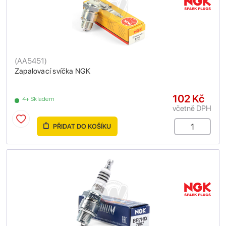
(
AA5451
)
Zapalovací svíčka NGK
102 Kč
4+ Skladem
včetně DPH
PŘIDAT DO KOŠÍKU