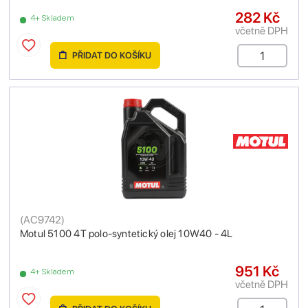
282 Kč
4+ Skladem
včetně DPH
PŘIDAT DO KOŠÍKU
(
AC9742
)
Motul 5100 4T polo-syntetický olej 10W40 - 4L
951 Kč
4+ Skladem
včetně DPH