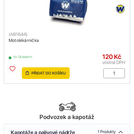
(
AB1644
)
Motolékárnička
120 Kč
4+ Skladem
včetně DPH
PŘIDAT DO KOŠÍKU
Podvozek a kapotáž
Kapotáže a palivové nádrže
1 Produkty