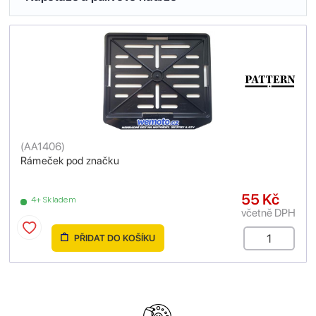
(
AA1406
)
Rámeček pod značku
55 Kč
4+ Skladem
včetně DPH
PŘIDAT DO KOŠÍKU