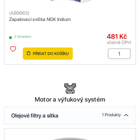
(
AB9663
)
Zapalovací svíčka NGK Iridium
481 Kč
2 Skladem
včetně DPH
PŘIDAT DO KOŠÍKU
Motor a výfukový systém
Olejové filtry a sítka
1 Produkty