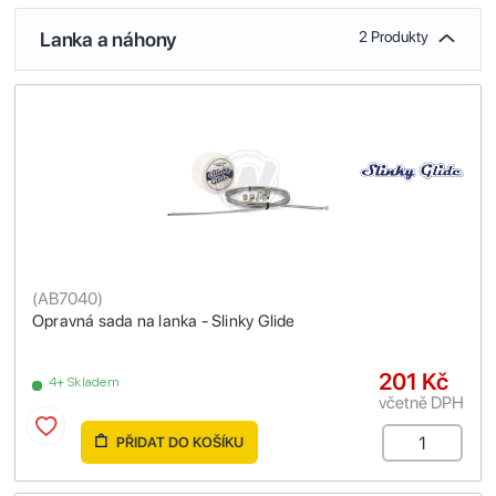
Lanka a náhony
2 Produkty
(
AB7040
)
Opravná sada na lanka - Slinky Glide
201 Kč
4+ Skladem
včetně DPH
PŘIDAT DO KOŠÍKU