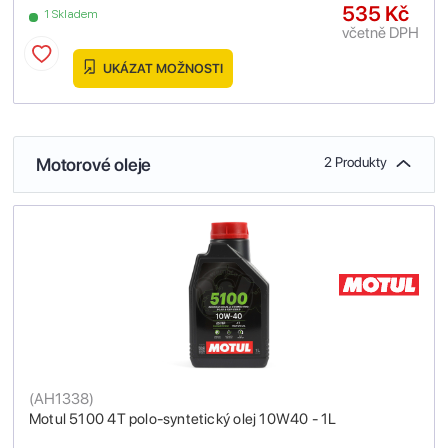
535 Kč
1 Skladem
včetně DPH
UKÁZAT MOŽNOSTI
Motorové oleje
2 Produkty
(
AH1338
)
Motul 5100 4T polo-syntetický olej 10W40 - 1L