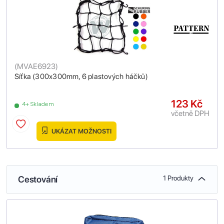
(
MVAE6923
)
Síťka (300x300mm, 6 plastových háčků)
123 Kč
4+ Skladem
včetně DPH
UKÁZAT MOŽNOSTI
Cestování
1 Produkty