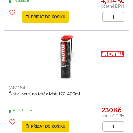
4,114 Kč
1 Skladem
včetně DPH
PŘIDAT DO KOŠÍKU
(
AB1154
)
Čistící sprej na řetěz Motul C1 400ml
230 Kč
4+ Skladem
včetně DPH
PŘIDAT DO KOŠÍKU