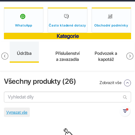
WhatsApp
Často kladené dotazy
Obchodní podmínky
Kategorie
Údržba
Příslušenství
Podvozek a
B
a zavazadla
kapotáž
Všechny produkty (
26
)
Zobrazit vše