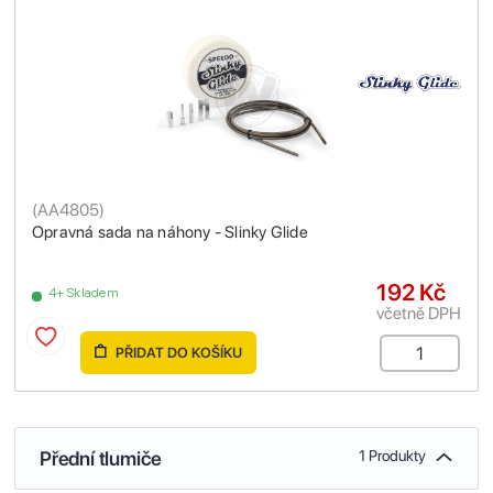
(
AA4805
)
Opravná sada na náhony - Slinky Glide
192 Kč
4+ Skladem
včetně DPH
PŘIDAT DO KOŠÍKU
Přední tlumiče
1 Produkty