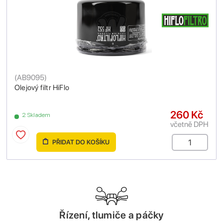
(
AB9095
)
Olejový filtr HiFlo
260 Kč
2 Skladem
včetně DPH
PŘIDAT DO KOŠÍKU
Řízení, tlumiče a páčky