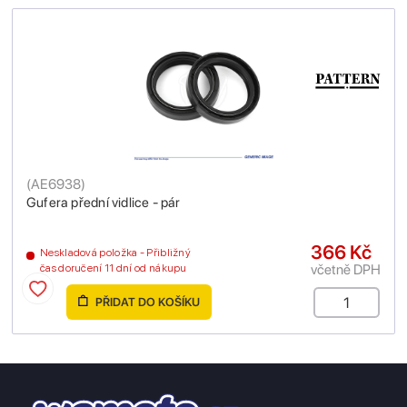
(
AE6938
)
Gufera přední vidlice - pár
366 Kč
Neskladová položka - Přibližný
včetně DPH
čas doručení 11 dní od nákupu
PŘIDAT DO KOŠÍKU