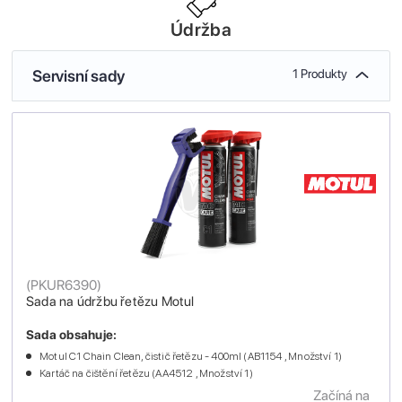
Údržba
Servisní sady
1 Produkty
(
PKUR6390
)
Sada na údržbu řetězu Motul
Sada obsahuje:
Motul C1 Chain Clean, čistič řetězu - 400ml (AB1154 , Množství 1)
Kartáč na čištění řetězu (AA4512 , Množství 1)
Začíná na