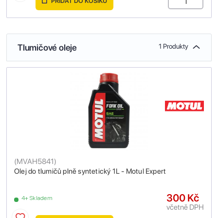
PŘIDAT DO KOŠÍKU
Tlumičové oleje
1 Produkty
(
MVAH5841
)
Olej do tlumičů plně syntetický 1L - Motul Expert
300 Kč
4+ Skladem
včetně DPH