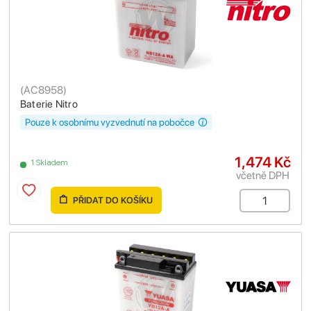
(
AC8958
)
Baterie Nitro
Pouze k osobnímu vyzvednutí na pobočce
1,474 Kč
1 Skladem
včetně DPH
PŘIDAT DO KOŠÍKU