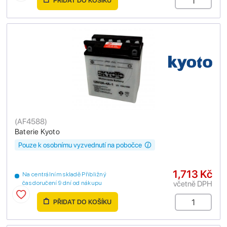
PŘIDAT DO KOŠÍKU
(
AF4588
)
Baterie Kyoto
Pouze k osobnímu vyzvednutí na pobočce
1,713 Kč
Na centrálním skladě Přibližný
včetně DPH
čas doručení 9 dní od nákupu
PŘIDAT DO KOŠÍKU