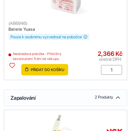
(
AB6946
)
Baterie Yuasa
Pouze k osobnímu vyzvednutí na pobočce
2,366 Kč
Neskladová položka - Přibližný
včetně DPH
čas doručení 5 dní od nákupu
PŘIDAT DO KOŠÍKU
Zapalování
2 Produkty