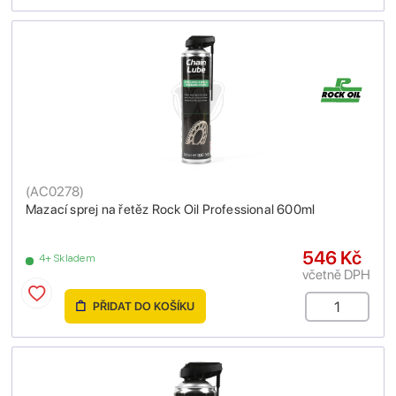
(
AC0278
)
Mazací sprej na řetěz Rock Oil Professional 600ml
546 Kč
4+ Skladem
včetně DPH
PŘIDAT DO KOŠÍKU