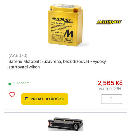
(
AA5070
)
Baterie Motobatt (uzavřená, bezúdržbová) - vysoký
startovací výkon
2,565 Kč
2 Skladem
včetně DPH
PŘIDAT DO KOŠÍKU