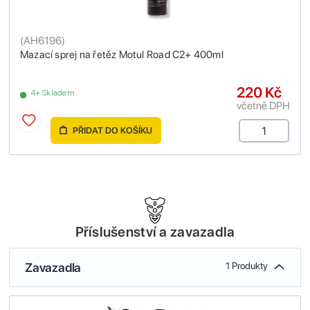
(
AH6196
)
Mazací sprej na řetěz Motul Road C2+ 400ml
220 Kč
4+ Skladem
včetně DPH
PŘIDAT DO KOŠÍKU
Příslušenství a zavazadla
Zavazadla
1 Produkty