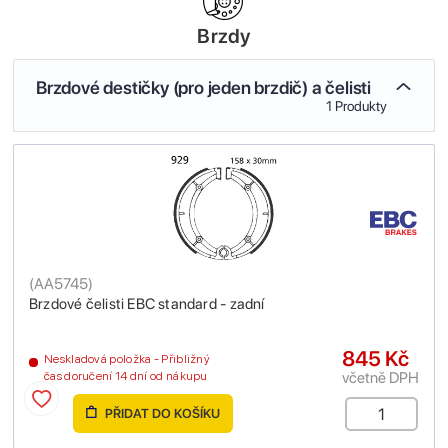
Brzdy
Brzdové destičky (pro jeden brzdič) a čelisti
1 Produkty
(
AA5745
)
Brzdové čelisti EBC standard - zadní
845 Kč
Neskladová položka - Přibližný
včetně DPH
čas doručení 14 dní od nákupu
PŘIDAT DO KOŠÍKU