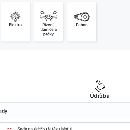
Elektro
Řízení,
Pohon
tlumiče a
páčky
Údržba
sady
Sada na údržbu řetězu Motul