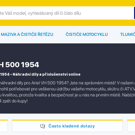
MAZIVA A ČISTIČE ŘETĚZU
ČISTIČE MOTOCYKLU
TLUMI
VH 500 1954
1954 – Náhradní díly a příslušenství online
náhradní díly pro Ariel VH 500 1954? Jste na správném místě! V našem o
mohli potřebovat pro veškerou údržbu vašeho motocyklu, skútru či ATV.V
kvalitou, protože kvalita a bezpečnost je u nás na prvním místě. Nabízím
 zpět do kupy!
Často kladené dotazy