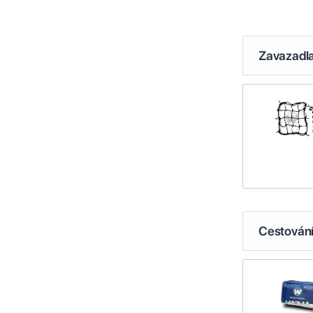
Zavazadl
Cestován