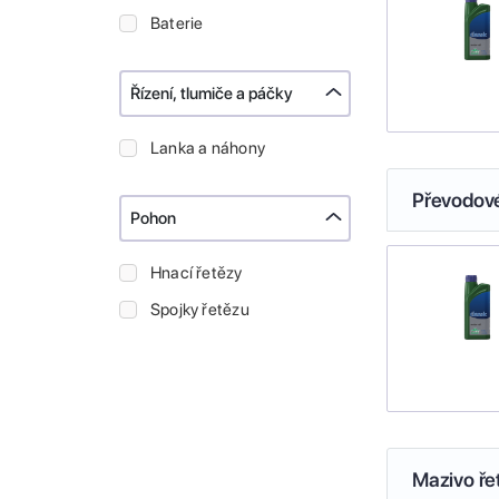
Baterie
Řízení, tlumiče a páčky
Lanka a náhony
Převodové
Pohon
Hnací řetězy
Spojky řetězu
Mazivo ře