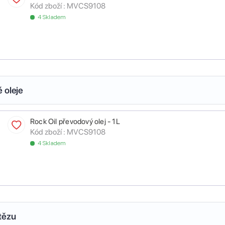
Kód zboží :
MVCS9108
4 Skladem
 oleje
Rock Oil převodový olej - 1L
Kód zboží :
MVCS9108
4 Skladem
tězu