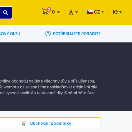
0
0
CZ
Kč
POTŘEBUJETE PORADIT?
ČOVÝ OLEJ
nline obchodu najdete všechny díly a příslušenství,
e wemoto.cz se snažíme naskladňovat originální díly
e vysoce kvalitní a testované díly. S námi dáte Ariel
Obchodní podmínky