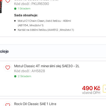
Kód zboží :
PKUR6390
1 Skladem
Sada obsahuje:
Motul C1 Chain Clean, čistič řetězu - 400ml
(AB1154 , Množství 1)
Kartáč na čištění řetězu (AA4512 , Množství 1)
oleje
Motul Classic 4T minerální olej SAE30 - 2L
Kód zboží :
AH5828
2 Skladem
490 Kč
včetně DPH
Rock Oil Classic SAE 1 Litre