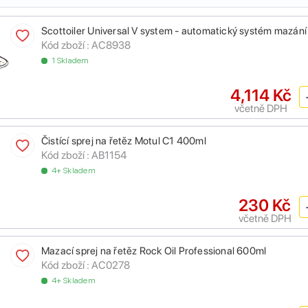
Scottoiler Universal V system - automatický systém mazání
Kód zboží :
AC8938
1 Skladem
4,114 Kč
včetně DPH
Čistící sprej na řetěz Motul C1 400ml
Kód zboží :
AB1154
4+ Skladem
230 Kč
včetně DPH
Mazací sprej na řetěz Rock Oil Professional 600ml
Kód zboží :
AC0278
4+ Skladem