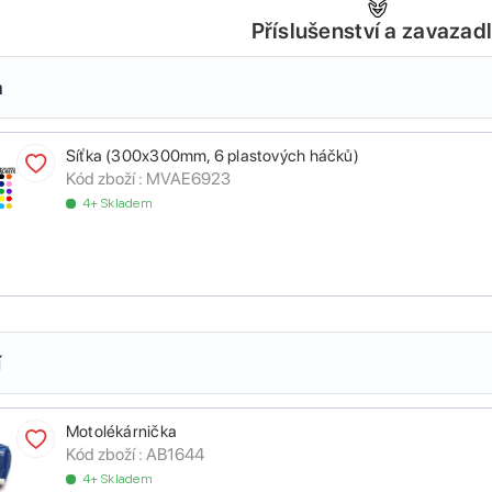
Příslušenství a zavazad
a
Síťka (300x300mm, 6 plastových háčků)
Kód zboží :
MVAE6923
4+ Skladem
í
Motolékárnička
Kód zboží :
AB1644
4+ Skladem