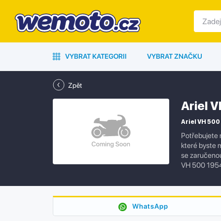
VYBRAT KATEGORII
VYBRAT ZNAČKU
Zpět
Ariel 
Ariel VH 500 
Potřebujete 
které byste 
se zaručenou 
VH 500 1954
WhatsApp