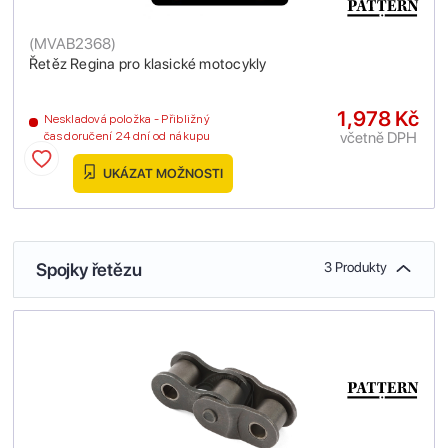
(
MVAB2368
)
Řetěz Regina pro klasické motocykly
1,978 Kč
Neskladová položka - Přibližný
včetně DPH
čas doručení 24 dní od nákupu
UKÁZAT MOŽNOSTI
Spojky řetězu
3 Produkty