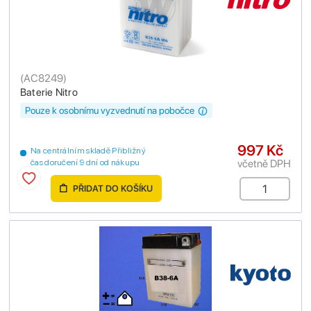
(
AC8249
)
Baterie Nitro
Pouze k osobnímu vyzvednutí na pobočce
997 Kč
Na centrálním skladě Přibližný
včetně DPH
čas doručení 9 dní od nákupu
PŘIDAT DO KOŠÍKU