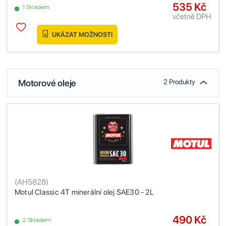
535 Kč
1 Skladem
včetně DPH
UKÁZAT MOŽNOSTI
Motorové oleje
2 Produkty
(
AH5828
)
Motul Classic 4T minerální olej SAE30 - 2L
490 Kč
2 Skladem