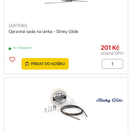
(
AB7040
)
Opravná sada na lanka - Slinky Glide
201 Kč
4+ Skladem
včetně DPH
PŘIDAT DO KOŠÍKU