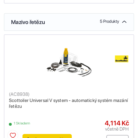
Mazivo řetězu
5 Produkty
(
AC8938
)
Scottoiler Universal V system - automatický systém mazání
řetězu
4,114 Kč
1 Skladem
včetně DPH