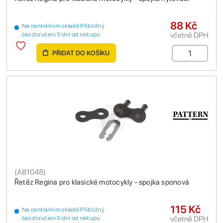
88 Kč
Na centrálním skladě Přibližný
včetně DPH
čas doručení 9 dní od nákupu
PŘIDAT DO KOŠÍKU
(
AB1048
)
Řetěz Regina pro klasické motocykly - spojka sponová
115 Kč
Na centrálním skladě Přibližný
včetně DPH
čas doručení 9 dní od nákupu