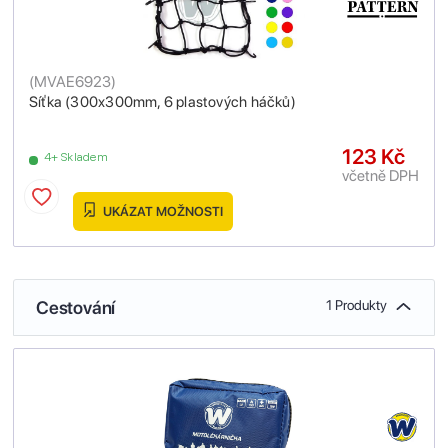
(
MVAE6923
)
Síťka (300x300mm, 6 plastových háčků)
123 Kč
4+ Skladem
včetně DPH
UKÁZAT MOŽNOSTI
Cestování
1 Produkty