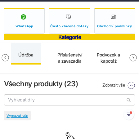
WhatsApp
Často kladené dotazy
Obchodní podmínky
Kategorie
Údržba
Příslušenství
Podvozek a
E
a zavazadla
kapotáž
Všechny produkty (
23
)
Zobrazit vše