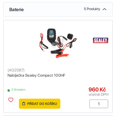
Baterie
5 Produkty
(
AG2087
)
Nabíječka Sealey Compact 100HF
960 Kč
3 Skladem
včetně DPH
PŘIDAT DO KOŠÍKU