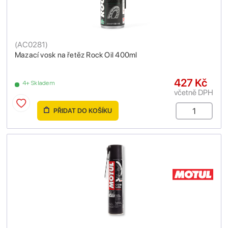
(
AC0281
)
Mazací vosk na řetěz Rock Oil 400ml
427 Kč
4+ Skladem
včetně DPH
PŘIDAT DO KOŠÍKU