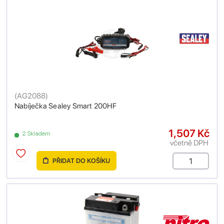
(
AG2088
)
Nabíječka Sealey Smart 200HF
1,507 Kč
2 Skladem
včetně DPH
PŘIDAT DO KOŠÍKU