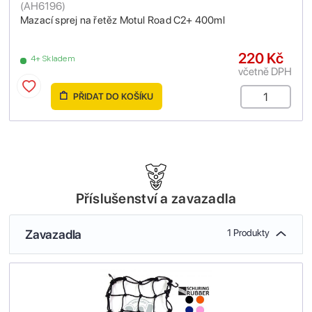
(
AH6196
)
Mazací sprej na řetěz Motul Road C2+ 400ml
220 Kč
4+ Skladem
včetně DPH
PŘIDAT DO KOŠÍKU
Příslušenství a zavazadla
Zavazadla
1 Produkty