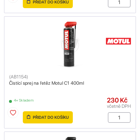
PŘIDAT DO KOŠÍKU
(
AB1154
)
Čistící sprej na řetěz Motul C1 400ml
230 Kč
4+ Skladem
včetně DPH
PŘIDAT DO KOŠÍKU