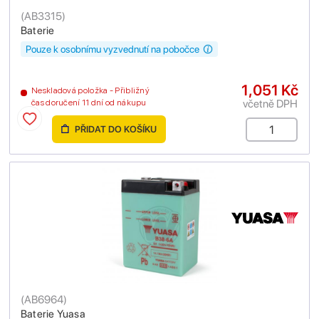
(
AB3315
)
Baterie
Pouze k osobnímu vyzvednutí na pobočce
1,051 Kč
Neskladová položka - Přibližný
včetně DPH
čas doručení 11 dní od nákupu
PŘIDAT DO KOŠÍKU
(
AB6964
)
Baterie Yuasa