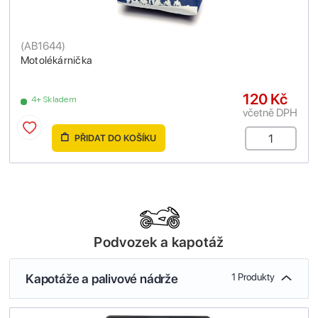
(
AB1644
)
Motolékárnička
120 Kč
4+ Skladem
včetně DPH
PŘIDAT DO KOŠÍKU
Podvozek a kapotáž
Kapotáže a palivové nádrže
1 Produkty