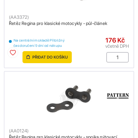
(
AA3372
)
Řetěz Regina pro klasické motocykly - půl-článek
176 Kč
Na centrálním skladě Přibližný
včetně DPH
čas doručení 9 dní od nákupu
PŘIDAT DO KOŠÍKU
(
AA0124
)
Řetěz Regina pro klasické motocykly - spojka nýtovací