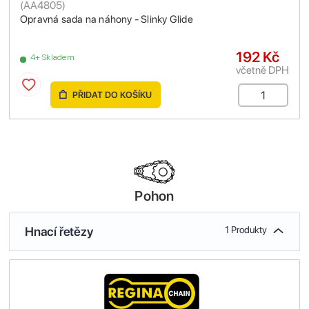
(
AA4805
)
Opravná sada na náhony - Slinky Glide
192 Kč
4+ Skladem
včetně DPH
PŘIDAT DO KOŠÍKU
Pohon
Hnací řetězy
1 Produkty