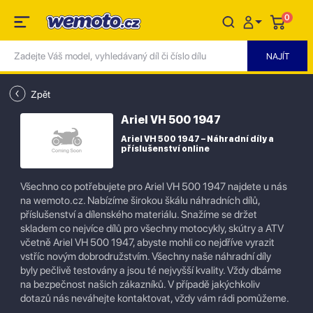
0
Zpět
Ariel VH 500 1947
Ariel VH 500 1947 – Náhradní díly a
příslušenství online
Všechno co potřebujete pro Ariel VH 500 1947 najdete u nás
na wemoto.cz. Nabízíme širokou škálu náhradních dílů,
příslušenství a dílenského materiálu. Snažíme se držet
skladem co nejvíce dílů pro všechny motocykly, skútry a ATV
včetně Ariel VH 500 1947, abyste mohli co nejdříve vyrazit
vstříc novým dobrodružstvím. Všechny naše náhradní díly
byly pečlivě testovány a jsou té nejvyšší kvality. Vždy dbáme
na bezpečnost našich zákazníků. V případě jakýchkoliv
dotazů nás neváhejte kontaktovat, vždy vám rádi pomůžeme.