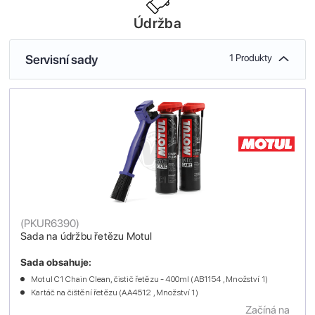
Údržba
Servisní sady
1 Produkty
(
PKUR6390
)
Sada na údržbu řetězu Motul
Sada obsahuje:
Motul C1 Chain Clean, čistič řetězu - 400ml (AB1154 , Množství 1)
Kartáč na čištění řetězu (AA4512 , Množství 1)
Začíná na