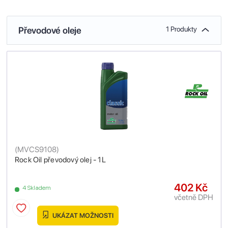
Převodové oleje
1 Produkty
(
MVCS9108
)
Rock Oil převodový olej - 1L
402 Kč
4 Skladem
včetně DPH
UKÁZAT MOŽNOSTI