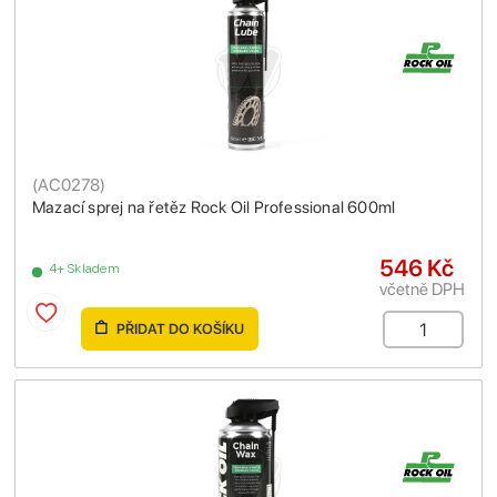
(
AC0278
)
Mazací sprej na řetěz Rock Oil Professional 600ml
546 Kč
4+ Skladem
včetně DPH
PŘIDAT DO KOŠÍKU