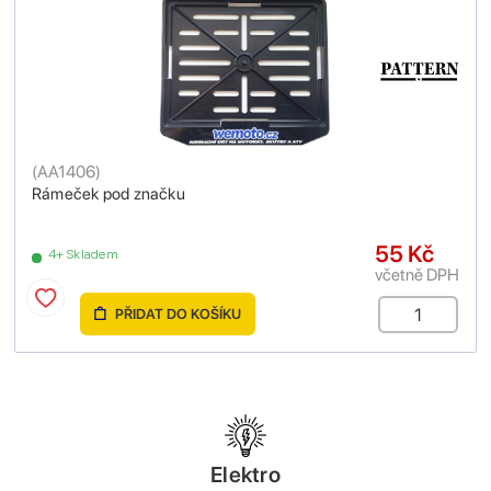
(
AA1406
)
Rámeček pod značku
55 Kč
4+ Skladem
včetně DPH
PŘIDAT DO KOŠÍKU
Elektro