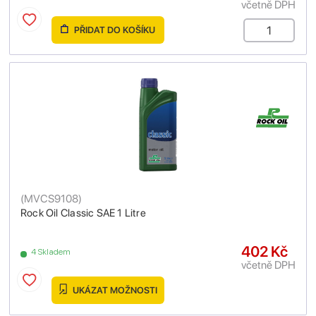
včetně DPH
PŘIDAT DO KOŠÍKU
(
MVCS9108
)
Rock Oil Classic SAE 1 Litre
402 Kč
4 Skladem
včetně DPH
UKÁZAT MOŽNOSTI