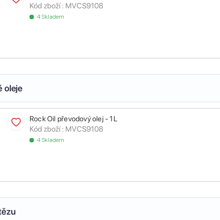
Kód zboží :
MVCS9108
4 Skladem
 oleje
Rock Oil převodový olej - 1L
Kód zboží :
MVCS9108
4 Skladem
tězu