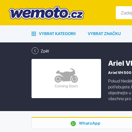
VYBRAT KATEGORII
VYBRAT ZNAČKU
Zpět
Ariel 
Ariel VH 500 
Pokud hledát
potřebujete.P
objednejte u
všechno pro
WhatsApp