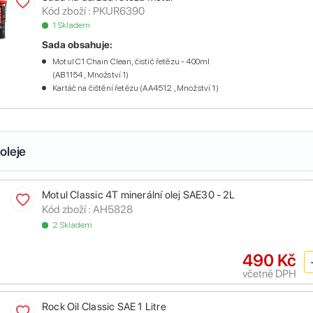
Kód zboží :
PKUR6390
1 Skladem
Sada obsahuje:
Motul C1 Chain Clean, čistič řetězu - 400ml
(AB1154 , Množství 1)
Kartáč na čištění řetězu (AA4512 , Množství 1)
oleje
Motul Classic 4T minerální olej SAE30 - 2L
Kód zboží :
AH5828
2 Skladem
490 Kč
včetně DPH
Rock Oil Classic SAE 1 Litre