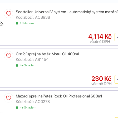
Scottoiler Universal V system - automatický systém mazání
Kód zboží :
AC8938
1 Skladem
4,114 Kč
včetně DPH
Čistící sprej na řetěz Motul C1 400ml
Kód zboží :
AB1154
4+ Skladem
230 Kč
včetně DPH
Mazací sprej na řetěz Rock Oil Professional 600ml
Kód zboží :
AC0278
4+ Skladem