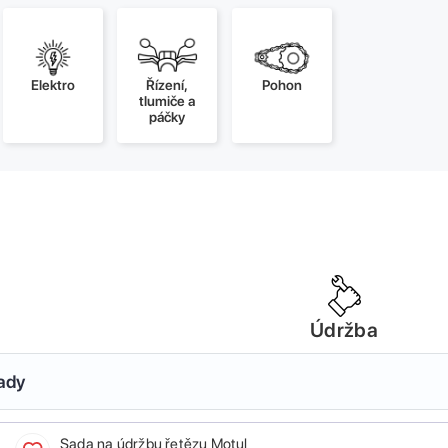
Elektro
Řízení,
Pohon
tlumiče a
páčky
Údržba
sady
Sada na údržbu řetězu Motul