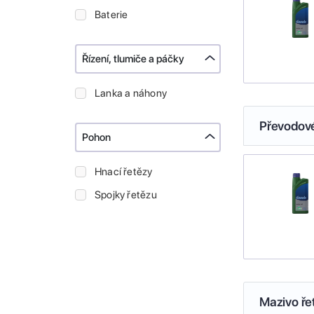
Baterie
Řízení, tlumiče a páčky
Lanka a náhony
Převodové
Pohon
Hnací řetězy
Spojky řetězu
Mazivo ře