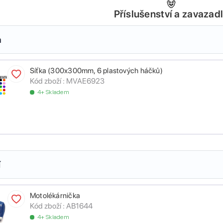
Příslušenství a zavazad
a
Síťka (300x300mm, 6 plastových háčků)
Kód zboží :
MVAE6923
4+ Skladem
í
Motolékárnička
Kód zboží :
AB1644
4+ Skladem