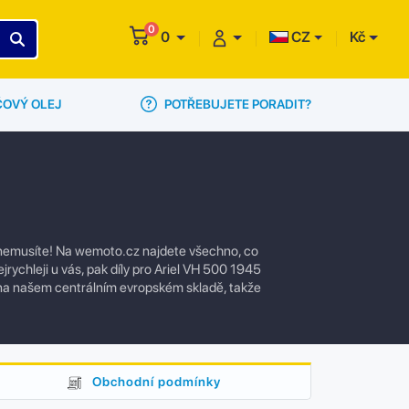
0
0
CZ
Kč
POTŘEBUJETE PORADIT?
ČOVÝ OLEJ
t nemusíte! Na wemoto.cz najdete všechno, co
rychleji u vás, pak díly pro Ariel VH 500 1945
 na našem centrálním evropském skladě, takže
Obchodní podmínky