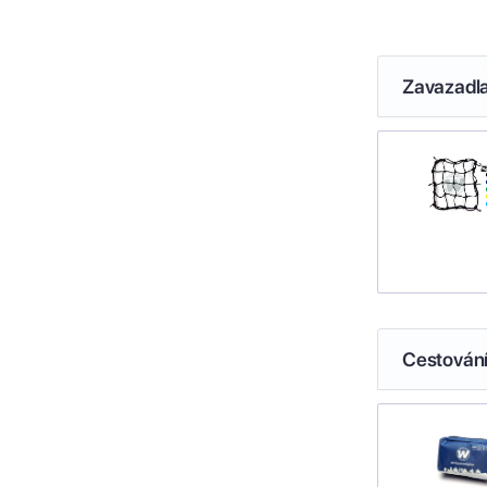
Zavazadl
Cestován