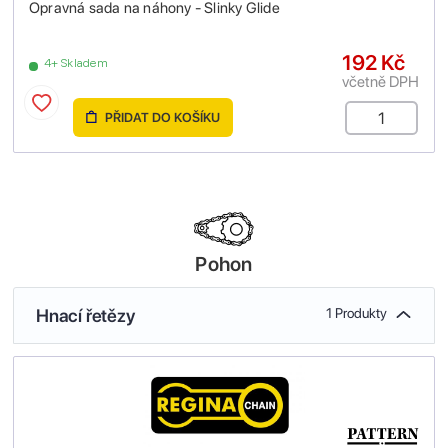
Opravná sada na náhony - Slinky Glide
192 Kč
4+ Skladem
včetně DPH
PŘIDAT DO KOŠÍKU
Pohon
Hnací řetězy
1 Produkty