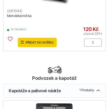
(
AB1644
)
Motolékárnička
120 Kč
4+ Skladem
včetně DPH
PŘIDAT DO KOŠÍKU
Podvozek a kapotáž
Kapotáže a palivové nádrže
1 Produkty