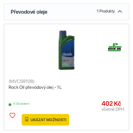
Převodové oleje
1 Produkty
(
MVCS9108
)
Rock Oil převodový olej - 1L
402 Kč
4 Skladem
včetně DPH
UKÁZAT MOŽNOSTI