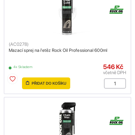
(
AC0278
)
Mazací sprej na řetěz Rock Oil Professional 600ml
546 Kč
4+ Skladem
včetně DPH
PŘIDAT DO KOŠÍKU