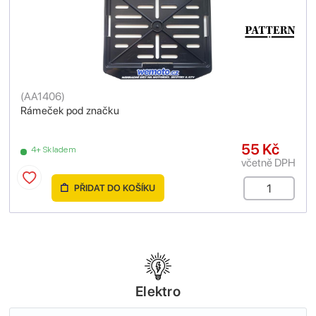
(
AA1406
)
Rámeček pod značku
55 Kč
4+ Skladem
včetně DPH
PŘIDAT DO KOŠÍKU
Elektro