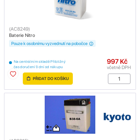
(
AC8249
)
Baterie Nitro
Pouze k osobnímu vyzvednutí na pobočce
997 Kč
Na centrálním skladě Přibližný
včetně DPH
čas doručení 9 dní od nákupu
PŘIDAT DO KOŠÍKU