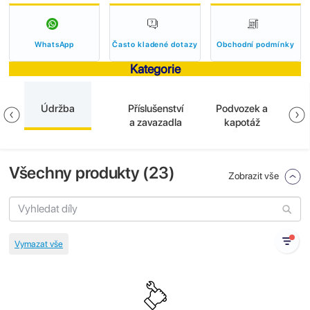
WhatsApp
Často kladené dotazy
Obchodní podmínky
Kategorie
Údržba
Příslušenství
Podvozek a
E
a zavazadla
kapotáž
Všechny produkty (
23
)
Zobrazit vše