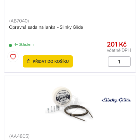
(
AB7040
)
Opravná sada na lanka - Slinky Glide
201 Kč
4+ Skladem
včetně DPH
PŘIDAT DO KOŠÍKU
(
AA4805
)