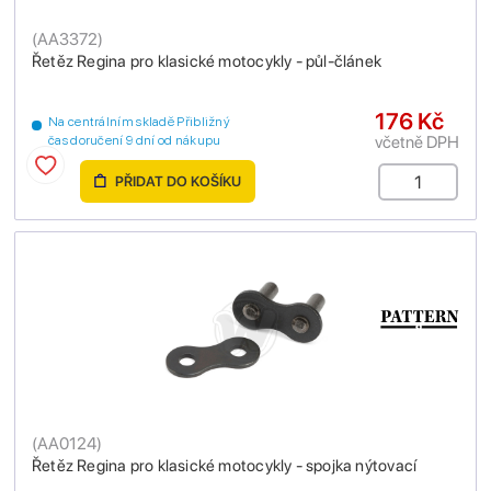
(
AA3372
)
Řetěz Regina pro klasické motocykly - půl-článek
176 Kč
Na centrálním skladě Přibližný
včetně DPH
čas doručení 9 dní od nákupu
PŘIDAT DO KOŠÍKU
(
AA0124
)
Řetěz Regina pro klasické motocykly - spojka nýtovací