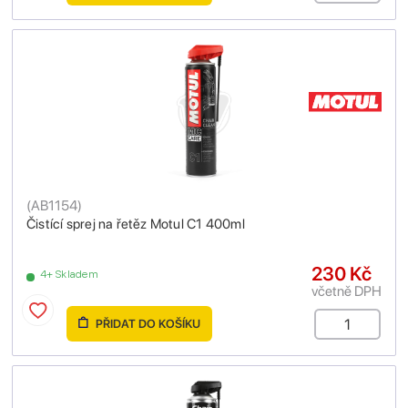
(
AB1154
)
Čistící sprej na řetěz Motul C1 400ml
230 Kč
4+ Skladem
včetně DPH
PŘIDAT DO KOŠÍKU