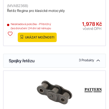
(
MVAB2368
)
Řetěz Regina pro klasické motocykly
1,978 Kč
Neskladová položka - Přibližný
včetně DPH
čas doručení 24 dní od nákupu
UKÁZAT MOŽNOSTI
Spojky řetězu
3 Produkty