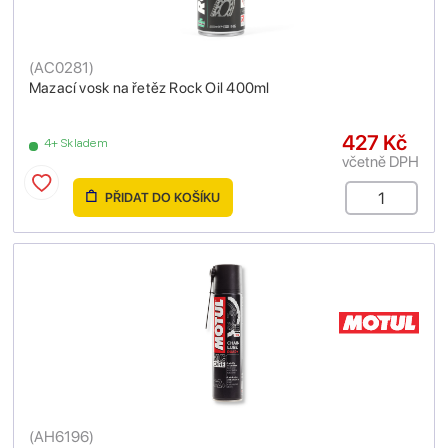
(
AC0281
)
Mazací vosk na řetěz Rock Oil 400ml
427 Kč
4+ Skladem
včetně DPH
PŘIDAT DO KOŠÍKU
(
AH6196
)