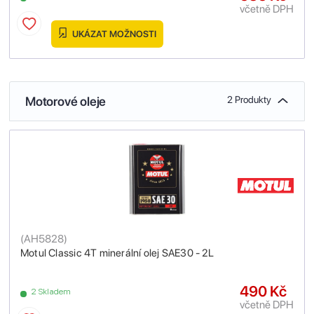
včetně DPH
UKÁZAT MOŽNOSTI
Motorové oleje
2 Produkty
(
AH5828
)
Motul Classic 4T minerální olej SAE30 - 2L
490 Kč
2 Skladem
včetně DPH