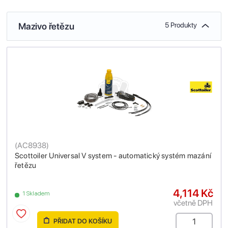
Mazivo řetězu
5 Produkty
(
AC8938
)
Scottoiler Universal V system - automatický systém mazání
řetězu
4,114 Kč
1 Skladem
včetně DPH
PŘIDAT DO KOŠÍKU