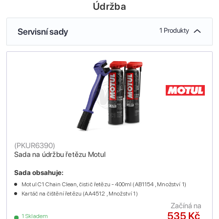
Údržba
Servisní sady
1 Produkty
(
PKUR6390
)
Sada na údržbu řetězu Motul
Sada obsahuje:
Motul C1 Chain Clean, čistič řetězu - 400ml (AB1154 , Množství 1)
Kartáč na čištění řetězu (AA4512 , Množství 1)
Začíná na
535 Kč
1 Skladem