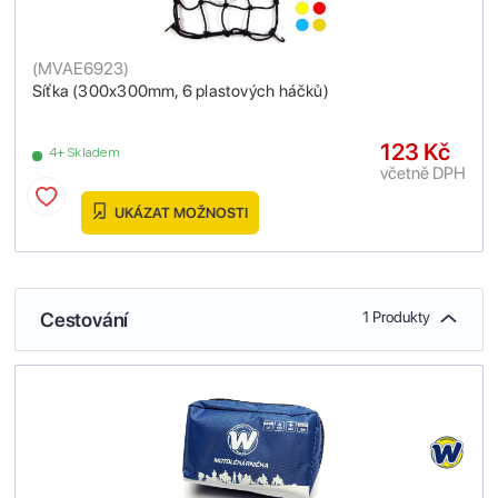
(
MVAE6923
)
Síťka (300x300mm, 6 plastových háčků)
123 Kč
4+ Skladem
včetně DPH
UKÁZAT MOŽNOSTI
Cestování
1 Produkty