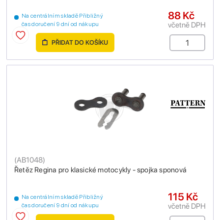
88 Kč
Na centrálním skladě Přibližný
včetně DPH
čas doručení 9 dní od nákupu
PŘIDAT DO KOŠÍKU
(
AB1048
)
Řetěz Regina pro klasické motocykly - spojka sponová
115 Kč
Na centrálním skladě Přibližný
včetně DPH
čas doručení 9 dní od nákupu