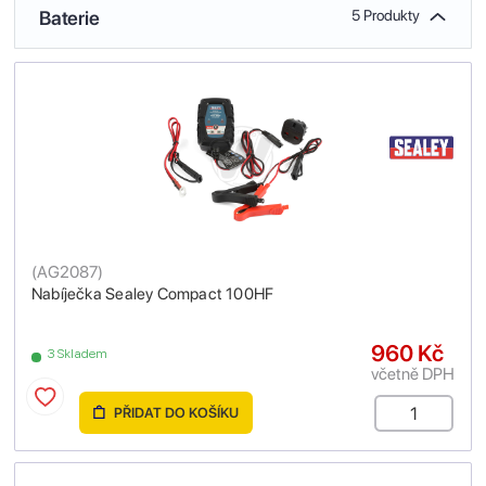
Baterie
5 Produkty
(
AG2087
)
Nabíječka Sealey Compact 100HF
960 Kč
3 Skladem
včetně DPH
PŘIDAT DO KOŠÍKU