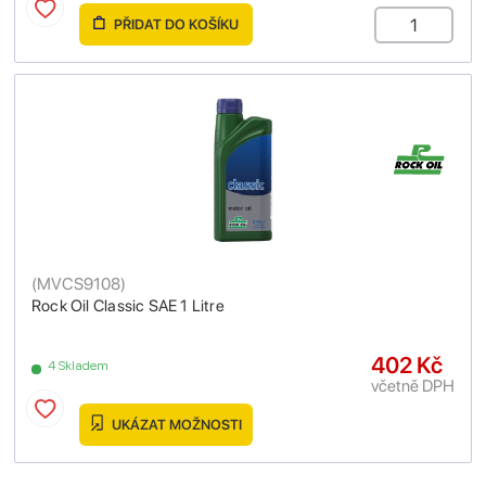
PŘIDAT DO KOŠÍKU
(
MVCS9108
)
Rock Oil Classic SAE 1 Litre
402 Kč
4 Skladem
včetně DPH
UKÁZAT MOŽNOSTI