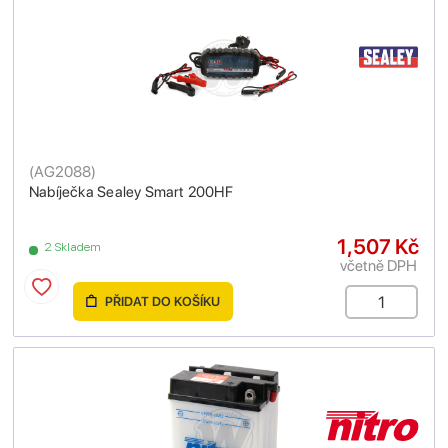
(
AG2088
)
Nabíječka Sealey Smart 200HF
1,507 Kč
2 Skladem
včetně DPH
PŘIDAT DO KOŠÍKU