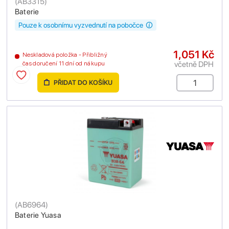
(
AB3315
)
Baterie
Pouze k osobnímu vyzvednutí na pobočce
1,051 Kč
Neskladová položka - Přibližný
včetně DPH
čas doručení 11 dní od nákupu
PŘIDAT DO KOŠÍKU
(
AB6964
)
Baterie Yuasa