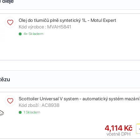
 oleje
Olej do tlumičů plně syntetický 1L - Motul Expert
Kód výrobce :
MVAH5841
4+ Skladem
tězu
Scottoiler Universal V system - automatický systém mazání
Kód zboží :
AC8938
1 Skladem
4,114 Kč
včetně DPH