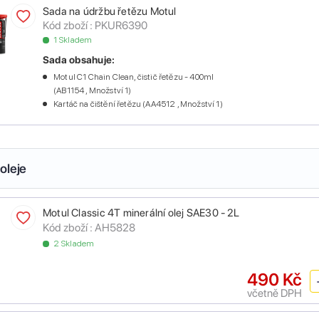
Sada na údržbu řetězu Motul
Kód zboží :
PKUR6390
1 Skladem
Sada obsahuje:
Motul C1 Chain Clean, čistič řetězu - 400ml
(AB1154 , Množství 1)
Kartáč na čištění řetězu (AA4512 , Množství 1)
oleje
Motul Classic 4T minerální olej SAE30 - 2L
Kód zboží :
AH5828
2 Skladem
490 Kč
včetně DPH