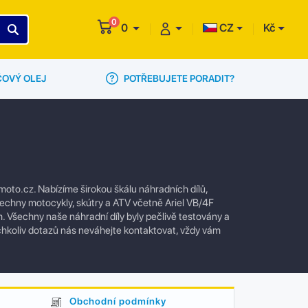
0
0
CZ
Kč
POTŘEBUJETE PORADIT?
ČOVÝ OLEJ
oto.cz. Nabízíme širokou škálu náhradních dílů,
všechny motocykly, skútry a ATV včetně Ariel VB/4F
. Všechny naše náhradní díly byly pečlivě testovány a
ýchkoliv dotazů nás neváhejte kontaktovat, vždy vám
Obchodní podmínky