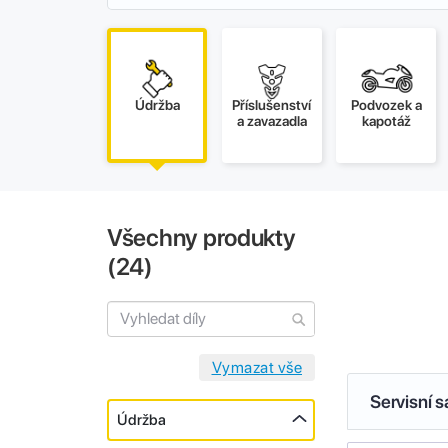
Údržba
Příslušenství
Podvozek a
a zavazadla
kapotáž
Všechny produkty
(
24
)
Servisní 
Údržba