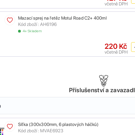
včetně DPH
Mazací sprej na řetěz Motul Road C2+ 400ml
Kód zboží :
AH6196
4+ Skladem
220 Kč
včetně DPH
Příslušenství a zavazad
a
Síťka (300x300mm, 6 plastových háčků)
Kód zboží :
MVAE6923