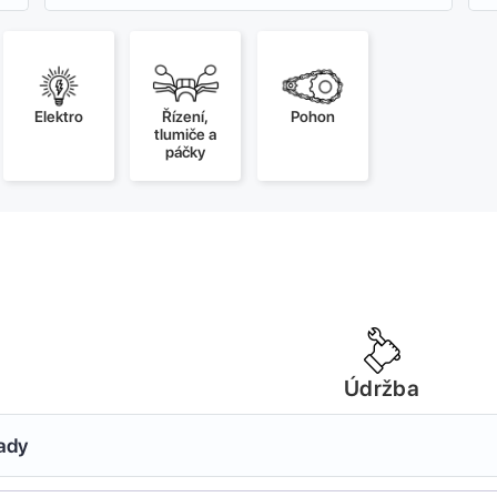
Elektro
Řízení,
Pohon
tlumiče a
páčky
Údržba
sady