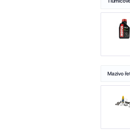
Tlumičové
Mazivo ře