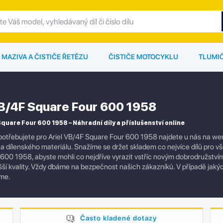
MAZIVA A ČISTIČE ŘETĚZU
ČISTIČE MOTOCYKLU
TLUMI
VB/4F Square Four 600 1958
Square Four 600 1958 – Náhradní díly a příslušenství online
otřebujete pro Ariel VB/4F Square Four 600 1958 najdete u nás na wem
í a dílenského materiálu. Snažíme se držet skladem co nejvíce dílů pro 
600 1958, abyste mohli co nejdříve vyrazit vstříc novým dobrodružstvím
yšší kvality. Vždy dbáme na bezpečnost našich zákazníků. V případě jak
me.
Často kladené dotazy