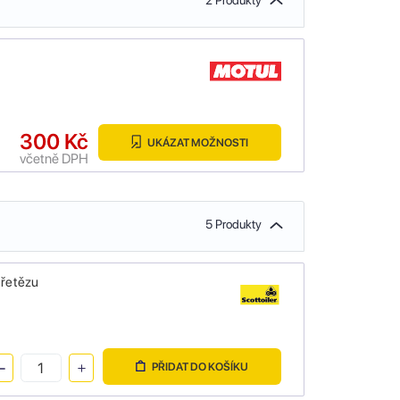
2 Produkty
300 Kč
UKÁZAT MOŽNOSTI
včetně DPH
5 Produkty
 řetězu
PŘIDAT DO KOŠÍKU