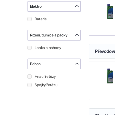
Elektro
Baterie
Řízení, tlumiče a páčky
Lanka a náhony
Převodové
Pohon
Hnací řetězy
Spojky řetězu