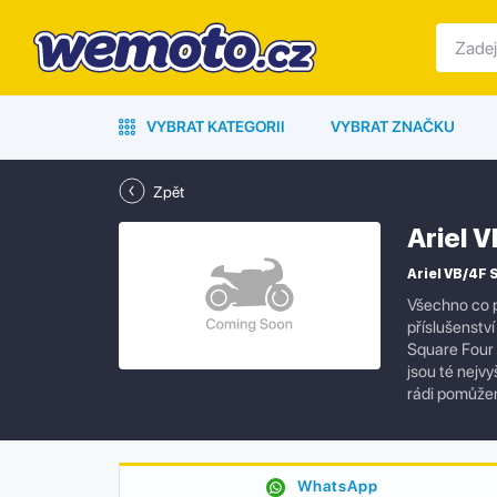
VYBRAT KATEGORII
VYBRAT ZNAČKU
Zpět
Ariel 
Ariel VB/4F 
Všechno co p
příslušenstv
Square Four 
jsou té nejv
rádi pomůže
WhatsApp