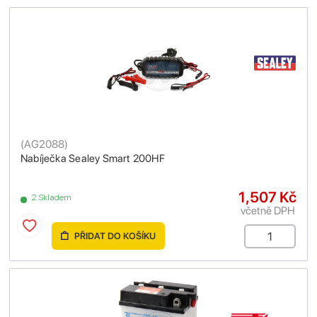
(
AG2088
)
Nabíječka Sealey Smart 200HF
1,507 Kč
2 Skladem
včetně DPH
PŘIDAT DO KOŠÍKU