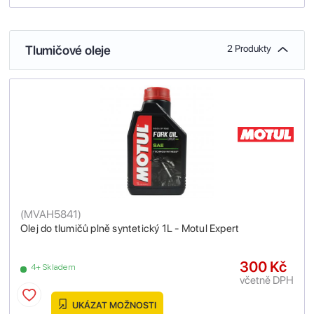
Tlumičové oleje
2 Produkty
(
MVAH5841
)
Olej do tlumičů plně syntetický 1L - Motul Expert
300 Kč
4+ Skladem
včetně DPH
UKÁZAT MOŽNOSTI