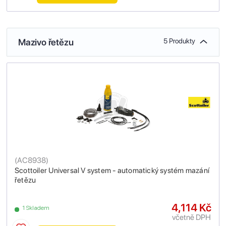
Mazivo řetězu
5 Produkty
(
AC8938
)
Scottoiler Universal V system - automatický systém mazání
řetězu
4,114 Kč
1 Skladem
včetně DPH