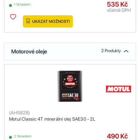
535 Kč
1 Skladem
včetně DPH
UKÁZAT MOŽNOSTI
Motorové oleje
2 Produkty
(
AH5828
)
Motul Classic 4T minerální olej SAE30 - 2L
490 Kč
2 Skladem