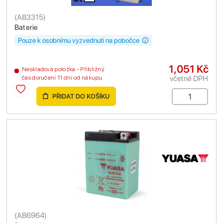
(
AB3315
)
Baterie
Pouze k osobnímu vyzvednutí na pobočce
1,051 Kč
Neskladová položka - Přibližný
včetně DPH
čas doručení 11 dní od nákupu
PŘIDAT DO KOŠÍKU
(
AB6964
)