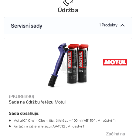
Údržba
Servisní sady
1 Produkty
(
PKUR6390
)
Sada na údržbu řetězu Motul
Sada obsahuje:
Motul C1 Chain Clean, čistič řetězu - 400ml (AB1154 , Množství 1)
Kartáč na čištění řetězu (AA4512 , Množství 1)
Začíná na