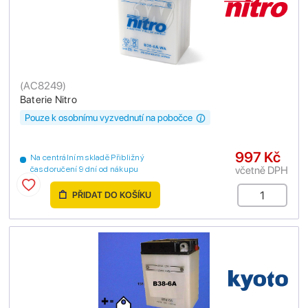
(
AC8249
)
Baterie Nitro
Pouze k osobnímu vyzvednutí na pobočce
997 Kč
Na centrálním skladě Přibližný
včetně DPH
čas doručení 9 dní od nákupu
PŘIDAT DO KOŠÍKU