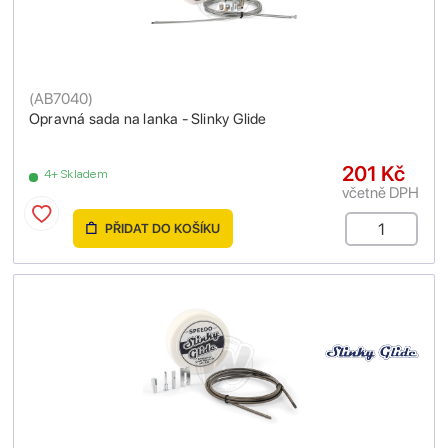
(
AB7040
)
Opravná sada na lanka - Slinky Glide
201 Kč
4+ Skladem
včetně DPH
PŘIDAT DO KOŠÍKU