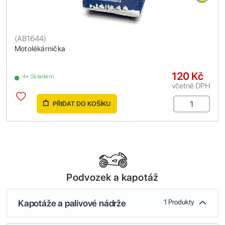
(
AB1644
)
Motolékárnička
120 Kč
4+ Skladem
včetně DPH
PŘIDAT DO KOŠÍKU
Podvozek a kapotáž
Kapotáže a palivové nádrže
1 Produkty