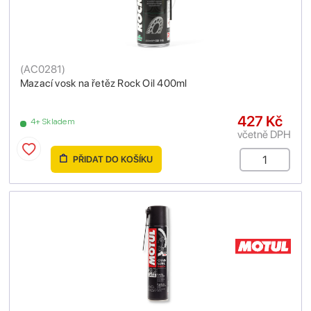
(
AC0281
)
Mazací vosk na řetěz Rock Oil 400ml
427 Kč
4+ Skladem
včetně DPH
PŘIDAT DO KOŠÍKU