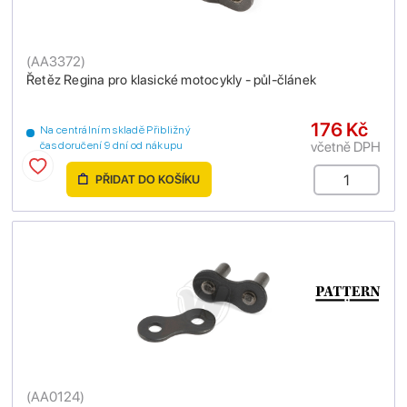
(
AA3372
)
Řetěz Regina pro klasické motocykly - půl-článek
176 Kč
Na centrálním skladě Přibližný
včetně DPH
čas doručení 9 dní od nákupu
PŘIDAT DO KOŠÍKU
(
AA0124
)