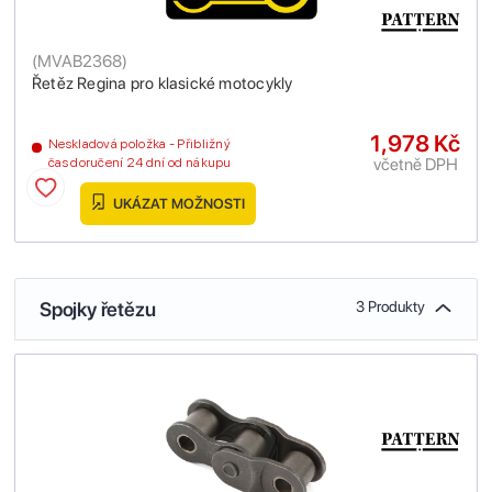
(
MVAB2368
)
Řetěz Regina pro klasické motocykly
1,978 Kč
Neskladová položka - Přibližný
včetně DPH
čas doručení 24 dní od nákupu
UKÁZAT MOŽNOSTI
Spojky řetězu
3 Produkty