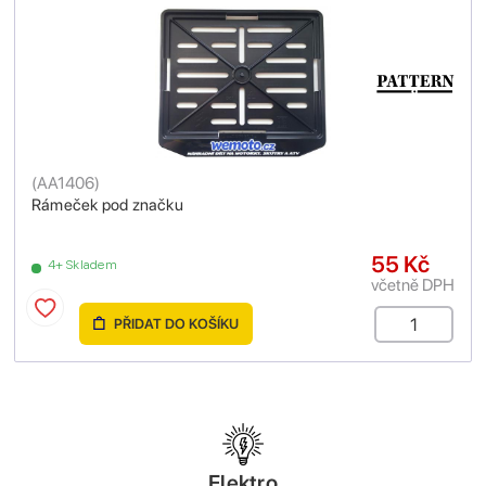
(
AA1406
)
Rámeček pod značku
55 Kč
4+ Skladem
včetně DPH
PŘIDAT DO KOŠÍKU
Elektro