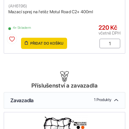
(
AH6196
)
Mazací sprej na řetěz Motul Road C2+ 400ml
220 Kč
4+ Skladem
včetně DPH
PŘIDAT DO KOŠÍKU
Příslušenství a zavazadla
Zavazadla
1 Produkty