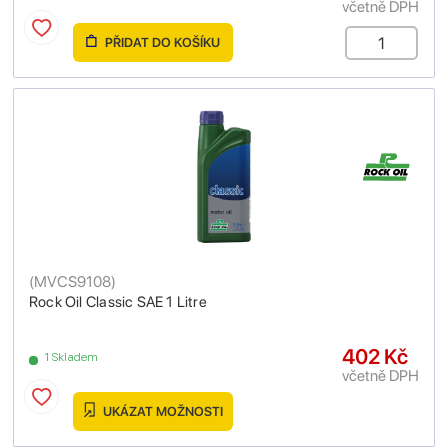
včetně DPH
PŘIDAT DO KOŠÍKU
(
MVCS9108
)
Rock Oil Classic SAE 1 Litre
402 Kč
1 Skladem
včetně DPH
UKÁZAT MOŽNOSTI