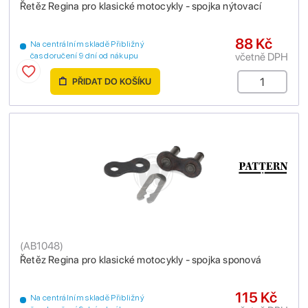
Řetěz Regina pro klasické motocykly - spojka nýtovací
88 Kč
Na centrálním skladě Přibližný
včetně DPH
čas doručení 9 dní od nákupu
PŘIDAT DO KOŠÍKU
(
AB1048
)
Řetěz Regina pro klasické motocykly - spojka sponová
115 Kč
Na centrálním skladě Přibližný