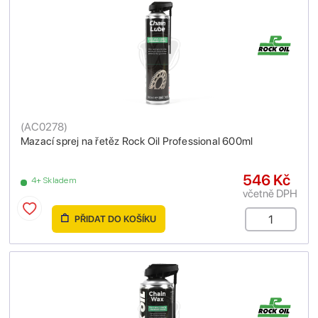
(
AC0278
)
Mazací sprej na řetěz Rock Oil Professional 600ml
546 Kč
4+ Skladem
včetně DPH
PŘIDAT DO KOŠÍKU