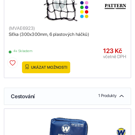
(
MVAE6923
)
Síťka (300x300mm, 6 plastových háčků)
123 Kč
4+ Skladem
včetně DPH
UKÁZAT MOŽNOSTI
Cestování
1 Produkty