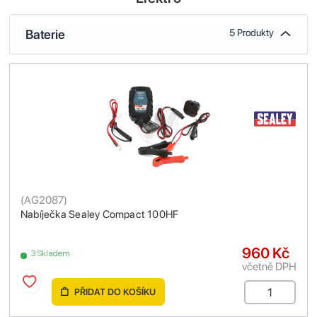
Baterie
5 Produkty
(
AG2087
)
Nabíječka Sealey Compact 100HF
960 Kč
3 Skladem
včetně DPH
PŘIDAT DO KOŠÍKU