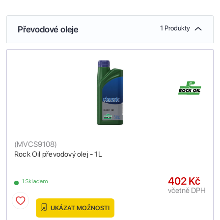
Převodové oleje
1 Produkty
(
MVCS9108
)
Rock Oil převodový olej - 1L
402 Kč
1 Skladem
včetně DPH
UKÁZAT MOŽNOSTI