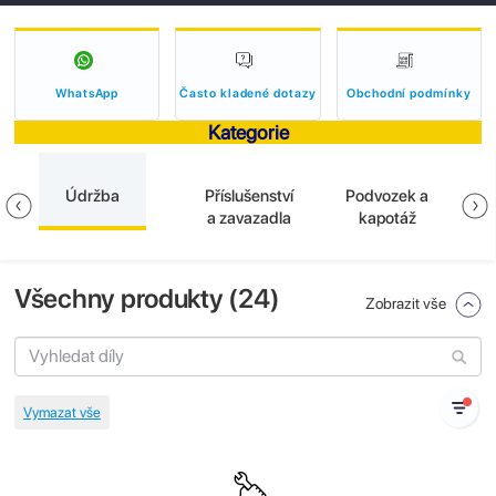
WhatsApp
Často kladené dotazy
Obchodní podmínky
Kategorie
Údržba
Příslušenství
Podvozek a
E
a zavazadla
kapotáž
Všechny produkty (
24
)
Zobrazit vše