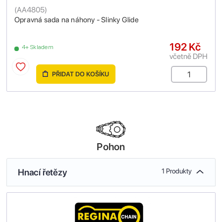
(
AA4805
)
Opravná sada na náhony - Slinky Glide
192 Kč
4+ Skladem
včetně DPH
PŘIDAT DO KOŠÍKU
Pohon
Hnací řetězy
1 Produkty