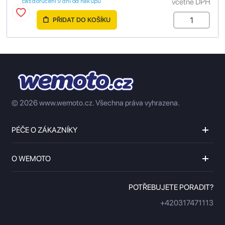
včetně DPH
čas doručení 9 dní od nákupu
PŘIDAT DO KOŠÍKU
© 2026 www.wemoto.cz.
Všechna práva vyhrazena.
PÉČE O ZÁKAZNÍKY
O WEMOTO
POTŘEBUJETE PORADIT?
+420317471113