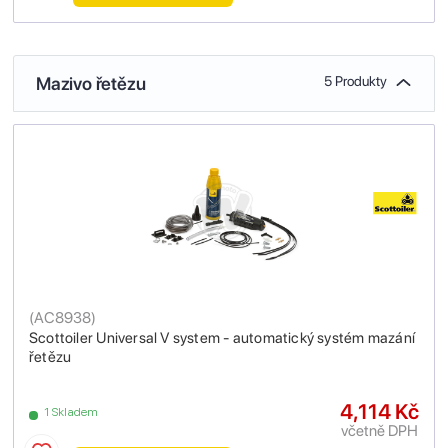
Mazivo řetězu
5 Produkty
(
AC8938
)
Scottoiler Universal V system - automatický systém mazání
řetězu
4,114 Kč
1 Skladem
včetně DPH