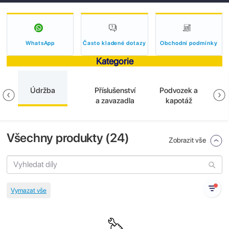
WhatsApp
Často kladené dotazy
Obchodní podmínky
Kategorie
Údržba
Příslušenství
Podvozek a
E
a zavazadla
kapotáž
Všechny produkty (
24
)
Zobrazit vše