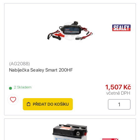
(
AG2088
)
Nabíječka Sealey Smart 200HF
1,507 Kč
2 Skladem
včetně DPH
PŘIDAT DO KOŠÍKU