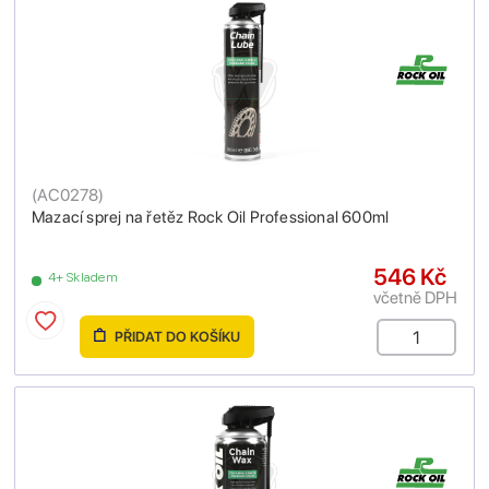
(
AC0278
)
Mazací sprej na řetěz Rock Oil Professional 600ml
546 Kč
4+ Skladem
včetně DPH
PŘIDAT DO KOŠÍKU