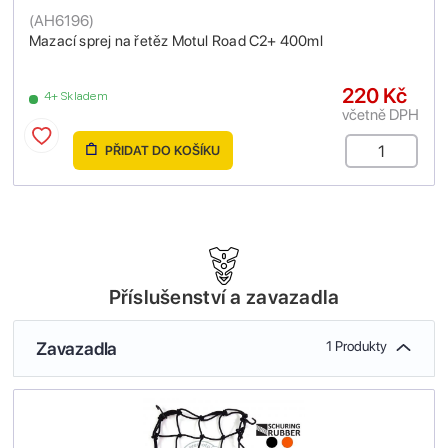
(
AH6196
)
Mazací sprej na řetěz Motul Road C2+ 400ml
220 Kč
4+ Skladem
včetně DPH
PŘIDAT DO KOŠÍKU
Příslušenství a zavazadla
Zavazadla
1 Produkty