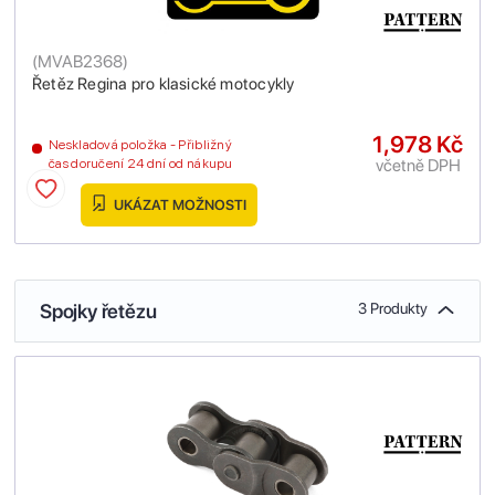
(
MVAB2368
)
Řetěz Regina pro klasické motocykly
1,978 Kč
Neskladová položka - Přibližný
včetně DPH
čas doručení 24 dní od nákupu
UKÁZAT MOŽNOSTI
Spojky řetězu
3 Produkty