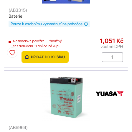
(
AB3315
)
Baterie
Pouze k osobnímu vyzvednutí na pobočce
1,051 Kč
Neskladová položka - Přibližný
včetně DPH
čas doručení 11 dní od nákupu
PŘIDAT DO KOŠÍKU
(
AB6964
)