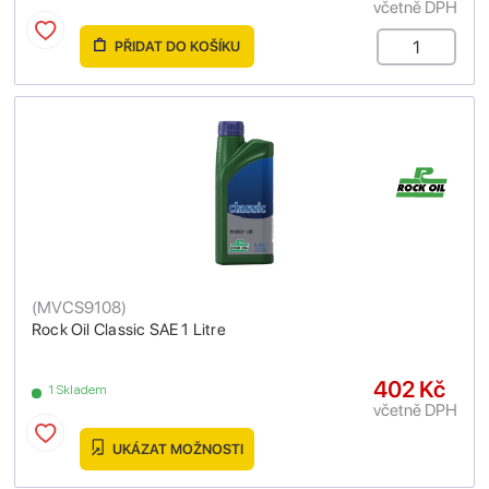
včetně DPH
PŘIDAT DO KOŠÍKU
(
MVCS9108
)
Rock Oil Classic SAE 1 Litre
402 Kč
1 Skladem
včetně DPH
UKÁZAT MOŽNOSTI