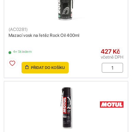
(
AC0281
)
Mazací vosk na řetěz Rock Oil 400ml
427 Kč
4+ Skladem
včetně DPH
PŘIDAT DO KOŠÍKU