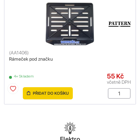
(
AA1406
)
Rámeček pod značku
55 Kč
4+ Skladem
včetně DPH
PŘIDAT DO KOŠÍKU
Elektro