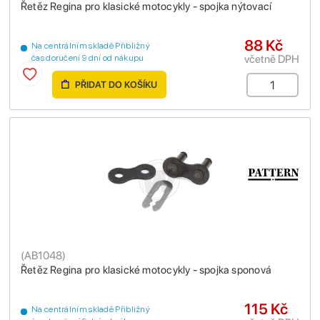
Řetěz Regina pro klasické motocykly - spojka nýtovací
88 Kč
Na centrálním skladě Přibližný
včetně DPH
čas doručení 9 dní od nákupu
PŘIDAT DO KOŠÍKU
(
AB1048
)
Řetěz Regina pro klasické motocykly - spojka sponová
115 Kč
Na centrálním skladě Přibližný