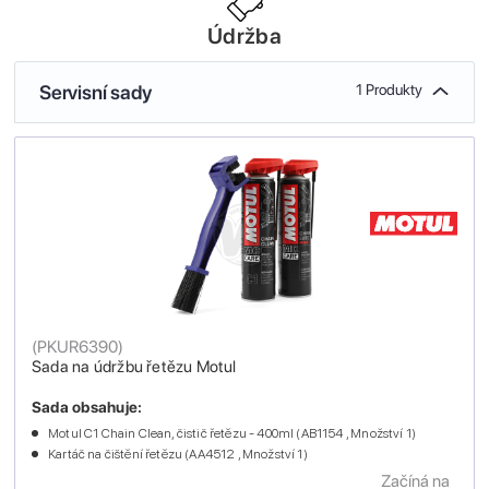
Údržba
Servisní sady
1 Produkty
(
PKUR6390
)
Sada na údržbu řetězu Motul
Sada obsahuje:
Motul C1 Chain Clean, čistič řetězu - 400ml (AB1154 , Množství 1)
Kartáč na čištění řetězu (AA4512 , Množství 1)
Začíná na