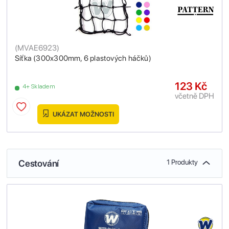
(
MVAE6923
)
Síťka (300x300mm, 6 plastových háčků)
123 Kč
4+ Skladem
včetně DPH
UKÁZAT MOŽNOSTI
Cestování
1 Produkty