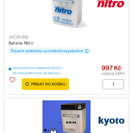
(
AC8249
)
Baterie Nitro
Pouze k osobnímu vyzvednutí na pobočce
997 Kč
Na centrálním skladě Přibližný
včetně DPH
čas doručení 9 dní od nákupu
PŘIDAT DO KOŠÍKU