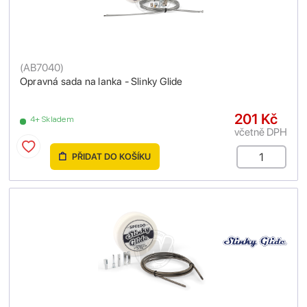
(
AB7040
)
Opravná sada na lanka - Slinky Glide
201 Kč
4+ Skladem
včetně DPH
PŘIDAT DO KOŠÍKU