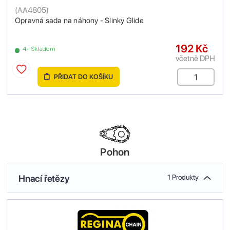
(
AA4805
)
Opravná sada na náhony - Slinky Glide
192 Kč
4+ Skladem
včetně DPH
PŘIDAT DO KOŠÍKU
Pohon
Hnací řetězy
1 Produkty