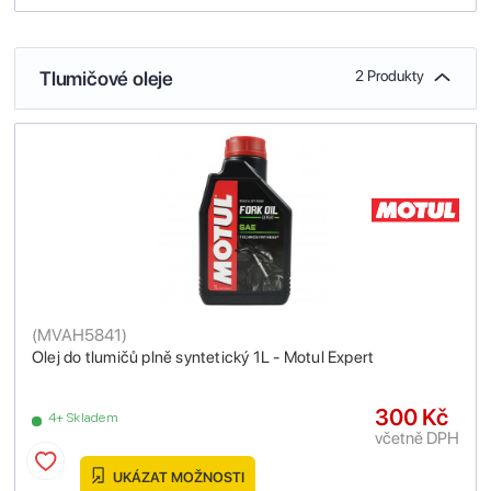
Tlumičové oleje
2 Produkty
(
MVAH5841
)
Olej do tlumičů plně syntetický 1L - Motul Expert
300 Kč
4+ Skladem
včetně DPH
UKÁZAT MOŽNOSTI