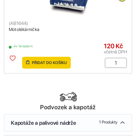
(
AB1644
)
Motolékárnička
120 Kč
4+ Skladem
včetně DPH
PŘIDAT DO KOŠÍKU
Podvozek a kapotáž
Kapotáže a palivové nádrže
1 Produkty