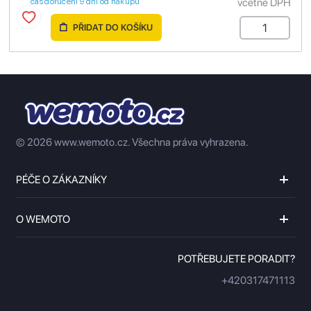
včetně DPH
čas doručení 9 dní od nákupu
PŘIDAT DO KOŠÍKU
© 2026 www.wemoto.cz.
Všechna práva vyhrazena.
PÉČE O ZÁKAZNÍKY
O WEMOTO
POTŘEBUJETE PORADIT?
+420317471113