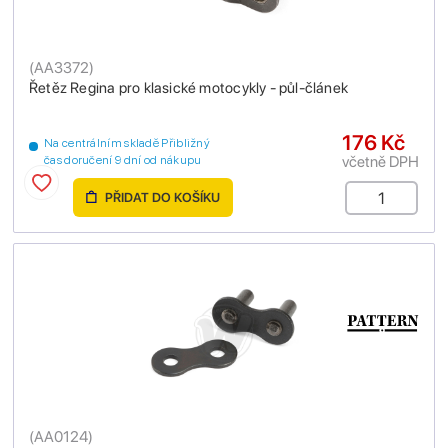
(
AA3372
)
Řetěz Regina pro klasické motocykly - půl-článek
176 Kč
Na centrálním skladě Přibližný
včetně DPH
čas doručení 9 dní od nákupu
PŘIDAT DO KOŠÍKU
(
AA0124
)