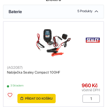
Baterie
5 Produkty
(
AG2087
)
Nabíječka Sealey Compact 100HF
960 Kč
3 Skladem
včetně DPH
PŘIDAT DO KOŠÍKU