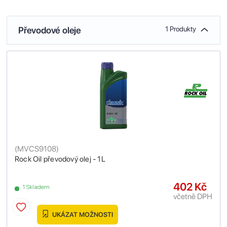
Převodové oleje
1 Produkty
(
MVCS9108
)
Rock Oil převodový olej - 1L
402 Kč
1 Skladem
včetně DPH
UKÁZAT MOŽNOSTI