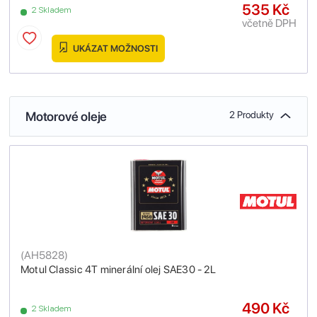
535 Kč
2 Skladem
včetně DPH
UKÁZAT MOŽNOSTI
Motorové oleje
2 Produkty
(
AH5828
)
Motul Classic 4T minerální olej SAE30 - 2L
490 Kč
2 Skladem