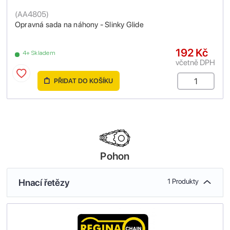
(
AA4805
)
Opravná sada na náhony - Slinky Glide
192 Kč
4+ Skladem
včetně DPH
PŘIDAT DO KOŠÍKU
Pohon
Hnací řetězy
1 Produkty