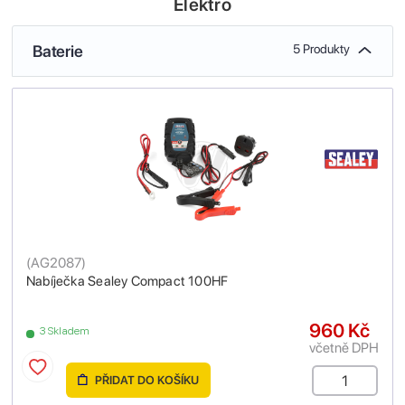
Elektro
Baterie
5 Produkty
(
AG2087
)
Nabíječka Sealey Compact 100HF
960 Kč
3 Skladem
včetně DPH
PŘIDAT DO KOŠÍKU