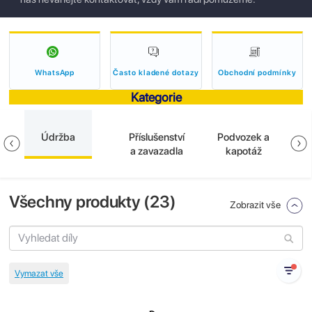
WhatsApp
Často kladené dotazy
Obchodní podmínky
Kategorie
Údržba
Příslušenství
Podvozek a
E
a zavazadla
kapotáž
Všechny produkty (
23
)
Zobrazit vše