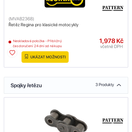
(
MVAB2368
)
Řetěz Regina pro klasické motocykly
1,978 Kč
Neskladová položka - Přibližný
včetně DPH
čas doručení 24 dní od nákupu
UKÁZAT MOŽNOSTI
Spojky řetězu
3 Produkty