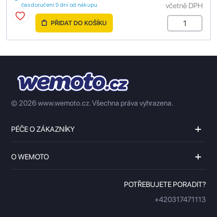
včetně DPH
čas doručení 9 dní od nákupu
PŘIDAT DO KOŠÍKU
© 2026 www.wemoto.cz.
Všechna práva vyhrazena.
PÉČE O ZÁKAZNÍKY
O WEMOTO
POTŘEBUJETE PORADIT?
+420317471113