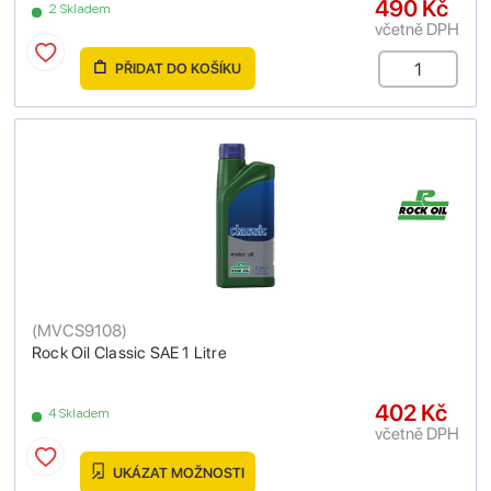
490 Kč
2 Skladem
včetně DPH
PŘIDAT DO KOŠÍKU
(
MVCS9108
)
Rock Oil Classic SAE 1 Litre
402 Kč
4 Skladem
včetně DPH
UKÁZAT MOŽNOSTI