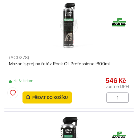
(
AC0278
)
Mazací sprej na řetěz Rock Oil Professional 600ml
546 Kč
4+ Skladem
včetně DPH
PŘIDAT DO KOŠÍKU