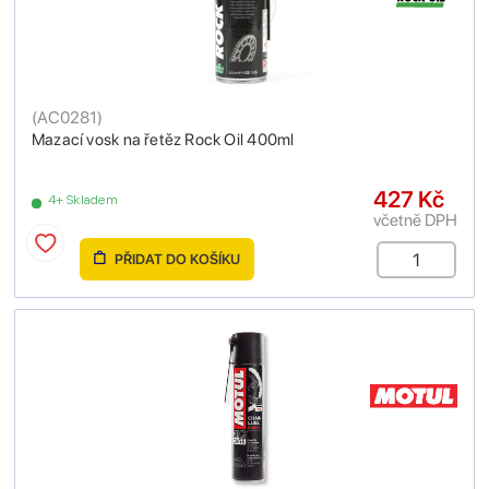
(
AC0281
)
Mazací vosk na řetěz Rock Oil 400ml
427 Kč
4+ Skladem
včetně DPH
PŘIDAT DO KOŠÍKU