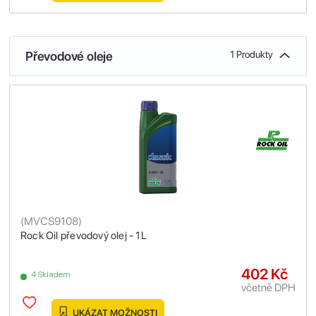
Převodové oleje
1 Produkty
(
MVCS9108
)
Rock Oil převodový olej - 1L
402 Kč
4 Skladem
včetně DPH
UKÁZAT MOŽNOSTI