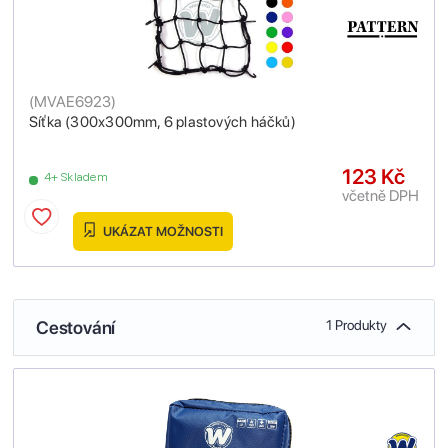
(
MVAE6923
)
Síťka (300x300mm, 6 plastových háčků)
123 Kč
4+ Skladem
včetně DPH
UKÁZAT MOŽNOSTI
Cestování
1 Produkty