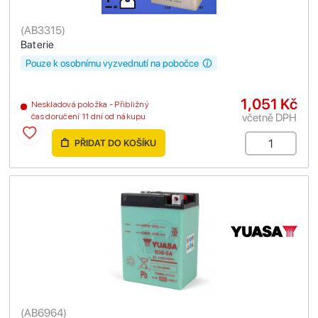
(
AB3315
)
Baterie
Pouze k osobnímu vyzvednutí na pobočce
1,051 Kč
Neskladová položka - Přibližný
včetně DPH
čas doručení 11 dní od nákupu
PŘIDAT DO KOŠÍKU
(
AB6964
)