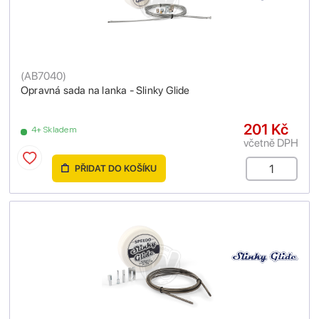
(
AB7040
)
Opravná sada na lanka - Slinky Glide
201 Kč
4+ Skladem
včetně DPH
PŘIDAT DO KOŠÍKU