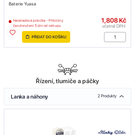
Baterie Yuasa
1,808 Kč
Neskladová položka - Přibližný
včetně DPH
čas doručení 5 dní od nákupu
PŘIDAT DO KOŠÍKU
Řízení, tlumiče a páčky
Lanka a náhony
2 Produkty