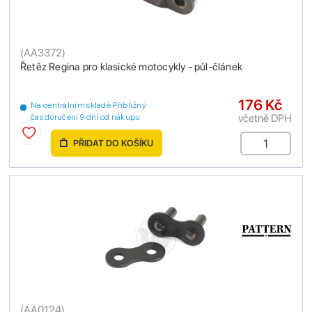
(
AA3372
)
Řetěz Regina pro klasické motocykly - půl-článek
176 Kč
Na centrálním skladě Přibližný
včetně DPH
čas doručení 9 dní od nákupu
PŘIDAT DO KOŠÍKU
(
AA0124
)