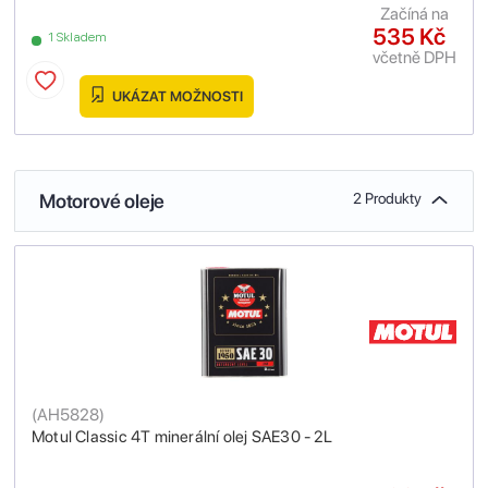
Začíná na
535 Kč
1 Skladem
včetně DPH
UKÁZAT MOŽNOSTI
Motorové oleje
2 Produkty
(
AH5828
)
Motul Classic 4T minerální olej SAE30 - 2L