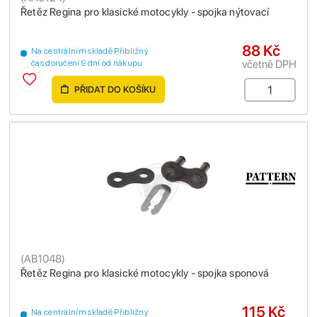
Řetěz Regina pro klasické motocykly - spojka nýtovací
88 Kč
Na centrálním skladě Přibližný
včetně DPH
čas doručení 9 dní od nákupu
PŘIDAT DO KOŠÍKU
(
AB1048
)
Řetěz Regina pro klasické motocykly - spojka sponová
115 Kč
Na centrálním skladě Přibližný