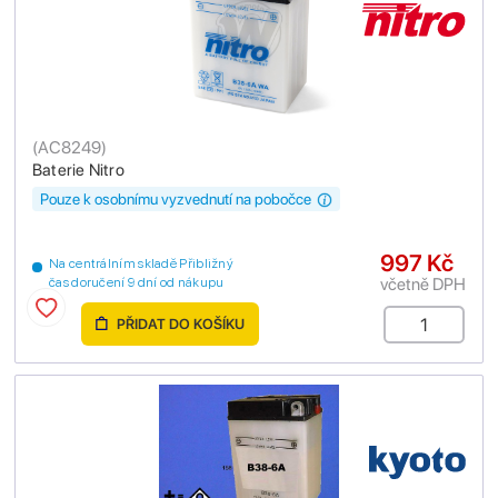
(
AC8249
)
Baterie Nitro
Pouze k osobnímu vyzvednutí na pobočce
997 Kč
Na centrálním skladě Přibližný
včetně DPH
čas doručení 9 dní od nákupu
PŘIDAT DO KOŠÍKU