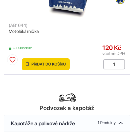
(
AB1644
)
Motolékárnička
120 Kč
4+ Skladem
včetně DPH
PŘIDAT DO KOŠÍKU
Podvozek a kapotáž
Kapotáže a palivové nádrže
1 Produkty