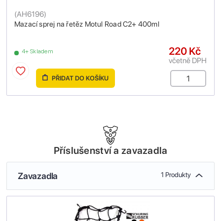
(
AH6196
)
Mazací sprej na řetěz Motul Road C2+ 400ml
220 Kč
4+ Skladem
včetně DPH
PŘIDAT DO KOŠÍKU
Příslušenství a zavazadla
Zavazadla
1 Produkty