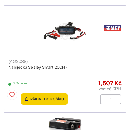
(
AG2088
)
Nabíječka Sealey Smart 200HF
1,507 Kč
2 Skladem
včetně DPH
PŘIDAT DO KOŠÍKU