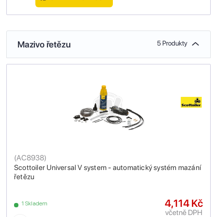
Mazivo řetězu
5 Produkty
(
AC8938
)
Scottoiler Universal V system - automatický systém mazání
řetězu
4,114 Kč
1 Skladem
včetně DPH