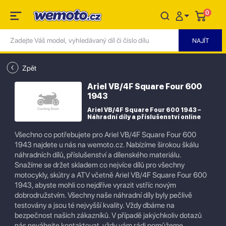
0
Zpět
Ariel VB/4F Square Four 600
1943
Ariel VB/4F Square Four 600 1943 –
Náhradní díly a příslušenství online
Všechno co potřebujete pro Ariel VB/4F Square Four 600
1943 najdete u nás na wemoto.cz. Nabízíme širokou škálu
náhradních dílů, příslušenství a dílenského materiálu.
Snažíme se držet skladem co nejvíce dílů pro všechny
motocykly, skútry a ATV včetně Ariel VB/4F Square Four 600
1943, abyste mohli co nejdříve vyrazit vstříc novým
dobrodružstvím. Všechny naše náhradní díly byly pečlivě
testovány a jsou té nejvyšší kvality. Vždy dbáme na
bezpečnost našich zákazníků. V případě jakýchkoliv dotazů
nás neváhejte kontaktovat, vždy vám rádi pomůžeme.