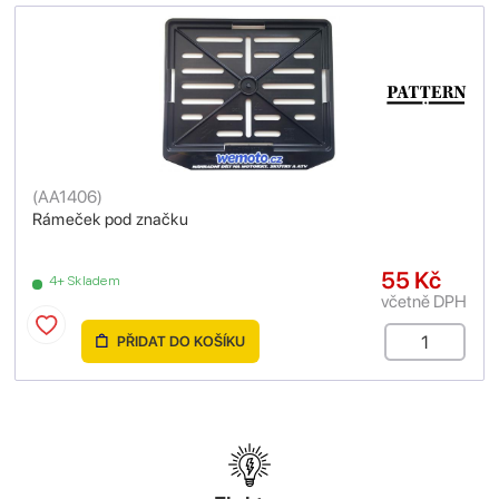
(
AA1406
)
Rámeček pod značku
55 Kč
4+ Skladem
včetně DPH
PŘIDAT DO KOŠÍKU