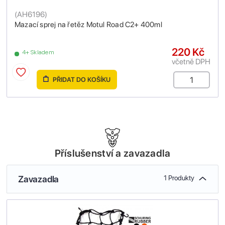
(
AH6196
)
Mazací sprej na řetěz Motul Road C2+ 400ml
220 Kč
4+ Skladem
včetně DPH
PŘIDAT DO KOŠÍKU
Příslušenství a zavazadla
Zavazadla
1 Produkty