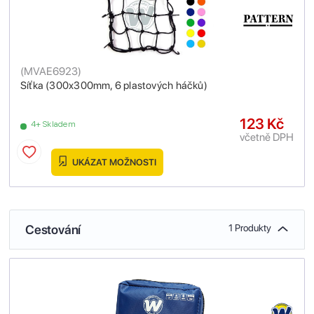
(
MVAE6923
)
Síťka (300x300mm, 6 plastových háčků)
123 Kč
4+ Skladem
včetně DPH
UKÁZAT MOŽNOSTI
Cestování
1 Produkty