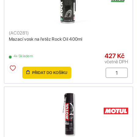
(
AC0281
)
Mazací vosk na řetěz Rock Oil 400ml
427 Kč
4+ Skladem
včetně DPH
PŘIDAT DO KOŠÍKU