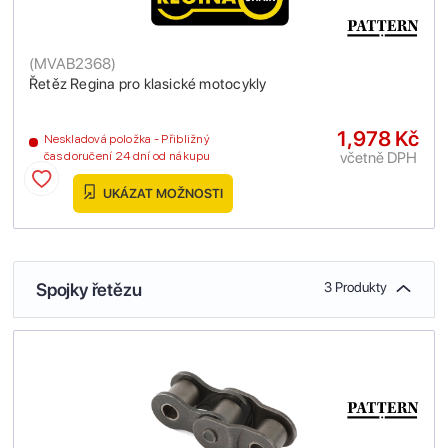
(
MVAB2368
)
Řetěz Regina pro klasické motocykly
1,978 Kč
Neskladová položka - Přibližný
včetně DPH
čas doručení 24 dní od nákupu
UKÁZAT MOŽNOSTI
Spojky řetězu
3 Produkty