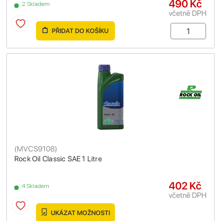
490 Kč
2 Skladem
včetně DPH
PŘIDAT DO KOŠÍKU
(
MVCS9108
)
Rock Oil Classic SAE 1 Litre
402 Kč
4 Skladem
včetně DPH
UKÁZAT MOŽNOSTI