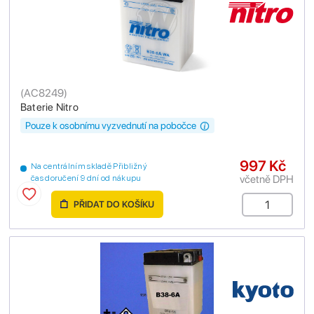
(
AC8249
)
Baterie Nitro
Pouze k osobnímu vyzvednutí na pobočce
997 Kč
Na centrálním skladě Přibližný
včetně DPH
čas doručení 9 dní od nákupu
PŘIDAT DO KOŠÍKU