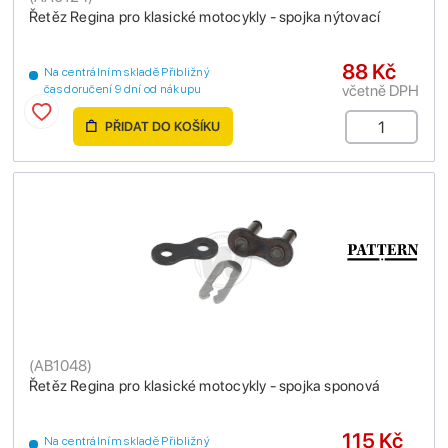
Řetěz Regina pro klasické motocykly - spojka nýtovací
88 Kč
Na centrálním skladě Přibližný
včetně DPH
čas doručení 9 dní od nákupu
PŘIDAT DO KOŠÍKU
(
AB1048
)
Řetěz Regina pro klasické motocykly - spojka sponová
115 Kč
Na centrálním skladě Přibližný