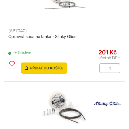
(
AB7040
)
Opravná sada na lanka - Slinky Glide
201 Kč
4+ Skladem
včetně DPH
PŘIDAT DO KOŠÍKU