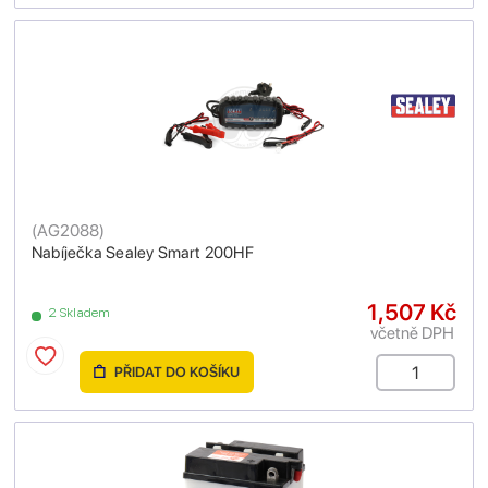
(
AG2088
)
Nabíječka Sealey Smart 200HF
1,507 Kč
2 Skladem
včetně DPH
PŘIDAT DO KOŠÍKU