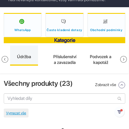
WhatsApp
Často kladené dotazy
Obchodní podmínky
Kategorie
Údržba
Příslušenství
Podvozek a
E
a zavazadla
kapotáž
Všechny produkty (
23
)
Zobrazit vše