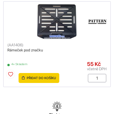
(
AA1406
)
Rámeček pod značku
55 Kč
4+ Skladem
včetně DPH
PŘIDAT DO KOŠÍKU