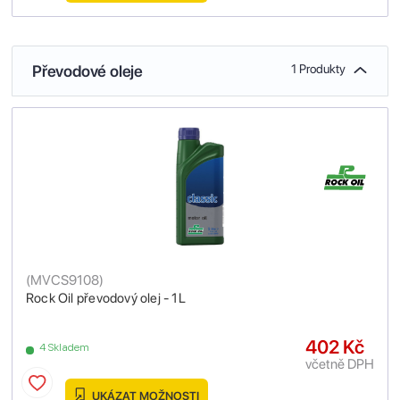
Převodové oleje
1 Produkty
(
MVCS9108
)
Rock Oil převodový olej - 1L
402 Kč
4 Skladem
včetně DPH
UKÁZAT MOŽNOSTI