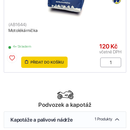
(
AB1644
)
Motolékárnička
120 Kč
4+ Skladem
včetně DPH
PŘIDAT DO KOŠÍKU
Podvozek a kapotáž
Kapotáže a palivové nádrže
1 Produkty