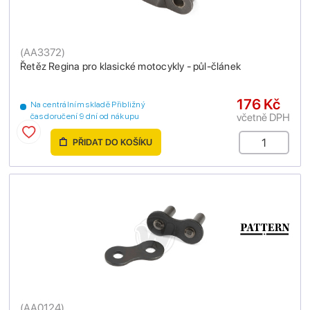
(
AA3372
)
Řetěz Regina pro klasické motocykly - půl-článek
176 Kč
Na centrálním skladě Přibližný
včetně DPH
čas doručení 9 dní od nákupu
PŘIDAT DO KOŠÍKU
(
AA0124
)