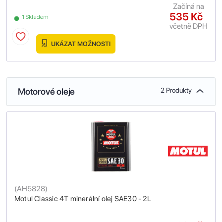
Začíná na
535 Kč
1 Skladem
včetně DPH
UKÁZAT MOŽNOSTI
Motorové oleje
2 Produkty
(
AH5828
)
Motul Classic 4T minerální olej SAE30 - 2L