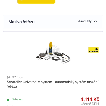
Mazivo řetězu
5 Produkty
(
AC8938
)
Scottoiler Universal V system - automatický systém mazání
řetězu
4,114 Kč
1 Skladem
včetně DPH