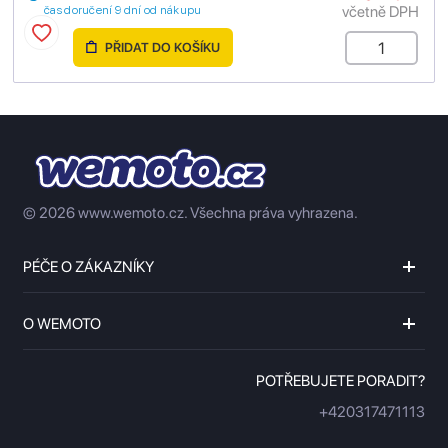
včetně DPH
čas doručení 9 dní od nákupu
PŘIDAT DO KOŠÍKU
© 2026 www.wemoto.cz.
Všechna práva vyhrazena.
PÉČE O ZÁKAZNÍKY
O WEMOTO
POTŘEBUJETE PORADIT?
+420317471113