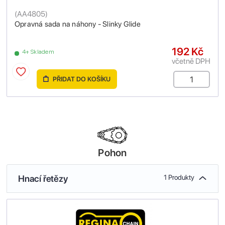
(
AA4805
)
Opravná sada na náhony - Slinky Glide
192 Kč
4+ Skladem
včetně DPH
PŘIDAT DO KOŠÍKU
Pohon
Hnací řetězy
1 Produkty