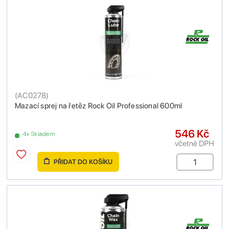
(
AC0278
)
Mazací sprej na řetěz Rock Oil Professional 600ml
546 Kč
4+ Skladem
včetně DPH
PŘIDAT DO KOŠÍKU