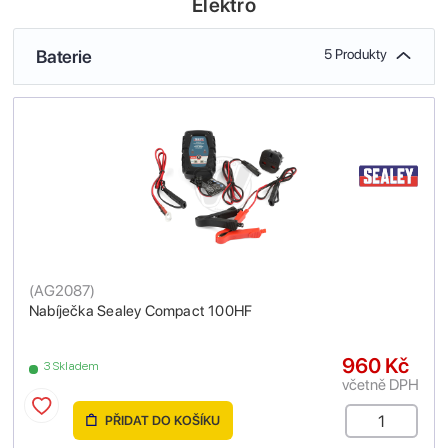
Elektro
Baterie
5 Produkty
(
AG2087
)
Nabíječka Sealey Compact 100HF
960 Kč
3 Skladem
včetně DPH
PŘIDAT DO KOŠÍKU