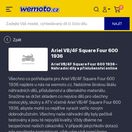
0
Zpět
Ariel VB/4F Square Four 600
1936
Ariel VB/4F Square Four 600 1936 –
Náhradní díly a příslušenství online
Všechno co potřebujete pro Ariel VB/4F Square Four 600
1936 najdete u nás na wemoto.cz. Nabízíme širokou škálu
náhradních dílů, příslušenství a dílenského materiálu.
Snažíme se držet skladem co nejvíce dílů pro všechny
motocykly, skútry a ATV včetně Ariel VB/4F Square Four 600
1936, abyste mohli co nejdříve vyrazit vstříc novým
dobrodružstvím. Všechny naše náhradní díly byly pečlivě
testovány a jsou té nejvyšší kvality. Vždy dbáme na
bezpečnost našich zákazníků. V případě jakýchkoliv dotazů
nás neváhejte kontaktovat, vždy vám rádi pomůžeme.