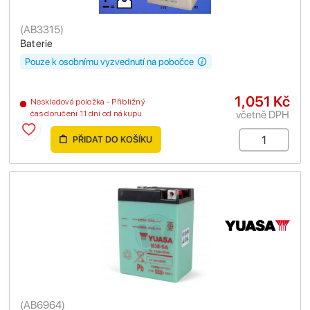
(
AB3315
)
Baterie
Pouze k osobnímu vyzvednutí na pobočce
1,051 Kč
Neskladová položka - Přibližný
včetně DPH
čas doručení 11 dní od nákupu
PŘIDAT DO KOŠÍKU
(
AB6964
)