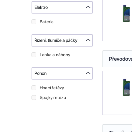
Elektro
Baterie
Řízení, tlumiče a páčky
Lanka a náhony
Převodové
Pohon
Hnací řetězy
Spojky řetězu