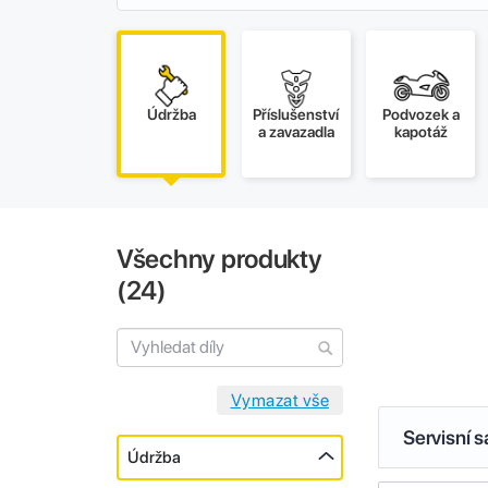
Údržba
Příslušenství
Podvozek a
a zavazadla
kapotáž
Všechny produkty
(
24
)
Servisní 
Údržba