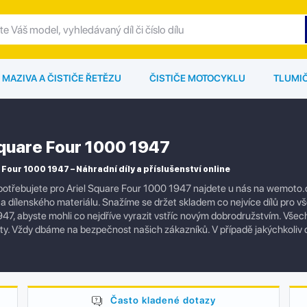
MAZIVA A ČISTIČE ŘETĚZU
ČISTIČE MOTOCYKLU
TLUMI
Square Four 1000 1947
 Four 1000 1947 – Náhradní díly a příslušenství online
otřebujete pro Ariel Square Four 1000 1947 najdete u nás na wemoto.cz
í a dílenského materiálu. Snažíme se držet skladem co nejvíce dílů pro 
47, abyste mohli co nejdříve vyrazit vstříc novým dobrodružstvím. Všech
lity. Vždy dbáme na bezpečnost našich zákazníků. V případě jakýchkoliv
Často kladené dotazy