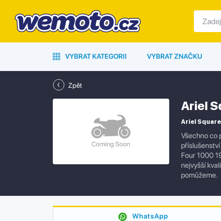
VYBRAT KATEGORII
VYBRAT ZNAČKU
Zpět
Ariel 
Ariel Square
Všechno co p
příslušenstv
Four 1000 19
nejvyšší kva
pomůžeme.
WhatsApp