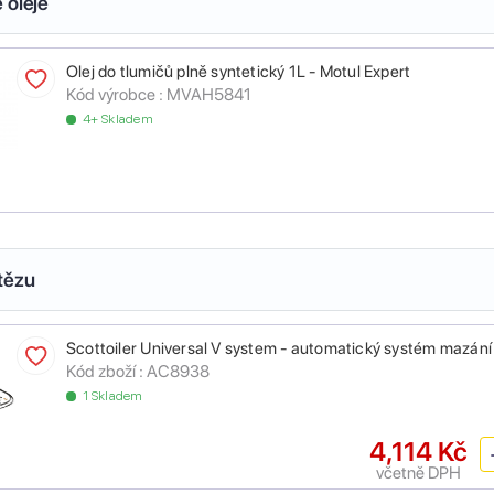
 oleje
Olej do tlumičů plně syntetický 1L - Motul Expert
Kód výrobce :
MVAH5841
4+ Skladem
tězu
Scottoiler Universal V system - automatický systém mazání
Kód zboží :
AC8938
1 Skladem
4,114 Kč
včetně DPH