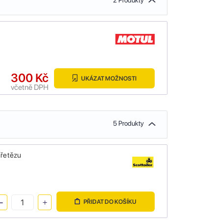
2 Produkty
300 Kč
UKÁZAT MOŽNOSTI
včetně DPH
5 Produkty
 řetězu
PŘIDAT DO KOŠÍKU