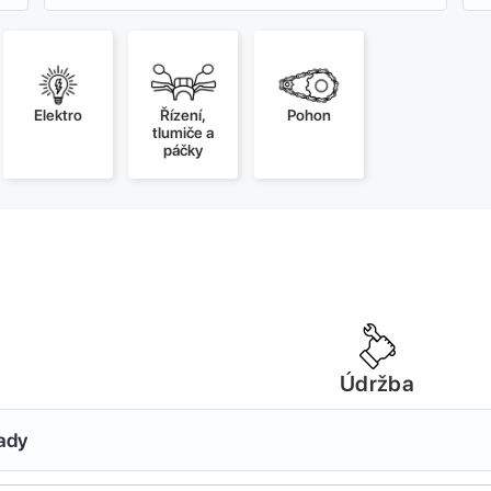
Elektro
Řízení,
Pohon
tlumiče a
páčky
Údržba
sady