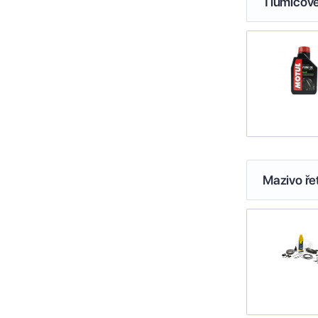
Tlumičové
Mazivo ře