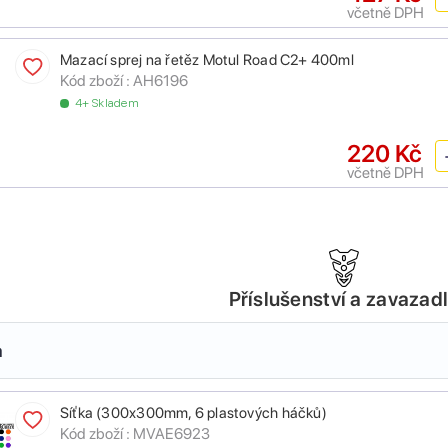
včetně DPH
Mazací sprej na řetěz Motul Road C2+ 400ml
Kód zboží :
AH6196
4+ Skladem
220 Kč
včetně DPH
Příslušenství a zavazad
a
Síťka (300x300mm, 6 plastových háčků)
Kód zboží :
MVAE6923