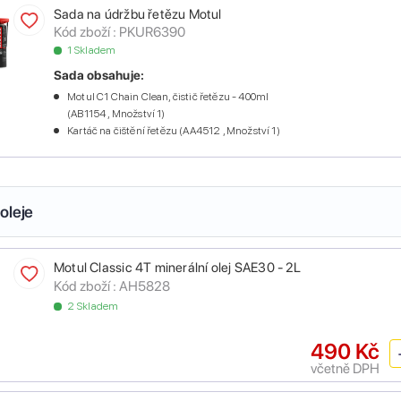
Sada na údržbu řetězu Motul
Kód zboží :
PKUR6390
1 Skladem
Sada obsahuje:
Motul C1 Chain Clean, čistič řetězu - 400ml
(AB1154 , Množství 1)
Kartáč na čištění řetězu (AA4512 , Množství 1)
oleje
Motul Classic 4T minerální olej SAE30 - 2L
Kód zboží :
AH5828
2 Skladem
490 Kč
včetně DPH