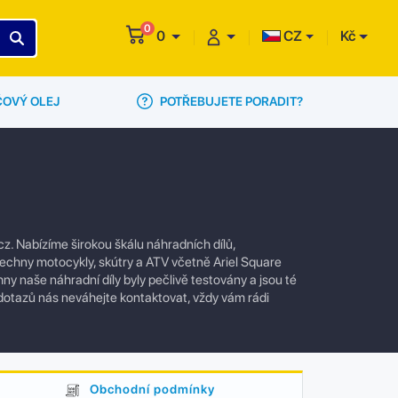
0
0
CZ
Kč
POTŘEBUJETE PORADIT?
ČOVÝ OLEJ
. Nabízíme širokou škálu náhradních dílů,
všechny motocykly, skútry a ATV včetně Ariel Square
ny naše náhradní díly byly pečlivě testovány a jsou té
 dotazů nás neváhejte kontaktovat, vždy vám rádi
Obchodní podmínky