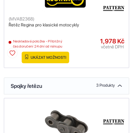
(
MVAB2368
)
Řetěz Regina pro klasické motocykly
1,978 Kč
Neskladová položka - Přibližný
včetně DPH
čas doručení 24 dní od nákupu
UKÁZAT MOŽNOSTI
Spojky řetězu
3 Produkty