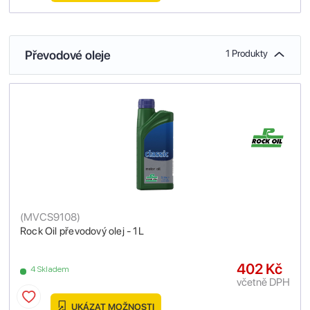
Převodové oleje
1 Produkty
(
MVCS9108
)
Rock Oil převodový olej - 1L
402 Kč
4 Skladem
včetně DPH
UKÁZAT MOŽNOSTI