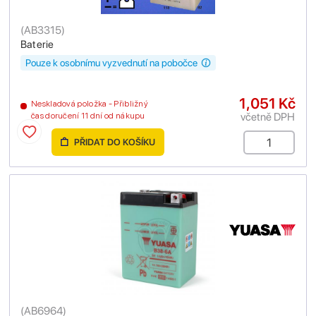
(
AB3315
)
Baterie
Pouze k osobnímu vyzvednutí na pobočce
1,051 Kč
Neskladová položka - Přibližný
včetně DPH
čas doručení 11 dní od nákupu
PŘIDAT DO KOŠÍKU
(
AB6964
)