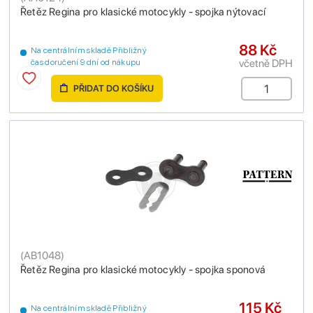
Řetěz Regina pro klasické motocykly - spojka nýtovací
88 Kč
Na centrálním skladě Přibližný
včetně DPH
čas doručení 9 dní od nákupu
PŘIDAT DO KOŠÍKU
(
AB1048
)
Řetěz Regina pro klasické motocykly - spojka sponová
115 Kč
Na centrálním skladě Přibližný