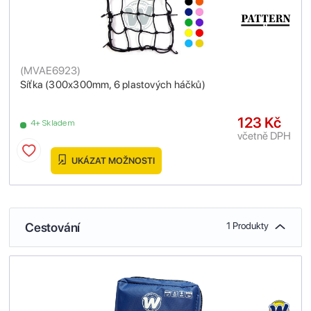
(
MVAE6923
)
Síťka (300x300mm, 6 plastových háčků)
123 Kč
4+ Skladem
včetně DPH
UKÁZAT MOŽNOSTI
Cestování
1 Produkty