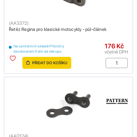
(
AA3372
)
Řetěz Regina pro klasické motocykly - půl-článek
176 Kč
Na centrálním skladě Přibližný
včetně DPH
čas doručení 9 dní od nákupu
PŘIDAT DO KOŠÍKU
(
AA0124
)