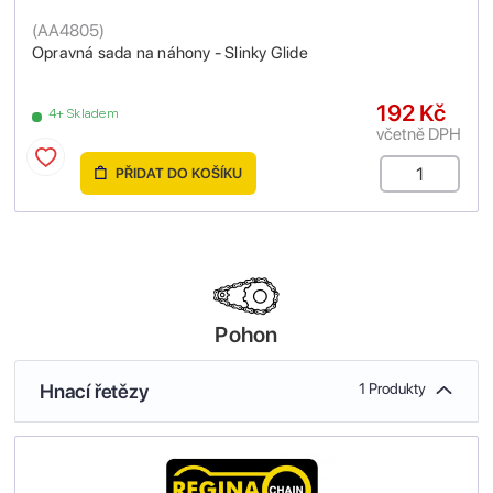
(
AA4805
)
Opravná sada na náhony - Slinky Glide
192 Kč
4+ Skladem
včetně DPH
PŘIDAT DO KOŠÍKU
Pohon
Hnací řetězy
1 Produkty