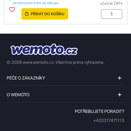
včetně DPH
čas doručení 9 dní od nákupu
PŘIDAT DO KOŠÍKU
© 2026 www.wemoto.cz.
Všechna práva vyhrazena.
PÉČE O ZÁKAZNÍKY
O WEMOTO
POTŘEBUJETE PORADIT?
+420317471113