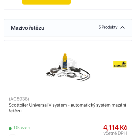
Mazivo řetězu
5 Produkty
(
AC8938
)
Scottoiler Universal V system - automatický systém mazání
řetězu
4,114 Kč
1 Skladem
včetně DPH