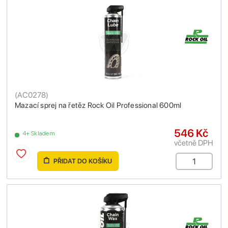
(
AC0278
)
Mazací sprej na řetěz Rock Oil Professional 600ml
546 Kč
4+ Skladem
včetně DPH
PŘIDAT DO KOŠÍKU