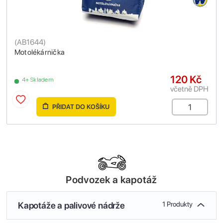
(
AB1644
)
Motolékárnička
120 Kč
4+ Skladem
včetně DPH
PŘIDAT DO KOŠÍKU
Podvozek a kapotáž
Kapotáže a palivové nádrže
1 Produkty