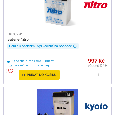
(
AC8249
)
Baterie Nitro
Pouze k osobnímu vyzvednutí na pobočce
997 Kč
Na centrálním skladě Přibližný
včetně DPH
čas doručení 9 dní od nákupu
PŘIDAT DO KOŠÍKU