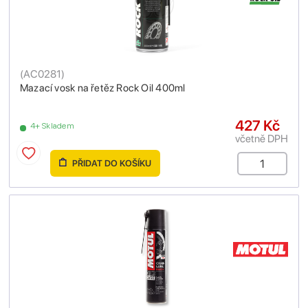
(
AC0281
)
Mazací vosk na řetěz Rock Oil 400ml
427 Kč
4+ Skladem
včetně DPH
PŘIDAT DO KOŠÍKU