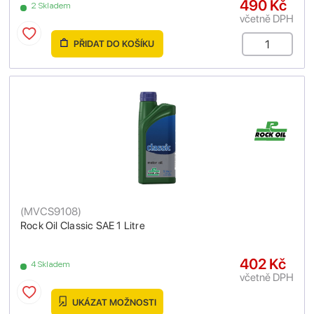
490 Kč
2 Skladem
včetně DPH
PŘIDAT DO KOŠÍKU
(
MVCS9108
)
Rock Oil Classic SAE 1 Litre
402 Kč
4 Skladem
včetně DPH
UKÁZAT MOŽNOSTI