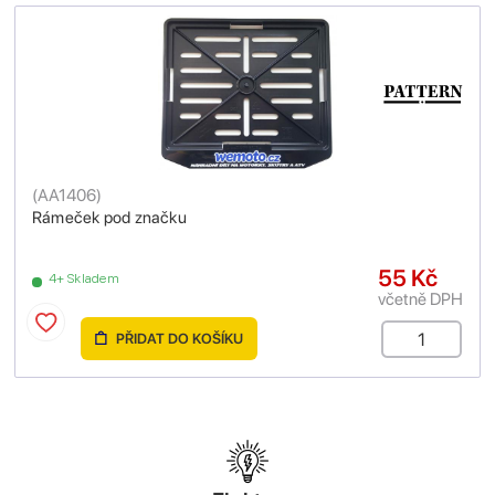
(
AA1406
)
Rámeček pod značku
55 Kč
4+ Skladem
včetně DPH
PŘIDAT DO KOŠÍKU