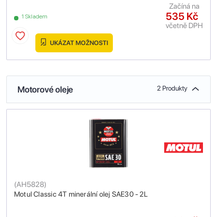
Začíná na
535 Kč
1 Skladem
včetně DPH
UKÁZAT MOŽNOSTI
Motorové oleje
2 Produkty
(
AH5828
)
Motul Classic 4T minerální olej SAE30 - 2L