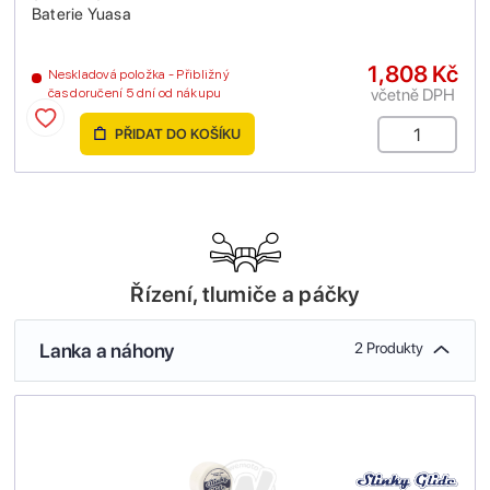
Baterie Yuasa
1,808 Kč
Neskladová položka - Přibližný
včetně DPH
čas doručení 5 dní od nákupu
PŘIDAT DO KOŠÍKU
Řízení, tlumiče a páčky
Lanka a náhony
2 Produkty