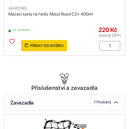
(
AH6196
)
Mazací sprej na řetěz Motul Road C2+ 400ml
220 Kč
4+ Skladem
včetně DPH
PŘIDAT DO KOŠÍKU
Příslušenství a zavazadla
Zavazadla
1 Produkty