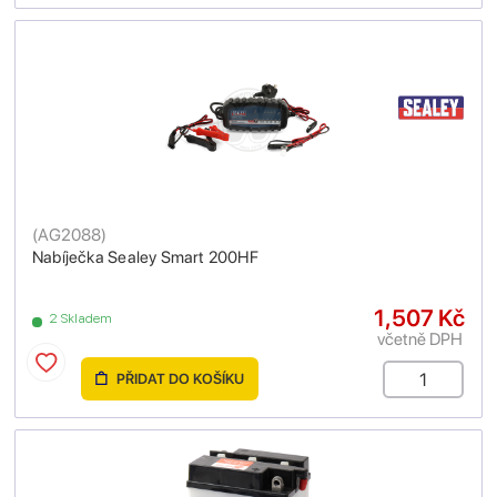
(
AG2088
)
Nabíječka Sealey Smart 200HF
1,507 Kč
2 Skladem
včetně DPH
PŘIDAT DO KOŠÍKU