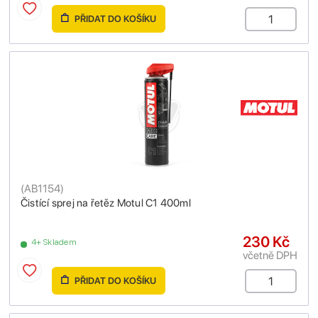
PŘIDAT DO KOŠÍKU
(
AB1154
)
Čistící sprej na řetěz Motul C1 400ml
230 Kč
4+ Skladem
včetně DPH
PŘIDAT DO KOŠÍKU