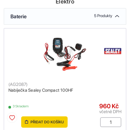
Elektro
Baterie
5 Produkty
(
AG2087
)
Nabíječka Sealey Compact 100HF
960 Kč
3 Skladem
včetně DPH
PŘIDAT DO KOŠÍKU