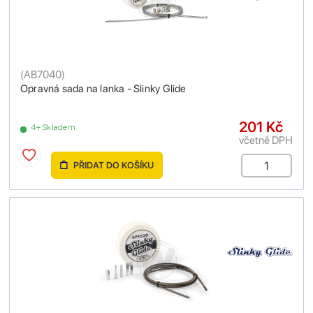
(
AB7040
)
Opravná sada na lanka - Slinky Glide
201 Kč
4+ Skladem
včetně DPH
PŘIDAT DO KOŠÍKU