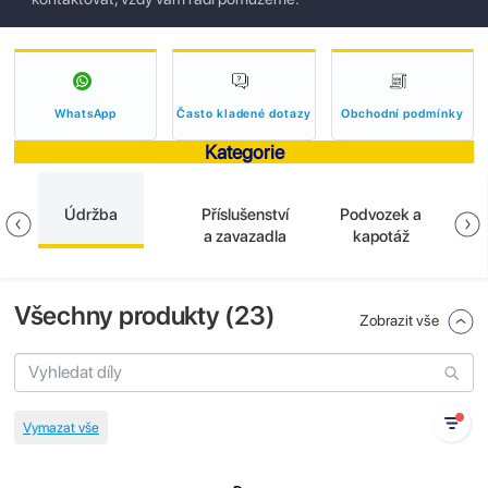
WhatsApp
Často kladené dotazy
Obchodní podmínky
Kategorie
Údržba
Příslušenství
Podvozek a
E
a zavazadla
kapotáž
Všechny produkty (
23
)
Zobrazit vše