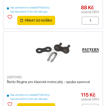
88 Kč
Na centrálním skladě Přibližný
včetně DPH
čas doručení 9 dní od nákupu
PŘIDAT DO KOŠÍKU
(
AB1048
)
Řetěz Regina pro klasické motocykly - spojka sponová
115 Kč
Na centrálním skladě Přibližný
včetně DPH
čas doručení 9 dní od nákupu