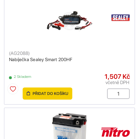
(
AG2088
)
Nabíječka Sealey Smart 200HF
1,507 Kč
2 Skladem
včetně DPH
PŘIDAT DO KOŠÍKU