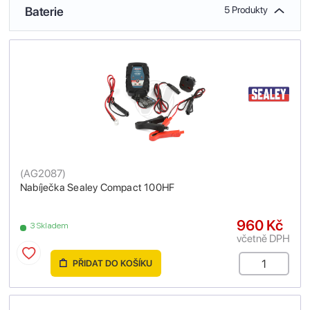
Baterie
5 Produkty
(
AG2087
)
Nabíječka Sealey Compact 100HF
960 Kč
3 Skladem
včetně DPH
PŘIDAT DO KOŠÍKU