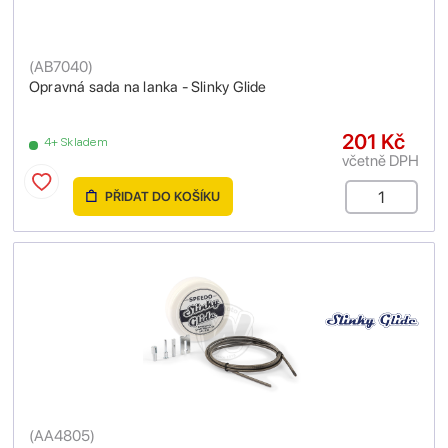
(
AB7040
)
Opravná sada na lanka - Slinky Glide
201 Kč
4+ Skladem
včetně DPH
PŘIDAT DO KOŠÍKU
(
AA4805
)