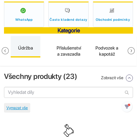
WhatsApp
Často kladené dotazy
Obchodní podmínky
Kategorie
Údržba
Příslušenství
Podvozek a
E
a zavazadla
kapotáž
Všechny produkty (
23
)
Zobrazit vše