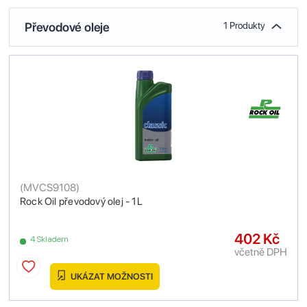
Převodové oleje
1 Produkty
(
MVCS9108
)
Rock Oil převodový olej - 1L
402 Kč
4 Skladem
včetně DPH
UKÁZAT MOŽNOSTI