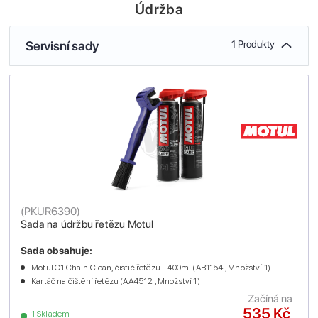
Údržba
Servisní sady
1 Produkty
(
PKUR6390
)
Sada na údržbu řetězu Motul
Sada obsahuje:
Motul C1 Chain Clean, čistič řetězu - 400ml (AB1154 , Množství 1)
Kartáč na čištění řetězu (AA4512 , Množství 1)
Začíná na
535 Kč
1 Skladem