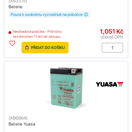
(
AB3315
)
Baterie
Pouze k osobnímu vyzvednutí na pobočce
1,051 Kč
Neskladová položka - Přibližný
včetně DPH
čas doručení 11 dní od nákupu
PŘIDAT DO KOŠÍKU
(
AB6964
)
Baterie Yuasa