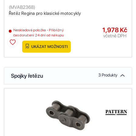
(
MVAB2368
)
Řetěz Regina pro klasické motocykly
1,978 Kč
Neskladová položka - Přibližný
včetně DPH
čas doručení 24 dní od nákupu
UKÁZAT MOŽNOSTI
Spojky řetězu
3 Produkty