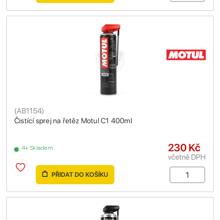
(
AB1154
)
Čistící sprej na řetěz Motul C1 400ml
230 Kč
4+ Skladem
včetně DPH
PŘIDAT DO KOŠÍKU