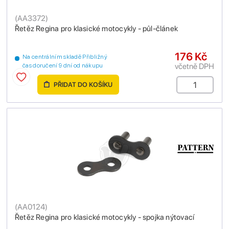
(
AA3372
)
Řetěz Regina pro klasické motocykly - půl-článek
176 Kč
Na centrálním skladě Přibližný
včetně DPH
čas doručení 9 dní od nákupu
PŘIDAT DO KOŠÍKU
(
AA0124
)
Řetěz Regina pro klasické motocykly - spojka nýtovací