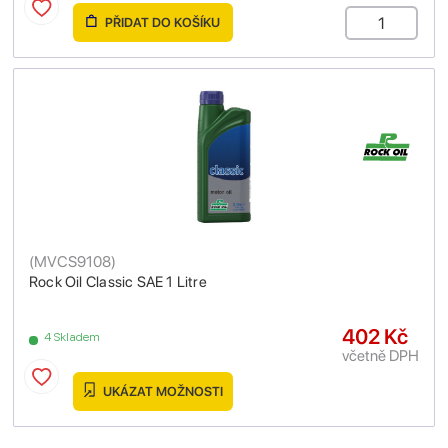
PŘIDAT DO KOŠÍKU
(
MVCS9108
)
Rock Oil Classic SAE 1 Litre
402 Kč
4 Skladem
včetně DPH
UKÁZAT MOŽNOSTI