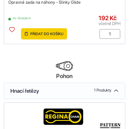
Opravná sada na náhony - Slinky Glide
192 Kč
4+ Skladem
včetně DPH
PŘIDAT DO KOŠÍKU
Pohon
Hnací řetězy
1 Produkty