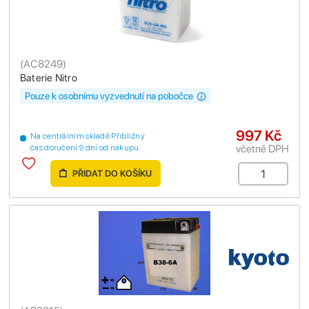
(
AC8249
)
Baterie Nitro
Pouze k osobnímu vyzvednutí na pobočce
997 Kč
Na centrálním skladě Přibližný
včetně DPH
čas doručení 9 dní od nákupu
PŘIDAT DO KOŠÍKU