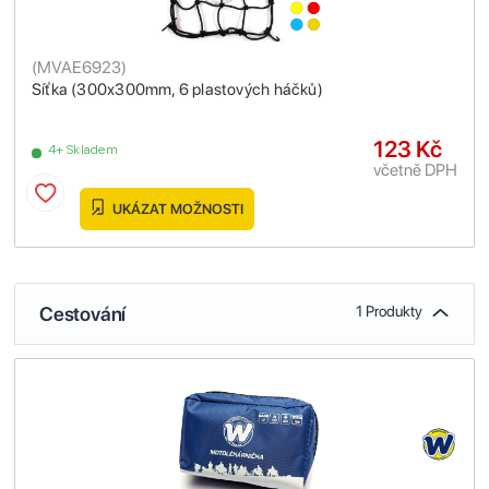
(
MVAE6923
)
Síťka (300x300mm, 6 plastových háčků)
123 Kč
4+ Skladem
včetně DPH
UKÁZAT MOŽNOSTI
Cestování
1 Produkty