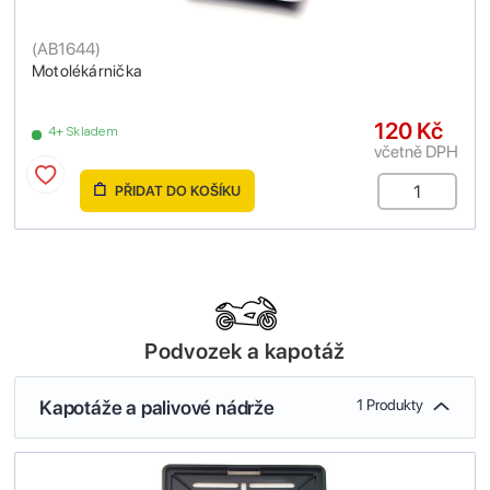
(
AB1644
)
Motolékárnička
120 Kč
4+ Skladem
včetně DPH
PŘIDAT DO KOŠÍKU
Podvozek a kapotáž
Kapotáže a palivové nádrže
1 Produkty