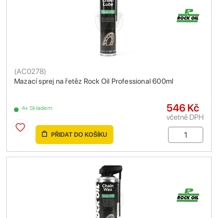
(
AC0278
)
Mazací sprej na řetěz Rock Oil Professional 600ml
546 Kč
4+ Skladem
včetně DPH
PŘIDAT DO KOŠÍKU