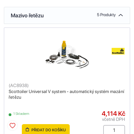
Mazivo řetězu
5 Produkty
(
AC8938
)
Scottoiler Universal V system - automatický systém mazání
řetězu
4,114 Kč
1 Skladem
včetně DPH
PŘIDAT DO KOŠÍKU