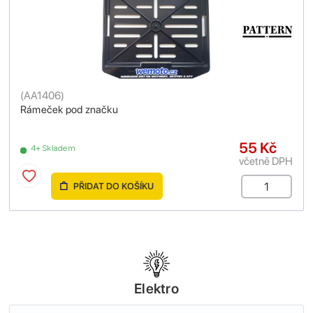
(
AA1406
)
Rámeček pod značku
55 Kč
4+ Skladem
včetně DPH
PŘIDAT DO KOŠÍKU
Elektro