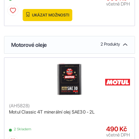
včetně DPH
UKÁZAT MOŽNOSTI
Motorové oleje
2 Produkty
(
AH5828
)
Motul Classic 4T minerální olej SAE30 - 2L
490 Kč
2 Skladem
včetně DPH