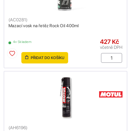
(
AC0281
)
Mazací vosk na řetěz Rock Oil 400ml
427 Kč
4+ Skladem
včetně DPH
PŘIDAT DO KOŠÍKU
(
AH6196
)