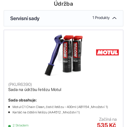
Údržba
Servisní sady
1 Produkty
(
PKUR6390
)
Sada na údržbu řetězu Motul
Sada obsahuje:
Motul C1 Chain Clean, čistič řetězu - 400ml (AB1154 , Množství 1)
Kartáč na čištění řetězu (AA4512 , Množství 1)
Začíná na
535 Kč
2 Skladem