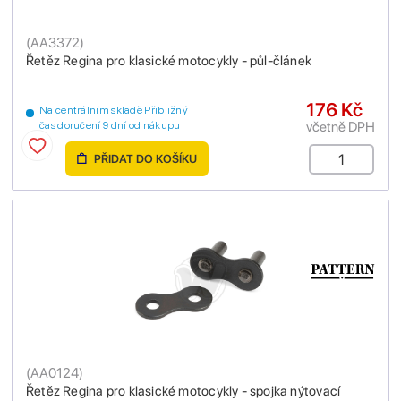
(
AA3372
)
Řetěz Regina pro klasické motocykly - půl-článek
176 Kč
Na centrálním skladě Přibližný
včetně DPH
čas doručení 9 dní od nákupu
PŘIDAT DO KOŠÍKU
(
AA0124
)
Řetěz Regina pro klasické motocykly - spojka nýtovací