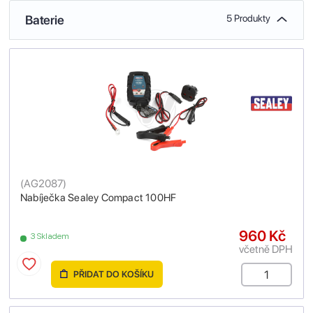
Baterie
5 Produkty
(
AG2087
)
Nabíječka Sealey Compact 100HF
960 Kč
3 Skladem
včetně DPH
PŘIDAT DO KOŠÍKU