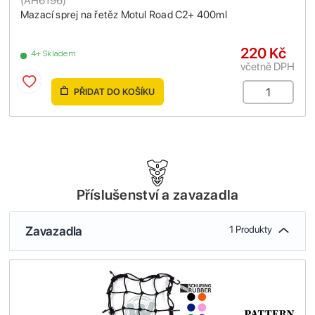
(
AH6196
)
Mazací sprej na řetěz Motul Road C2+ 400ml
220 Kč
4+ Skladem
včetně DPH
PŘIDAT DO KOŠÍKU
Příslušenství a zavazadla
Zavazadla
1 Produkty