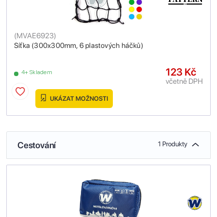
(
MVAE6923
)
Síťka (300x300mm, 6 plastových háčků)
123 Kč
4+ Skladem
včetně DPH
UKÁZAT MOŽNOSTI
Cestování
1 Produkty