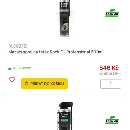
(
AC0278
)
Mazací sprej na řetěz Rock Oil Professional 600ml
546 Kč
4+ Skladem
včetně DPH
PŘIDAT DO KOŠÍKU