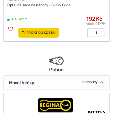
Opravná sada na náhony - Slinky Glide
192 Kč
4+ Skladem
včetně DPH
PŘIDAT DO KOŠÍKU
Pohon
Hnací řetězy
1 Produkty