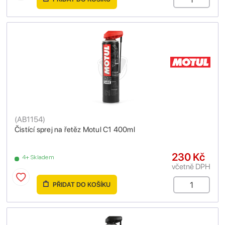
(
AB1154
)
Čistící sprej na řetěz Motul C1 400ml
230 Kč
4+ Skladem
včetně DPH
PŘIDAT DO KOŠÍKU