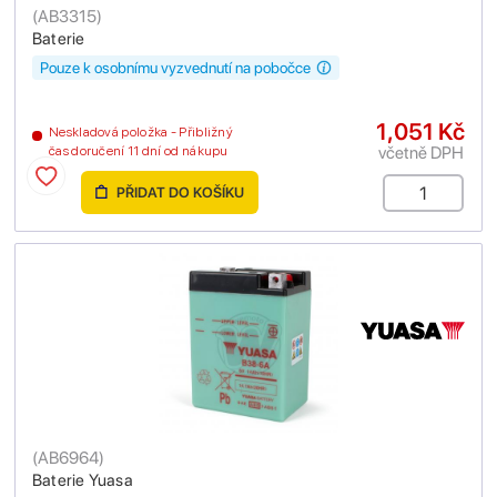
(
AB3315
)
Baterie
Pouze k osobnímu vyzvednutí na pobočce
1,051 Kč
Neskladová položka - Přibližný
včetně DPH
čas doručení 11 dní od nákupu
PŘIDAT DO KOŠÍKU
(
AB6964
)
Baterie Yuasa