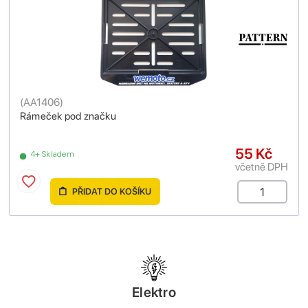
(
AA1406
)
Rámeček pod značku
55 Kč
4+ Skladem
včetně DPH
PŘIDAT DO KOŠÍKU
Elektro