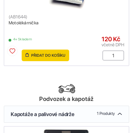
(
AB1644
)
Motolékárnička
120 Kč
4+ Skladem
včetně DPH
PŘIDAT DO KOŠÍKU
Podvozek a kapotáž
Kapotáže a palivové nádrže
1 Produkty