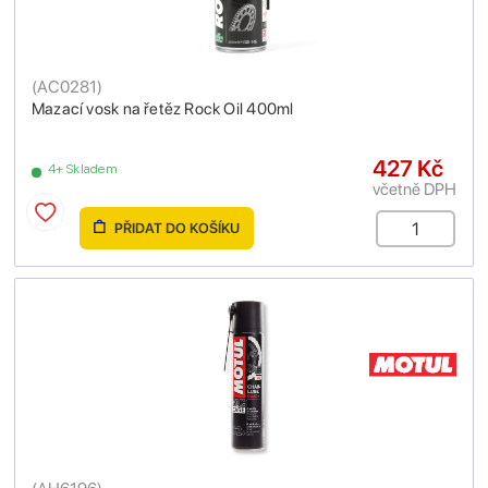
(
AC0281
)
Mazací vosk na řetěz Rock Oil 400ml
427 Kč
4+ Skladem
včetně DPH
PŘIDAT DO KOŠÍKU