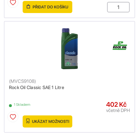
PŘIDAT DO KOŠÍKU
(
MVCS9108
)
Rock Oil Classic SAE 1 Litre
402 Kč
1 Skladem
včetně DPH
UKÁZAT MOŽNOSTI