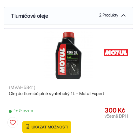
Tlumičové oleje
2 Produkty
(
MVAH5841
)
Olej do tlumičů plně syntetický 1L - Motul Expert
300 Kč
4+ Skladem
včetně DPH
UKÁZAT MOŽNOSTI