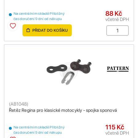
88 Kč
Na centrálním skladě Přibližný
včetně DPH
čas doručení 9 dní od nákupu
PŘIDAT DO KOŠÍKU
(
AB1048
)
Řetěz Regina pro klasické motocykly - spojka sponová
115 Kč
Na centrálním skladě Přibližný
včetně DPH
čas doručení 9 dní od nákupu