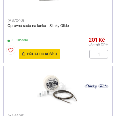
(
AB7040
)
Opravná sada na lanka - Slinky Glide
201 Kč
4+ Skladem
včetně DPH
PŘIDAT DO KOŠÍKU
(
AA4805
)