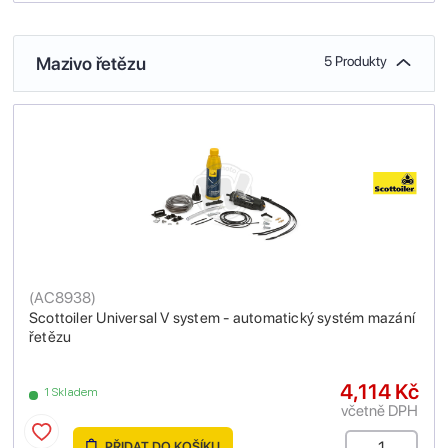
Mazivo řetězu
5 Produkty
(
AC8938
)
Scottoiler Universal V system - automatický systém mazání
řetězu
4,114 Kč
1 Skladem
včetně DPH
PŘIDAT DO KOŠÍKU