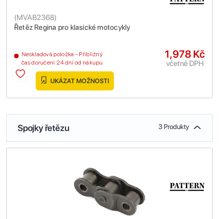
(
MVAB2368
)
Řetěz Regina pro klasické motocykly
1,978 Kč
Neskladová položka - Přibližný
včetně DPH
čas doručení 24 dní od nákupu
UKÁZAT MOŽNOSTI
Spojky řetězu
3 Produkty