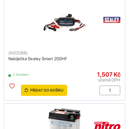
(
AG2088
)
Nabíječka Sealey Smart 200HF
1,507 Kč
2 Skladem
včetně DPH
PŘIDAT DO KOŠÍKU