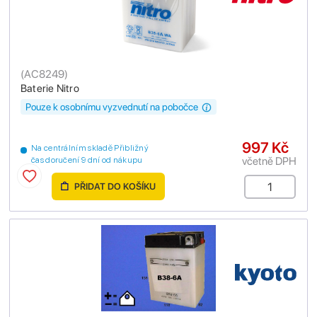
(
AC8249
)
Baterie Nitro
Pouze k osobnímu vyzvednutí na pobočce
997 Kč
Na centrálním skladě Přibližný
včetně DPH
čas doručení 9 dní od nákupu
PŘIDAT DO KOŠÍKU