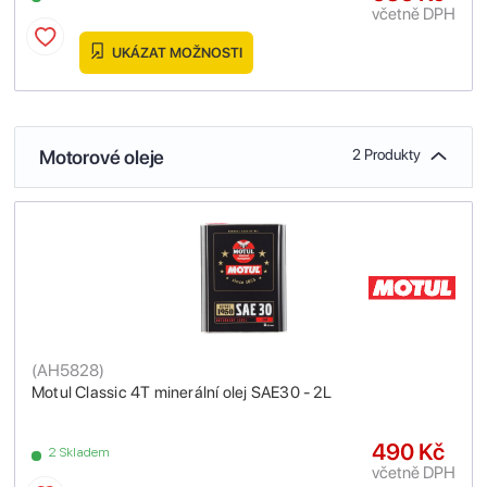
včetně DPH
UKÁZAT MOŽNOSTI
Motorové oleje
2 Produkty
(
AH5828
)
Motul Classic 4T minerální olej SAE30 - 2L
490 Kč
2 Skladem
včetně DPH