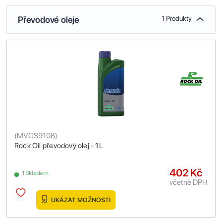
Převodové oleje
1 Produkty
(
MVCS9108
)
Rock Oil převodový olej - 1L
402 Kč
1 Skladem
včetně DPH
UKÁZAT MOŽNOSTI