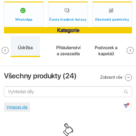
WhatsApp
Často kladené dotazy
Obchodní podmínky
Kategorie
Údržba
Příslušenství
Podvozek a
E
a zavazadla
kapotáž
Všechny produkty (
24
)
Zobrazit vše