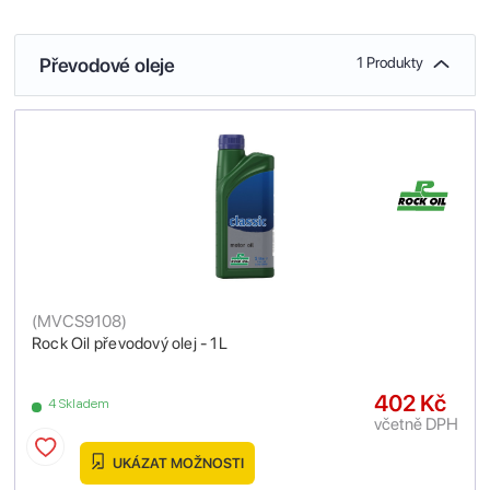
Převodové oleje
1 Produkty
(
MVCS9108
)
Rock Oil převodový olej - 1L
402 Kč
4 Skladem
včetně DPH
UKÁZAT MOŽNOSTI