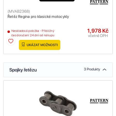
(
MVAB2368
)
Řetěz Regina pro klasické motocykly
1,978 Kč
Neskladová položka - Přibližný
včetně DPH
čas doručení 24 dní od nákupu
UKÁZAT MOŽNOSTI
Spojky řetězu
3 Produkty