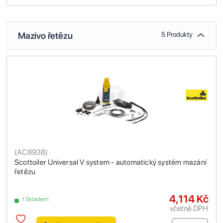
Mazivo řetězu
5 Produkty
(
AC8938
)
Scottoiler Universal V system - automatický systém mazání
řetězu
4,114 Kč
1 Skladem
včetně DPH