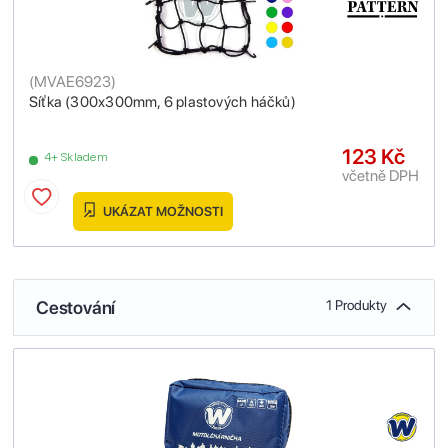
(
MVAE6923
)
Síťka (300x300mm, 6 plastových háčků)
123 Kč
4+ Skladem
včetně DPH
UKÁZAT MOŽNOSTI
Cestování
1 Produkty