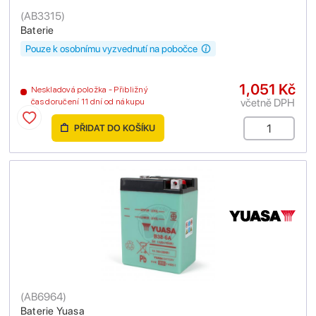
(
AB3315
)
Baterie
Pouze k osobnímu vyzvednutí na pobočce
1,051 Kč
Neskladová položka - Přibližný
včetně DPH
čas doručení 11 dní od nákupu
PŘIDAT DO KOŠÍKU
(
AB6964
)
Baterie Yuasa