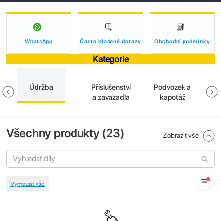
WhatsApp
Často kladené dotazy
Obchodní podmínky
Kategorie
Údržba
Příslušenství
Podvozek a
E
a zavazadla
kapotáž
Všechny produkty (
23
)
Zobrazit vše