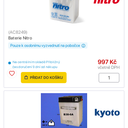
(
AC8249
)
Baterie Nitro
Pouze k osobnímu vyzvednutí na pobočce
997 Kč
Na centrálním skladě Přibližný
včetně DPH
čas doručení 9 dní od nákupu
PŘIDAT DO KOŠÍKU