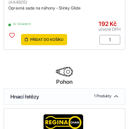
(
AA4805
)
Opravná sada na náhony - Slinky Glide
192 Kč
4+ Skladem
včetně DPH
PŘIDAT DO KOŠÍKU
Pohon
Hnací řetězy
1 Produkty