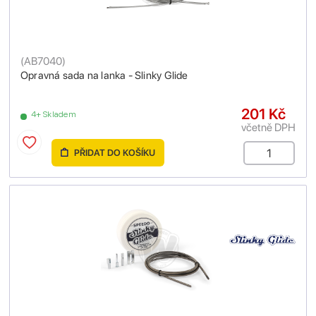
(
AB7040
)
Opravná sada na lanka - Slinky Glide
201 Kč
4+ Skladem
včetně DPH
PŘIDAT DO KOŠÍKU