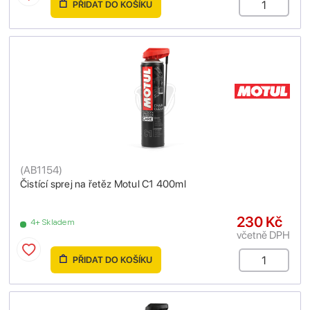
PŘIDAT DO KOŠÍKU
(
AB1154
)
Čistící sprej na řetěz Motul C1 400ml
230 Kč
4+ Skladem
včetně DPH
PŘIDAT DO KOŠÍKU