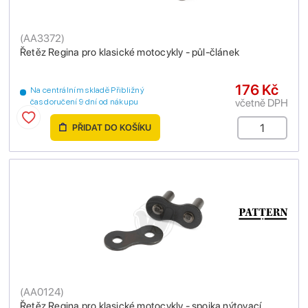
(
AA3372
)
Řetěz Regina pro klasické motocykly - půl-článek
176 Kč
Na centrálním skladě Přibližný
včetně DPH
čas doručení 9 dní od nákupu
PŘIDAT DO KOŠÍKU
(
AA0124
)
Řetěz Regina pro klasické motocykly - spojka nýtovací