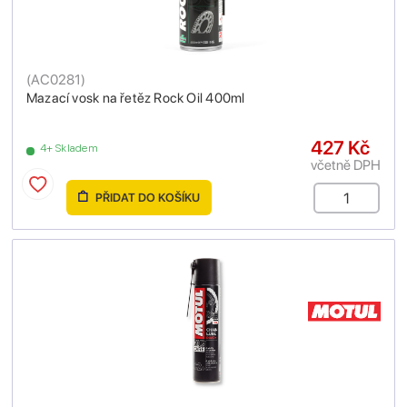
(
AC0281
)
Mazací vosk na řetěz Rock Oil 400ml
427 Kč
4+ Skladem
včetně DPH
PŘIDAT DO KOŠÍKU