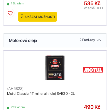
535 Kč
1 Skladem
včetně DPH
UKÁZAT MOŽNOSTI
Motorové oleje
2 Produkty
(
AH5828
)
Motul Classic 4T minerální olej SAE30 - 2L
490 Kč
2 Skladem