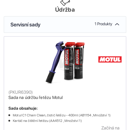
Údržba
Servisní sady
1 Produkty
(
PKUR6390
)
Sada na údržbu řetězu Motul
Sada obsahuje:
Motul C1 Chain Clean, čistič řetězu - 400ml (AB1154 , Množství 1)
Kartáč na čištění řetězu (AA4512 , Množství 1)
Začíná na