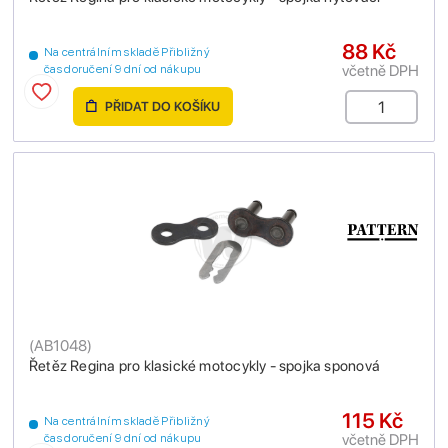
88 Kč
Na centrálním skladě Přibližný
včetně DPH
čas doručení 9 dní od nákupu
PŘIDAT DO KOŠÍKU
(
AB1048
)
Řetěz Regina pro klasické motocykly - spojka sponová
115 Kč
Na centrálním skladě Přibližný
včetně DPH
čas doručení 9 dní od nákupu