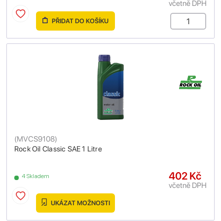
včetně DPH
PŘIDAT DO KOŠÍKU
(
MVCS9108
)
Rock Oil Classic SAE 1 Litre
402 Kč
4 Skladem
včetně DPH
UKÁZAT MOŽNOSTI