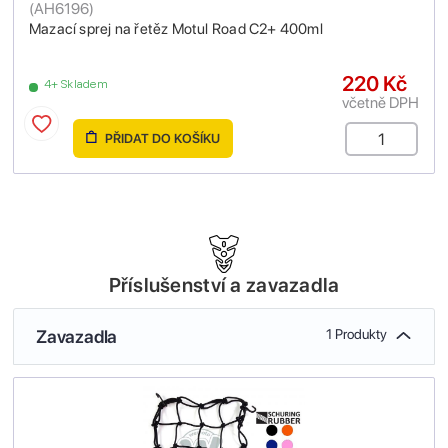
(
AH6196
)
Mazací sprej na řetěz Motul Road C2+ 400ml
220 Kč
4+ Skladem
včetně DPH
PŘIDAT DO KOŠÍKU
Příslušenství a zavazadla
Zavazadla
1 Produkty