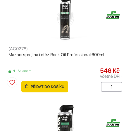
(
AC0278
)
Mazací sprej na řetěz Rock Oil Professional 600ml
546 Kč
4+ Skladem
včetně DPH
PŘIDAT DO KOŠÍKU