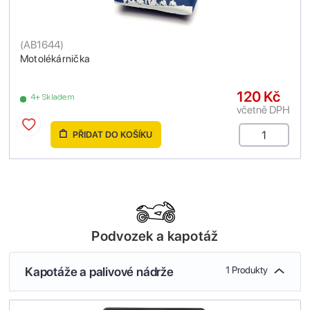
(
AB1644
)
Motolékárnička
120 Kč
4+ Skladem
včetně DPH
PŘIDAT DO KOŠÍKU
Podvozek a kapotáž
Kapotáže a palivové nádrže
1 Produkty