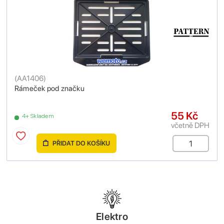
(
AA1406
)
Rámeček pod značku
55 Kč
4+ Skladem
včetně DPH
PŘIDAT DO KOŠÍKU
Elektro