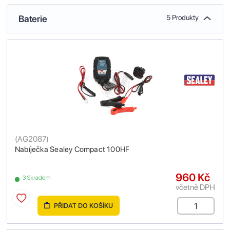
Baterie
5 Produkty
(
AG2087
)
Nabíječka Sealey Compact 100HF
960 Kč
3 Skladem
včetně DPH
PŘIDAT DO KOŠÍKU