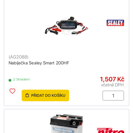
(
AG2088
)
Nabíječka Sealey Smart 200HF
1,507 Kč
2 Skladem
včetně DPH
PŘIDAT DO KOŠÍKU