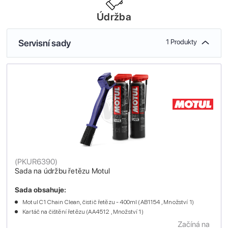
Údržba
Servisní sady
1 Produkty
(
PKUR6390
)
Sada na údržbu řetězu Motul
Sada obsahuje:
Motul C1 Chain Clean, čistič řetězu - 400ml (AB1154 , Množství 1)
Kartáč na čištění řetězu (AA4512 , Množství 1)
Začíná na