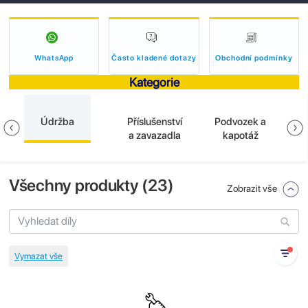
WhatsApp
Často kladené dotazy
Obchodní podmínky
Kategorie
Údržba
Příslušenství
Podvozek a
E
a zavazadla
kapotáž
Všechny produkty (
23
)
Zobrazit vše