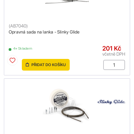
(
AB7040
)
Opravná sada na lanka - Slinky Glide
201 Kč
4+ Skladem
včetně DPH
PŘIDAT DO KOŠÍKU