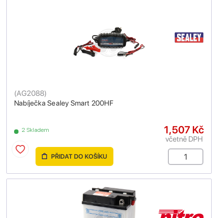
(
AG2088
)
Nabíječka Sealey Smart 200HF
1,507 Kč
2 Skladem
včetně DPH
PŘIDAT DO KOŠÍKU