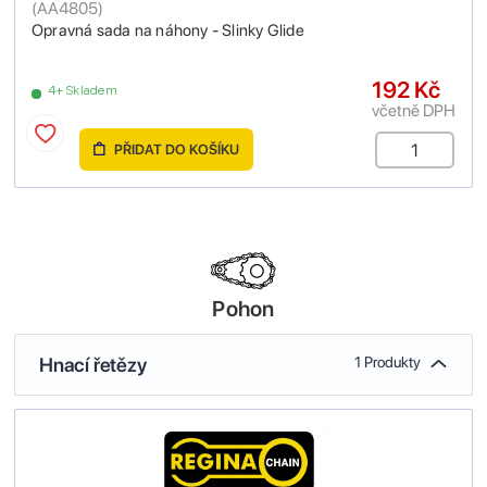
(
AA4805
)
Opravná sada na náhony - Slinky Glide
192 Kč
4+ Skladem
včetně DPH
PŘIDAT DO KOŠÍKU
Pohon
Hnací řetězy
1 Produkty