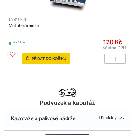
(
AB1644
)
Motolékárnička
120 Kč
4+ Skladem
včetně DPH
PŘIDAT DO KOŠÍKU
Podvozek a kapotáž
Kapotáže a palivové nádrže
1 Produkty