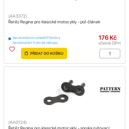
(
AA3372
)
Řetěz Regina pro klasické motocykly - půl-článek
176 Kč
Na centrálním skladě Přibližný
včetně DPH
čas doručení 9 dní od nákupu
PŘIDAT DO KOŠÍKU
(
AA0124
)
Řetěz Regina pro klasické motocykly - spojka nýtovací