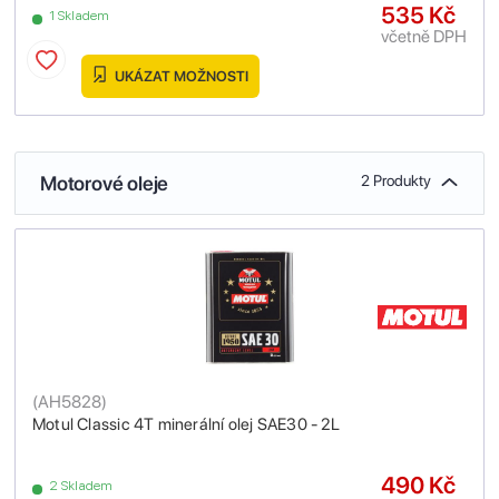
535 Kč
1 Skladem
včetně DPH
UKÁZAT MOŽNOSTI
Motorové oleje
2 Produkty
(
AH5828
)
Motul Classic 4T minerální olej SAE30 - 2L
490 Kč
2 Skladem