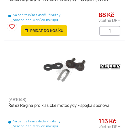
88 Kč
Na centrálním skladě Přibližný
včetně DPH
čas doručení 9 dní od nákupu
PŘIDAT DO KOŠÍKU
(
AB1048
)
Řetěz Regina pro klasické motocykly - spojka sponová
115 Kč
Na centrálním skladě Přibližný
včetně DPH
čas doručení 9 dní od nákupu