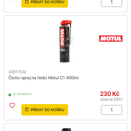
PŘIDAT DO KOŠÍKU
(
AB1154
)
Čistící sprej na řetěz Motul C1 400ml
230 Kč
4+ Skladem
včetně DPH
PŘIDAT DO KOŠÍKU