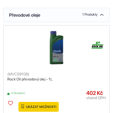
Převodové oleje
1 Produkty
(
MVCS9108
)
Rock Oil převodový olej - 1L
402 Kč
4 Skladem
včetně DPH
UKÁZAT MOŽNOSTI