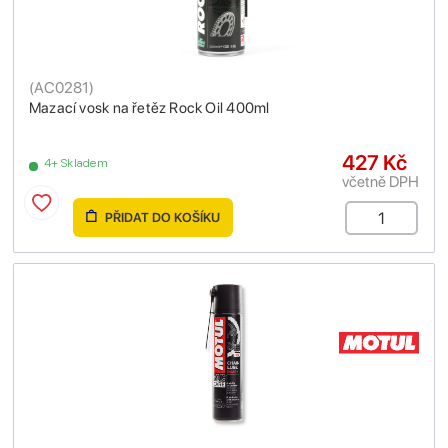
(
AC0281
)
Mazací vosk na řetěz Rock Oil 400ml
427 Kč
4+ Skladem
včetně DPH
PŘIDAT DO KOŠÍKU