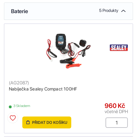
Baterie
5 Produkty
(
AG2087
)
Nabíječka Sealey Compact 100HF
960 Kč
3 Skladem
včetně DPH
PŘIDAT DO KOŠÍKU