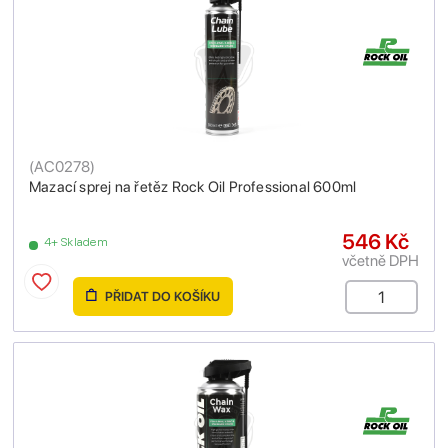
(
AC0278
)
Mazací sprej na řetěz Rock Oil Professional 600ml
546 Kč
4+ Skladem
včetně DPH
PŘIDAT DO KOŠÍKU