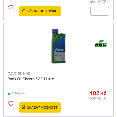
včetně DPH
PŘIDAT DO KOŠÍKU
(
MVCS9108
)
Rock Oil Classic SAE 1 Litre
402 Kč
4 Skladem
včetně DPH
UKÁZAT MOŽNOSTI