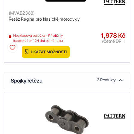
(
MVAB2368
)
Řetěz Regina pro klasické motocykly
1,978 Kč
Neskladová položka - Přibližný
včetně DPH
čas doručení 24 dní od nákupu
UKÁZAT MOŽNOSTI
Spojky řetězu
3 Produkty