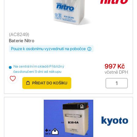
(
AC8249
)
Baterie Nitro
Pouze k osobnímu vyzvednutí na pobočce
997 Kč
Na centrálním skladě Přibližný
včetně DPH
čas doručení 9 dní od nákupu
PŘIDAT DO KOŠÍKU