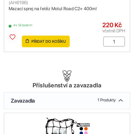
(
AH6196
)
Mazací sprej na řetěz Motul Road C2+ 400ml
220 Kč
4+ Skladem
včetně DPH
PŘIDAT DO KOŠÍKU
Příslušenství a zavazadla
Zavazadla
1 Produkty