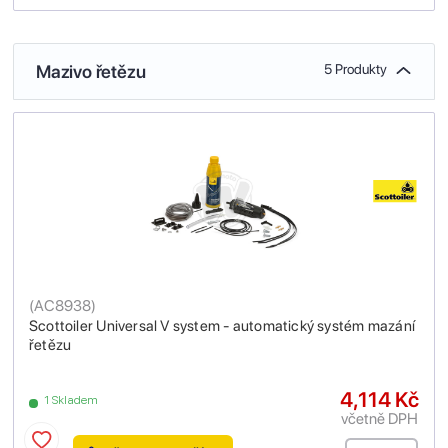
Mazivo řetězu
5 Produkty
(
AC8938
)
Scottoiler Universal V system - automatický systém mazání
řetězu
4,114 Kč
1 Skladem
včetně DPH