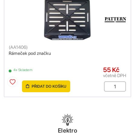
(
AA1406
)
Rámeček pod značku
55 Kč
4+ Skladem
včetně DPH
PŘIDAT DO KOŠÍKU
Elektro