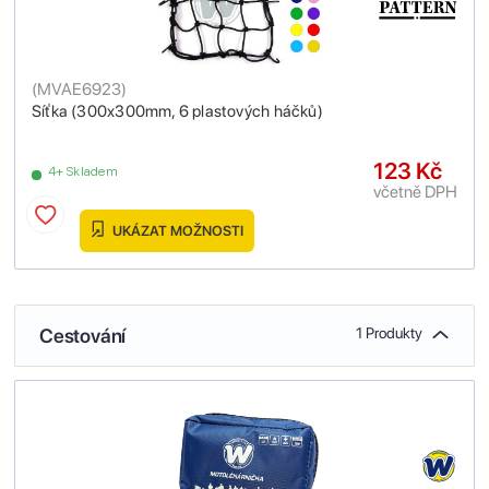
(
MVAE6923
)
Síťka (300x300mm, 6 plastových háčků)
123 Kč
4+ Skladem
včetně DPH
UKÁZAT MOŽNOSTI
Cestování
1 Produkty