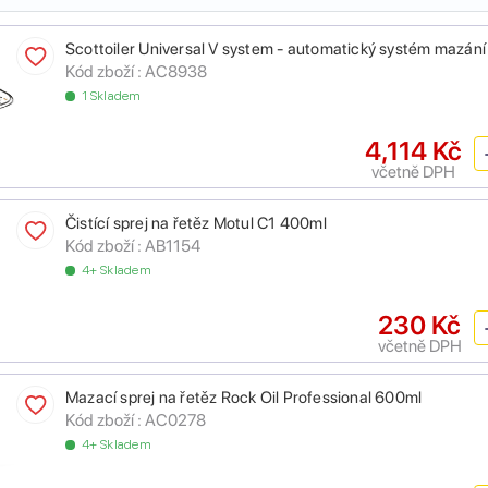
Scottoiler Universal V system - automatický systém mazání
Kód zboží :
AC8938
1 Skladem
4,114 Kč
včetně DPH
Čistící sprej na řetěz Motul C1 400ml
Kód zboží :
AB1154
4+ Skladem
230 Kč
včetně DPH
Mazací sprej na řetěz Rock Oil Professional 600ml
Kód zboží :
AC0278
4+ Skladem