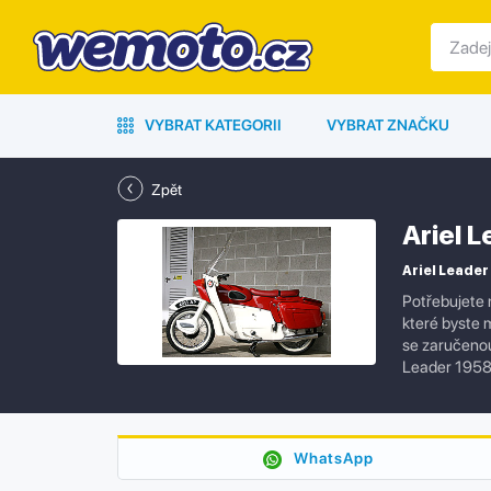
VYBRAT KATEGORII
VYBRAT ZNAČKU
Zpět
Ariel 
Ariel Leader 
Potřebujete 
které byste 
se zaručenou 
Leader 1958
WhatsApp