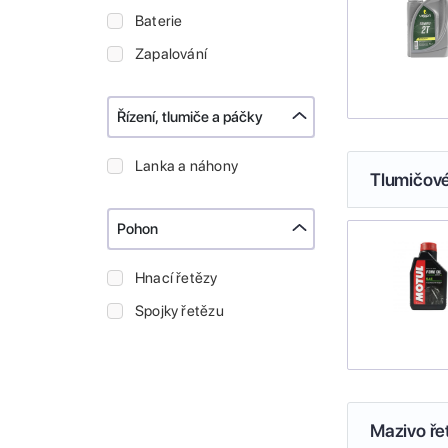
Baterie
Zapalování
Řízení, tlumiče a páčky
Lanka a náhony
Tlumičové
Pohon
Hnací řetězy
Spojky řetězu
Mazivo ře