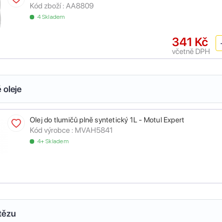
Kód zboží :
AA8809
4 Skladem
341 Kč
včetně DPH
 oleje
Olej do tlumičů plně syntetický 1L - Motul Expert
Kód výrobce :
MVAH5841
4+ Skladem
tězu