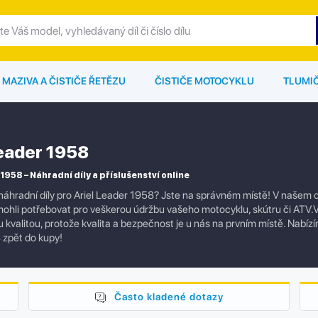
MAZIVA A ČISTIČE ŘETĚZU
ČISTIČE MOTOCYKLU
TLUMI
Leader 1958
1958 – Náhradní díly a příslušenství online
náhradní díly pro Ariel Leader 1958? Jste na správném místě! V našem on
mohli potřebovat pro veškerou údržbu vašeho motocyklu, skútru či ATV.V
kvalitou, protože kvalita a bezpečnost je u nás na prvním místě. Nabízím
 zpět do kupy!
Často kladené dotazy