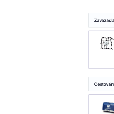
Zavazadl
Cestován