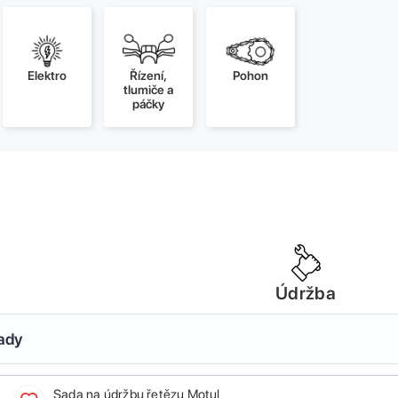
Elektro
Řízení,
Pohon
tlumiče a
páčky
Údržba
sady
Sada na údržbu řetězu Motul