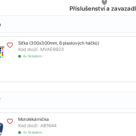
Příslušenství a zavazad
a
Síťka (300x300mm, 6 plastových háčků)
Kód zboží :
MVAE6923
4+ Skladem
í
Motolékárnička
Kód zboží :
AB1644
4+ Skladem