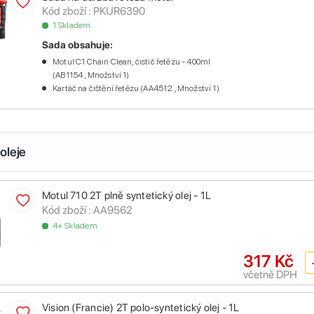
Kód zboží :
PKUR6390
1 Skladem
Sada obsahuje:
Motul C1 Chain Clean, čistič řetězu - 400ml
(AB1154 , Množství 1)
Kartáč na čištění řetězu (AA4512 , Množství 1)
oleje
Motul 710 2T plně syntetický olej - 1L
Kód zboží :
AA9562
4+ Skladem
317 Kč
včetně DPH
Vision (Francie) 2T polo-syntetický olej - 1L