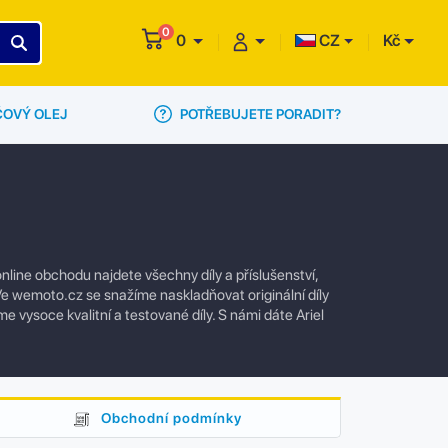
0
0
CZ
Kč
POTŘEBUJETE PORADIT?
ČOVÝ OLEJ
line obchodu najdete všechny díly a příslušenství,
e wemoto.cz se snažíme naskladňovat originální díly
e vysoce kvalitní a testované díly. S námi dáte Ariel
Obchodní podmínky