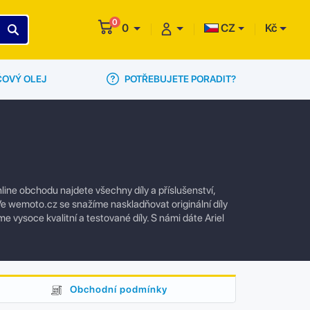
0
0
CZ
Kč
POTŘEBUJETE PORADIT?
ČOVÝ OLEJ
ine obchodu najdete všechny díly a příslušenství,
e wemoto.cz se snažíme naskladňovat originální díly
e vysoce kvalitní a testované díly. S námi dáte Ariel
Obchodní podmínky