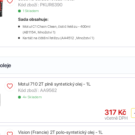
Kód zboží :
PKUR6390
1 Skladem
Sada obsahuje:
Motul C1 Chain Clean, čistič řetězu - 400ml
(AB1154 , Množství 1)
Kartáč na čištění řetězu (AA4512 , Množství 1)
oleje
Motul 710 2T plně syntetický olej - 1L
Kód zboží :
AA9562
4+ Skladem
317 Kč
včetně DPH
Vision (Francie) 2T polo-syntetický olej - 1L