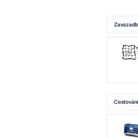
Zavazadl
Cestován