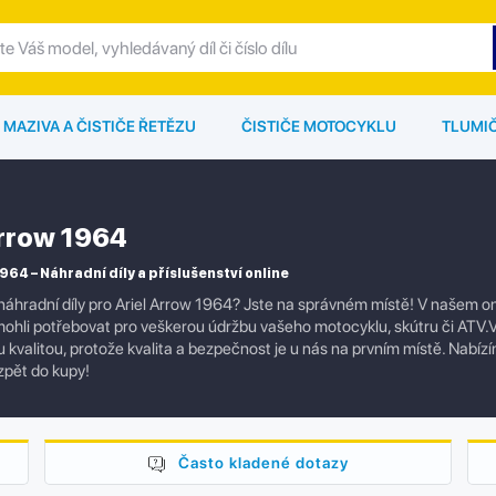
MAZIVA A ČISTIČE ŘETĚZU
ČISTIČE MOTOCYKLU
TLUMI
Arrow 1964
964 – Náhradní díly a příslušenství online
náhradní díly pro Ariel Arrow 1964? Jste na správném místě! V našem onl
mohli potřebovat pro veškerou údržbu vašeho motocyklu, skútru či ATV.V
kvalitou, protože kvalita a bezpečnost je u nás na prvním místě. Nabízím
pět do kupy!
Často kladené dotazy