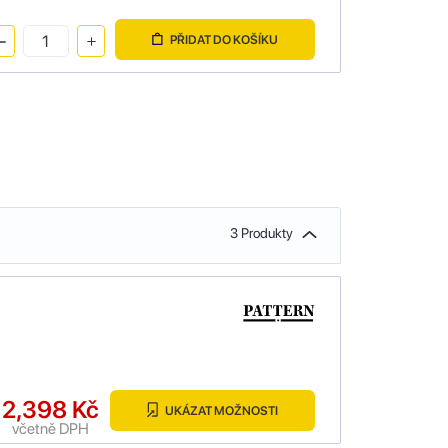
PŘIDAT DO KOŠÍKU
3 Produkty
2,398 Kč
UKÁZAT MOŽNOSTI
včetně DPH