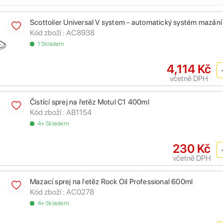
Scottoiler Universal V system - automatický systém mazání
Kód zboží :
AC8938
1 Skladem
4,114 Kč
včetně DPH
Čistící sprej na řetěz Motul C1 400ml
Kód zboží :
AB1154
4+ Skladem
230 Kč
včetně DPH
Mazací sprej na řetěz Rock Oil Professional 600ml
Kód zboží :
AC0278
4+ Skladem