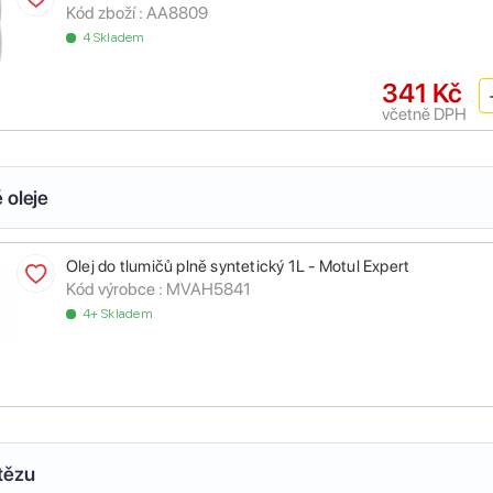
Kód zboží :
AA8809
4 Skladem
341 Kč
včetně DPH
 oleje
Olej do tlumičů plně syntetický 1L - Motul Expert
Kód výrobce :
MVAH5841
4+ Skladem
tězu