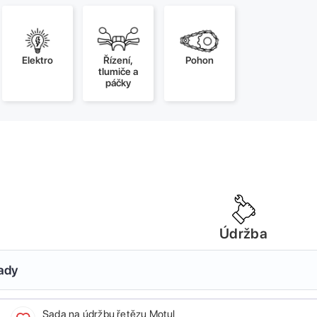
Elektro
Řízení,
Pohon
tlumiče a
páčky
Údržba
sady
Sada na údržbu řetězu Motul