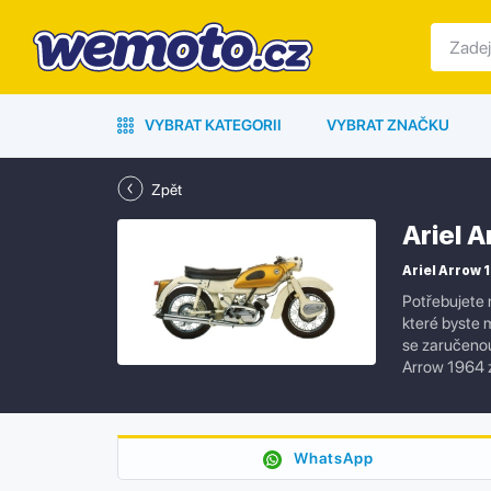
VYBRAT KATEGORII
VYBRAT ZNAČKU
Zpět
Ariel 
Ariel Arrow 1
Potřebujete 
které byste 
se zaručenou 
Arrow 1964 z
WhatsApp