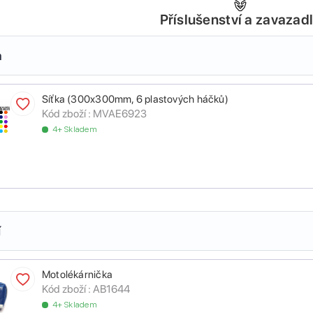
Příslušenství a zavazad
a
Síťka (300x300mm, 6 plastových háčků)
Kód zboží :
MVAE6923
4+ Skladem
í
Motolékárnička
Kód zboží :
AB1644
4+ Skladem