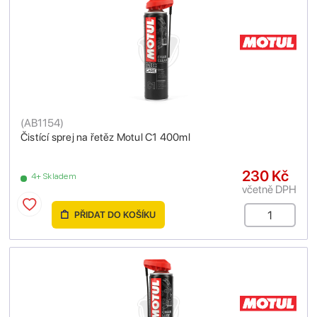
(
AB1154
)
Čistící sprej na řetěz Motul C1 400ml
230 Kč
4+ Skladem
včetně DPH
PŘIDAT DO KOŠÍKU