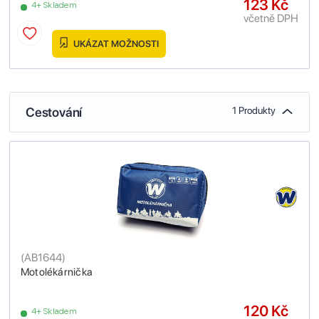
123 Kč
4+ Skladem
včetně DPH
UKÁZAT MOŽNOSTI
Cestování
1 Produkty
(
AB1644
)
Motolékárnička
120 Kč
4+ Skladem