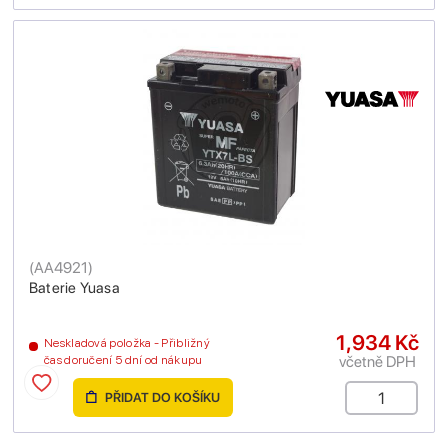
(
AA4921
)
Baterie Yuasa
1,934 Kč
Neskladová položka - Přibližný
včetně DPH
čas doručení 5 dní od nákupu
PŘIDAT DO KOŠÍKU