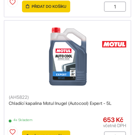
PŘIDAT DO KOŠÍKU
(
AH5822
)
Chladící kapalina Motul Inugel (Autocool) Expert - 5L
653 Kč
4+ Skladem
včetně DPH