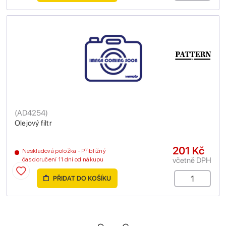
(
AD4254
)
Olejový filtr
201 Kč
Neskladová položka - Přibližný
včetně DPH
čas doručení 11 dní od nákupu
PŘIDAT DO KOŠÍKU