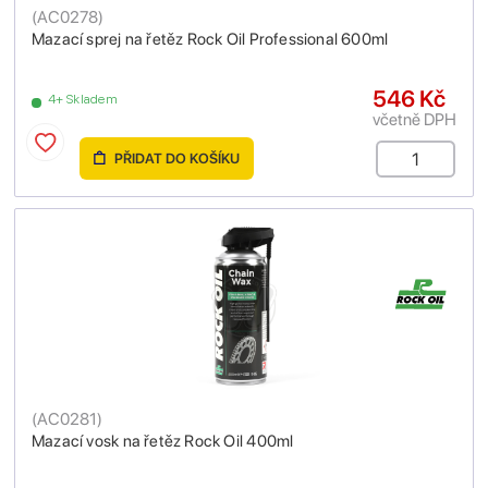
(
AC0278
)
Mazací sprej na řetěz Rock Oil Professional 600ml
546 Kč
4+ Skladem
včetně DPH
PŘIDAT DO KOŠÍKU
(
AC0281
)
Mazací vosk na řetěz Rock Oil 400ml