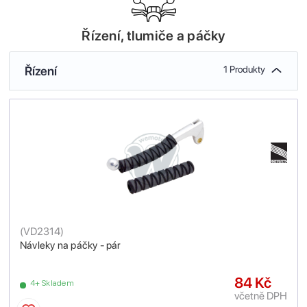
Řízení, tlumiče a páčky
Řízení
1 Produkty
(
VD2314
)
Návleky na páčky - pár
84 Kč
4+ Skladem
včetně DPH