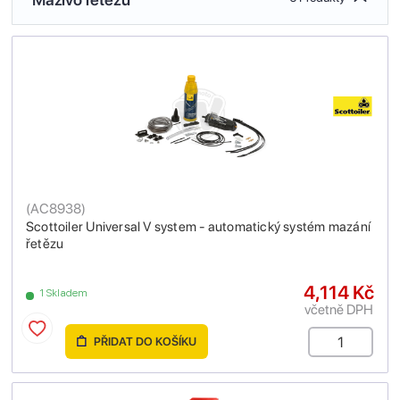
(
AC8938
)
Scottoiler Universal V system - automatický systém mazání
řetězu
4,114 Kč
1 Skladem
včetně DPH
PŘIDAT DO KOŠÍKU