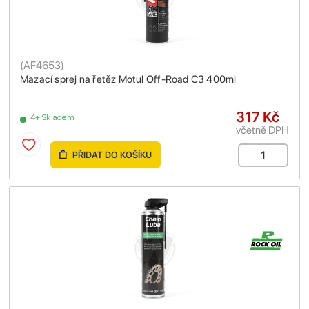
(
AF4653
)
Mazací sprej na řetěz Motul Off-Road C3 400ml
317 Kč
4+ Skladem
včetně DPH
PŘIDAT DO KOŠÍKU