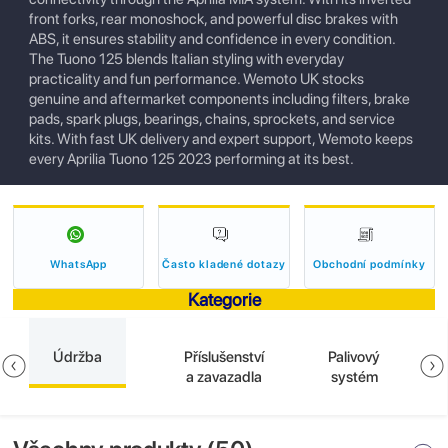
front forks, rear monoshock, and powerful disc brakes with
ABS, it ensures stability and confidence in every condition.
The Tuono 125 blends Italian styling with everyday
practicality and fun performance. Wemoto UK stocks
genuine and aftermarket components including filters, brake
pads, spark plugs, bearings, chains, sprockets, and service
kits. With fast UK delivery and expert support, Wemoto keeps
every Aprilia Tuono 125 2023 performing at its best.
WhatsApp
Často kladené dotazy
Obchodní podmínky
Kategorie
Údržba
Příslušenství
Palivový
a zavazadla
systém