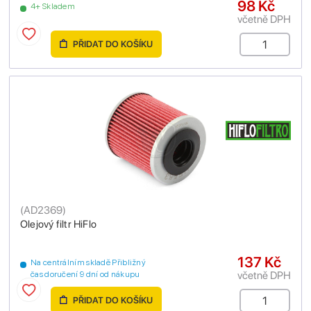
98 Kč
4+ Skladem
včetně DPH
PŘIDAT DO KOŠÍKU
(
AD2369
)
Olejový filtr HiFlo
137 Kč
Na centrálním skladě Přibližný
včetně DPH
čas doručení 9 dní od nákupu
PŘIDAT DO KOŠÍKU