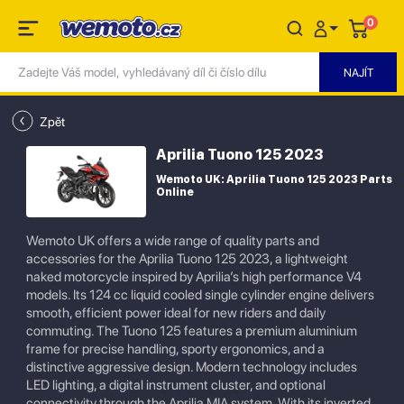
0
Zpět
Aprilia Tuono 125 2023
Wemoto UK: Aprilia Tuono 125 2023 Parts
Online
Wemoto UK offers a wide range of quality parts and
accessories for the Aprilia Tuono 125 2023, a lightweight
naked motorcycle inspired by Aprilia’s high performance V4
models. Its 124 cc liquid cooled single cylinder engine delivers
smooth, efficient power ideal for new riders and daily
commuting. The Tuono 125 features a premium aluminium
frame for precise handling, sporty ergonomics, and a
distinctive aggressive design. Modern technology includes
LED lighting, a digital instrument cluster, and optional
connectivity through the Aprilia MIA system. With its inverted