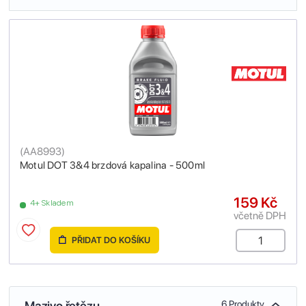
(
AA8993
)
Motul DOT 3&4 brzdová kapalina - 500ml
159 Kč
4+ Skladem
včetně DPH
PŘIDAT DO KOŠÍKU
Mazivo řetězu
6 Produkty