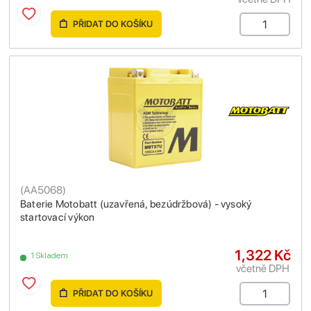
PŘIDAT DO KOŠÍKU
(
AA5068
)
Baterie Motobatt (uzavřená, bezúdržbová) - vysoký
startovací výkon
1,322 Kč
1 Skladem
včetně DPH
PŘIDAT DO KOŠÍKU