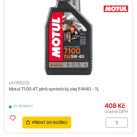
(
AH5820
)
Motul 7100 4T plně syntetický olej 5W40 - 1L
408 Kč
4+ Skladem
včetně DPH
PŘIDAT DO KOŠÍKU