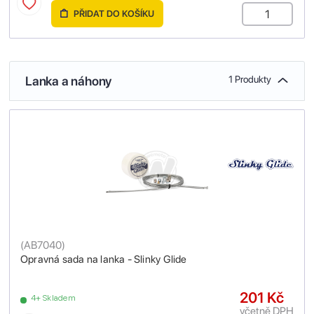
PŘIDAT DO KOŠÍKU
Lanka a náhony
1 Produkty
(
AB7040
)
Opravná sada na lanka - Slinky Glide
201 Kč
4+ Skladem
včetně DPH