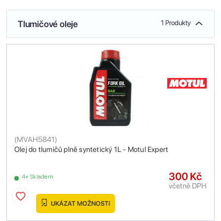
Tlumičové oleje
1 Produkty
(
MVAH5841
)
Olej do tlumičů plně syntetický 1L - Motul Expert
300 Kč
4+ Skladem
včetně DPH
UKÁZAT MOŽNOSTI