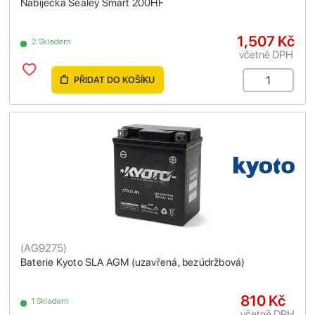
Nabíječka Sealey Smart 200HF
1,507 Kč
2 Skladem
včetně DPH
PŘIDAT DO KOŠÍKU
(
AG9275
)
Baterie Kyoto SLA AGM (uzavřená, bezúdržbová)
810 Kč
1 Skladem
včetně DPH