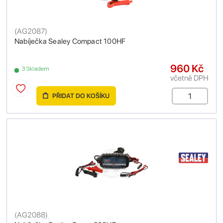
(
AG2087
)
Nabíječka Sealey Compact 100HF
960 Kč
3 Skladem
včetně DPH
PŘIDAT DO KOŠÍKU
(
AG2088
)