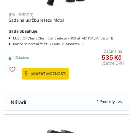
(
PKUR6390
)
Sada na údržbu řetězu Motul
Sada obsahuje:
Motul C1 Chain Clean, čistič řetězu - 400ml (AB1154 , Množství 1)
Kartáč na čištění řetězu (AA4512 , Množství 1)
Začíná na
535 Kč
1 Skladem
včetně DPH
UKÁZAT MOŽNOSTI
Nářadí
1 Produkty