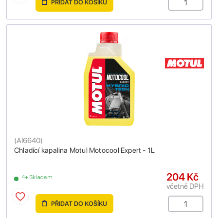
PŘIDAT DO KOŠÍKU
(
AI6640
)
Chladící kapalina Motul Motocool Expert - 1L
204 Kč
4+ Skladem
včetně DPH
PŘIDAT DO KOŠÍKU