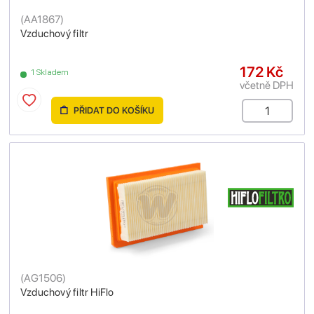
(
AA1867
)
Vzduchový filtr
172 Kč
1 Skladem
včetně DPH
PŘIDAT DO KOŠÍKU
(
AG1506
)
Vzduchový filtr HiFlo