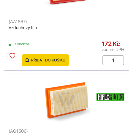
(
AA1867
)
Vzduchový filtr
172 Kč
1 Skladem
včetně DPH
PŘIDAT DO KOŠÍKU
(
AG1506
)