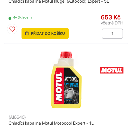
Chladící kapalina Motul Inugel (Autocool) Expert - 5L
653 Kč
4+ Skladem
včetně DPH
PŘIDAT DO KOŠÍKU
(
AI6640
)
Chladící kapalina Motul Motocool Expert - 1L