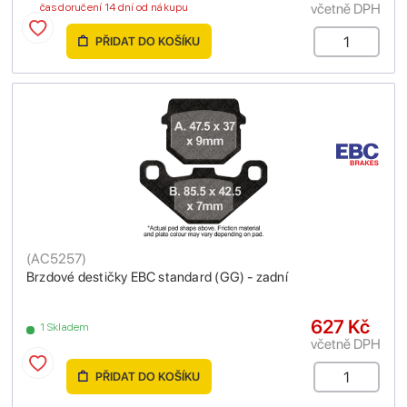
včetně DPH
čas doručení 14 dní od nákupu
PŘIDAT DO KOŠÍKU
(
AC5257
)
Brzdové destičky EBC standard (GG) - zadní
627 Kč
1 Skladem
včetně DPH
PŘIDAT DO KOŠÍKU