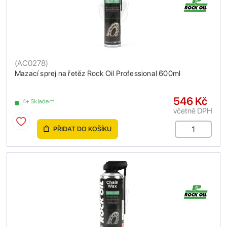
(
AC0278
)
Mazací sprej na řetěz Rock Oil Professional 600ml
546 Kč
4+ Skladem
včetně DPH
PŘIDAT DO KOŠÍKU