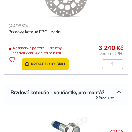
(
AA9650
)
Brzdový kotouč EBC - zadní
3,240 Kč
Neskladová položka - Přibližný
včetně DPH
čas doručení 14 dní od nákupu
PŘIDAT DO KOŠÍKU
Brzdové kotouče - součástky pro montáž
2 Produkty