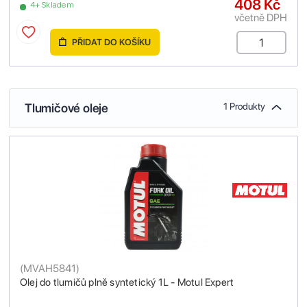
408 Kč
4+ Skladem
včetně DPH
PŘIDAT DO KOŠÍKU
Tlumičové oleje
1 Produkty
(
MVAH5841
)
Olej do tlumičů plně syntetický 1L - Motul Expert