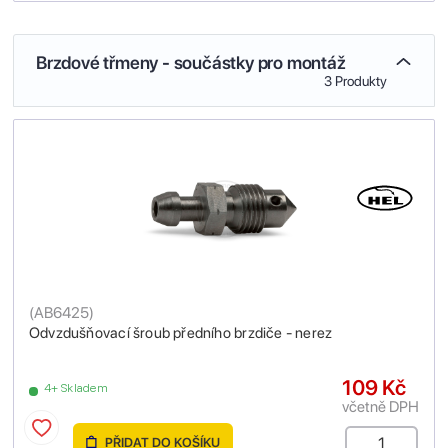
Brzdové třmeny - součástky pro montáž
3 Produkty
(
AB6425
)
Odvzdušňovací šroub předního brzdiče - nerez
109 Kč
4+ Skladem
včetně DPH
PŘIDAT DO KOŠÍKU