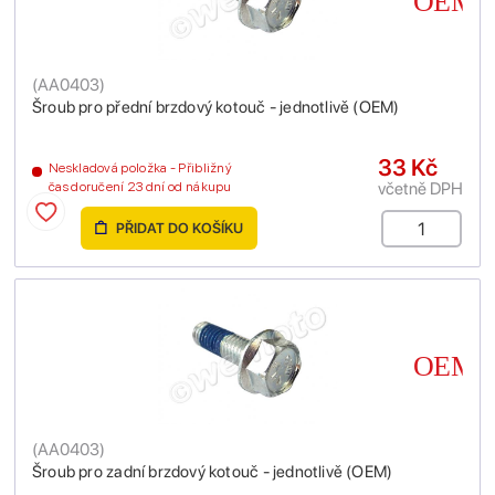
(
AA0403
)
Šroub pro přední brzdový kotouč - jednotlivě (OEM)
33 Kč
Neskladová položka - Přibližný
včetně DPH
čas doručení 23 dní od nákupu
PŘIDAT DO KOŠÍKU
(
AA0403
)
Šroub pro zadní brzdový kotouč - jednotlivě (OEM)