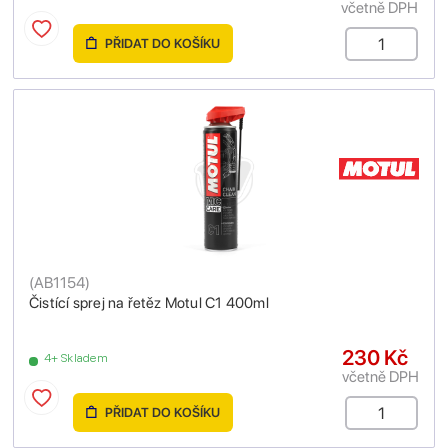
včetně DPH
PŘIDAT DO KOŠÍKU
(
AB1154
)
Čistící sprej na řetěz Motul C1 400ml
230 Kč
4+ Skladem
včetně DPH
PŘIDAT DO KOŠÍKU