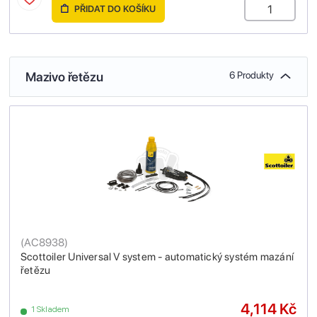
PŘIDAT DO KOŠÍKU
Mazivo řetězu
6 Produkty
(
AC8938
)
Scottoiler Universal V system - automatický systém mazání
řetězu
4,114 Kč
1 Skladem