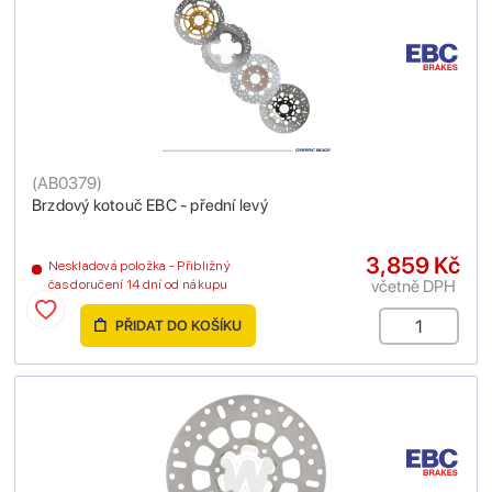
(
AB0379
)
Brzdový kotouč EBC - přední levý
3,859 Kč
Neskladová položka - Přibližný
včetně DPH
čas doručení 14 dní od nákupu
PŘIDAT DO KOŠÍKU