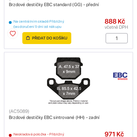
Brzdové destičky EBC standard (GG) - přední
888 Kč
Na centrálním skladě Přibližný
včetně DPH
čas doručení 9 dní od nákupu
PŘIDAT DO KOŠÍKU
(
AC5089
)
Brzdové destičky EBC sintrované (HH) - zadní
971 Kč
Neskladová položka - Přibližný