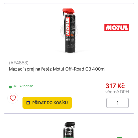
(
AF4653
)
Mazací sprej na řetěz Motul Off-Road C3 400ml
317 Kč
4+ Skladem
včetně DPH
PŘIDAT DO KOŠÍKU