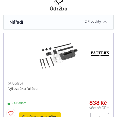
Údržba
Nářadí
2 Produkty
(
AI8595
)
Nýtovačka řetězu
838 Kč
2 Skladem
včetně DPH