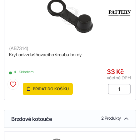
(
AB7314
)
Kryt odvzdušňovacího šroubu brzdy
33 Kč
4+ Skladem
včetně DPH
PŘIDAT DO KOŠÍKU
Brzdové kotouče
2 Produkty