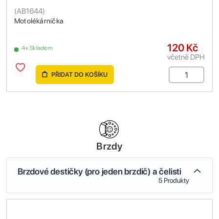
(
AB1644
)
Motolékárnička
120 Kč
4+ Skladem
včetně DPH
PŘIDAT DO KOŠÍKU
Brzdy
Brzdové destičky (pro jeden brzdič) a čelisti
5 Produkty