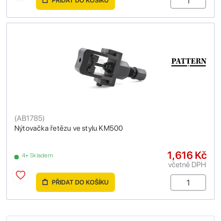
PŘIDAT DO KOŠÍKU
(
AB1785
)
Nýtovačka řetězu ve stylu KM500
1,616 Kč
4+ Skladem
včetně DPH
PŘIDAT DO KOŠÍKU