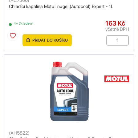
(
AC7300
)
Chladící kapalina Motul Inugel (Autocool) Expert - 1L
163 Kč
4+ Skladem
včetně DPH
PŘIDAT DO KOŠÍKU
(
AH5822
)