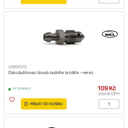
(
AB6425
)
Odvzdušňovací šroub zadního brzdiče - nerez
109 Kč
4+ Skladem
včetně DPH
PŘIDAT DO KOŠÍKU