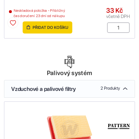
33 Kč
Neskladová položka - Přibližný
včetně DPH
čas doručení 23 dní od nákupu
PŘIDAT DO KOŠÍKU
Palivový systém
Vzduchové a palivové filtry
2 Produkty