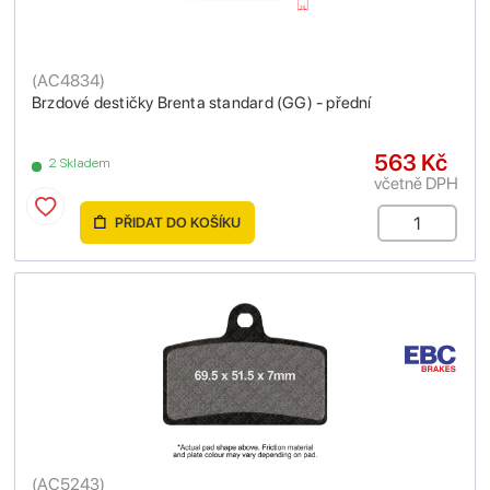
(
AC4834
)
Brzdové destičky Brenta standard (GG) - přední
563 Kč
2 Skladem
včetně DPH
PŘIDAT DO KOŠÍKU
(
AC5243
)