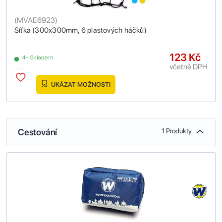
(
MVAE6923
)
Síťka (300x300mm, 6 plastových háčků)
123 Kč
4+ Skladem
včetně DPH
UKÁZAT MOŽNOSTI
Cestování
1 Produkty