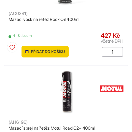
(
AC0281
)
Mazací vosk na řetěz Rock Oil 400ml
427 Kč
4+ Skladem
včetně DPH
PŘIDAT DO KOŠÍKU
(
AH6196
)
Mazací sprej na řetěz Motul Road C2+ 400ml