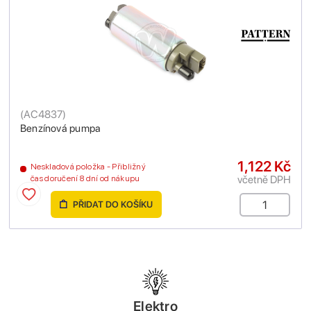
(
AC4837
)
Benzínová pumpa
1,122 Kč
Neskladová položka - Přibližný
včetně DPH
čas doručení 8 dní od nákupu
PŘIDAT DO KOŠÍKU
Elektro