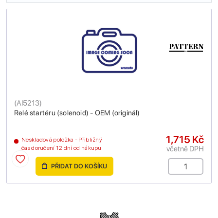
(
AI5213
)
Relé startéru (solenoid) - OEM (originál)
1,715 Kč
Neskladová položka - Přibližný
včetně DPH
čas doručení 12 dní od nákupu
PŘIDAT DO KOŠÍKU