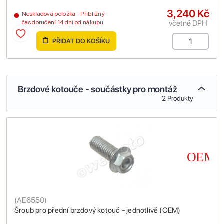
3,240 Kč
Neskladová položka - Přibližný
včetně DPH
čas doručení 14 dní od nákupu
PŘIDAT DO KOŠÍKU
Brzdové kotouče - součástky pro montáž
2 Produkty
(
AE6550
)
Šroub pro přední brzdový kotouč - jednotlivě (OEM)