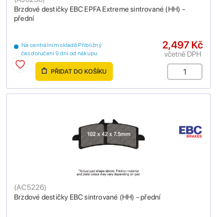
Brzdové destičky EBC EPFA Extreme sintrované (HH) -
přední
2,497 Kč
Na centrálním skladě Přibližný
včetně DPH
čas doručení 9 dní od nákupu
PŘIDAT DO KOŠÍKU
(
AC5226
)
Brzdové destičky EBC sintrované (HH) - přední