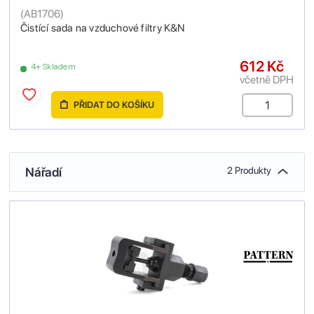
(
AB1706
)
Čistící sada na vzduchové filtry K&N
612 Kč
4+ Skladem
včetně DPH
PŘIDAT DO KOŠÍKU
Nářadí
2 Produkty