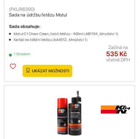
(
PKUR6390
)
Sada na údržbu řetězu Motul
Sada obsahuje:
Motul C1 Chain Clean, čistič řetězu - 400ml (AB1154 , Množství 1)
Kartáč na čištění řetězu (AA4512 , Množství 1)
Začíná na
535 Kč
1 Skladem
včetně DPH
UKÁZAT MOŽNOSTI