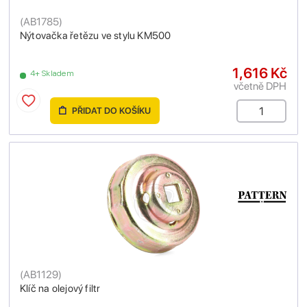
(
AB1785
)
Nýtovačka řetězu ve stylu KM500
1,616 Kč
4+ Skladem
včetně DPH
PŘIDAT DO KOŠÍKU
(
AB1129
)
Klíč na olejový filtr