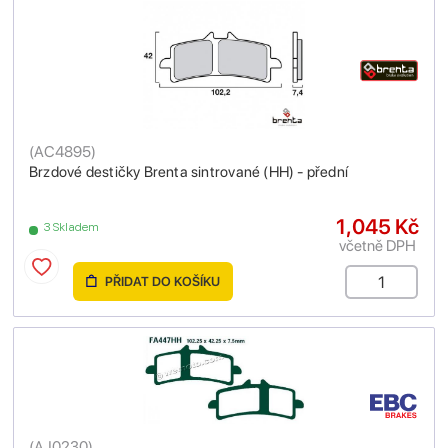
(
AC4895
)
Brzdové destičky Brenta sintrované (HH) - přední
1,045 Kč
3 Skladem
včetně DPH
PŘIDAT DO KOŠÍKU
(
AJ0230
)