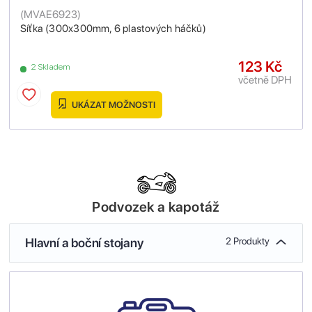
(
MVAE6923
)
Síťka (300x300mm, 6 plastových háčků)
123 Kč
2 Skladem
včetně DPH
UKÁZAT MOŽNOSTI
Podvozek a kapotáž
Hlavní a boční stojany
2 Produkty