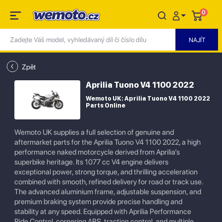
0
Zpět
Aprilia Tuono V4 1100 2022
Wemoto UK: Aprilia Tuono V4 1100 2022
Parts Online
Wemoto UK supplies a full selection of genuine and
aftermarket parts for the Aprilia Tuono V4 1100 2022, a high
performance naked motorcycle derived from Aprilia’s
superbike heritage. Its 1077 cc V4 engine delivers
exceptional power, strong torque, and thrilling acceleration
combined with smooth, refined delivery for road or track use.
The advanced aluminium frame, adjustable suspension, and
premium braking system provide precise handling and
stability at any speed. Equipped with Aprilia Performance
Ride Control, cornering ABS, traction control, and multiple