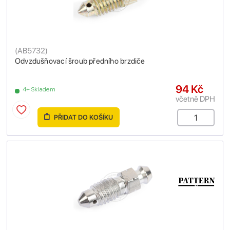
(
AB5732
)
Odvzdušňovací šroub předního brzdiče
94 Kč
4+ Skladem
včetně DPH
PŘIDAT DO KOŠÍKU