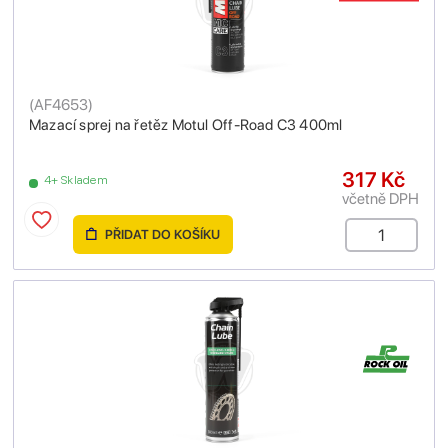
(
AF4653
)
Mazací sprej na řetěz Motul Off-Road C3 400ml
317 Kč
4+ Skladem
včetně DPH
PŘIDAT DO KOŠÍKU