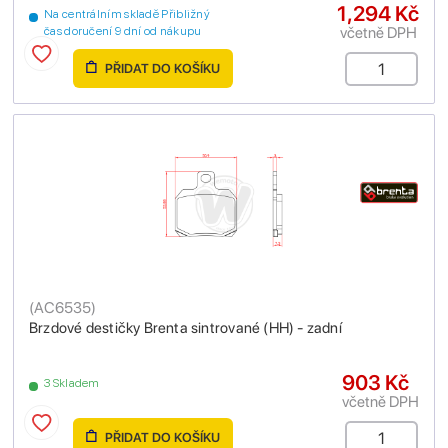
1,294 Kč
Na centrálním skladě Přibližný
včetně DPH
čas doručení 9 dní od nákupu
PŘIDAT DO KOŠÍKU
(
AC6535
)
Brzdové destičky Brenta sintrované (HH) - zadní
903 Kč
3 Skladem
včetně DPH
PŘIDAT DO KOŠÍKU