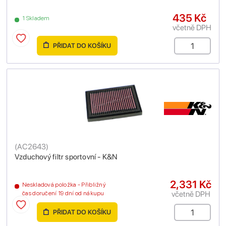
435 Kč
1 Skladem
včetně DPH
PŘIDAT DO KOŠÍKU
(
AC2643
)
Vzduchový filtr sportovní - K&N
2,331 Kč
Neskladová položka - Přibližný
včetně DPH
čas doručení 19 dní od nákupu
PŘIDAT DO KOŠÍKU