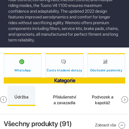
riding modes, the Tuono V4 1100 ensures maximum
confidence and adaptability. The updated 2022 design
features improved aerodynamics and comfort for longer
rides without sacrificing agility. Wemoto offers premium
components including filters, service kits, brake pads, chains,
and sprockets, all manufactured for perfect fitment and long
term reliability.
WhatsApp
Často kladené dotazy
Obchodní podmínky
Kategorie
Údržba
Příslušenství
Podvozek a
a zavazadla
kapotáž
Všechny produkty (
91
)
Zobrazit vše