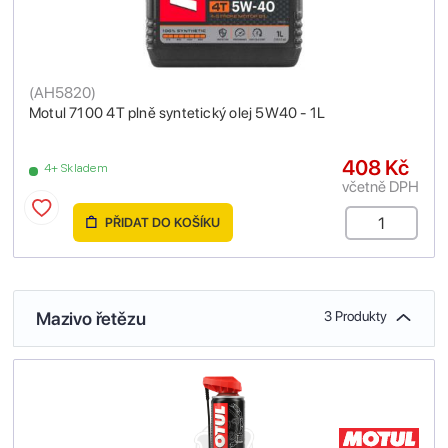
(
AH5820
)
Motul 7100 4T plně syntetický olej 5W40 - 1L
408 Kč
4+ Skladem
včetně DPH
PŘIDAT DO KOŠÍKU
Mazivo řetězu
3 Produkty