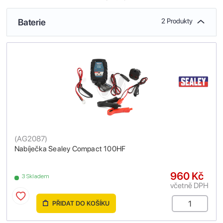
Baterie
2 Produkty
(
AG2087
)
Nabíječka Sealey Compact 100HF
960 Kč
3 Skladem
včetně DPH
PŘIDAT DO KOŠÍKU