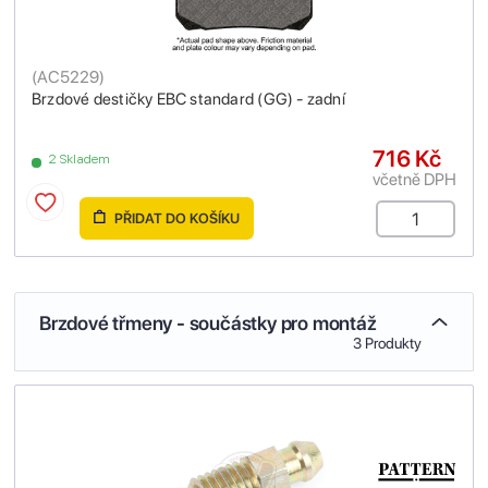
(
AC5229
)
Brzdové destičky EBC standard (GG) - zadní
716 Kč
2 Skladem
včetně DPH
PŘIDAT DO KOŠÍKU
Brzdové třmeny - součástky pro montáž
3 Produkty