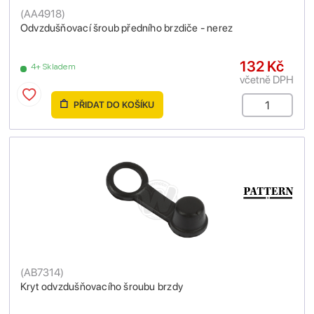
(
AA4918
)
Odvzdušňovací šroub předního brzdiče - nerez
132 Kč
4+ Skladem
včetně DPH
PŘIDAT DO KOŠÍKU
(
AB7314
)
Kryt odvzdušňovacího šroubu brzdy