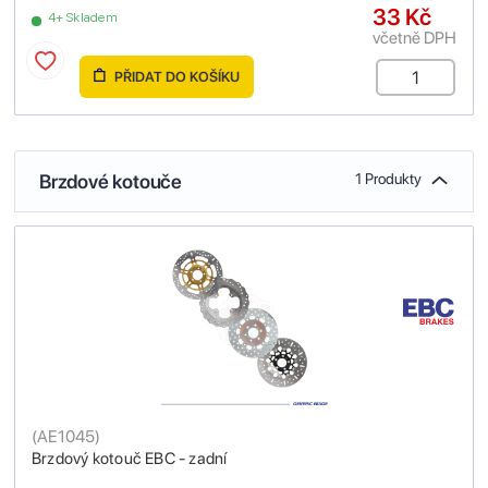
33 Kč
4+ Skladem
včetně DPH
PŘIDAT DO KOŠÍKU
Brzdové kotouče
1 Produkty
(
AE1045
)
Brzdový kotouč EBC - zadní