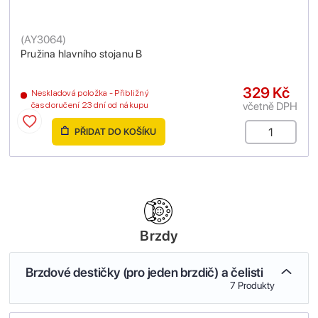
(
AY3064
)
Pružina hlavního stojanu B
329 Kč
Neskladová položka - Přibližný
včetně DPH
čas doručení 23 dní od nákupu
PŘIDAT DO KOŠÍKU
Brzdy
Brzdové destičky (pro jeden brzdič) a čelisti
7 Produkty