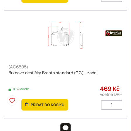
(
AC6505
)
Brzdové destičky Brenta standard (GG) - zadní
469 Kč
4 Skladem
včetně DPH
PŘIDAT DO KOŠÍKU