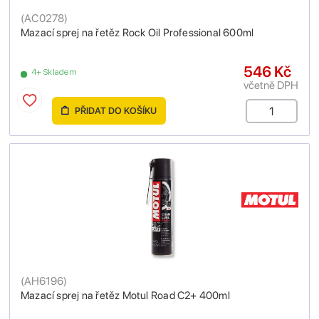
(
AC0278
)
Mazací sprej na řetěz Rock Oil Professional 600ml
546 Kč
4+ Skladem
včetně DPH
PŘIDAT DO KOŠÍKU
(
AH6196
)
Mazací sprej na řetěz Motul Road C2+ 400ml