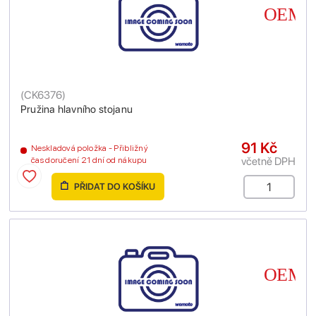
(
CK6376
)
Pružina hlavního stojanu
91 Kč
Neskladová položka - Přibližný
včetně DPH
čas doručení 21 dní od nákupu
PŘIDAT DO KOŠÍKU