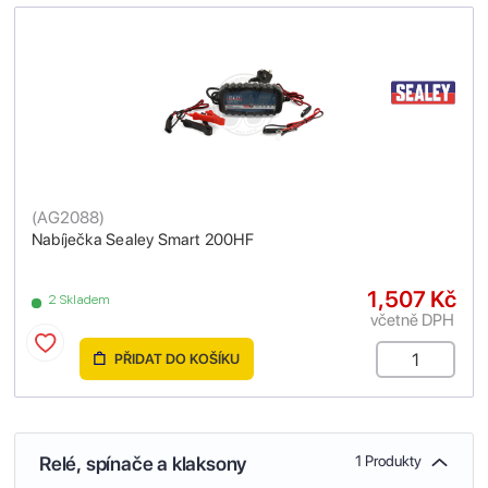
(
AG2088
)
Nabíječka Sealey Smart 200HF
1,507 Kč
2 Skladem
včetně DPH
PŘIDAT DO KOŠÍKU
Relé, spínače a klaksony
1 Produkty