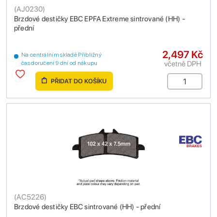
(
AJ0230
)
Brzdové destičky EBC EPFA Extreme sintrované (HH) -
přední
2,497 Kč
Na centrálním skladě Přibližný
včetně DPH
čas doručení 9 dní od nákupu
PŘIDAT DO KOŠÍKU
(
AC5226
)
Brzdové destičky EBC sintrované (HH) - přední