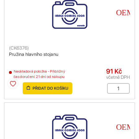
(
CK6376
)
Pružina hlavního stojanu
91 Kč
Neskladová položka - Přibližný
včetně DPH
čas doručení 21 dní od nákupu
PŘIDAT DO KOŠÍKU