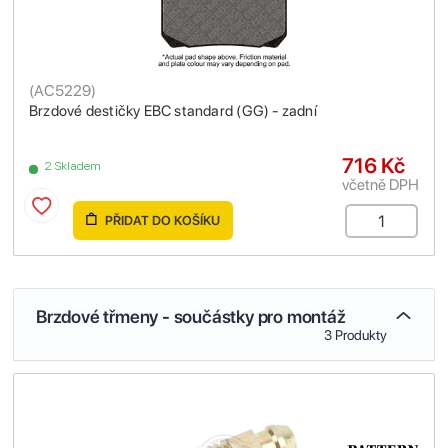
(
AC5229
)
Brzdové destičky EBC standard (GG) - zadní
716 Kč
2 Skladem
včetně DPH
PŘIDAT DO KOŠÍKU
Brzdové třmeny - součástky pro montáž
3 Produkty