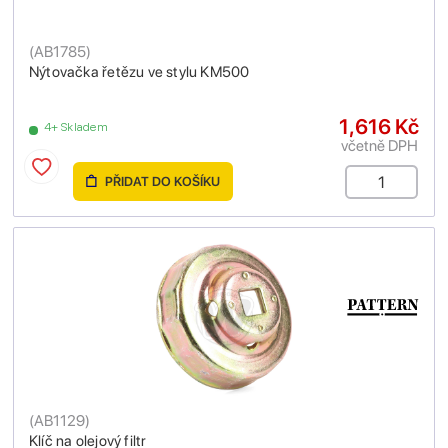
(
AB1785
)
Nýtovačka řetězu ve stylu KM500
1,616 Kč
4+ Skladem
včetně DPH
PŘIDAT DO KOŠÍKU
(
AB1129
)
Klíč na olejový filtr