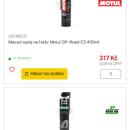
(
AF4653
)
Mazací sprej na řetěz Motul Off-Road C3 400ml
317 Kč
4+ Skladem
včetně DPH
PŘIDAT DO KOŠÍKU