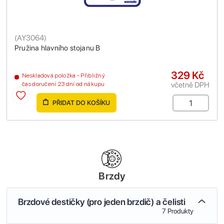
(
AY3064
)
Pružina hlavního stojanu B
329 Kč
Neskladová položka - Přibližný
včetně DPH
čas doručení 23 dní od nákupu
PŘIDAT DO KOŠÍKU
Brzdy
Brzdové destičky (pro jeden brzdič) a čelisti
7 Produkty