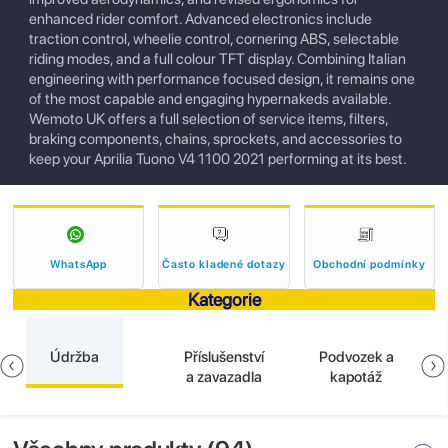
enhanced rider comfort. Advanced electronics include
traction control, wheelie control, cornering ABS, selectable
riding modes, and a full colour TFT display. Combining Italian
engineering with performance focused design, it remains one
of the most capable and engaging hypernakeds available.
Wemoto UK offers a full selection of service items, filters,
braking components, chains, sprockets, and accessories to
keep your Aprilia Tuono V4 1100 2021 performing at its best.
WhatsApp
Často kladené dotazy
Obchodní podmínky
Kategorie
Údržba
Příslušenství
Podvozek a
a zavazadla
kapotáž