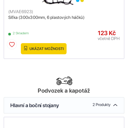
(
MVAE6923
)
Síťka (300x300mm, 6 plastových háčků)
123 Kč
2 Skladem
včetně DPH
UKÁZAT MOŽNOSTI
Podvozek a kapotáž
Hlavní a boční stojany
2 Produkty