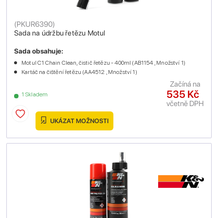
(
PKUR6390
)
Sada na údržbu řetězu Motul
Sada obsahuje:
Motul C1 Chain Clean, čistič řetězu - 400ml (AB1154 , Množství 1)
Kartáč na čištění řetězu (AA4512 , Množství 1)
Začíná na
535 Kč
1 Skladem
včetně DPH
UKÁZAT MOŽNOSTI