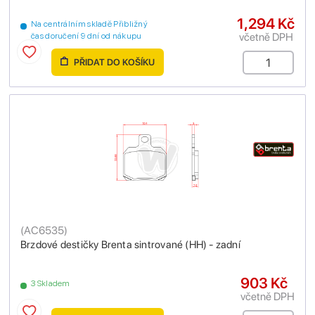
1,294 Kč
Na centrálním skladě Přibližný
včetně DPH
čas doručení 9 dní od nákupu
PŘIDAT DO KOŠÍKU
(
AC6535
)
Brzdové destičky Brenta sintrované (HH) - zadní
903 Kč
3 Skladem
včetně DPH