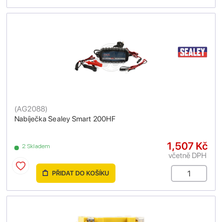
(
AG2088
)
Nabíječka Sealey Smart 200HF
1,507 Kč
2 Skladem
včetně DPH
PŘIDAT DO KOŠÍKU