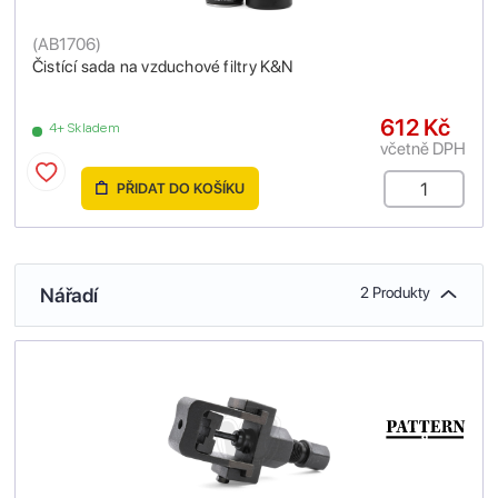
(
AB1706
)
Čistící sada na vzduchové filtry K&N
612 Kč
4+ Skladem
včetně DPH
PŘIDAT DO KOŠÍKU
Nářadí
2 Produkty