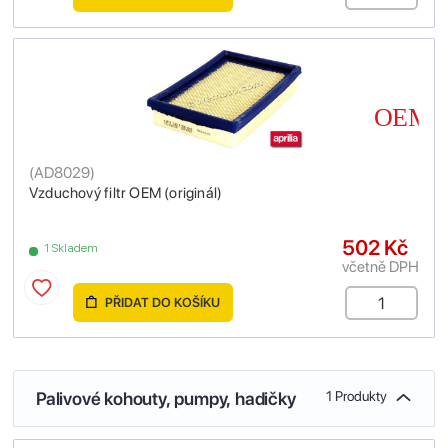
(
AD8029
)
Vzduchový filtr OEM (originál)
502 Kč
1 Skladem
včetně DPH
PŘIDAT DO KOŠÍKU
Palivové kohouty, pumpy, hadičky
1 Produkty