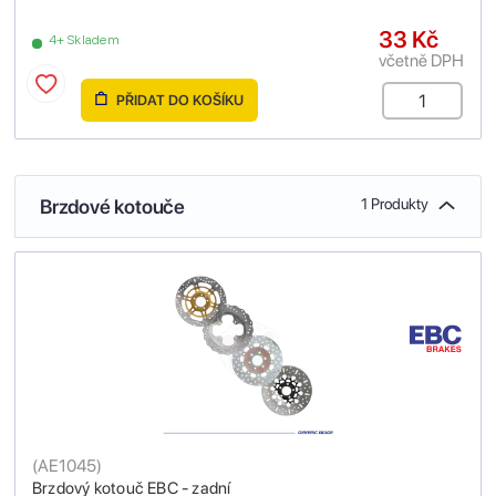
33 Kč
4+ Skladem
včetně DPH
PŘIDAT DO KOŠÍKU
Brzdové kotouče
1 Produkty
(
AE1045
)
Brzdový kotouč EBC - zadní