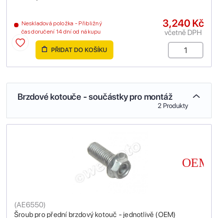
3,240 Kč
Neskladová položka - Přibližný
včetně DPH
čas doručení 14 dní od nákupu
PŘIDAT DO KOŠÍKU
Brzdové kotouče - součástky pro montáž
2 Produkty
(
AE6550
)
Šroub pro přední brzdový kotouč - jednotlivě (OEM)