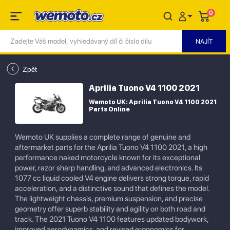
0
Zpět
Aprilia Tuono V4 1100 2021
Wemoto UK: Aprilia Tuono V4 1100 2021
Parts Online
Wemoto UK supplies a complete range of genuine and
aftermarket parts for the Aprilia Tuono V4 1100 2021, a high
performance naked motorcycle known for its exceptional
power, razor sharp handling, and advanced electronics. Its
1077 cc liquid cooled V4 engine delivers strong torque, rapid
acceleration, and a distinctive sound that defines the model.
The lightweight chassis, premium suspension, and precise
geometry offer superb stability and agility on both road and
track. The 2021 Tuono V4 1100 features updated bodywork,
improved aerodynamics, and revised ergonomics for