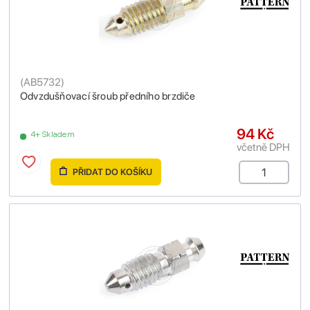
(
AB5732
)
Odvzdušňovací šroub předního brzdiče
94 Kč
4+ Skladem
včetně DPH
PŘIDAT DO KOŠÍKU