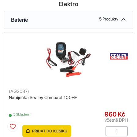
Elektro
Baterie
5 Produkty
(
AG2087
)
Nabíječka Sealey Compact 100HF
960 Kč
3 Skladem
včetně DPH
PŘIDAT DO KOŠÍKU