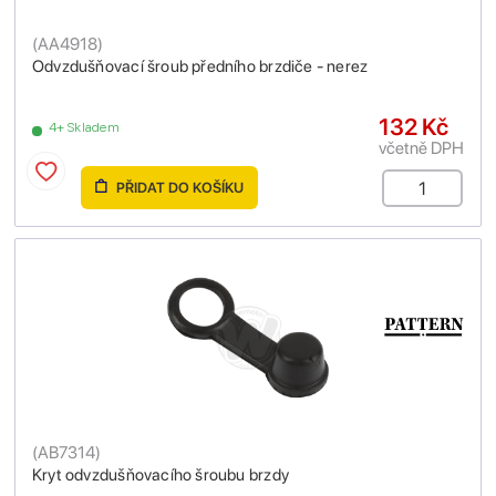
(
AA4918
)
Odvzdušňovací šroub předního brzdiče - nerez
132 Kč
4+ Skladem
včetně DPH
PŘIDAT DO KOŠÍKU
(
AB7314
)
Kryt odvzdušňovacího šroubu brzdy