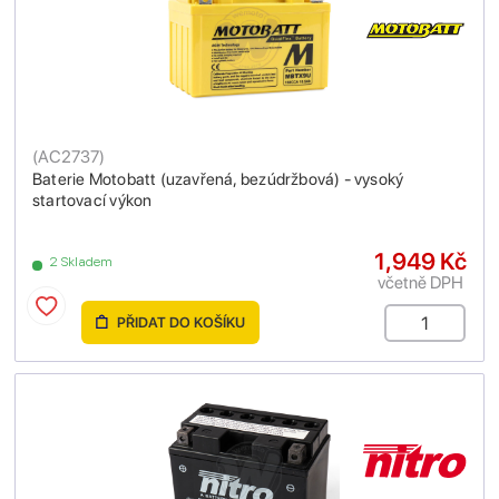
(
AC2737
)
Baterie Motobatt (uzavřená, bezúdržbová) - vysoký
startovací výkon
1,949 Kč
2 Skladem
včetně DPH
PŘIDAT DO KOŠÍKU