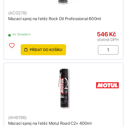
(
AC0278
)
Mazací sprej na řetěz Rock Oil Professional 600ml
546 Kč
4+ Skladem
včetně DPH
PŘIDAT DO KOŠÍKU
(
AH6196
)
Mazací sprej na řetěz Motul Road C2+ 400ml