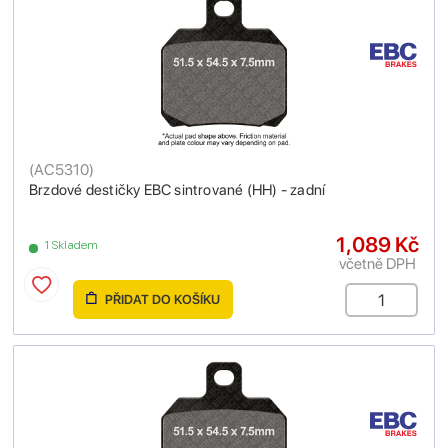
(
AC5310
)
Brzdové destičky EBC sintrované (HH) - zadní
1,089 Kč
1 Skladem
včetně DPH
PŘIDAT DO KOŠÍKU