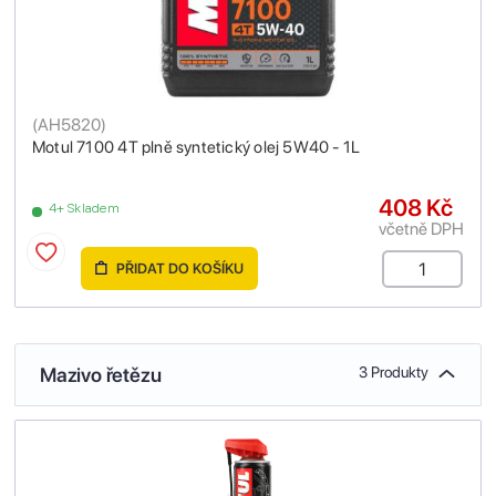
(
AH5820
)
Motul 7100 4T plně syntetický olej 5W40 - 1L
408 Kč
4+ Skladem
včetně DPH
PŘIDAT DO KOŠÍKU
Mazivo řetězu
3 Produkty