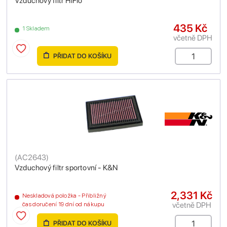
Vzduchový filtr HiFlo
435 Kč
1 Skladem
včetně DPH
PŘIDAT DO KOŠÍKU
(
AC2643
)
Vzduchový filtr sportovní - K&N
2,331 Kč
Neskladová položka - Přibližný
včetně DPH
čas doručení 19 dní od nákupu
PŘIDAT DO KOŠÍKU