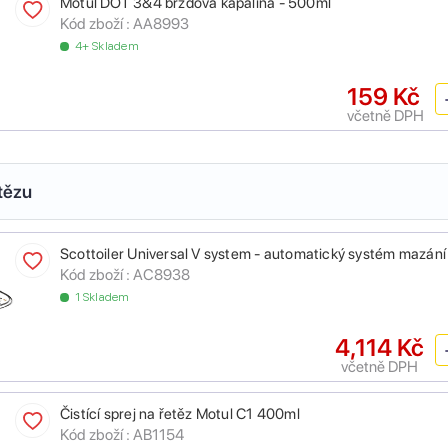
Motul DOT 3&4 brzdová kapalina - 500ml
Kód zboží :
AA8993
4+ Skladem
159 Kč
včetně DPH
tězu
Scottoiler Universal V system - automatický systém mazání
Kód zboží :
AC8938
1 Skladem
4,114 Kč
včetně DPH
Čistící sprej na řetěz Motul C1 400ml
Kód zboží :
AB1154