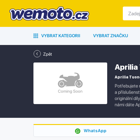
VYBRAT KATEGORII
VYBRAT ZNAČKU
Zpět
Aprili
Aprilia Tuon
Potřebujete 
a příslušens
originální dí
námi dáte Ap
WhatsApp