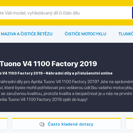
MAZIVA A ČISTIČE ŘETĚZU
ČISTIČE MOTOCYKLU
TLUMI
a Tuono V4 1100 Factory 2019
o V4 1100 Factory 2019 – Náhradní díly a příslušenství online
náhradní díly pro Aprilia Tuono V4 1100 Factory 2019? Jste na správné
tví, které byste mohli potřebovat pro veškerou údržbu vašeho motocykl
ly se zaručenou kvalitou, protože kvalita a bezpečnost je u nás na prvním
rilia Tuono V4 1100 Factory 2019 zpět do kupy!
Často kladené dotazy