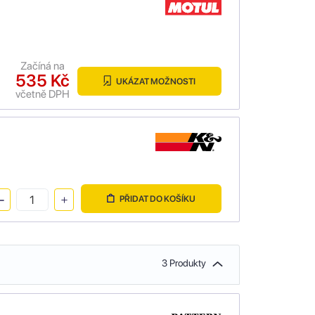
Začíná na
535 Kč
UKÁZAT MOŽNOSTI
včetně DPH
PŘIDAT DO KOŠÍKU
3 Produkty