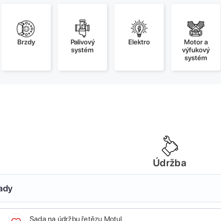
Brzdy
Palivový
Elektro
Motor a
systém
výfukový
systém
Údržba
sady
Sada na údržbu řetězu Motul