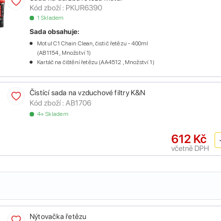
Kód zboží :
PKUR6390
1 Skladem
Sada obsahuje:
Motul C1 Chain Clean, čistič řetězu - 400ml
(AB1154 , Množství 1)
Kartáč na čištění řetězu (AA4512 , Množství 1)
Čistící sada na vzduchové filtry K&N
Kód zboží :
AB1706
4+ Skladem
612 Kč
včetně DPH
Nýtovačka řetězu