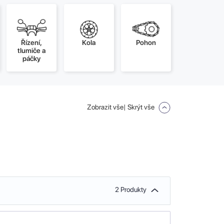
Řízení,
Kola
Pohon
tlumiče a
páčky
Zobrazit vše
| Skrýt vše
2 Produkty