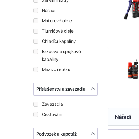
Servisní sady
Nářadí
Motorové oleje
Tlumičové oleje
Chladící kapaliny
Brzdové a spojkové
kapaliny
Mazivo řetězu
Příslušenství a zavazadla
Zavazadla
Cestování
Nářadí
Podvozek a kapotáž