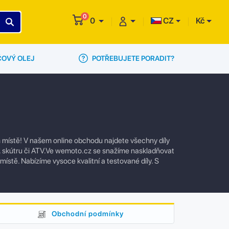
0
0
CZ
Kč
POTŘEBUJETE PORADIT?
ČOVÝ OLEJ
m místě! V našem online obchodu najdete všechny díly
u, skútru či ATV.Ve wemoto.cz se snažíme naskladňovat
 místě. Nabízíme vysoce kvalitní a testované díly. S
Obchodní podmínky