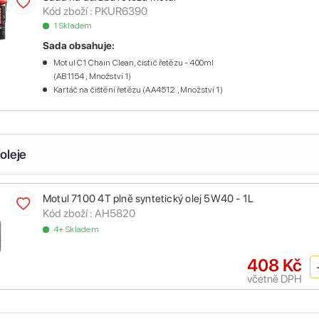
Kód zboží :
PKUR6390
1 Skladem
Sada obsahuje:
Motul C1 Chain Clean, čistič řetězu - 400ml
(AB1154 , Množství 1)
Kartáč na čištění řetězu (AA4512 , Množství 1)
oleje
Motul 7100 4T plně syntetický olej 5W40 - 1L
Kód zboží :
AH5820
4+ Skladem
408 Kč
včetně DPH