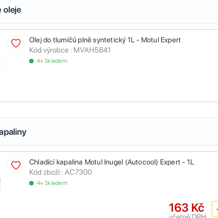
 oleje
Olej do tlumičů plně syntetický 1L - Motul Expert
Kód výrobce :
MVAH5841
4+ Skladem
apaliny
Chladící kapalina Motul Inugel (Autocool) Expert - 1L
Kód zboží :
AC7300
4+ Skladem
163 Kč
včetně DPH