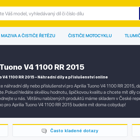
MAZIVA A ČISTIČE ŘETĚZU
ČISTIČE MOTOCYKLU
TLUMI
a Tuono V4 1100 RR 2015
o V4 1100 RR 2015 – Náhradní díly a příslušenství online
e náhradní díly nebo příslušenství pro Aprilia Tuono V4 1100 RR 2015, 
e.Pokud hledáte skvělou hodnotu, špičkovou kvalitu a chcete mít díly co 
dnejte u nás. Většinu nabízených produktů máme skladem v České repu
o pro Aprilia Tuono V4 1100 RR 2015 budete mít doma cobydup!
Často kladené dotazy