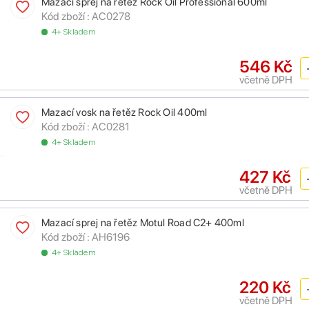
Mazací sprej na řetěz Rock Oil Professional 600ml
Kód zboží :
AC0278
4+ Skladem
546 Kč
včetně DPH
Mazací vosk na řetěz Rock Oil 400ml
Kód zboží :
AC0281
4+ Skladem
427 Kč
včetně DPH
Mazací sprej na řetěz Motul Road C2+ 400ml
Kód zboží :
AH6196
4+ Skladem
220 Kč
včetně DPH