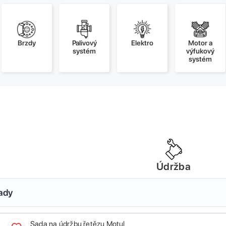
Brzdy
Palivový
Elektro
Motor a
systém
výfukový
systém
Údržba
sady
Sada na údržbu řetězu Motul