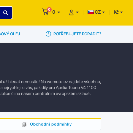
0
0
CZ
Kč
POTŘEBUJETE PORADIT?
ČOVÝ OLEJ
dál už hledat nemusíte! Na wemoto.cz najdete všechno,
nejrychleji u vás, pak díly pro Aprilia Tuono V4 1100
blice či na našem centrálním evropském skladě,
Obchodní podmínky