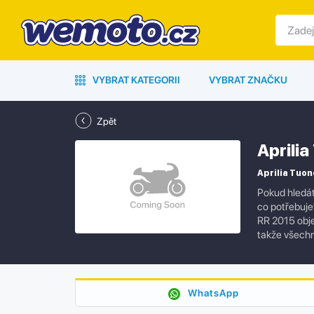
VYBRAT KATEGORII
VYBRAT ZNAČKU
Zpět
Aprili
Aprilia Tuon
Pokud hledát
co potřebujet
RR 2015 obje
takže všechn
WhatsApp