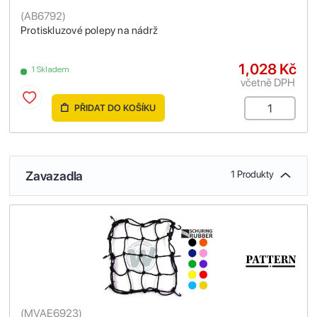
(
AB6792
)
Protiskluzové polepy na nádrž
1,028 Kč
1 Skladem
včetně DPH
PŘIDAT DO KOŠÍKU
Zavazadla
1 Produkty
(
MVAE6923
)