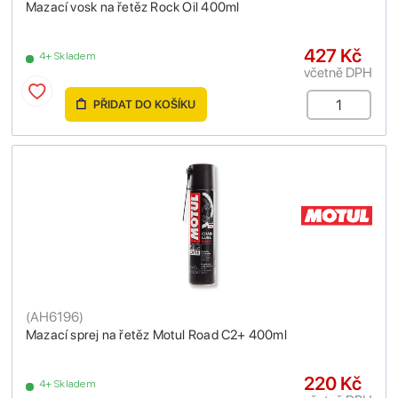
Mazací vosk na řetěz Rock Oil 400ml
427 Kč
4+ Skladem
včetně DPH
PŘIDAT DO KOŠÍKU
(
AH6196
)
Mazací sprej na řetěz Motul Road C2+ 400ml
220 Kč
4+ Skladem