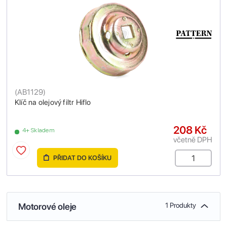
(
AB1129
)
Klíč na olejový filtr Hiflo
208 Kč
4+ Skladem
včetně DPH
PŘIDAT DO KOŠÍKU
Motorové oleje
1 Produkty