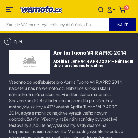
0
Zpět
Aprilia Tuono V4 R APRC 2014
Aprilia Tuono V4 R APRC 2014 – Náhradní
díly a příslušenství online
Všechno co potřebujete pro Aprilia Tuono V4 R APRC 2014
najdete u nás na wemoto.cz. Nabízíme širokou škálu
náhradních dílů, příslušenství a dílenského materiálu.
Snažíme se držet skladem co nejvíce dílů pro všechny
motocykly, skútry a ATV včetně Aprilia Tuono V4 R APRC
2014, abyste mohli co nejdříve vyrazit vstříc novým
dobrodružstvím. Všechny naše náhradní díly byly pečlivě
testovány a jsou té nejvyšší kvality. Vždy dbáme na
bezpečnost našich zákazníků. V případě jakýchkoliv dotazů
nás neváhejte kontaktovat, vždy vám rádi pomůžeme.