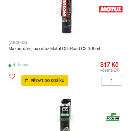
(
AF4653
)
Mazací sprej na řetěz Motul Off-Road C3 400ml
317 Kč
4+ Skladem
včetně DPH
PŘIDAT DO KOŠÍKU