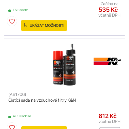
Začíná na
535 Kč
1 Skladem
včetně DPH
UKÁZAT MOŽNOSTI
(
AB1706
)
Čistící sada na vzduchové filtry K&N
612 Kč
4+ Skladem
včetně DPH