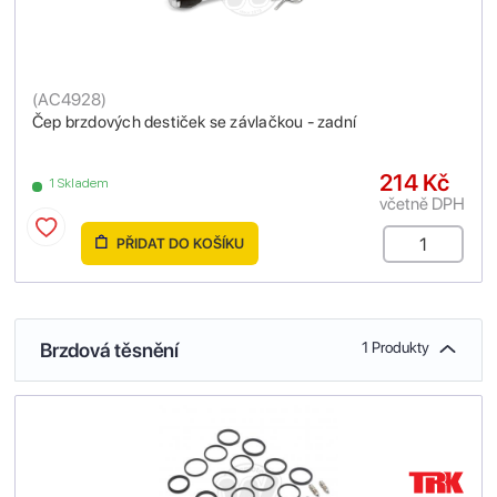
(
AC4928
)
Čep brzdových destiček se závlačkou - zadní
214 Kč
1 Skladem
včetně DPH
PŘIDAT DO KOŠÍKU
Brzdová těsnění
1 Produkty