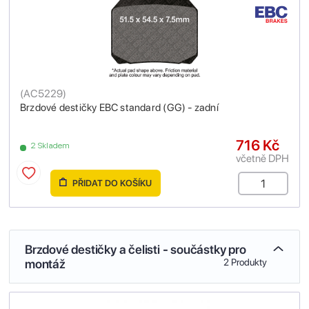
(
AC5229
)
Brzdové destičky EBC standard (GG) - zadní
716 Kč
2 Skladem
včetně DPH
PŘIDAT DO KOŠÍKU
Brzdové destičky a čelisti - součástky pro
montáž
2 Produkty