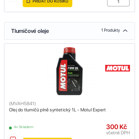
PŘIDAT DO KOŠÍKU
Tlumičové oleje
1 Produkty
(
MVAH5841
)
Olej do tlumičů plně syntetický 1L - Motul Expert
300 Kč
4+ Skladem
včetně DPH