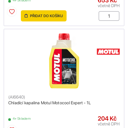
653 Kč
4+ Skladem
včetně DPH
PŘIDAT DO KOŠÍKU
(
AI6640
)
Chladící kapalina Motul Motocool Expert - 1L
204 Kč
4+ Skladem
včetně DPH