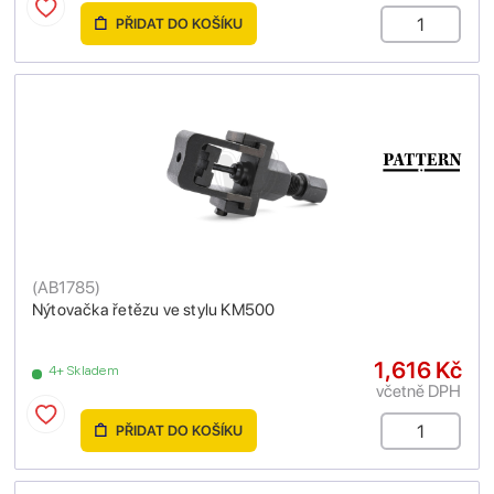
PŘIDAT DO KOŠÍKU
(
AB1785
)
Nýtovačka řetězu ve stylu KM500
1,616 Kč
4+ Skladem
včetně DPH
PŘIDAT DO KOŠÍKU