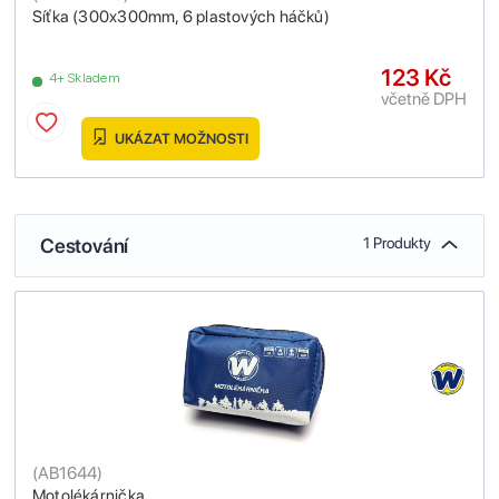
Síťka (300x300mm, 6 plastových háčků)
123 Kč
4+ Skladem
včetně DPH
UKÁZAT MOŽNOSTI
Cestování
1 Produkty
(
AB1644
)
Motolékárnička