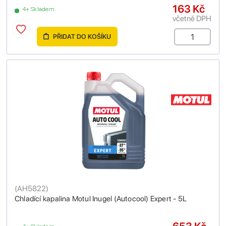
163 Kč
4+ Skladem
včetně DPH
PŘIDAT DO KOŠÍKU
(
AH5822
)
Chladící kapalina Motul Inugel (Autocool) Expert - 5L