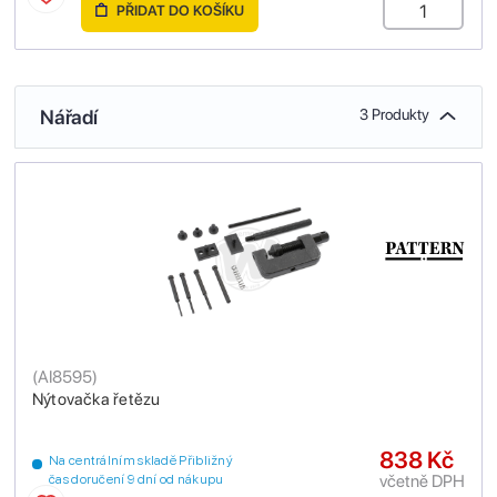
PŘIDAT DO KOŠÍKU
Nářadí
3 Produkty
(
AI8595
)
Nýtovačka řetězu
838 Kč
Na centrálním skladě Přibližný
včetně DPH
čas doručení 9 dní od nákupu