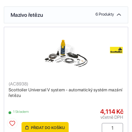
Mazivo řetězu
6 Produkty
(
AC8938
)
Scottoiler Universal V system - automatický systém mazání
řetězu
4,114 Kč
1 Skladem
včetně DPH
PŘIDAT DO KOŠÍKU