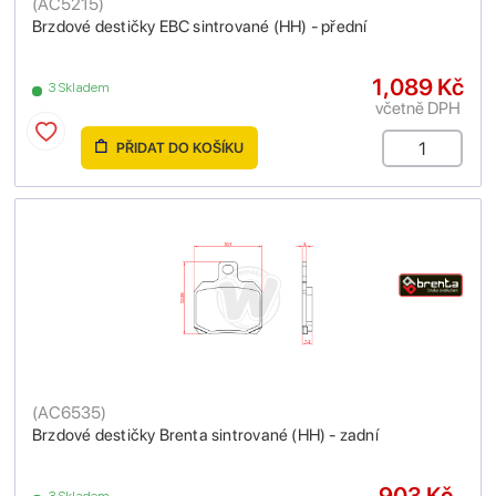
(
AC5215
)
Brzdové destičky EBC sintrované (HH) - přední
1,089 Kč
3 Skladem
včetně DPH
PŘIDAT DO KOŠÍKU
(
AC6535
)
Brzdové destičky Brenta sintrované (HH) - zadní
903 Kč
3 Skladem