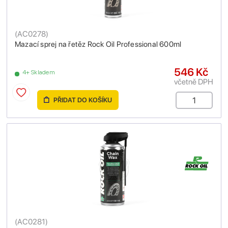
(
AC0278
)
Mazací sprej na řetěz Rock Oil Professional 600ml
546 Kč
4+ Skladem
včetně DPH
PŘIDAT DO KOŠÍKU
(
AC0281
)