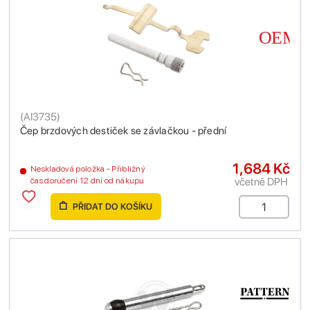
(
AI3735
)
Čep brzdových destiček se závlačkou - přední
1,684 Kč
Neskladová položka - Přibližný
včetně DPH
čas doručení 12 dní od nákupu
PŘIDAT DO KOŠÍKU