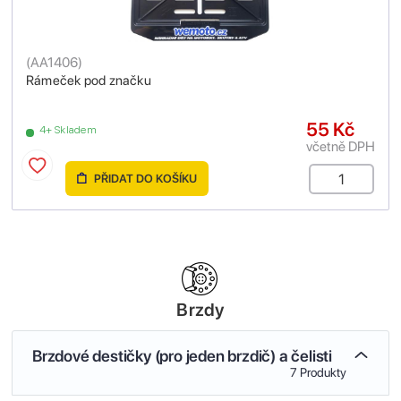
(
AA1406
)
Rámeček pod značku
55 Kč
4+ Skladem
včetně DPH
PŘIDAT DO KOŠÍKU
Brzdy
Brzdové destičky (pro jeden brzdič) a čelisti
7 Produkty