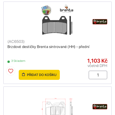
(
AC6503
)
Brzdové destičky Brenta sintrované (HH) - přední
1,103 Kč
3 Skladem
včetně DPH
PŘIDAT DO KOŠÍKU