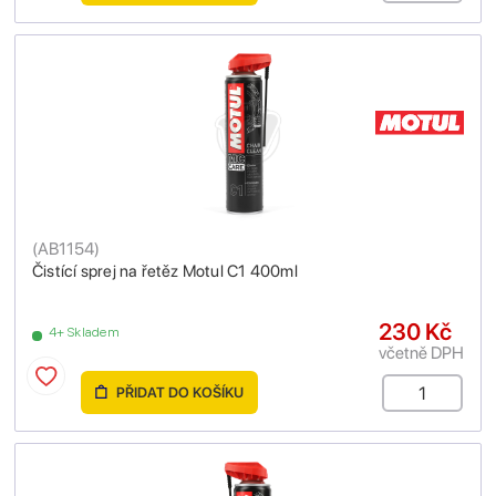
(
AB1154
)
Čistící sprej na řetěz Motul C1 400ml
230 Kč
4+ Skladem
včetně DPH
PŘIDAT DO KOŠÍKU