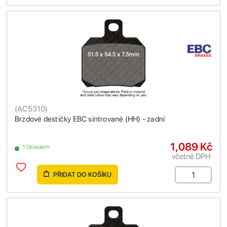
(
AC5310
)
Brzdové destičky EBC sintrované (HH) - zadní
1,089 Kč
1 Skladem
včetně DPH
PŘIDAT DO KOŠÍKU