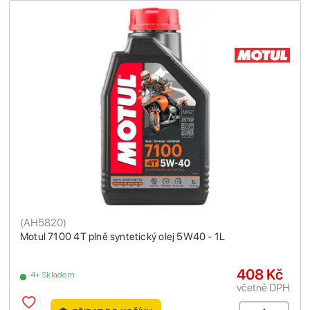
(
AH5820
)
Motul 7100 4T plně syntetický olej 5W40 - 1L
408 Kč
4+ Skladem
včetně DPH