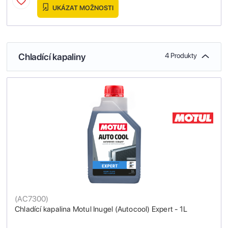
UKÁZAT MOŽNOSTI
Chladící kapaliny
4 Produkty
(
AC7300
)
Chladící kapalina Motul Inugel (Autocool) Expert - 1L