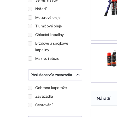
Servisní sady
Nářadí
Motorové oleje
Tlumičové oleje
Chladící kapaliny
Brzdové a spojkové
kapaliny
Mazivo řetězu
Příslušenství a zavazadla
Ochrana kapotáže
Zavazadla
Nářadí
Cestování