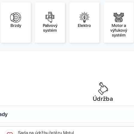
Brzdy
Palivový
Elektro
Motor a
systém
výfukový
systém
Údržba
sady
Sada na údržbu řetězu Motul