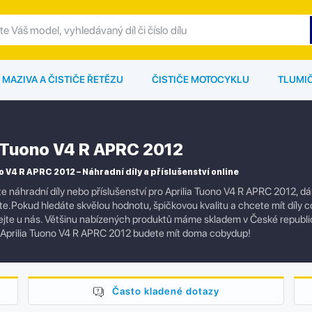
MAZIVA A ČISTIČE ŘETĚZU
ČISTIČE MOTOCYKLU
TLUMI
a Tuono V4 R APRC 2012
o V4 R APRC 2012 – Náhradní díly a příslušenství online
e náhradní díly nebo příslušenství pro Aprilia Tuono V4 R APRC 2012, d
e.Pokud hledáte skvělou hodnotu, špičkovou kvalitu a chcete mít díly co 
jte u nás. Většinu nabízených produktů máme skladem v České republi
 Aprilia Tuono V4 R APRC 2012 budete mít doma cobydup!
Často kladené dotazy