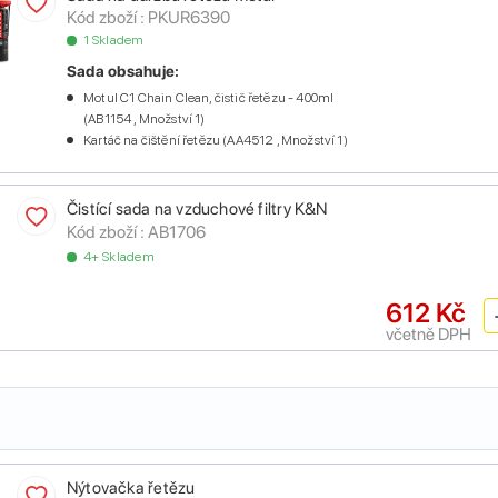
Kód zboží :
PKUR6390
1 Skladem
Sada obsahuje:
Motul C1 Chain Clean, čistič řetězu - 400ml
(AB1154 , Množství 1)
Kartáč na čištění řetězu (AA4512 , Množství 1)
Čistící sada na vzduchové filtry K&N
Kód zboží :
AB1706
4+ Skladem
612 Kč
včetně DPH
Nýtovačka řetězu