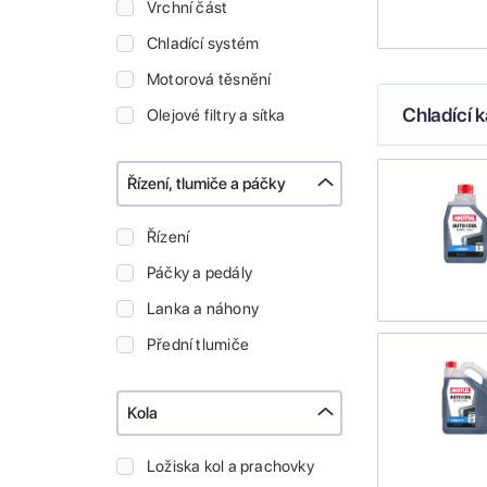
Vrchní část
Chladící systém
Motorová těsnění
Chladící k
Olejové filtry a sítka
Řízení, tlumiče a páčky
Řízení
Páčky a pedály
Lanka a náhony
Přední tlumiče
Kola
Ložiska kol a prachovky