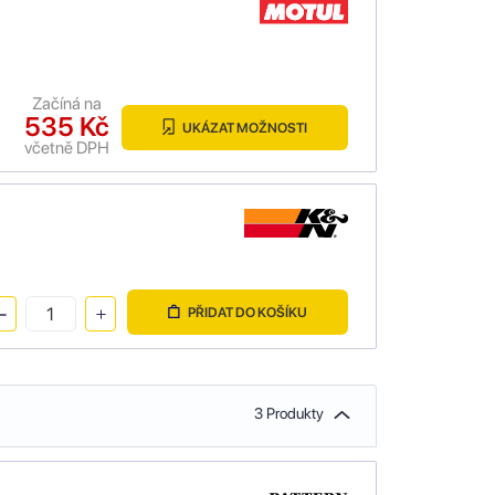
Začíná na
535 Kč
UKÁZAT MOŽNOSTI
včetně DPH
PŘIDAT DO KOŠÍKU
3 Produkty