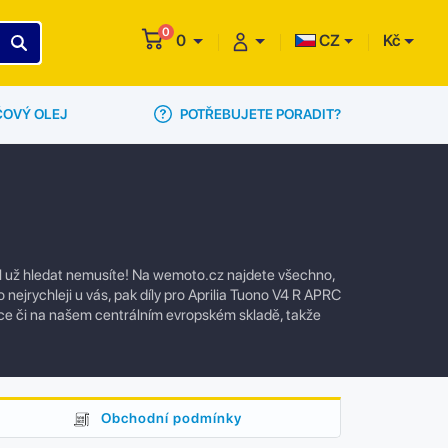
0
0
CZ
Kč
POTŘEBUJETE PORADIT?
ČOVÝ OLEJ
ál už hledat nemusíte! Na wemoto.cz najdete všechno,
nejrychleji u vás, pak díly pro Aprilia Tuono V4 R APRC
ce či na našem centrálním evropském skladě, takže
Obchodní podmínky