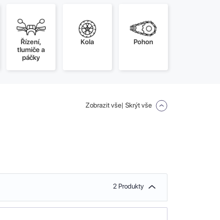
Řízení,
Kola
Pohon
tlumiče a
páčky
Zobrazit vše
| Skrýt vše
2 Produkty