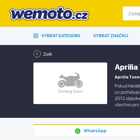
VYBRAT KATEGORII
VYBRAT ZNAČKU
Zpět
Aprili
Aprilia Tuon
Pokud hledát
co potřebujet
2012 objedne
všechno pro
WhatsApp