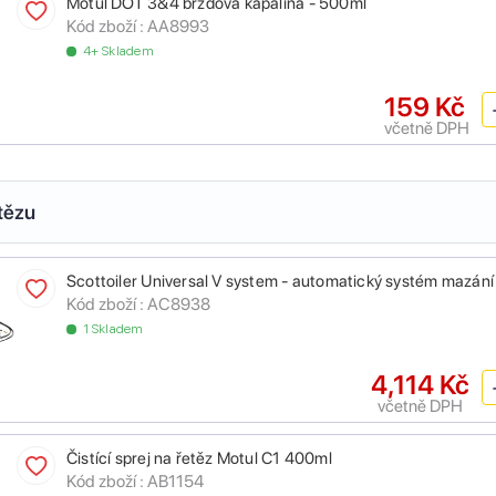
Motul DOT 3&4 brzdová kapalina - 500ml
Kód zboží :
AA8993
4+ Skladem
159 Kč
včetně DPH
tězu
Scottoiler Universal V system - automatický systém mazání
Kód zboží :
AC8938
1 Skladem
4,114 Kč
včetně DPH
Čistící sprej na řetěz Motul C1 400ml
Kód zboží :
AB1154