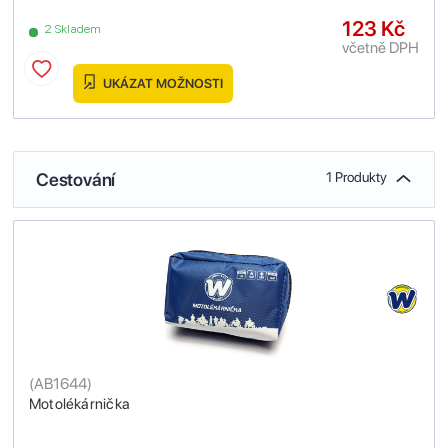
123 Kč
2 Skladem
včetně DPH
UKÁZAT MOŽNOSTI
Cestování
1 Produkty
(
AB1644
)
Motolékárnička