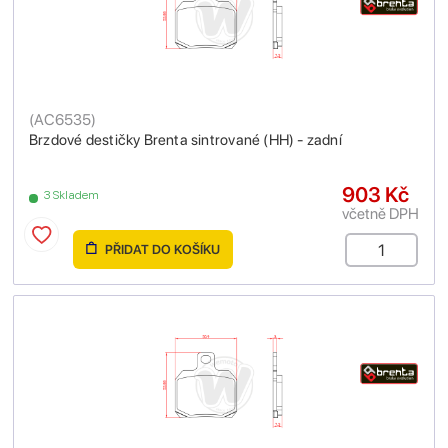
(
AC6535
)
Brzdové destičky Brenta sintrované (HH) - zadní
903 Kč
3 Skladem
včetně DPH
PŘIDAT DO KOŠÍKU