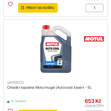
PŘIDAT DO KOŠÍKU
(
AH5822
)
Chladící kapalina Motul Inugel (Autocool) Expert - 5L
653 Kč
4+ Skladem
včetně DPH