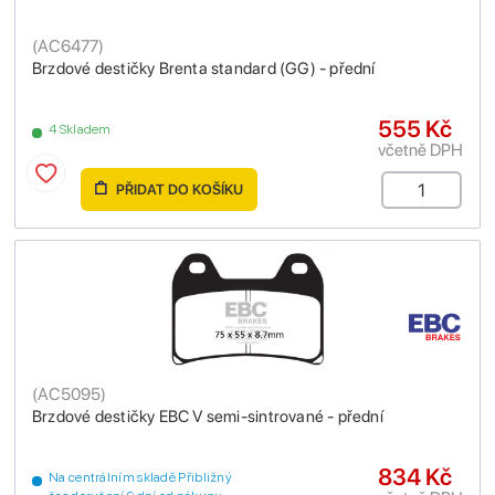
(
AC6477
)
Brzdové destičky Brenta standard (GG) - přední
555 Kč
4 Skladem
včetně DPH
PŘIDAT DO KOŠÍKU
(
AC5095
)
Brzdové destičky EBC V semi-sintrované - přední
834 Kč
Na centrálním skladě Přibližný