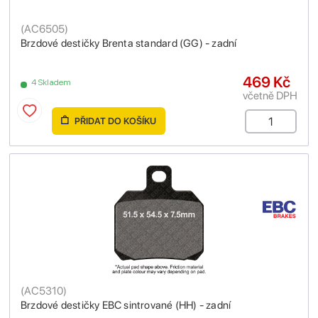
(
AC6505
)
Brzdové destičky Brenta standard (GG) - zadní
469 Kč
4 Skladem
včetně DPH
PŘIDAT DO KOŠÍKU
(
AC5310
)
Brzdové destičky EBC sintrované (HH) - zadní