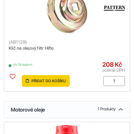
(
AB1129
)
Klíč na olejový filtr Hiflo
208 Kč
4+ Skladem
včetně DPH
PŘIDAT DO KOŠÍKU
Motorové oleje
1 Produkty