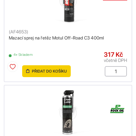
(
AF4653
)
Mazací sprej na řetěz Motul Off-Road C3 400ml
317 Kč
4+ Skladem
včetně DPH
PŘIDAT DO KOŠÍKU