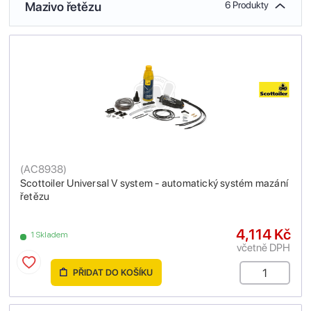
Mazivo řetězu
6 Produkty
(
AC8938
)
Scottoiler Universal V system - automatický systém mazání
řetězu
4,114 Kč
1 Skladem
včetně DPH
PŘIDAT DO KOŠÍKU