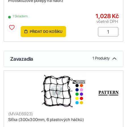
Protiskluzové polepy na nádrž
1,028 Kč
1 Skladem
včetně DPH
PŘIDAT DO KOŠÍKU
Zavazadla
1 Produkty
(
MVAE6923
)
Síťka (300x300mm, 6 plastových háčků)