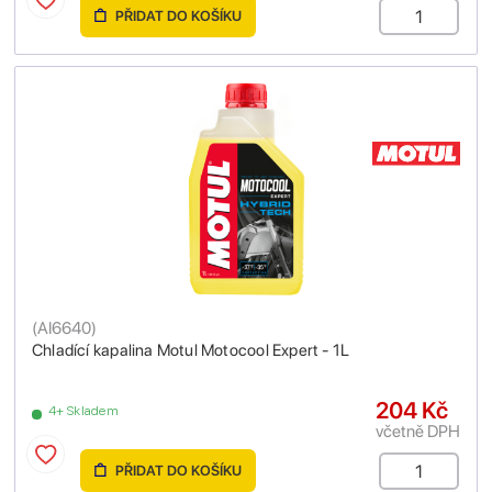
PŘIDAT DO KOŠÍKU
(
AI6640
)
Chladící kapalina Motul Motocool Expert - 1L
204 Kč
4+ Skladem
včetně DPH
PŘIDAT DO KOŠÍKU