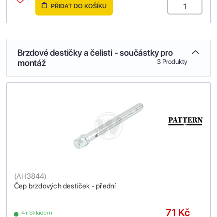
PŘIDAT DO KOŠÍKU
Brzdové destičky a čelisti - součástky pro
montáž
3 Produkty
(
AH3844
)
Čep brzdových destiček - přední
71 Kč
4+ Skladem