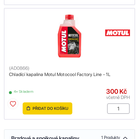
(
AD0866
)
Chladící kapalina Motul Motocool Factory Line - 1L
300 Kč
4+ Skladem
včetně DPH
PŘIDAT DO KOŠÍKU
Brzdové a spojkové kapaliny
1 Produkty