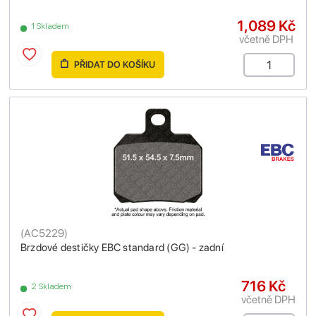
1,089 Kč
1 Skladem
včetně DPH
PŘIDAT DO KOŠÍKU
(
AC5229
)
Brzdové destičky EBC standard (GG) - zadní
716 Kč
2 Skladem
včetně DPH