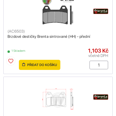
(
AC6503
)
Brzdové destičky Brenta sintrované (HH) - přední
1,103 Kč
1 Skladem
včetně DPH
PŘIDAT DO KOŠÍKU