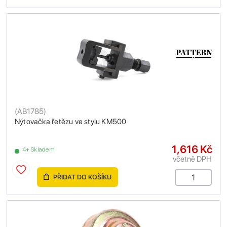
(
AB1785
)
Nýtovačka řetězu ve stylu KM500
1,616 Kč
4+ Skladem
včetně DPH
PŘIDAT DO KOŠÍKU