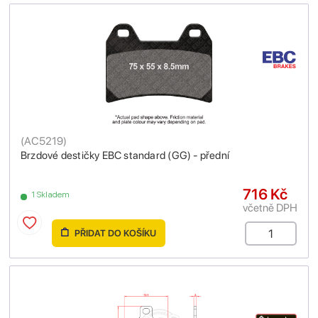
(
AC5219
)
Brzdové destičky EBC standard (GG) - přední
716 Kč
1 Skladem
včetně DPH
PŘIDAT DO KOŠÍKU