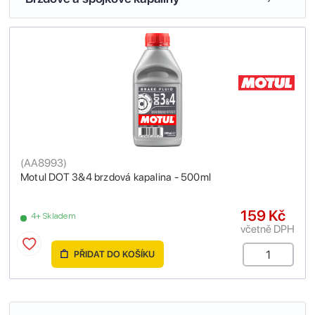
(
AA8993
)
Motul DOT 3&4 brzdová kapalina - 500ml
159 Kč
4+ Skladem
včetně DPH
PŘIDAT DO KOŠÍKU