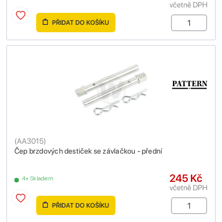
včetně DPH
PŘIDAT DO KOŠÍKU
(
AA3015
)
Čep brzdových destiček se závlačkou - přední
245 Kč
4+ Skladem
včetně DPH
PŘIDAT DO KOŠÍKU