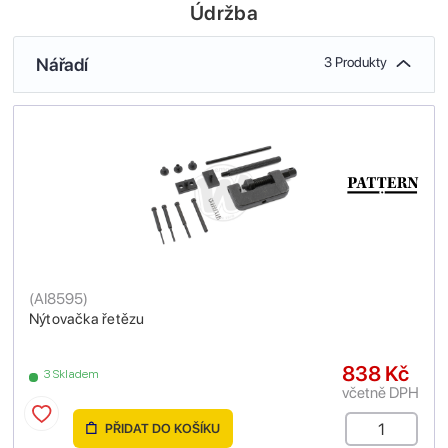
Údržba
Nářadí
3 Produkty
(
AI8595
)
Nýtovačka řetězu
838 Kč
3 Skladem
včetně DPH
PŘIDAT DO KOŠÍKU