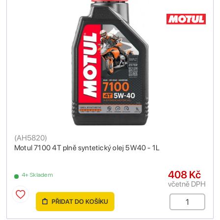
(
AH5820
)
Motul 7100 4T plně syntetický olej 5W40 - 1L
408 Kč
4+ Skladem
včetně DPH
PŘIDAT DO KOŠÍKU