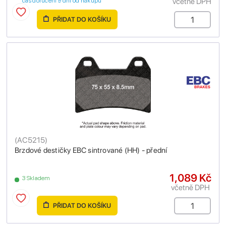
včetně DPH
čas doručení 9 dní od nákupu
PŘIDAT DO KOŠÍKU
(
AC5215
)
Brzdové destičky EBC sintrované (HH) - přední
1,089 Kč
3 Skladem
včetně DPH
PŘIDAT DO KOŠÍKU