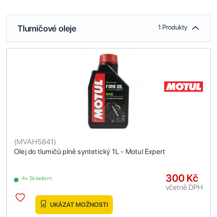
Tlumičové oleje
1 Produkty
(
MVAH5841
)
Olej do tlumičů plně syntetický 1L - Motul Expert
300 Kč
4+ Skladem
včetně DPH
UKÁZAT MOŽNOSTI