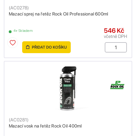
(
AC0278
)
Mazací sprej na řetěz Rock Oil Professional 600ml
546 Kč
4+ Skladem
včetně DPH
PŘIDAT DO KOŠÍKU
(
AC0281
)
Mazací vosk na řetěz Rock Oil 400ml