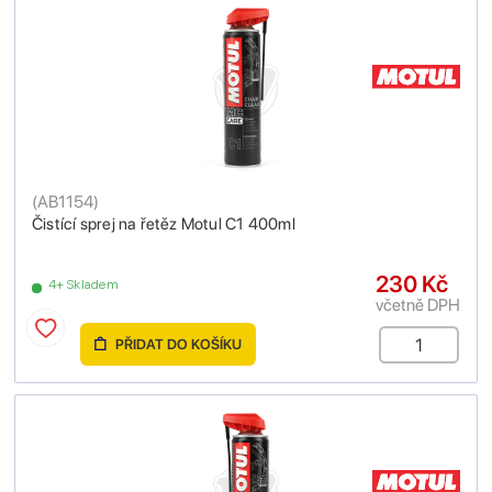
(
AB1154
)
Čistící sprej na řetěz Motul C1 400ml
230 Kč
4+ Skladem
včetně DPH
PŘIDAT DO KOŠÍKU