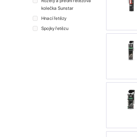
Rozety a přední řetězová
kolečka Sunstar
Hnací řetězy
Spojky řetězu