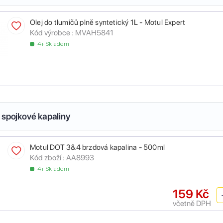
Olej do tlumičů plně syntetický 1L - Motul Expert
Kód výrobce :
MVAH5841
4+ Skladem
 spojkové kapaliny
Motul DOT 3&4 brzdová kapalina - 500ml
Kód zboží :
AA8993
4+ Skladem
159 Kč
včetně DPH