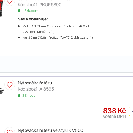
Kód zboží :
PKUR6390
1 Skladem
Sada obsahuje:
Motul C1 Chain Clean, čistič řetězu - 400ml
(AB1154 , Množství 1)
Kartáč na čištění řetězu (AA4512 , Množství 1)
Nýtovačka řetězu
Kód zboží :
AI8595
3 Skladem
838 Kč
včetně DPH
Nýtovačka řetězu ve stylu KM500