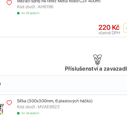
Mazací sprej na řetěz Motul Road C2+ 400ml
Kód zboží :
AH6196
4+ Skladem
220 Kč
včetně DPH
Příslušenství a zavazad
a
Síťka (300x300mm, 6 plastových háčků)
Kód zboží :
MVAE6923
4+ Skladem