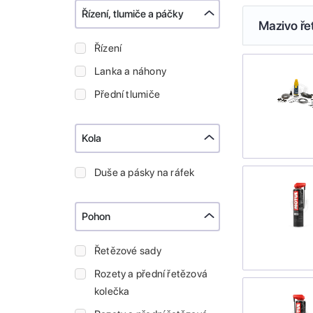
Řízení, tlumiče a páčky
Mazivo ře
Řízení
Lanka a náhony
Přední tlumiče
Kola
Duše a pásky na ráfek
Pohon
Řetězové sady
Rozety a přední řetězová
kolečka