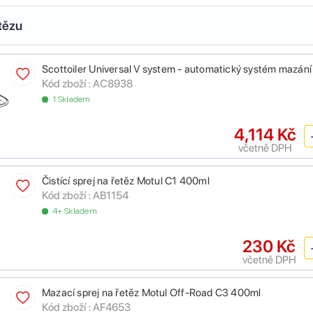
tězu
Scottoiler Universal V system - automatický systém mazání
Kód zboží :
AC8938
1 Skladem
4,114 Kč
včetně DPH
Čistící sprej na řetěz Motul C1 400ml
Kód zboží :
AB1154
4+ Skladem
230 Kč
včetně DPH
Mazací sprej na řetěz Motul Off-Road C3 400ml
Kód zboží :
AF4653