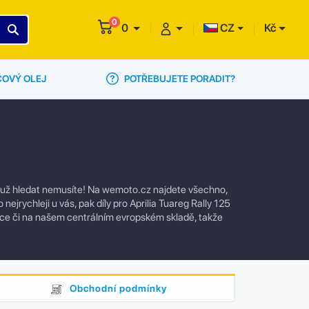
0
0
CZ
Kč
POTŘEBUJETE PORADIT?
ČOVÝ OLEJ
ál už hledat nemusíte! Na wemoto.cz najdete všechno,
ejrychleji u vás, pak díly pro Aprilia Tuareg Rally 125
ce či na našem centrálním evropském skladě, takže
Obchodní podmínky