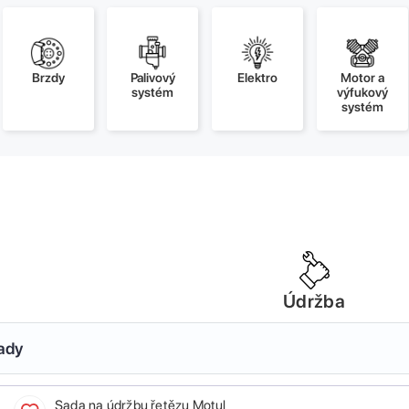
Brzdy
Palivový
Elektro
Motor a
systém
výfukový
systém
Údržba
sady
Sada na údržbu řetězu Motul