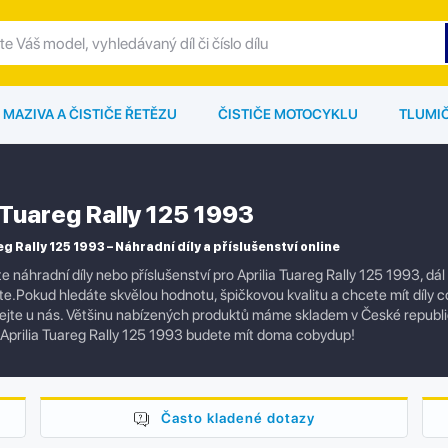
MAZIVA A ČISTIČE ŘETĚZU
ČISTIČE MOTOCYKLU
TLUMI
 Tuareg Rally 125 1993
g Rally 125 1993 – Náhradní díly a příslušenství online
e náhradní díly nebo příslušenství pro Aprilia Tuareg Rally 125 1993, d
e.Pokud hledáte skvělou hodnotu, špičkovou kvalitu a chcete mít díly co n
jte u nás. Většinu nabízených produktů máme skladem v České republi
Aprilia Tuareg Rally 125 1993 budete mít doma cobydup!
Často kladené dotazy