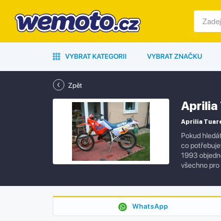
VYBRAT KATEGORII
VYBRAT ZNAČKU
Zpět
Aprilia
Aprilia Tuare
Pokud hledát
co potřebujet
1993 objedne
všechno pro 
WhatsApp