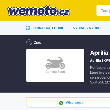
VYBRAT KATEGORII
VYBRAT ZNAČKU
Zpět
Aprili
Aprilia SXV 5
Potřebujete 
které byste 
se zaručenou 
SXV 550 201
WhatsApp