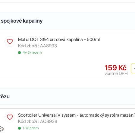
 spojkové kapaliny
Motul DOT 3&4 brzdová kapalina - 500ml
Kód zboží :
AA8993
4+ Skladem
159 Kč
včetně DPH
tězu
Scottoiler Universal V system - automatický systém mazání
Kód zboží :
AC8938
1 Skladem