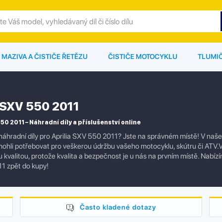
MAZIVA A ČISTIČE ŘETĚZU
ČISTIČE MOTOCYKLU
TLUMI
a SXV 550 2011
50 2011 – Náhradní díly a příslušenství online
náhradní díly pro Aprilia SXV 550 2011? Jste na správném místě! V naše
mohli potřebovat pro veškerou údržbu vašeho motocyklu, skútru či ATV.V
kvalitou, protože kvalita a bezpečnost je u nás na prvním místě. Nabízím
1 zpět do kupy!
Často kladené dotazy