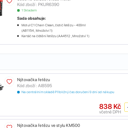
Kód zboží :
PKUR6390
1 Skladem
Sada obsahuje:
Motul C1 Chain Clean, čistič řetězu - 400ml
(AB1154 , Množství 1)
Kartáč na čištění řetězu (AA4512 , Množství 1)
Nýtovačka řetězu
Kód zboží :
AI8595
Na centrálním skladě Přibližný čas doručení 9 dní od nákupu
838 Kč
včetně DPH
Nýtovačka řetězu ve stylu KM500