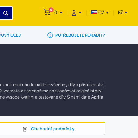
0
0
CZ
Kč
POTŘEBUJETE PORADIT?
ČOVÝ OLEJ
m online obchodu najdete všechny díly a příslušenství,
e wemoto.cz se snažíme naskladňovat originální díly
e vysoce kvalitní a testované díly. S námi dáte Aprilia
Obchodní podmínky