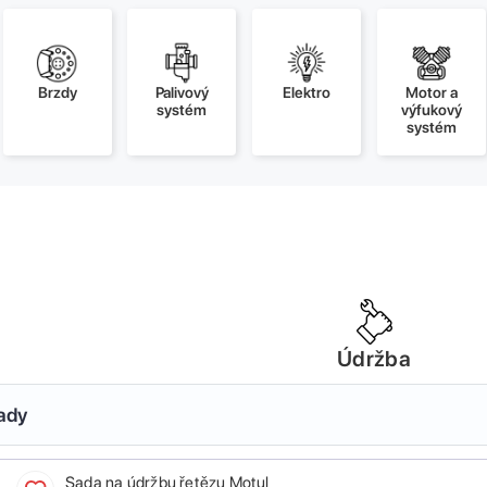
Brzdy
Palivový
Elektro
Motor a
systém
výfukový
systém
Údržba
sady
Sada na údržbu řetězu Motul