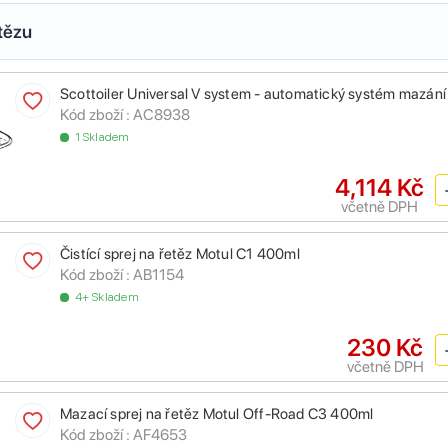
tězu
Scottoiler Universal V system - automatický systém mazání
Kód zboží :
AC8938
1 Skladem
4,114 Kč
včetně DPH
Čistící sprej na řetěz Motul C1 400ml
Kód zboží :
AB1154
4+ Skladem
230 Kč
včetně DPH
Mazací sprej na řetěz Motul Off-Road C3 400ml
Kód zboží :
AF4653