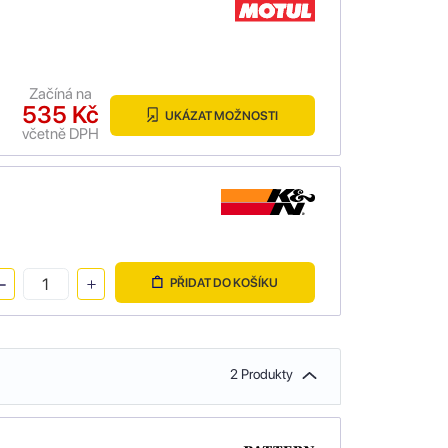
Začíná na
535 Kč
UKÁZAT MOŽNOSTI
včetně DPH
PŘIDAT DO KOŠÍKU
2 Produkty