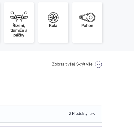
Řízení,
Kola
Pohon
tlumiče a
páčky
Zobrazit vše
| Skrýt vše
2 Produkty