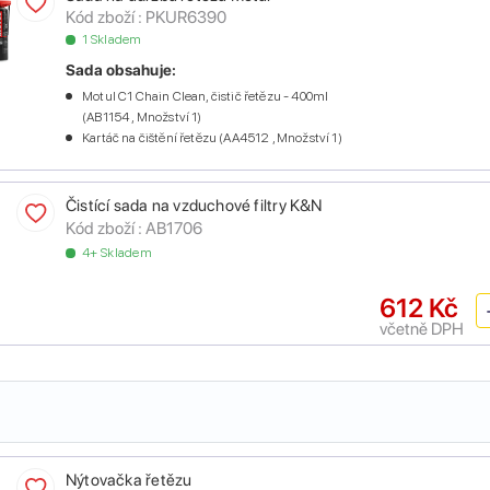
Kód zboží :
PKUR6390
1 Skladem
Sada obsahuje:
Motul C1 Chain Clean, čistič řetězu - 400ml
(AB1154 , Množství 1)
Kartáč na čištění řetězu (AA4512 , Množství 1)
Čistící sada na vzduchové filtry K&N
Kód zboží :
AB1706
4+ Skladem
612 Kč
včetně DPH
Nýtovačka řetězu