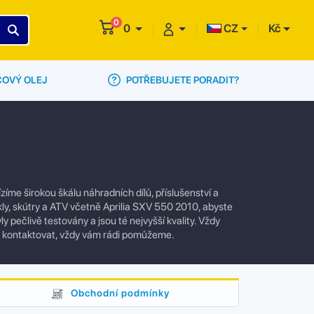
0
0
CZ
Kč
POTŘEBUJETE PORADIT?
ČOVÝ OLEJ
me širokou škálu náhradních dílů, příslušenství a
ly, skútry a ATV včetně Aprilia SXV 550 2010, abyste
y pečlivě testovány a jsou té nejvyšší kvality. Vždy
e kontaktovat, vždy vám rádi pomůžeme.
Obchodní podmínky