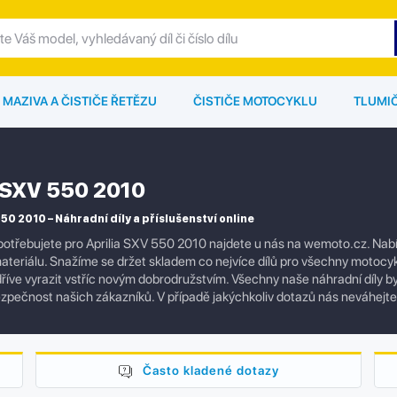
MAZIVA A ČISTIČE ŘETĚZU
ČISTIČE MOTOCYKLU
TLUMI
a SXV 550 2010
550 2010 – Náhradní díly a příslušenství online
otřebujete pro Aprilia SXV 550 2010 najdete u nás na wemoto.cz. Nabízí
ateriálu. Snažíme se držet skladem co nejvíce dílů pro všechny motocyk
říve vyrazit vstříc novým dobrodružstvím. Všechny naše náhradní díly byl
pečnost našich zákazníků. V případě jakýchkoliv dotazů nás neváhejt
Často kladené dotazy