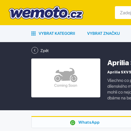
VYBRAT KATEGORII
VYBRAT ZNAČKU
Zpět
Aprili
Aprilia SXV 
Všechno co p
dílenského m
mohli co nejd
dbáme na bez
WhatsApp