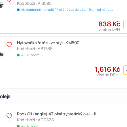
Kód zboží :
AI8595
Na centrálním skladě Přibližný čas doručení 9 dní od nákupu
838 Kč
včetně DPH
Nýtovačka řetězu ve stylu KM500
Kód zboží :
AB1785
4+ Skladem
1,616 Kč
včetně DPH
oleje
Rock Oil (Anglie) 4T plně syntetický olej - 1L
Kód zboží :
AC0323
4+ Skladem