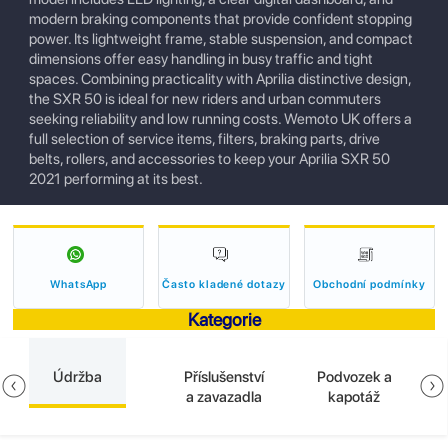
modern braking components that provide confident stopping
power. Its lightweight frame, stable suspension, and compact
dimensions offer easy handling in busy traffic and tight
spaces. Combining practicality with Aprilia distinctive design,
the SXR 50 is ideal for new riders and urban commuters
seeking reliability and low running costs. Wemoto UK offers a
full selection of service items, filters, braking parts, drive
belts, rollers, and accessories to keep your Aprilia SXR 50
2021 performing at its best.
WhatsApp
Často kladené dotazy
Obchodní podmínky
Kategorie
Údržba
Příslušenství
Podvozek a
a zavazadla
kapotáž