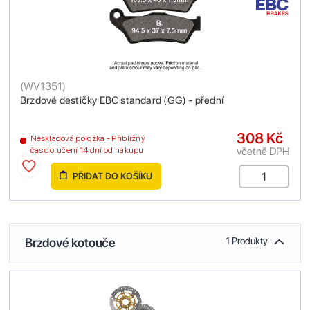
(
WV1351
)
Brzdové destičky EBC standard (GG) - přední
308 Kč
Neskladová položka - Přibližný
včetně DPH
čas doručení 14 dní od nákupu
PŘIDAT DO KOŠÍKU
Brzdové kotouče
1 Produkty