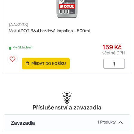
(
AA8993
)
Motul DOT 3&4 brzdová kapalina - 500ml
159 Kč
4+ Skladem
včetně DPH
PŘIDAT DO KOŠÍKU
Příslušenství a zavazadla
Zavazadla
1 Produkty