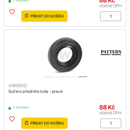
88 Kč
2 Skladem
včetně DPH
PŘIDAT DO KOŠÍKU
(
AB5602
)
Gufero předního kola - pravé
88 Kč
2 Skladem
včetně DPH
PŘIDAT DO KOŠÍKU