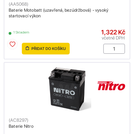
(
AA5068
)
Baterie Motobatt (uzavřená, bezúdržbová) - vysoký
startovací výkon
1,322 Kč
1 Skladem
včetně DPH
PŘIDAT DO KOŠÍKU
(
AC8297
)
Baterie Nitro