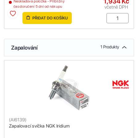
1,934 Kč
Neskladová položka - Přibližný
včetně DPH
čas doručení 5 dní od nákupu
PŘIDAT DO KOŠÍKU
Zapalování
1 Produkty
(
AI6139
)
Zapalovací svíčka NGK Iridium