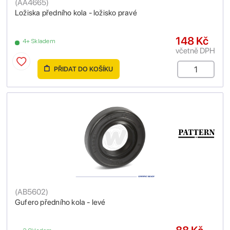
(
AA4665
)
Ložiska předního kola - ložisko pravé
148 Kč
4+ Skladem
včetně DPH
PŘIDAT DO KOŠÍKU
(
AB5602
)
Gufero předního kola - levé