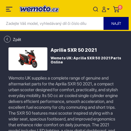
0
Zpět
Aprilia SXR 50 2021
Wemoto UK: Aprilia SXR 50 2021 Parts
Online
Wemoto UK supplies a complete range of genuine and
aftermarket parts for the Aprilia SXR 50 2021, a compact
urban scooter designed for comfort, practicality, and stylish
everyday mobility. Its 50 cc air cooled single cylinder engine
delivers efficient performance, smooth acceleration, and
excellent fuel economy for city commuting and short trips.
The SXR 50 features maxi scooter inspired styling with a
wider seat, spacious footboard, and improved ergonomics
that enhance rider comfort on daily journeys. The 2021
model includes LED lighting, a clear digital dashboard, and