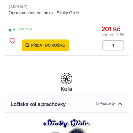
(
AB7040
)
Opravná sada na lanka - Slinky Glide
201 Kč
4+ Skladem
včetně DPH
PŘIDAT DO KOŠÍKU
Kola
Ložiska kol a prachovky
5 Produkty