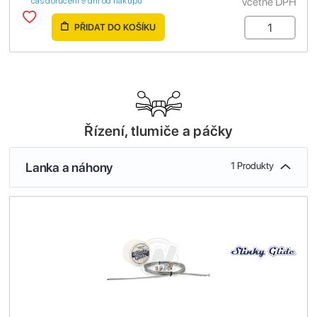
včetně DPH
čas doručení 9 dní od nákupu
PŘIDAT DO KOŠÍKU
Řízení, tlumiče a páčky
Lanka a náhony
1 Produkty