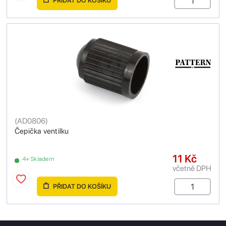
PŘIDAT DO KOŠÍKU
(
AD0806
)
Čepička ventilku
11 Kč
4+ Skladem
včetně DPH
PŘIDAT DO KOŠÍKU