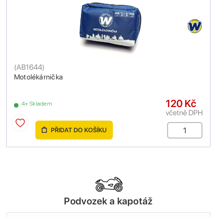
(
AB1644
)
Motolékárnička
120 Kč
4+ Skladem
včetně DPH
PŘIDAT DO KOŠÍKU
Podvozek a kapotáž