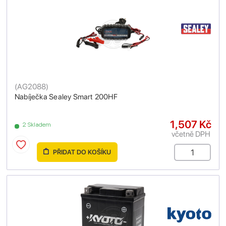
(
AG2088
)
Nabíječka Sealey Smart 200HF
1,507 Kč
2 Skladem
včetně DPH
PŘIDAT DO KOŠÍKU