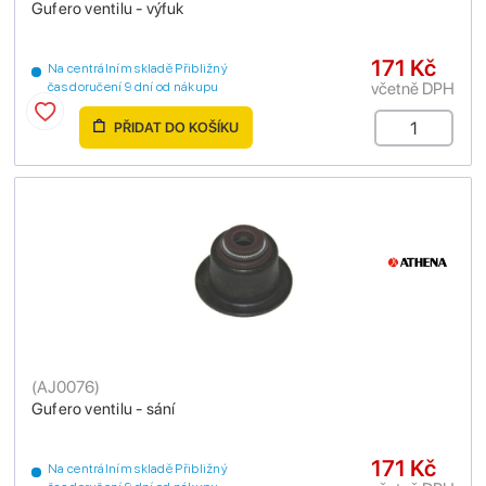
Gufero ventilu - výfuk
171 Kč
Na centrálním skladě Přibližný
včetně DPH
čas doručení 9 dní od nákupu
PŘIDAT DO KOŠÍKU
(
AJ0076
)
Gufero ventilu - sání
171 Kč
Na centrálním skladě Přibližný