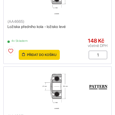
(
AA4665
)
Ložiska předního kola - ložisko levé
148 Kč
4+ Skladem
včetně DPH
PŘIDAT DO KOŠÍKU