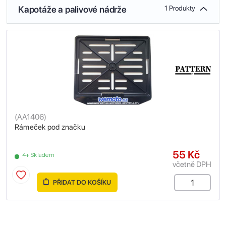
Kapotáže a palivové nádrže
1 Produkty
(
AA1406
)
Rámeček pod značku
55 Kč
4+ Skladem
včetně DPH
PŘIDAT DO KOŠÍKU