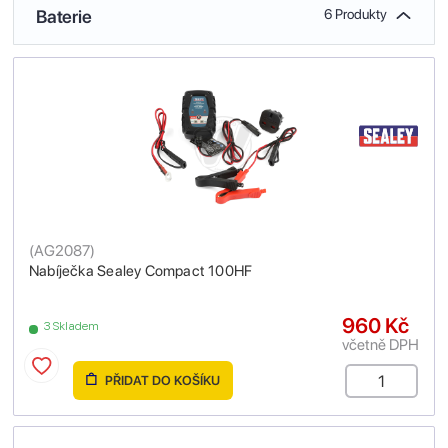
Baterie
6 Produkty
(
AG2087
)
Nabíječka Sealey Compact 100HF
960 Kč
3 Skladem
včetně DPH
PŘIDAT DO KOŠÍKU