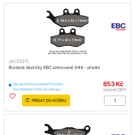
(
AC5327
)
Brzdové destičky EBC sintrované (HH) - přední
853 Kč
Na centrálním skladě Přibližný
včetně DPH
čas doručení 9 dní od nákupu
PŘIDAT DO KOŠÍKU