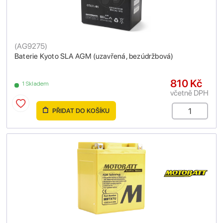
(
AG9275
)
Baterie Kyoto SLA AGM (uzavřená, bezúdržbová)
810 Kč
1 Skladem
včetně DPH
PŘIDAT DO KOŠÍKU