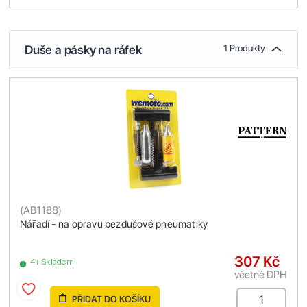
Duše a pásky na ráfek
1 Produkty
(
AB1188
)
Nářadí - na opravu bezdušové pneumatiky
307 Kč
4+ Skladem
včetně DPH
PŘIDAT DO KOŠÍKU