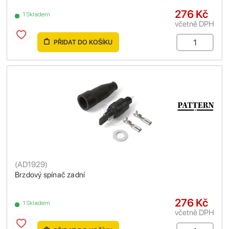
276 Kč
1 Skladem
včetně DPH
PŘIDAT DO KOŠÍKU
(
AD1929
)
Brzdový spínač zadní
276 Kč
1 Skladem
včetně DPH