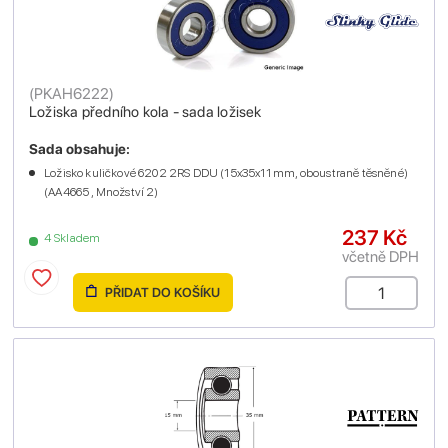
(
PKAH6222
)
Ložiska předního kola - sada ložisek
Sada obsahuje:
Ložisko kuličkové 6202 2RS DDU (15x35x11 mm, oboustraně těsněné)
(AA4665 , Množství 2)
237 Kč
4 Skladem
včetně DPH
PŘIDAT DO KOŠÍKU