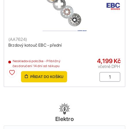
(
AA7624
)
Brzdový kotouč EBC - přední
4,199 Kč
Neskladová položka - Přibližný
včetně DPH
čas doručení 14 dní od nákupu
PŘIDAT DO KOŠÍKU
Elektro