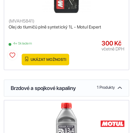
(
MVAH5841
)
Olej do tlumičů plně syntetický 1L - Motul Expert
300 Kč
4+ Skladem
včetně DPH
UKÁZAT MOŽNOSTI
Brzdové a spojkové kapaliny
1 Produkty