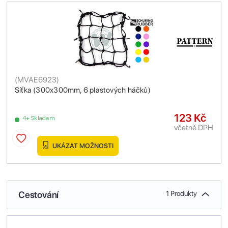
(
MVAE6923
)
Síťka (300x300mm, 6 plastových háčků)
123 Kč
4+ Skladem
včetně DPH
UKÁZAT MOŽNOSTI
Cestování
1 Produkty