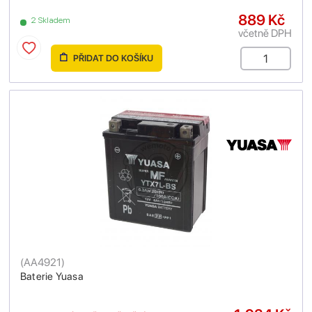
889 Kč
2 Skladem
včetně DPH
PŘIDAT DO KOŠÍKU
(
AA4921
)
Baterie Yuasa