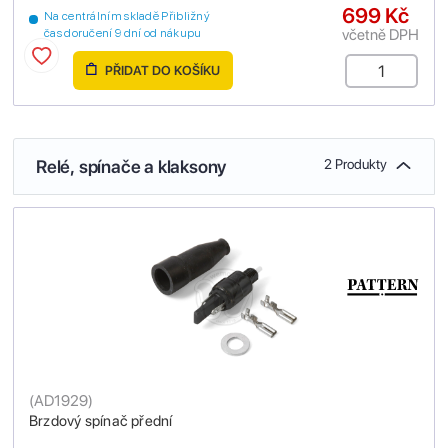
699 Kč
Na centrálním skladě Přibližný
včetně DPH
čas doručení 9 dní od nákupu
PŘIDAT DO KOŠÍKU
Relé, spínače a klaksony
2 Produkty
(
AD1929
)
Brzdový spínač přední