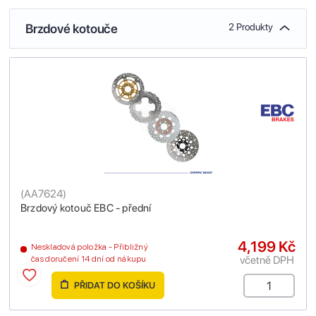
Brzdové kotouče
2 Produkty
(
AA7624
)
Brzdový kotouč EBC - přední
4,199 Kč
Neskladová položka - Přibližný
včetně DPH
čas doručení 14 dní od nákupu
PŘIDAT DO KOŠÍKU