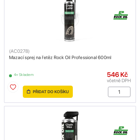
(
AC0278
)
Mazací sprej na řetěz Rock Oil Professional 600ml
546 Kč
4+ Skladem
včetně DPH
PŘIDAT DO KOŠÍKU