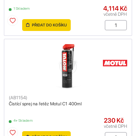
4,114 Kč
1 Skladem
včetně DPH
PŘIDAT DO KOŠÍKU
(
AB1154
)
Čistící sprej na řetěz Motul C1 400ml
230 Kč
4+ Skladem
včetně DPH