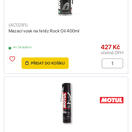
(
AC0281
)
Mazací vosk na řetěz Rock Oil 400ml
427 Kč
4+ Skladem
včetně DPH
PŘIDAT DO KOŠÍKU