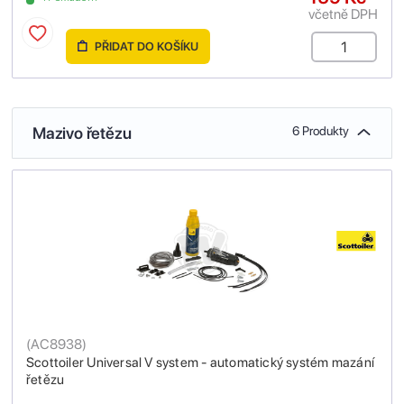
včetně DPH
PŘIDAT DO KOŠÍKU
Mazivo řetězu
6 Produkty
(
AC8938
)
Scottoiler Universal V system - automatický systém mazání
řetězu