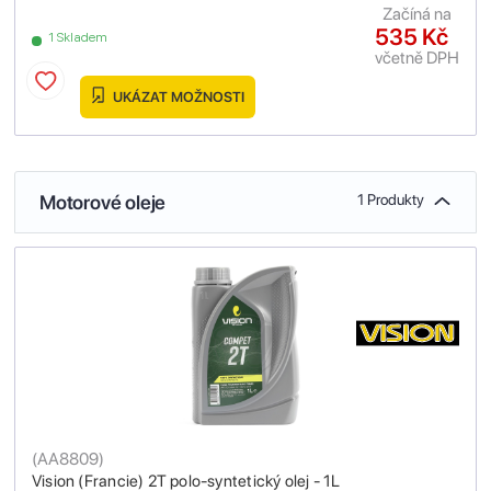
Začíná na
535 Kč
1 Skladem
včetně DPH
UKÁZAT MOŽNOSTI
Motorové oleje
1 Produkty
(
AA8809
)
Vision (Francie) 2T polo-syntetický olej - 1L