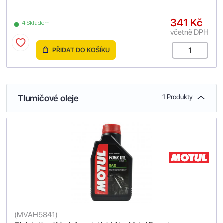
341 Kč
4 Skladem
včetně DPH
PŘIDAT DO KOŠÍKU
Tlumičové oleje
1 Produkty
(
MVAH5841
)