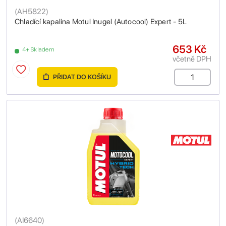
(
AH5822
)
Chladící kapalina Motul Inugel (Autocool) Expert - 5L
653 Kč
4+ Skladem
včetně DPH
PŘIDAT DO KOŠÍKU
(
AI6640
)