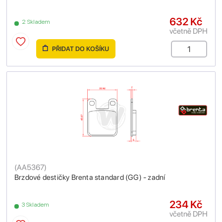
632 Kč
2 Skladem
včetně DPH
PŘIDAT DO KOŠÍKU
(
AA5367
)
Brzdové destičky Brenta standard (GG) - zadní
234 Kč
3 Skladem
včetně DPH