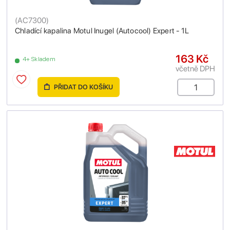
(
AC7300
)
Chladící kapalina Motul Inugel (Autocool) Expert - 1L
163 Kč
4+ Skladem
včetně DPH
PŘIDAT DO KOŠÍKU