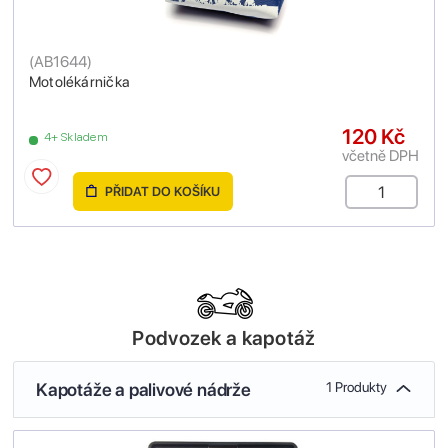
(
AB1644
)
Motolékárnička
120 Kč
4+ Skladem
včetně DPH
PŘIDAT DO KOŠÍKU
Podvozek a kapotáž
Kapotáže a palivové nádrže
1 Produkty