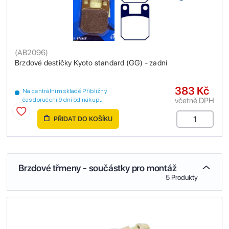
(
AB2096
)
Brzdové destičky Kyoto standard (GG) - zadní
383 Kč
Na centrálním skladě Přibližný
včetně DPH
čas doručení 9 dní od nákupu
PŘIDAT DO KOŠÍKU
Brzdové třmeny - součástky pro montáž
5 Produkty