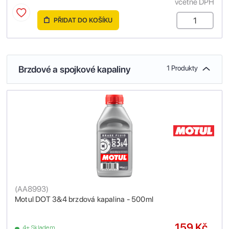
včetně DPH
PŘIDAT DO KOŠÍKU
Brzdové a spojkové kapaliny
1 Produkty
(
AA8993
)
Motul DOT 3&4 brzdová kapalina - 500ml
159 Kč
4+ Skladem