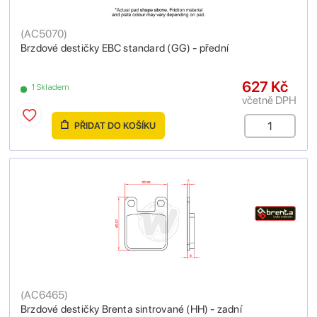
(
AC5070
)
Brzdové destičky EBC standard (GG) - přední
627 Kč
1 Skladem
včetně DPH
PŘIDAT DO KOŠÍKU
(
AC6465
)
Brzdové destičky Brenta sintrované (HH) - zadní