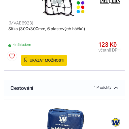
(
MVAE6923
)
Síťka (300x300mm, 6 plastových háčků)
123 Kč
4+ Skladem
včetně DPH
UKÁZAT MOŽNOSTI
Cestování
1 Produkty