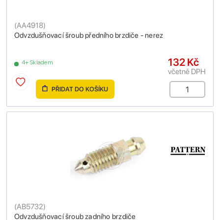
(
AA4918
)
Odvzdušňovací šroub předního brzdiče - nerez
132 Kč
4+ Skladem
včetně DPH
PŘIDAT DO KOŠÍKU
(
AB5732
)
Odvzdušňovací šroub zadního brzdiče