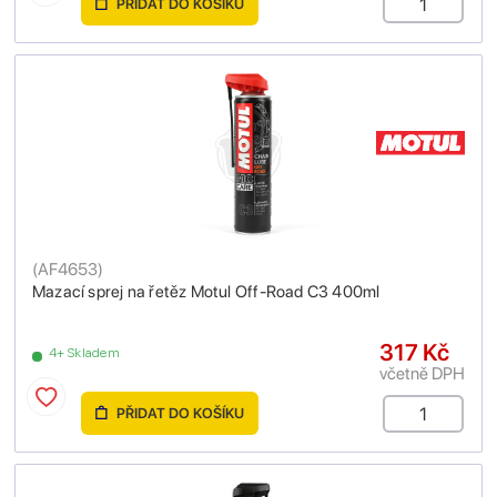
PŘIDAT DO KOŠÍKU
(
AF4653
)
Mazací sprej na řetěz Motul Off-Road C3 400ml
317 Kč
4+ Skladem
včetně DPH
PŘIDAT DO KOŠÍKU