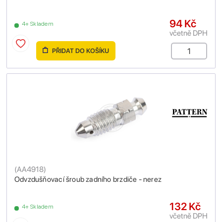
94 Kč
4+ Skladem
včetně DPH
PŘIDAT DO KOŠÍKU
(
AA4918
)
Odvzdušňovací šroub zadního brzdiče - nerez
132 Kč
4+ Skladem
včetně DPH