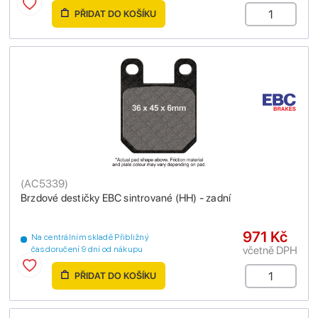
PŘIDAT DO KOŠÍKU
(
AC5339
)
Brzdové destičky EBC sintrované (HH) - zadní
971 Kč
Na centrálním skladě Přibližný
včetně DPH
čas doručení 9 dní od nákupu
PŘIDAT DO KOŠÍKU