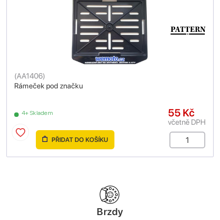
(
AA1406
)
Rámeček pod značku
55 Kč
4+ Skladem
včetně DPH
PŘIDAT DO KOŠÍKU
Brzdy