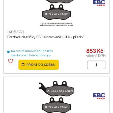
(
AC5327
)
Brzdové destičky EBC sintrované (HH) - přední
853 Kč
Na centrálním skladě Přibližný
včetně DPH
čas doručení 9 dní od nákupu
PŘIDAT DO KOŠÍKU