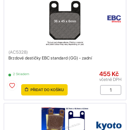
(
AC5328
)
Brzdové destičky EBC standard (GG) - zadní
455 Kč
2 Skladem
včetně DPH
PŘIDAT DO KOŠÍKU