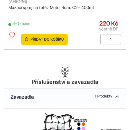
(
AH6196
)
Mazací sprej na řetěz Motul Road C2+ 400ml
220 Kč
4+ Skladem
včetně DPH
PŘIDAT DO KOŠÍKU
Příslušenství a zavazadla
Zavazadla
1 Produkty