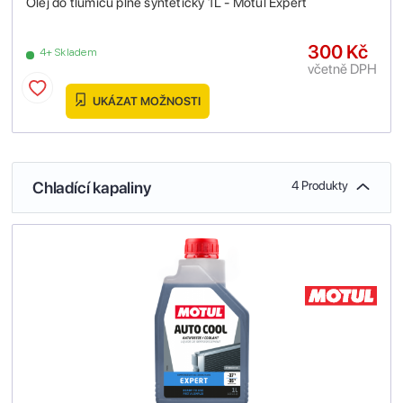
Olej do tlumičů plně syntetický 1L - Motul Expert
300 Kč
4+ Skladem
včetně DPH
UKÁZAT MOŽNOSTI
Chladící kapaliny
4 Produkty