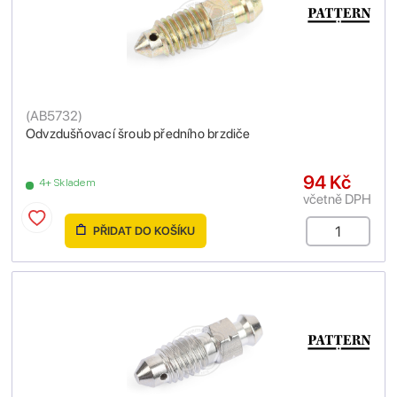
(
AB5732
)
Odvzdušňovací šroub předního brzdiče
94 Kč
4+ Skladem
včetně DPH
PŘIDAT DO KOŠÍKU