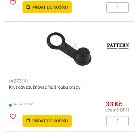
PŘIDAT DO KOŠÍKU
(
AB7314
)
Kryt odvzdušňovacího šroubu brzdy
33 Kč
4+ Skladem
včetně DPH
PŘIDAT DO KOŠÍKU