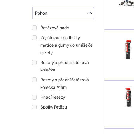
Pohon
Řetězové sady
Zajišťovací podložky,
matice a gumy do unášeče
rozety
Rozety a přední řetězová
kolečka
Rozety a přední řetězová
kolečka Afam
Hnací řetězy
Spojky řetězu