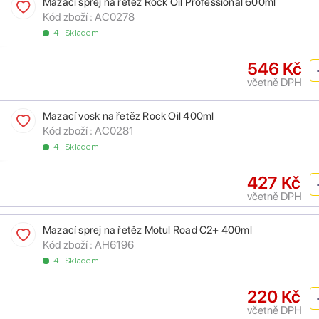
Mazací sprej na řetěz Rock Oil Professional 600ml
Kód zboží :
AC0278
4+ Skladem
546 Kč
včetně DPH
Mazací vosk na řetěz Rock Oil 400ml
Kód zboží :
AC0281
4+ Skladem
427 Kč
včetně DPH
Mazací sprej na řetěz Motul Road C2+ 400ml
Kód zboží :
AH6196
4+ Skladem
220 Kč
včetně DPH