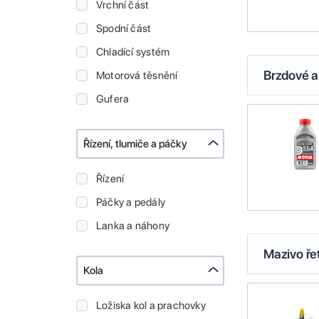
Vrchní část
Spodní část
Chladící systém
Brzdové a
Motorová těsnění
Gufera
Řízení, tlumiče a páčky
Řízení
Páčky a pedály
Lanka a náhony
Mazivo ře
Kola
Ložiska kol a prachovky