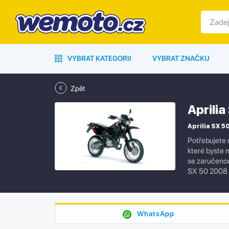
VYBRAT KATEGORII
VYBRAT ZNAČKU
Zpět
Aprili
Aprilia SX 50
Potřebujete 
které byste 
se zaručenou 
SX 50 2008 
WhatsApp