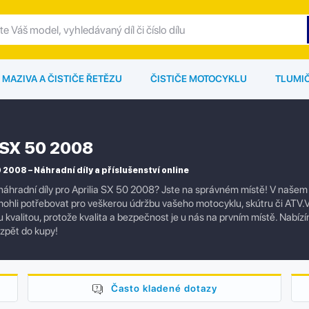
MAZIVA A ČISTIČE ŘETĚZU
ČISTIČE MOTOCYKLU
TLUMI
a SX 50 2008
 2008 – Náhradní díly a příslušenství online
náhradní díly pro Aprilia SX 50 2008? Jste na správném místě! V našem o
mohli potřebovat pro veškerou údržbu vašeho motocyklu, skútru či ATV.V
kvalitou, protože kvalita a bezpečnost je u nás na prvním místě. Nabízím
zpět do kupy!
Často kladené dotazy