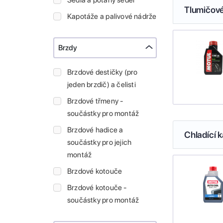
Sedla a potahy sedel
Tlumičové
Kapotáže a palivové nádrže
Brzdy
Brzdové destičky (pro
jeden brzdič) a čelisti
Brzdové třmeny -
součástky pro montáž
Brzdové hadice a
Chladící k
součástky pro jejich
montáž
Brzdové kotouče
Brzdové kotouče -
součástky pro montáž