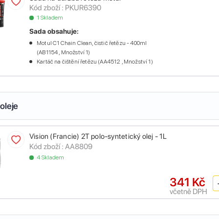
Kód zboží :
PKUR6390
1 Skladem
Sada obsahuje:
Motul C1 Chain Clean, čistič řetězu - 400ml
(AB1154 , Množství 1)
Kartáč na čištění řetězu (AA4512 , Množství 1)
oleje
Vision (Francie) 2T polo-syntetický olej - 1L
Kód zboží :
AA8809
4 Skladem
341 Kč
včetně DPH