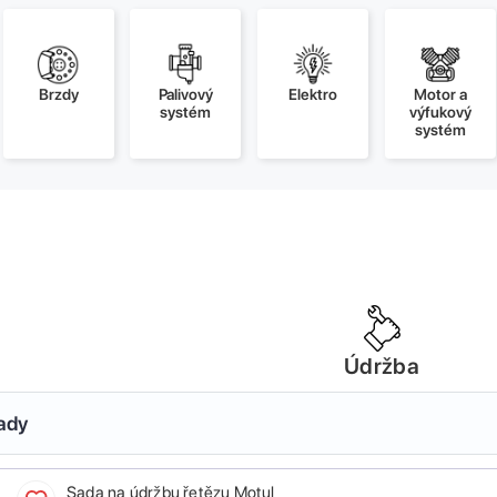
Brzdy
Palivový
Elektro
Motor a
systém
výfukový
systém
Údržba
sady
Sada na údržbu řetězu Motul