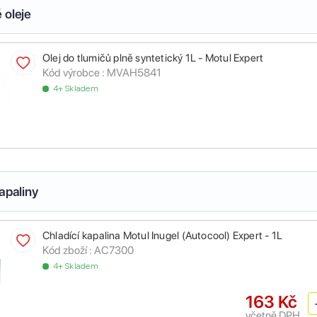
 oleje
Olej do tlumičů plně syntetický 1L - Motul Expert
Kód výrobce :
MVAH5841
4+ Skladem
apaliny
Chladící kapalina Motul Inugel (Autocool) Expert - 1L
Kód zboží :
AC7300
4+ Skladem
163 Kč
včetně DPH