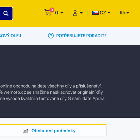
0
0
CZ
Kč
POTŘEBUJETE PORADIT?
ČOVÝ OLEJ
nline obchodu najdete všechny díly a příslušenství,
e wemoto.cz se snažíme naskladňovat originální díly
e vysoce kvalitní a testované díly. S námi dáte Aprilia
Obchodní podmínky