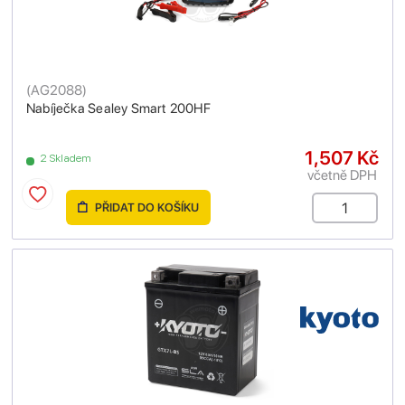
(
AG2088
)
Nabíječka Sealey Smart 200HF
1,507 Kč
2 Skladem
včetně DPH
PŘIDAT DO KOŠÍKU