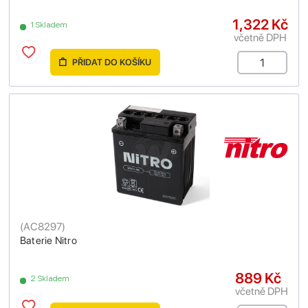
1,322 Kč
1 Skladem
včetně DPH
PŘIDAT DO KOŠÍKU
(
AC8297
)
Baterie Nitro
889 Kč
2 Skladem
včetně DPH