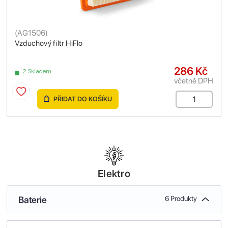
(
AG1506
)
Vzduchový filtr HiFlo
286 Kč
2 Skladem
včetně DPH
PŘIDAT DO KOŠÍKU
Elektro
Baterie
6 Produkty