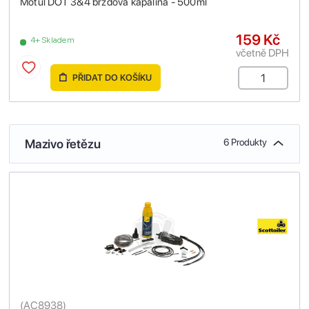
Motul DOT 3&4 brzdová kapalina - 500ml
159 Kč
4+ Skladem
včetně DPH
PŘIDAT DO KOŠÍKU
Mazivo řetězu
6 Produkty
(
AC8938
)