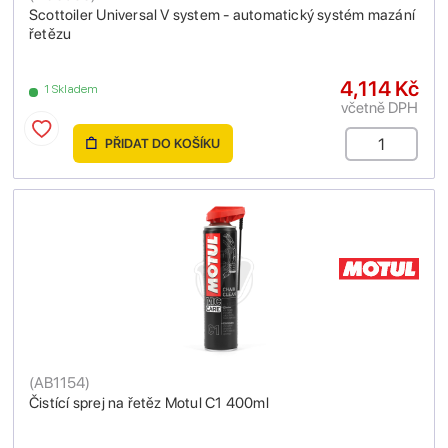
Scottoiler Universal V system - automatický systém mazání
řetězu
4,114 Kč
1 Skladem
včetně DPH
PŘIDAT DO KOŠÍKU
(
AB1154
)
Čistící sprej na řetěz Motul C1 400ml