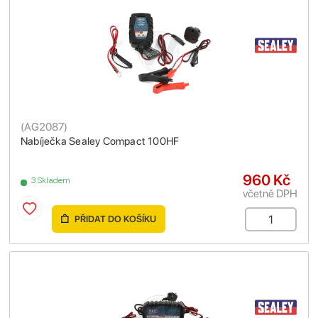
(
AG2087
)
Nabíječka Sealey Compact 100HF
960 Kč
3 Skladem
včetně DPH
PŘIDAT DO KOŠÍKU