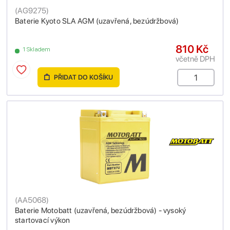
(
AG9275
)
Baterie Kyoto SLA AGM (uzavřená, bezúdržbová)
810 Kč
1 Skladem
včetně DPH
PŘIDAT DO KOŠÍKU
(
AA5068
)
Baterie Motobatt (uzavřená, bezúdržbová) - vysoký
startovací výkon