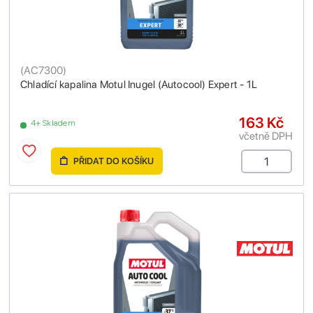
(
AC7300
)
Chladící kapalina Motul Inugel (Autocool) Expert - 1L
163 Kč
4+ Skladem
včetně DPH
PŘIDAT DO KOŠÍKU