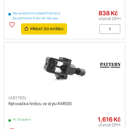
838 Kč
Na centrálním skladě Přibližný
včetně DPH
čas doručení 9 dní od nákupu
PŘIDAT DO KOŠÍKU
(
AB1785
)
Nýtovačka řetězu ve stylu KM500
1,616 Kč
4+ Skladem
včetně DPH