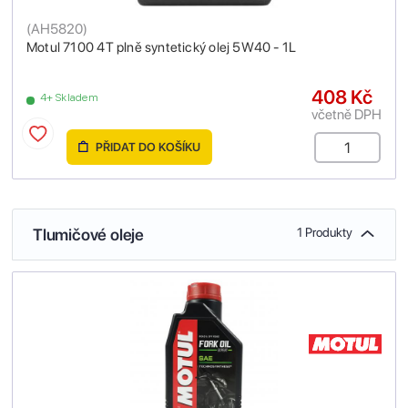
(
AH5820
)
Motul 7100 4T plně syntetický olej 5W40 - 1L
408 Kč
4+ Skladem
včetně DPH
PŘIDAT DO KOŠÍKU
Tlumičové oleje
1 Produkty