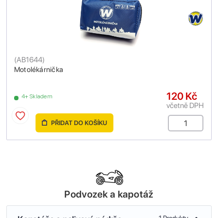
(
AB1644
)
Motolékárnička
120 Kč
4+ Skladem
včetně DPH
PŘIDAT DO KOŠÍKU
Podvozek a kapotáž