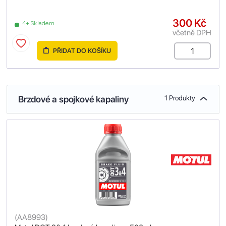
300 Kč
4+ Skladem
včetně DPH
PŘIDAT DO KOŠÍKU
Brzdové a spojkové kapaliny
1 Produkty
(
AA8993
)