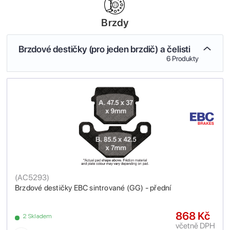
Brzdy
Brzdové destičky (pro jeden brzdič) a čelisti
6 Produkty
(
AC5293
)
Brzdové destičky EBC sintrované (GG) - přední
868 Kč
2 Skladem
včetně DPH