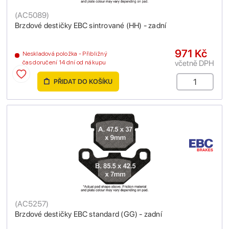
(
AC5089
)
Brzdové destičky EBC sintrované (HH) - zadní
971 Kč
Neskladová položka - Přibližný
včetně DPH
čas doručení 14 dní od nákupu
PŘIDAT DO KOŠÍKU
(
AC5257
)
Brzdové destičky EBC standard (GG) - zadní