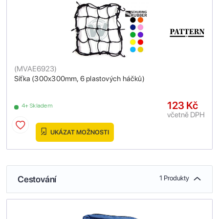
(
MVAE6923
)
Síťka (300x300mm, 6 plastových háčků)
123 Kč
4+ Skladem
včetně DPH
UKÁZAT MOŽNOSTI
Cestování
1 Produkty