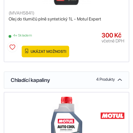
(
MVAH5841
)
Olej do tlumičů plně syntetický 1L - Motul Expert
300 Kč
4+ Skladem
včetně DPH
UKÁZAT MOŽNOSTI
Chladící kapaliny
4 Produkty