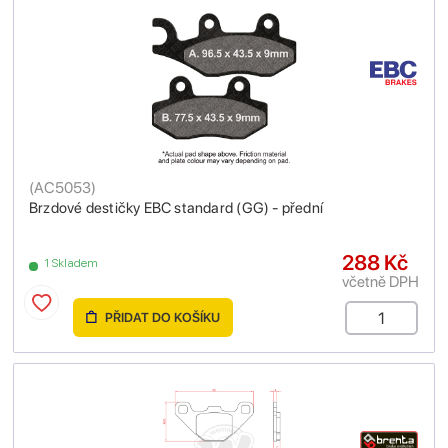
(
AC5053
)
Brzdové destičky EBC standard (GG) - přední
288 Kč
1 Skladem
včetně DPH
PŘIDAT DO KOŠÍKU