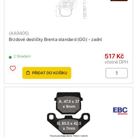
(
AA9405
)
Brzdové destičky Brenta standard (GG) - zadní
517 Kč
2 Skladem
včetně DPH
PŘIDAT DO KOŠÍKU