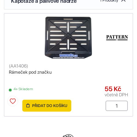
Kapotáže a palivové nádrže
1 Produkty
(
AA1406
)
Rámeček pod značku
55 Kč
4+ Skladem
včetně DPH
PŘIDAT DO KOŠÍKU