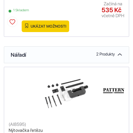
Začíná na
535 Kč
1 Skladem
včetně DPH
UKÁZAT MOŽNOSTI
Nářadí
2 Produkty
(
AI8595
)
Nýtovačka řetězu