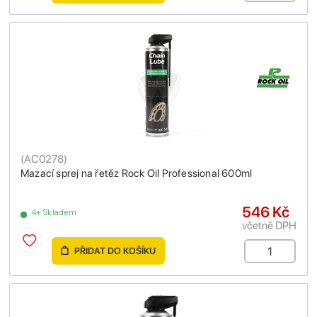
(
AC0278
)
Mazací sprej na řetěz Rock Oil Professional 600ml
546 Kč
4+ Skladem
včetně DPH
PŘIDAT DO KOŠÍKU