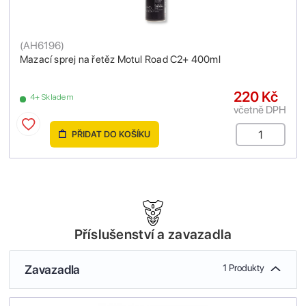
(
AH6196
)
Mazací sprej na řetěz Motul Road C2+ 400ml
220 Kč
4+ Skladem
včetně DPH
PŘIDAT DO KOŠÍKU
Příslušenství a zavazadla
Zavazadla
1 Produkty