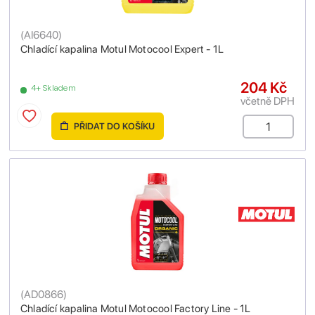
(
AI6640
)
Chladící kapalina Motul Motocool Expert - 1L
204 Kč
4+ Skladem
včetně DPH
PŘIDAT DO KOŠÍKU
(
AD0866
)
Chladící kapalina Motul Motocool Factory Line - 1L