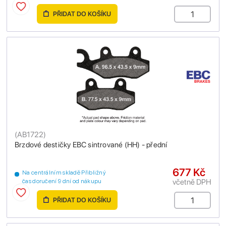
PŘIDAT DO KOŠÍKU
(
AB1722
)
Brzdové destičky EBC sintrované (HH) - přední
677 Kč
Na centrálním skladě Přibližný
včetně DPH
čas doručení 9 dní od nákupu
PŘIDAT DO KOŠÍKU