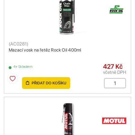
(
AC0281
)
Mazací vosk na řetěz Rock Oil 400ml
427 Kč
4+ Skladem
včetně DPH
PŘIDAT DO KOŠÍKU