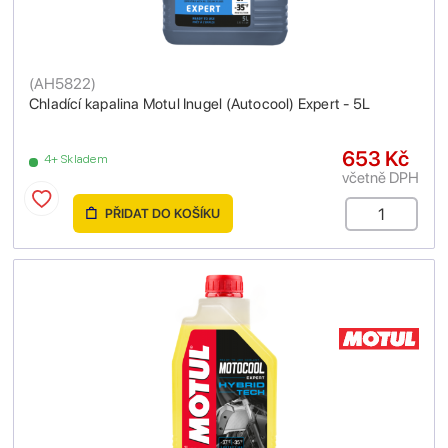
(
AH5822
)
Chladící kapalina Motul Inugel (Autocool) Expert - 5L
653 Kč
4+ Skladem
včetně DPH
PŘIDAT DO KOŠÍKU