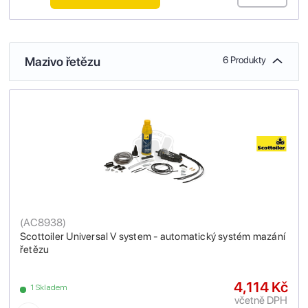
Mazivo řetězu
6 Produkty
(
AC8938
)
Scottoiler Universal V system - automatický systém mazání
řetězu
4,114 Kč
1 Skladem
včetně DPH