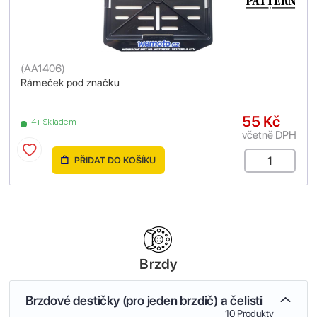
(
AA1406
)
Rámeček pod značku
55 Kč
4+ Skladem
včetně DPH
PŘIDAT DO KOŠÍKU
Brzdy
Brzdové destičky (pro jeden brzdič) a čelisti
10 Produkty