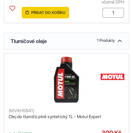
včetně DPH
PŘIDAT DO KOŠÍKU
Tlumičové oleje
1 Produkty
(
MVAH5841
)
Olej do tlumičů plně syntetický 1L - Motul Expert
300 Kč