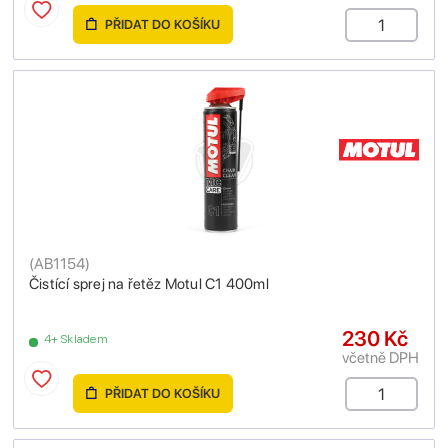
PŘIDAT DO KOŠÍKU
(
AB1154
)
Čistící sprej na řetěz Motul C1 400ml
230 Kč
4+ Skladem
včetně DPH
PŘIDAT DO KOŠÍKU