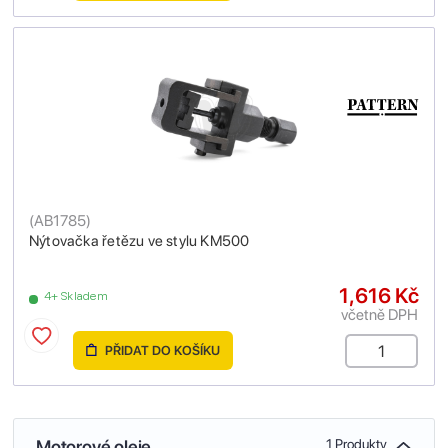
(
AB1785
)
Nýtovačka řetězu ve stylu KM500
1,616 Kč
4+ Skladem
včetně DPH
PŘIDAT DO KOŠÍKU
Motorové oleje
1 Produkty