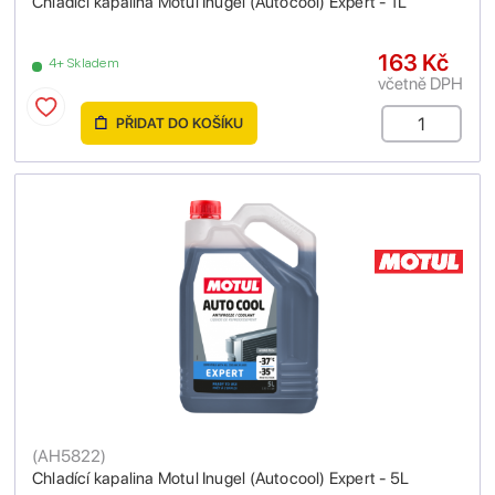
Chladící kapalina Motul Inugel (Autocool) Expert - 1L
163 Kč
4+ Skladem
včetně DPH
PŘIDAT DO KOŠÍKU
(
AH5822
)
Chladící kapalina Motul Inugel (Autocool) Expert - 5L