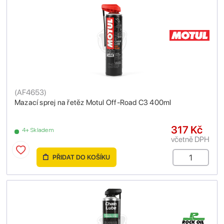
(
AF4653
)
Mazací sprej na řetěz Motul Off-Road C3 400ml
317 Kč
4+ Skladem
včetně DPH
PŘIDAT DO KOŠÍKU