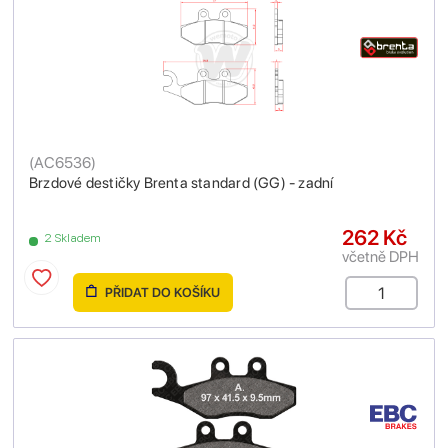
(
AC6536
)
Brzdové destičky Brenta standard (GG) - zadní
262 Kč
2 Skladem
včetně DPH
PŘIDAT DO KOŠÍKU