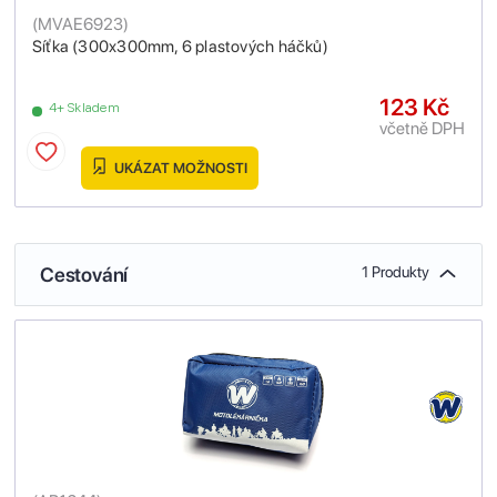
(
MVAE6923
)
Síťka (300x300mm, 6 plastových háčků)
123 Kč
4+ Skladem
včetně DPH
UKÁZAT MOŽNOSTI
Cestování
1 Produkty