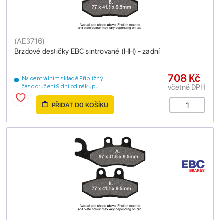
(
AE3716
)
Brzdové destičky EBC sintrované (HH) - zadní
708 Kč
Na centrálním skladě Přibližný
včetně DPH
čas doručení 9 dní od nákupu
PŘIDAT DO KOŠÍKU