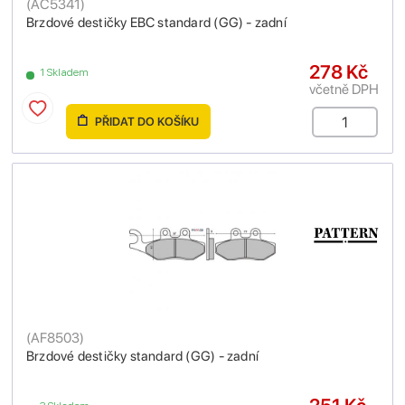
(
AC5341
)
Brzdové destičky EBC standard (GG) - zadní
278 Kč
1 Skladem
včetně DPH
PŘIDAT DO KOŠÍKU
(
AF8503
)
Brzdové destičky standard (GG) - zadní