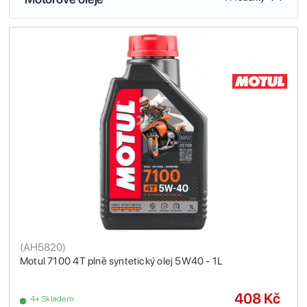
(
AH5820
)
Motul 7100 4T plně syntetický olej 5W40 - 1L
408 Kč
4+ Skladem