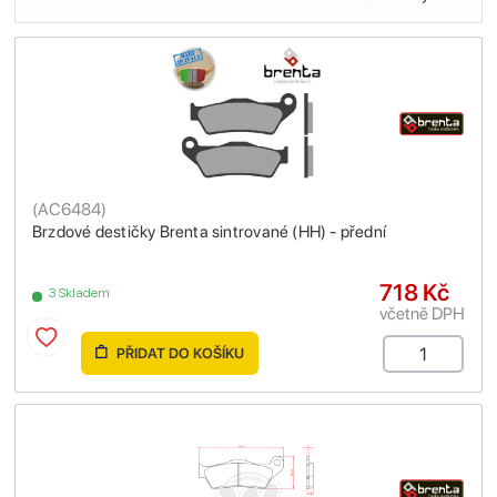
(
AC6484
)
Brzdové destičky Brenta sintrované (HH) - přední
718 Kč
3 Skladem
včetně DPH
PŘIDAT DO KOŠÍKU