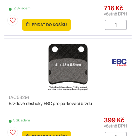
716 Kč
2 Skladem
včetně DPH
PŘIDAT DO KOŠÍKU
(
AC5329
)
Brzdové destičky EBC pro parkovací brzdu
399 Kč
3 Skladem
včetně DPH