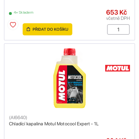
653 Kč
4+ Skladem
včetně DPH
PŘIDAT DO KOŠÍKU
(
AI6640
)
Chladící kapalina Motul Motocool Expert - 1L