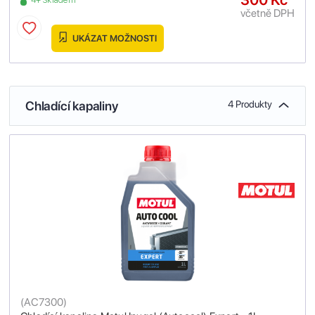
4+ Skladem
včetně DPH
UKÁZAT MOŽNOSTI
Chladící kapaliny
4 Produkty
(
AC7300
)