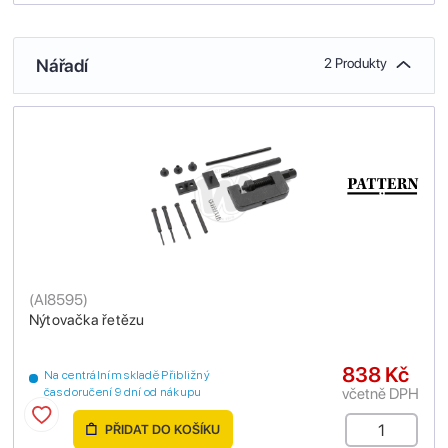
Nářadí
2 Produkty
(
AI8595
)
Nýtovačka řetězu
838 Kč
Na centrálním skladě Přibližný
včetně DPH
čas doručení 9 dní od nákupu
PŘIDAT DO KOŠÍKU