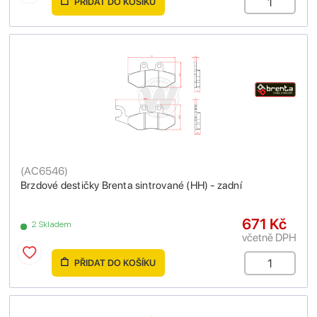
PŘIDAT DO KOŠÍKU
(
AC6546
)
Brzdové destičky Brenta sintrované (HH) - zadní
671 Kč
2 Skladem
včetně DPH
PŘIDAT DO KOŠÍKU