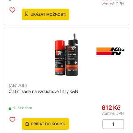
včetně DPH
UKÁZAT MOŽNOSTI
(
AB1706
)
Čistící sada na vzduchové filtry K&N
612 Kč
4+ Skladem
včetně DPH
PŘIDAT DO KOŠÍKU