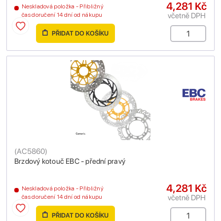
4,281 Kč
Neskladová položka - Přibližný
včetně DPH
čas doručení 14 dní od nákupu
PŘIDAT DO KOŠÍKU
(
AC5860
)
Brzdový kotouč EBC - přední pravý
4,281 Kč
Neskladová položka - Přibližný
včetně DPH
čas doručení 14 dní od nákupu
PŘIDAT DO KOŠÍKU