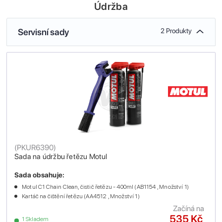
Údržba
Servisní sady
2 Produkty
(
PKUR6390
)
Sada na údržbu řetězu Motul
Sada obsahuje:
Motul C1 Chain Clean, čistič řetězu - 400ml (AB1154 , Množství 1)
Kartáč na čištění řetězu (AA4512 , Množství 1)
Začíná na
535 Kč
1 Skladem