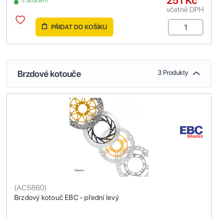
251 Kč
3 Skladem
včetně DPH
PŘIDAT DO KOŠÍKU
Brzdové kotouče
3 Produkty
(
AC5860
)
Brzdový kotouč EBC - přední levý