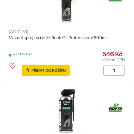
(
AC0278
)
Mazací sprej na řetěz Rock Oil Professional 600ml
546 Kč
4+ Skladem
včetně DPH
PŘIDAT DO KOŠÍKU