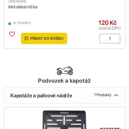
(
AB1644
)
Motolékárnička
120 Kč
4+ Skladem
včetně DPH
PŘIDAT DO KOŠÍKU
Podvozek a kapotáž
Kapotáže a palivové nádrže
1 Produkty