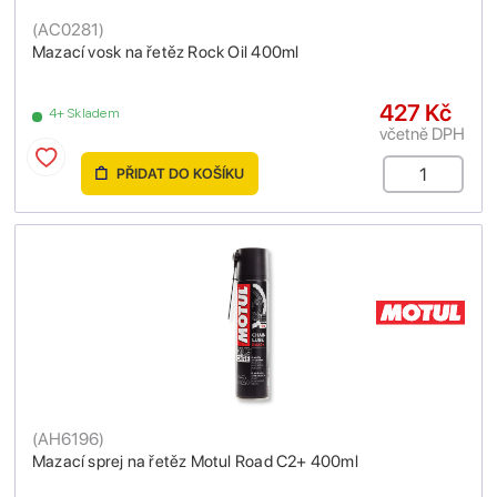
(
AC0281
)
Mazací vosk na řetěz Rock Oil 400ml
427 Kč
4+ Skladem
včetně DPH
PŘIDAT DO KOŠÍKU
(
AH6196
)
Mazací sprej na řetěz Motul Road C2+ 400ml