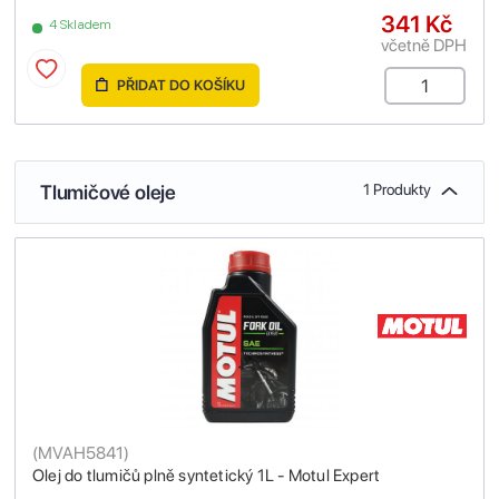
341 Kč
4 Skladem
včetně DPH
PŘIDAT DO KOŠÍKU
Tlumičové oleje
1 Produkty
(
MVAH5841
)
Olej do tlumičů plně syntetický 1L - Motul Expert