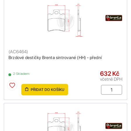
(
AC6464
)
Brzdové destičky Brenta sintrované (HH) - přední
632 Kč
2 Skladem
včetně DPH
PŘIDAT DO KOŠÍKU