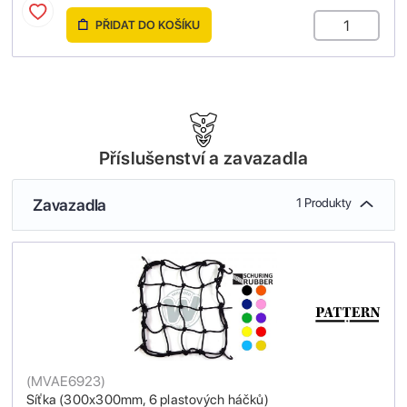
PŘIDAT DO KOŠÍKU
Příslušenství a zavazadla
Zavazadla
1 Produkty
(
MVAE6923
)
Síťka (300x300mm, 6 plastových háčků)