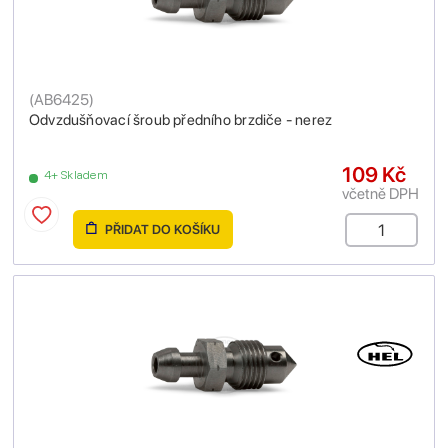
(
AB6425
)
Odvzdušňovací šroub předního brzdiče - nerez
109 Kč
4+ Skladem
včetně DPH
PŘIDAT DO KOŠÍKU