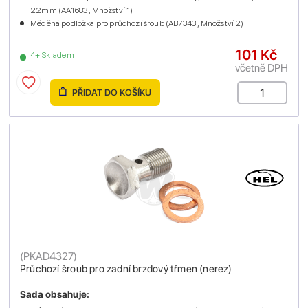
22mm (AA1683 , Množství 1)
Měděná podložka pro průchozí šroub (AB7343 , Množství 2)
101 Kč
4+ Skladem
včetně DPH
PŘIDAT DO KOŠÍKU
(
PKAD4327
)
Průchozí šroub pro zadní brzdový třmen (nerez)
Sada obsahuje: