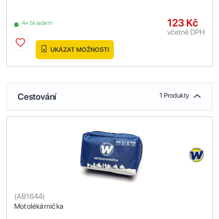
123 Kč
4+ Skladem
včetně DPH
UKÁZAT MOŽNOSTI
Cestování
1 Produkty
(
AB1644
)
Motolékárnička