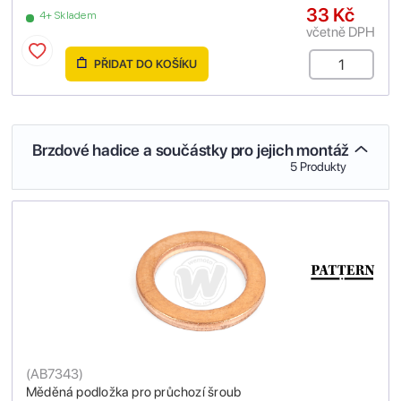
33 Kč
4+ Skladem
včetně DPH
PŘIDAT DO KOŠÍKU
Brzdové hadice a součástky pro jejich montáž
5 Produkty
(
AB7343
)
Měděná podložka pro průchozí šroub