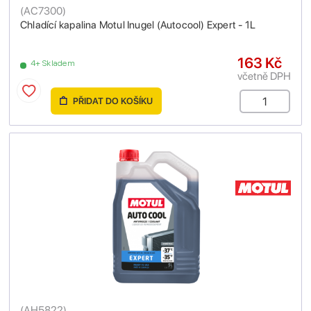
(
AC7300
)
Chladící kapalina Motul Inugel (Autocool) Expert - 1L
163 Kč
4+ Skladem
včetně DPH
PŘIDAT DO KOŠÍKU
(
AH5822
)