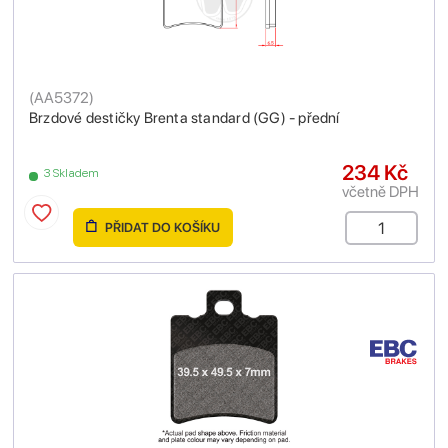
(
AA5372
)
Brzdové destičky Brenta standard (GG) - přední
234 Kč
3 Skladem
včetně DPH
PŘIDAT DO KOŠÍKU