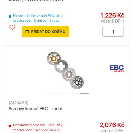
1,226 Kč
Na centrálním skladě Přibližný
včetně DPH
čas doručení 9 dní od nákupu
PŘIDAT DO KOŠÍKU
(
AC5493
)
Brzdový kotouč EBC - zadní
2,076 Kč
Neskladová položka - Přibližný
včetně DPH
čas doručení 14 dní od nákupu