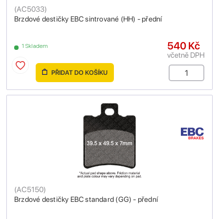
(
AC5033
)
Brzdové destičky EBC sintrované (HH) - přední
540 Kč
1 Skladem
včetně DPH
PŘIDAT DO KOŠÍKU
(
AC5150
)
Brzdové destičky EBC standard (GG) - přední