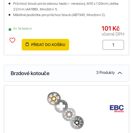
Průchozí šroub pro brzdovou hadici - nerezový, M10 x 1.00mm, délka
22mm (AA1683 , Množství 1)
Měděná podložka pro průchozí šroub (AB7343 , Množství 2)
101 Kč
4+ Skladem
včetně DPH
PŘIDAT DO KOŠÍKU
Brzdové kotouče
3 Produkty