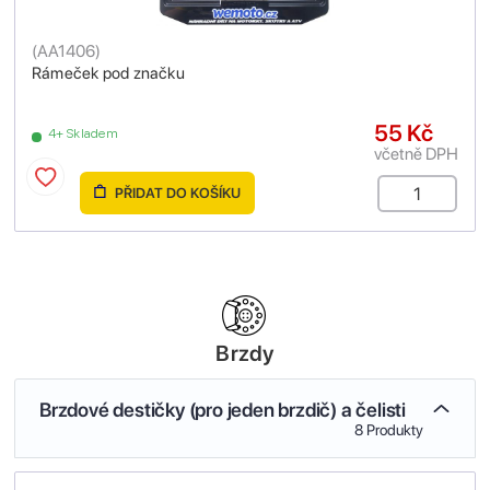
(
AA1406
)
Rámeček pod značku
55 Kč
4+ Skladem
včetně DPH
PŘIDAT DO KOŠÍKU
Brzdy
Brzdové destičky (pro jeden brzdič) a čelisti
8 Produkty