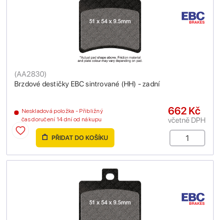
(
AA2830
)
Brzdové destičky EBC sintrované (HH) - zadní
662 Kč
Neskladová položka - Přibližný
včetně DPH
čas doručení 14 dní od nákupu
PŘIDAT DO KOŠÍKU