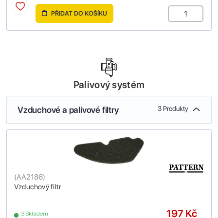
PŘIDAT DO KOŠÍKU
Palivový systém
Vzduchové a palivové filtry
3 Produkty
(
AA2186
)
Vzduchový filtr
197 Kč
3 Skladem