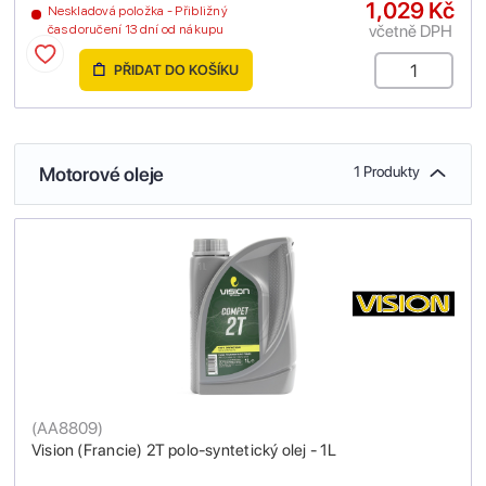
1,029 Kč
Neskladová položka - Přibližný
včetně DPH
čas doručení 13 dní od nákupu
PŘIDAT DO KOŠÍKU
Motorové oleje
1 Produkty
(
AA8809
)
Vision (Francie) 2T polo-syntetický olej - 1L