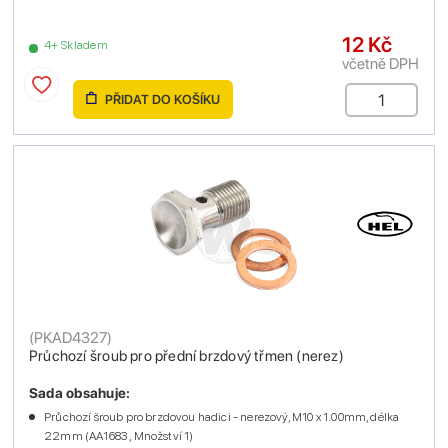
12 Kč
4+ Skladem
včetně DPH
PŘIDAT DO KOŠÍKU
(
PKAD4327
)
Průchozí šroub pro přední brzdový třmen (nerez)
Sada obsahuje:
Průchozí šroub pro brzdovou hadici - nerezový, M10 x 1.00mm, délka
22mm (AA1683 , Množství 1)