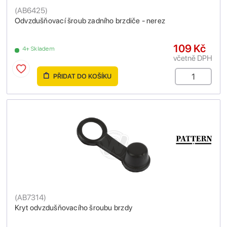
(
AB6425
)
Odvzdušňovací šroub zadního brzdiče - nerez
109 Kč
4+ Skladem
včetně DPH
PŘIDAT DO KOŠÍKU
(
AB7314
)
Kryt odvzdušňovacího šroubu brzdy