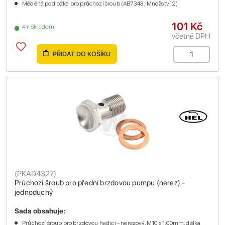
Měděná podložka pro průchozí šroub (AB7343 , Množství 2)
101 Kč
4+ Skladem
včetně DPH
PŘIDAT DO KOŠÍKU
(
PKAD4327
)
Průchozí šroub pro přední brzdovou pumpu (nerez) -
jednoduchý
Sada obsahuje:
Průchozí šroub pro brzdovou hadici - nerezový, M10 x 1.00mm, délka