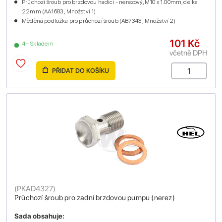
Průchozí šroub pro brzdovou hadici - nerezový, M10 x 1.00mm, délka
22mm (AA1683 , Množství 1)
Měděná podložka pro průchozí šroub (AB7343 , Množství 2)
101 Kč
4+ Skladem
včetně DPH
PŘIDAT DO KOŠÍKU
(
PKAD4327
)
Průchozí šroub pro zadní brzdovou pumpu (nerez)
Sada obsahuje: