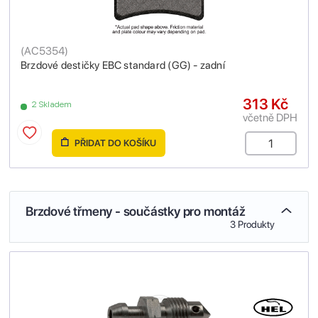
(
AC5354
)
Brzdové destičky EBC standard (GG) - zadní
313 Kč
2 Skladem
včetně DPH
PŘIDAT DO KOŠÍKU
Brzdové třmeny - součástky pro montáž
3 Produkty