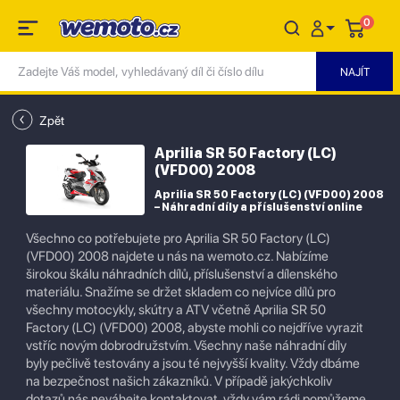
0
Zpět
Aprilia SR 50 Factory (LC)
(VFD00) 2008
Aprilia SR 50 Factory (LC) (VFD00) 2008
– Náhradní díly a příslušenství online
Všechno co potřebujete pro Aprilia SR 50 Factory (LC)
(VFD00) 2008 najdete u nás na wemoto.cz. Nabízíme
širokou škálu náhradních dílů, příslušenství a dílenského
materiálu. Snažíme se držet skladem co nejvíce dílů pro
všechny motocykly, skútry a ATV včetně Aprilia SR 50
Factory (LC) (VFD00) 2008, abyste mohli co nejdříve vyrazit
vstříc novým dobrodružstvím. Všechny naše náhradní díly
byly pečlivě testovány a jsou té nejvyšší kvality. Vždy dbáme
na bezpečnost našich zákazníků. V případě jakýchkoliv
dotazů nás neváhejte kontaktovat, vždy vám rádi pomůžeme.