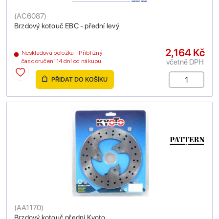
(
AC6087
)
Brzdový kotouč EBC - přední levý
2,164 Kč
Neskladová položka - Přibližný
včetně DPH
čas doručení 14 dní od nákupu
PŘIDAT DO KOŠÍKU
(
AA1170
)
Brzdový kotouč přední Kyoto