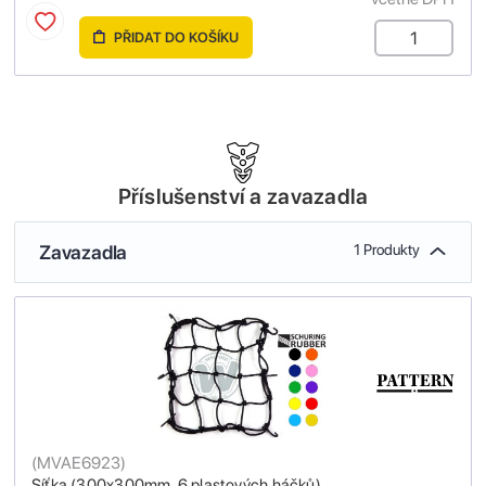
PŘIDAT DO KOŠÍKU
Příslušenství a zavazadla
Zavazadla
1 Produkty
(
MVAE6923
)
Síťka (300x300mm, 6 plastových háčků)