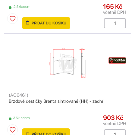
165 Kč
2 Skladem
včetně DPH
PŘIDAT DO KOŠÍKU
(
AC6461
)
Brzdové destičky Brenta sintrované (HH) - zadní
903 Kč
3 Skladem
včetně DPH
PŘIDAT DO KOŠÍKU