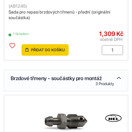
(
AB1245
)
Sada pro repasi brzdových třmenů - přední (originální
součástka)
1,309 Kč
1 Skladem
včetně DPH
PŘIDAT DO KOŠÍKU
Brzdové třmeny - součástky pro montáž
3 Produkty