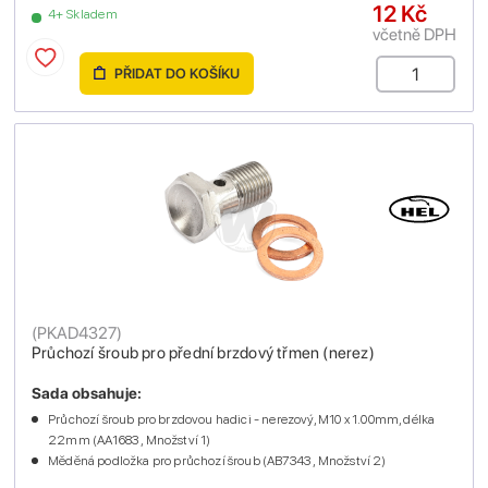
12 Kč
4+ Skladem
včetně DPH
PŘIDAT DO KOŠÍKU
(
PKAD4327
)
Průchozí šroub pro přední brzdový třmen (nerez)
Sada obsahuje:
Průchozí šroub pro brzdovou hadici - nerezový, M10 x 1.00mm, délka
22mm (AA1683 , Množství 1)
Měděná podložka pro průchozí šroub (AB7343 , Množství 2)