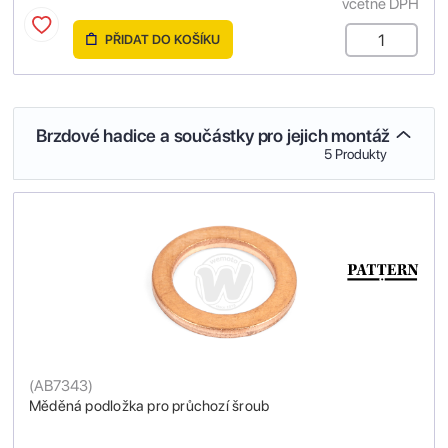
včetně DPH
PŘIDAT DO KOŠÍKU
Brzdové hadice a součástky pro jejich montáž
5 Produkty
(
AB7343
)
Měděná podložka pro průchozí šroub