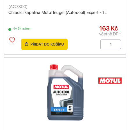
(
AC7300
)
Chladící kapalina Motul Inugel (Autocool) Expert - 1L
163 Kč
4+ Skladem
včetně DPH
PŘIDAT DO KOŠÍKU