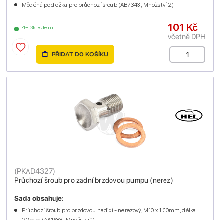
Měděná podložka pro průchozí šroub (AB7343 , Množství 2)
101 Kč
4+ Skladem
včetně DPH
PŘIDAT DO KOŠÍKU
(
PKAD4327
)
Průchozí šroub pro zadní brzdovou pumpu (nerez)
Sada obsahuje:
Průchozí šroub pro brzdovou hadici - nerezový, M10 x 1.00mm, délka
22mm (AA1683 , Množství 1)