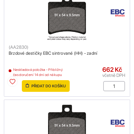
(
AA2830
)
Brzdové destičky EBC sintrované (HH) - zadní
662 Kč
Neskladová položka - Přibližný
včetně DPH
čas doručení 14 dní od nákupu
PŘIDAT DO KOŠÍKU