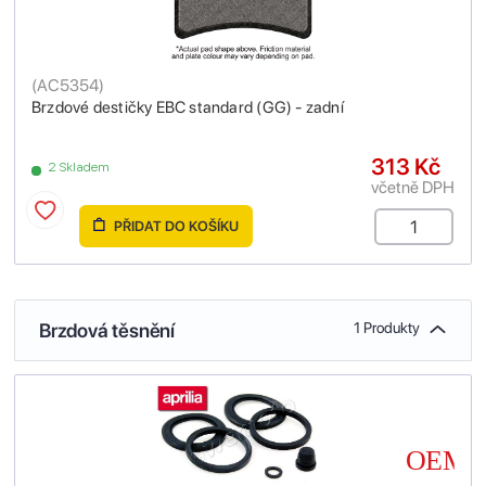
(
AC5354
)
Brzdové destičky EBC standard (GG) - zadní
313 Kč
2 Skladem
včetně DPH
PŘIDAT DO KOŠÍKU
Brzdová těsnění
1 Produkty