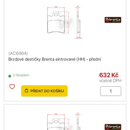
(
AC6464
)
Brzdové destičky Brenta sintrované (HH) - přední
632 Kč
2 Skladem
včetně DPH
PŘIDAT DO KOŠÍKU