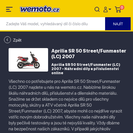
0
Zpět
Aprilia SR 50 Street/Funmaster
(LC) 2007
Aprilia SR 50 Street/Funmaster (LC)
2007 – Náhradní díly a příslušenství
online
Všechno co potřebujete pro Aprilia SR 50 Street/Funmaster
(LC) 2007 najdete u nás na wemoto.cz. Nabízíme širokou
škálu náhradních dílů, příslušenství a dílenského materiálu.
Snažíme se držet skladem co nejvíce dílů pro všechny
motocykly, skútry a ATV včetně Aprilia SR 50
Street/Funmaster (LC) 2007, abyste mohli co nejdříve vyrazit
vstříc novým dobrodružstvím. Všechny naše náhradní díly
byly pečlivě testovány a jsou té nejvyšší kvality. Vždy dbáme
na bezpečnost našich zákazníků. V případě jakýchkoliv