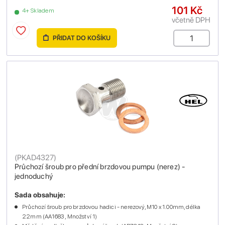
101 Kč
4+ Skladem
včetně DPH
PŘIDAT DO KOŠÍKU
(
PKAD4327
)
Průchozí šroub pro přední brzdovou pumpu (nerez) -
jednoduchý
Sada obsahuje:
Průchozí šroub pro brzdovou hadici - nerezový, M10 x 1.00mm, délka
22mm (AA1683 , Množství 1)