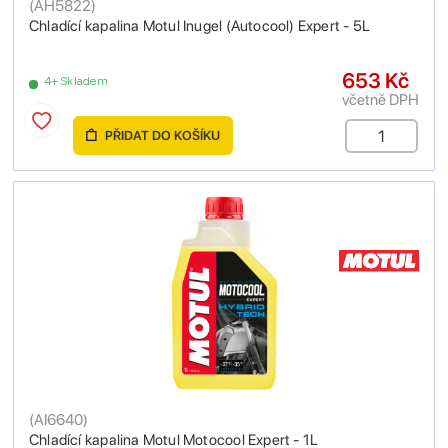
(
AH5822
)
Chladící kapalina Motul Inugel (Autocool) Expert - 5L
653 Kč
4+ Skladem
včetně DPH
PŘIDAT DO KOŠÍKU
(
AI6640
)
Chladící kapalina Motul Motocool Expert - 1L