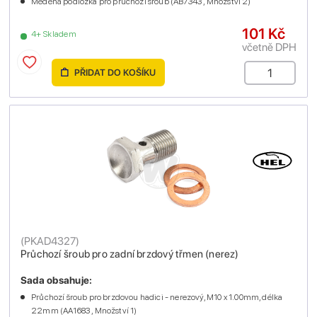
Měděná podložka pro průchozí šroub (AB7343 , Množství 2)
101 Kč
4+ Skladem
včetně DPH
PŘIDAT DO KOŠÍKU
(
PKAD4327
)
Průchozí šroub pro zadní brzdový třmen (nerez)
Sada obsahuje:
Průchozí šroub pro brzdovou hadici - nerezový, M10 x 1.00mm, délka
22mm (AA1683 , Množství 1)