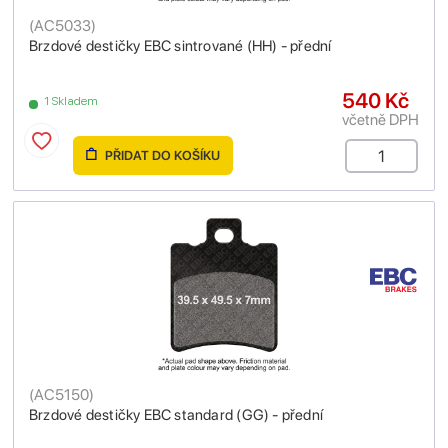
(
AC5033
)
Brzdové destičky EBC sintrované (HH) - přední
540 Kč
1 Skladem
včetně DPH
PŘIDAT DO KOŠÍKU
(
AC5150
)
Brzdové destičky EBC standard (GG) - přední