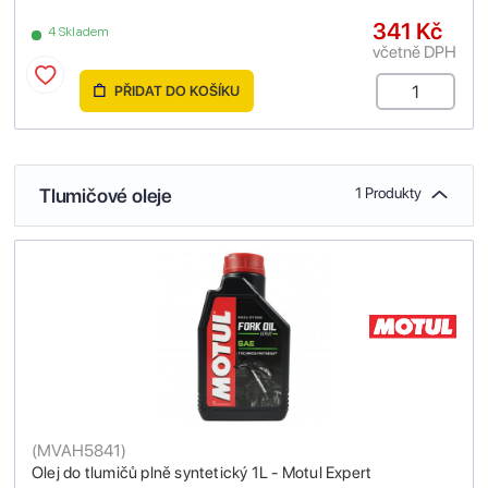
341 Kč
4 Skladem
včetně DPH
PŘIDAT DO KOŠÍKU
Tlumičové oleje
1 Produkty
(
MVAH5841
)
Olej do tlumičů plně syntetický 1L - Motul Expert