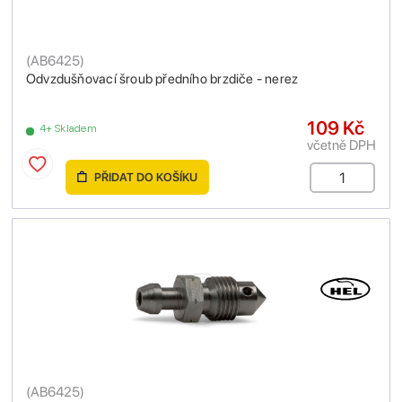
(
AB6425
)
Odvzdušňovací šroub předního brzdiče - nerez
109 Kč
4+ Skladem
včetně DPH
PŘIDAT DO KOŠÍKU
(
AB6425
)