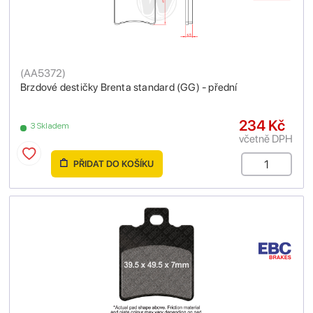
(
AA5372
)
Brzdové destičky Brenta standard (GG) - přední
234 Kč
3 Skladem
včetně DPH
PŘIDAT DO KOŠÍKU