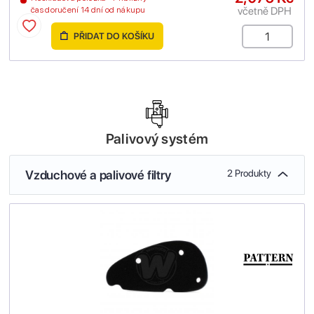
včetně DPH
čas doručení 14 dní od nákupu
PŘIDAT DO KOŠÍKU
Palivový systém
Vzduchové a palivové filtry
2 Produkty