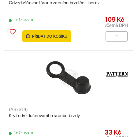
Odvzdušňovací šroub zadního brzdiče - nerez
109 Kč
4+ Skladem
včetně DPH
PŘIDAT DO KOŠÍKU
(
AB7314
)
Kryt odvzdušňovacího šroubu brzdy
33 Kč
4+ Skladem