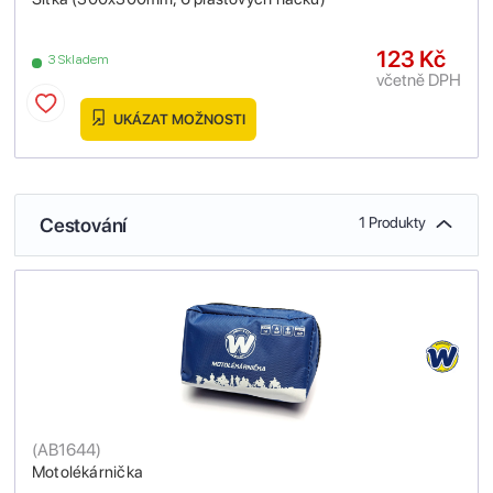
123 Kč
3 Skladem
včetně DPH
UKÁZAT MOŽNOSTI
Cestování
1 Produkty
(
AB1644
)
Motolékárnička