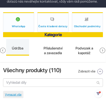
dotazů nás neváhejte kontaktovat, vždy vám rádi pomůžeme.
WhatsApp
Často kladené dotazy
Obchodní podmínky
Kategorie
Údržba
Příslušenství
Podvozek a
a zavazadla
kapotáž
Všechny produkty (
110
)
Zobrazit vše