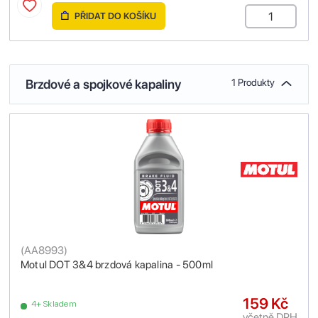
PŘIDAT DO KOŠÍKU
Brzdové a spojkové kapaliny
1 Produkty
(
AA8993
)
Motul DOT 3&4 brzdová kapalina - 500ml
159 Kč
4+ Skladem
včetně DPH