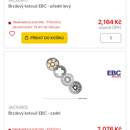
(
AC6087
)
Brzdový kotouč EBC - přední levý
2,164 Kč
Neskladová položka - Přibližný
včetně DPH
čas doručení 14 dní od nákupu
PŘIDAT DO KOŠÍKU
(
AC5493
)
Brzdový kotouč EBC - zadní
2,076 Kč
Neskladová položka - Přibližný