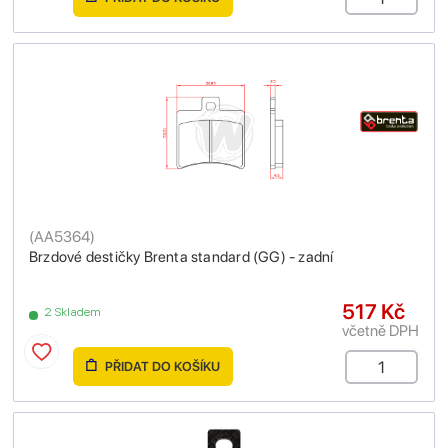
(
AA5364
)
Brzdové destičky Brenta standard (GG) - zadní
517 Kč
2 Skladem
včetně DPH
PŘIDAT DO KOŠÍKU